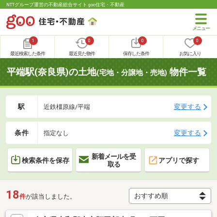
NTTグループ運営の不動産総合サイト goo住宅・不動産
1
0
0
0
最近検索した条件
最近見た物件
保存した条件
お気に入り
平端駅(奈良県)の土地
物件一覧
(宅地・分譲地・売地)
駅
変更する
近鉄橿原線/平端
条件
変更する
指定なし
新着メールを受
検索条件を保存
アプリで探す
取る
18
件
が該当しました。