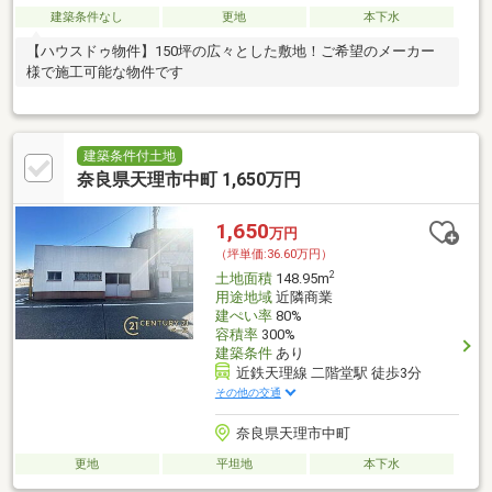
建築条件なし
更地
本下水
【ハウスドゥ物件】150坪の広々とした敷地！ご希望のメーカー
様で施工可能な物件です
建築条件付土地
奈良県天理市中町 1,650万円
1,650
万円
（坪単価:36.60万円）
2
土地面積
148.95m
用途地域
近隣商業
建ぺい率
80%
容積率
300%
建築条件
あり
近鉄天理線 二階堂駅 徒歩3分
その他の交通
奈良県天理市中町
更地
平坦地
本下水