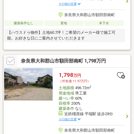
その他の交通
奈良県大和郡山市額田部南町
建築条件なし
更地
本下水
【ハウスドゥ物件】土地60.7坪！ご希望のメーカー様で施工可
能。お好きな日にご案内させていただきます
奈良県大和郡山市額田部南町 1,798万円
1,798
万円
（坪単価:11.97万円）
2
土地面積
496.72m
用途地域
準工業
建ぺい率
60%
容積率
200%
建築条件
なし
近鉄橿原線 平端駅 徒歩28分
その他の交通
奈良県大和郡山市額田部南町