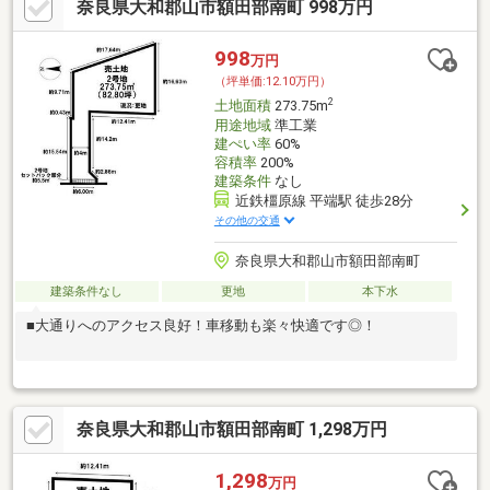
奈良県大和郡山市額田部南町 998万円
998
万円
（坪単価:12.10万円）
2
土地面積
273.75m
用途地域
準工業
建ぺい率
60%
容積率
200%
建築条件
なし
近鉄橿原線 平端駅 徒歩28分
その他の交通
奈良県大和郡山市額田部南町
建築条件なし
更地
本下水
■大通りへのアクセス良好！車移動も楽々快適です◎！
奈良県大和郡山市額田部南町 1,298万円
1,298
万円