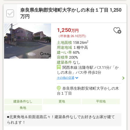
奈良県生駒郡安堵町大字かしの木台１丁目 1,250
万円
1,250
万円
（坪単価:26.10万円）
2
土地面積
158.26m
用途地域
１種中高
建ぺい率
60%
容積率
200%
建築条件
なし
関西本線 法隆寺駅 バス11分/「か
しの木台」バス停 停歩2分
その他の交通
奈良県生駒郡安堵町大字かしの木
台１丁目
建築条件なし
更地
平坦地
角地
■北東角地＆前面道路広々！建築条件なしでお好きなお家が建て
られます！