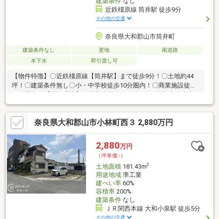
建築条件
なし
近鉄橿原線 筒井駅 徒歩9分
その他の交通
奈良県大和郡山市筒井町
建築条件なし
更地
南道路
本下水
即引渡し可
【物件特徴】〇近鉄橿原線【筒井駅】まで徒歩9分！〇土地約44
坪！〇建築条件無し〇小・中学校徒歩10分圏内！〇商業施設徒歩
10分圏内！【周辺環境】〇筒井小学校まで約800ｍ〇郡山南中学
校まで約750ｍ〇オークワ大和郡山筒井北店まで約350ｍ〇DAISO
オークワ大和郡山筒井北店まで約280ｍ〇ファミリーマート筒井
奈良県大和郡山市小林町西３ 2,880万円
駅改札前店まで約730ｍ※前面道路の通行掘削同意に税込55000円
の事務手数料が必要になります。ご物件に少しでもご興味持たれ
ましたら、福屋不動産販売 大和郡山店 (0120-66-2981)までお
2,880
万円
気軽にお問い合わせください！
（坪単価:-）
2
土地面積
181.43m
用途地域
準工業
建ぺい率
60%
容積率
200%
建築条件
なし
ＪＲ関西本線 大和小泉駅 徒歩5分
その他の交通