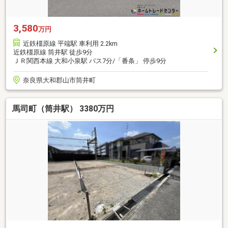
3,580
万円
近鉄橿原線 平端駅 車利用 2.2km
近鉄橿原線 筒井駅 徒歩9分
ＪＲ関西本線 大和小泉駅 バス7分/「番条」 停歩9分
奈良県大和郡山市筒井町
馬司町（筒井駅） 3380万円