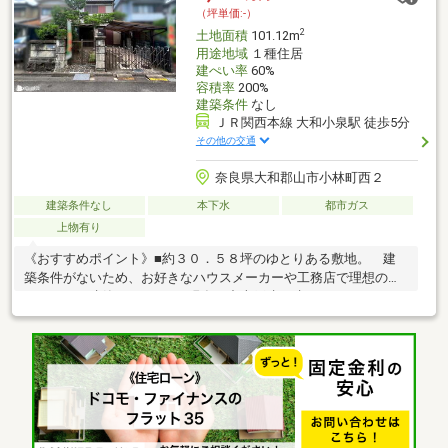
（坪単価:-）
2
土地面積
101.12m
用途地域
１種住居
建ぺい率
60%
容積率
200%
建築条件
なし
ＪＲ関西本線 大和小泉駅 徒歩5分
その他の交通
奈良県大和郡山市小林町西２
建築条件なし
本下水
都市ガス
上物有り
《おすすめポイント》■約３０．５８坪のゆとりある敷地。 建
築条件がないため、お好きなハウスメーカーや工務店で理想のマ
イホームを建築できます。■現在は中古戸建が建っており、リフ
ォームしてそのままお住まいいただくことも可能です。■前面道
路は北側約６．２ｍとゆとりがあり、車の出し入れもスムー
ズ。 駐車スペース確保も安心です。■ＪＲ大和路線「大和小泉
駅」まで徒歩約５分 コンビニや大和小泉駅東第４号公園までは
徒歩約２分、スーパーまで徒歩約４分と、生活に欠かせない施設
が近く、暮らしやすい住環境です。■物件の詳細などお気軽にお
問い合わせくださいませ。