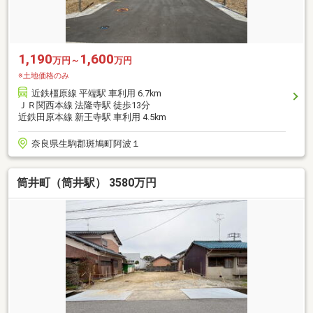
1,190
1,600
万円～
万円
※土地価格のみ
近鉄橿原線 平端駅 車利用 6.7km
ＪＲ関西本線 法隆寺駅 徒歩13分
近鉄田原本線 新王寺駅 車利用 4.5km
奈良県生駒郡斑鳩町阿波１
筒井町（筒井駅） 3580万円