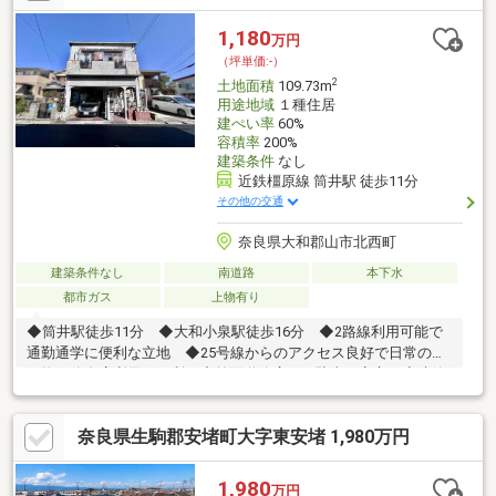
です。■ＪＲ大和小泉駅まで徒歩約９分（約７２０ｍ）。近鉄筒
井駅も徒歩約１７分（約１３０５ｍ）と２線利用可能です。 コ
1,180
万円
ンビニ徒歩約４分・スーパー徒歩約８分と、日常のお買い物にも
（坪単価:-）
便利な立地です。
2
土地面積
109.73m
用途地域
１種住居
建ぺい率
60%
容積率
200%
建築条件
なし
近鉄橿原線 筒井駅 徒歩11分
その他の交通
奈良県大和郡山市北西町
建築条件なし
南道路
本下水
都市ガス
上物有り
◆筒井駅徒歩11分 ◆大和小泉駅徒歩16分 ◆2路線利用可能で
通勤通学に便利な立地 ◆25号線からのアクセス良好で日常の買
い物や飲食店利用に便利 ◆前面道路広々で駐車も安心 ◆建築
条件ございません
奈良県生駒郡安堵町大字東安堵 1,980万円
1,980
万円