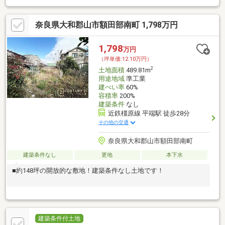
奈良県大和郡山市額田部南町 1,798万円
1,798
万円
（坪単価:12.10万円）
2
土地面積
489.81m
用途地域
準工業
建ぺい率
60%
容積率
200%
建築条件
なし
近鉄橿原線 平端駅 徒歩28分
その他の交通
奈良県大和郡山市額田部南町
建築条件なし
更地
本下水
■約148坪の開放的な敷地！建築条件なし土地です！
建築条件付土地