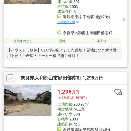
建ぺい率
60%
容積率
200%
建築条件
なし
近鉄橿原線 平端駅 徒歩28分
その他の交通
奈良県大和郡山市額田部南町
建築条件なし
更地
本下水
【ハウスドゥ物件】82.8坪の広々とした敷地！更地につき解体費
用不要！ご希望のメーカー様で施工可能！
奈良県大和郡山市額田部南町 1,298万円
1,298
万円
（坪単価:21.36万円）
2
土地面積
200.93m
用途地域
準工業
建ぺい率
60%
容積率
200%
建築条件
なし
近鉄橿原線 平端駅 徒歩28分