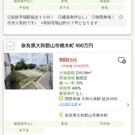
建築条件なし
更地
南道路
平坦地
本下水
角地
◎近鉄平端駅徒歩１０分！ ◎建築条件なし♪ ◎南西角地！ ◎
日当り良好です♪ ○有効宅地は約５７坪となります
奈良県大和郡山市椎木町 900万円
900
万円
（坪単価:12.43万円）
2
土地面積
239.38m
用途地域
無指定
建ぺい率
70%
容積率
400%
建築条件
なし
関西本線 大和小泉駅 徒歩20分
その他の交通
奈良県大和郡山市椎木町
建築条件なし
更地
平坦地
本下水