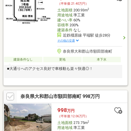
（坪単価:21.40万円）
2
土地面積
200.93m
用途地域
準工業
建ぺい率
60%
容積率
200%
建築条件
なし
近鉄橿原線 平端駅 徒歩28分
その他の交通
奈良県大和郡山市額田部南町
建築条件なし
更地
本下水
■大通りへのアクセス良好で車移動も楽々快適◎！
奈良県大和郡山市額田部南町 998万円
998
万円
（坪単価:12.06万円）
2
土地面積
273.75m
用途地域
準工業