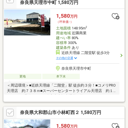
奈良県天理市中町 1,580万円
1,580
万円
（坪単価:-）
2
土地面積
148.95m
用途地域
近隣商業
建ぺい率
80%
容積率
300%
建築条件
あり
近鉄天理線 二階堂駅 徒歩3分
その他の交通
奈良県天理市中町
更地
本下水
＜周辺環境＞■近鉄天理線「二階堂」駅 徒歩約３分！■コメリPRO
天理店 約７３８ｍ■スーパーセンタートライアル天理店 約１
７００ｍ■業務スーパー奈良中央卸売場前 約１７８１ｍ
奈良県大和郡山市小林町西２ 1,580万円
1,580
万円