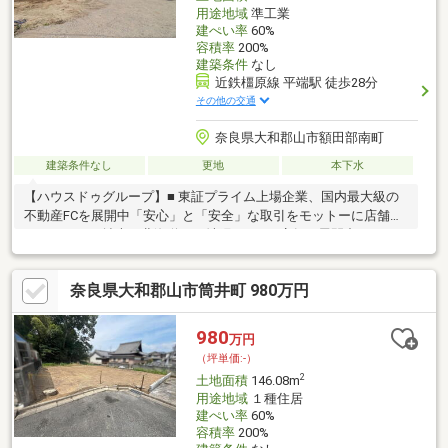
用途地域
準工業
建ぺい率
60%
容積率
200%
建築条件
なし
近鉄橿原線 平端駅 徒歩28分
その他の交通
奈良県大和郡山市額田部南町
建築条件なし
更地
本下水
【ハウスドゥグループ】■ 東証プライム上場企業、国内最大級の
不動産FCを展開中「安心」と「安全」な取引をモットーに店舗ネ
ットワークを拡大、北海道から沖縄まで700店舗を展開中■ ハウス
ドゥ・ジャパンの「直接買取」奈良県内から関西全域を中心に不
動産の買取を行っております。「周囲に知られず売りたい」「期
奈良県大和郡山市筒井町 980万円
限が決まっている」という方には、自社による直接買取にて迅速
に対応いたしますご購入をご希望のお客様には最適な物件を最適
な条件でご契約いただけるよう、物件のご提案や現地ご案内、住
980
万円
宅ローン申し込み等専任の担当者がお手伝いいたします。
（坪単価:-）
2
土地面積
146.08m
用途地域
１種住居
建ぺい率
60%
容積率
200%