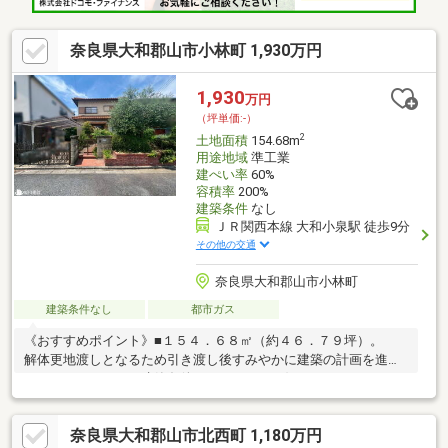
奈良県大和郡山市小林町 1,930万円
1,930
万円
（坪単価:-）
2
土地面積
154.68m
用途地域
準工業
建ぺい率
60%
容積率
200%
建築条件
なし
ＪＲ関西本線 大和小泉駅 徒歩9分
その他の交通
奈良県大和郡山市小林町
建築条件なし
都市ガス
《おすすめポイント》■１５４．６８㎡（約４６．７９坪）。
解体更地渡しとなるため引き渡し後すみやかに建築の計画を進め
ていただけます。 建築条件なしのため、お好きなハウスメーカ
ー・工務店をお選びいただけます。 まとまった広さがあり、駐
車スペースの確保や採光計画など、設計の選択肢が広がりやすい
奈良県大和郡山市北西町 1,180万円
形状です。■前面道路は幅員約８ｍと車の出入りがしやすい道幅