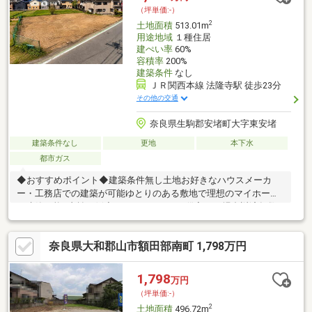
（坪単価:-）
2
土地面積
513.01m
用途地域
１種住居
建ぺい率
60%
容積率
200%
建築条件
なし
ＪＲ関西本線 法隆寺駅 徒歩23分
その他の交通
奈良県生駒郡安堵町大字東安堵
建築条件なし
更地
本下水
都市ガス
◆おすすめポイント◆建築条件無し土地お好きなハウスメーカ
ー・工務店での建築が可能ゆとりのある敷地で理想のマイホーム
が建築可能■支払い例◆１９８０万円 お借入れの場合返済年数
５０年 実行金利０．８９％月々返済額：４０，８９７円ご検
討の参考にしてください♪
奈良県大和郡山市額田部南町 1,798万円
1,798
万円
（坪単価:-）
2
土地面積
496.72m