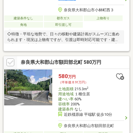
奈良県大和郡山市小林町西３
建築条件なし
都市ガス
上物有り
角地
即引渡し可
◇特徴・平坦な地勢で、日々の移動や建築計画がスムーズに進め
られます・現況は上物有ですが、引渡は即時対応可能です・建ぺ
い率60％、容積率200％と、ゆとりあるプランが検討できます◇
立地・大和郡山市立片桐小学校まで徒歩約17分・大和郡山市立片
桐中学校まで徒歩約17分◆◇弊社が選ばれる理由◆◇1．お金の
奈良県大和郡山市額田部北町 580万円
扱い方のプロ、ファイナンシャルプランナーが資金計画をサポー
ト！2．買い替えなどにも対応できる売却専門チームあり3．たく
さんの銀行と繋がりがあるため、最も低金利になるように審査が
580
万円
可能弊社は専門家同士が連携をとっているため、より多くの知見
（坪単価:8.91万円）
がございますお気軽にお問合せください！
2
土地面積
215.3m
用途地域
１種住居
建ぺい率
60%
容積率
200%
建築条件
なし
近鉄橿原線 平端駅 徒歩10分
奈良県大和郡山市額田部北町