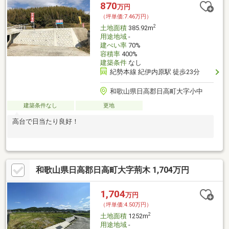
870
万円
（坪単価:7.46万円）
2
土地面積
385.92m
用途地域
-
建ぺい率
70%
容積率
400%
建築条件
なし
紀勢本線 紀伊内原駅 徒歩23分
和歌山県日高郡日高町大字小中
建築条件なし
更地
高台で日当たり良好！
和歌山県日高郡日高町大字荊木 1,704万円
1,704
万円
（坪単価:4.50万円）
2
土地面積
1252m
用途地域
-