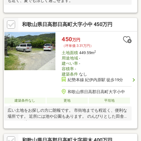
も近く、夏でも涼しく過ごせます。
和歌山県日高郡日高町大字小中 450万円
450
万円
（坪単価:3.31万円）
2
土地面積
449.59m
用途地域
-
建ぺい率
-
容積率
-
建築条件
なし
紀勢本線 紀伊内原駅 徒歩19分
和歌山県日高郡日高町大字小中
建築条件なし
更地
平坦地
広い土地をお探しの方に朗報です。 市街地までも程近く、便利な
場所です。 近所には池や公園もあります。 のんびりとした田舎暮
らしにも適しています！
和歌山県日高郡日高町大字荊木 400万円