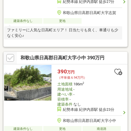
紀勢本線 紀伊内原駅 徒歩27分
和歌山県日高郡日高町大字志賀
建築条件なし
更地
ファミリーに人気な日高町エリア！ 日当たりも良く、車通りも少
なく安心♪
和歌山県日高郡日高町大字小中 390万円
390
万円
（坪単価:6.94万円）
2
土地面積
186m
用途地域
-
建ぺい率
-
容積率
-
建築条件
なし
紀勢本線 紀伊内原駅 徒歩23分
和歌山県日高郡日高町大字小中
建築条件なし
更地
南道路