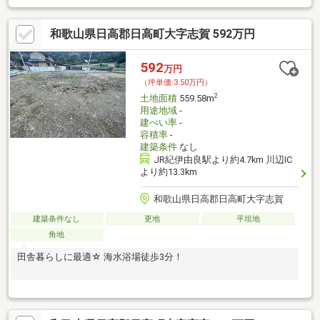
和歌山県日高郡日高町大字志賀 592万円
592
万円
（坪単価:3.50万円）
2
土地面積
559.58m
用途地域
-
建ぺい率
-
容積率
-
建築条件
なし
JR紀伊由良駅より約4.7km 川辺IC
より約13.3km
和歌山県日高郡日高町大字志賀
建築条件なし
更地
平坦地
角地
田舎暮らしに最適☆ 海水浴場徒歩3分！