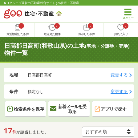
NTTグループ運営の不動産総合サイト goo住宅・不動産
1
0
0
0
最近検索した条件
最近見た物件
保存した条件
お気に入り
日高郡日高町(和歌山県)の土地
(宅地・分譲地・売地)
物件一覧
地域
変更する
日高郡日高町
条件
変更する
指定なし
新着メールを受
検索条件を保存
アプリで探す
取る
17
件
が該当しました。