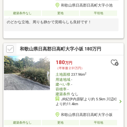
和歌山県日高郡日高町大字小池
建築条件なし
更地
平坦地
のどかな立地、周りも静かで見晴らしも良好です！
和歌山県日高郡日高町大字小坂 180万円
180
万円
（坪単価:2.51万円）
2
土地面積
237.96m
用途地域
-
建ぺい率
-
容積率
-
建築条件
なし
JR紀伊内原駅より約 5.5km 川辺IC
より約11.4km
和歌山県日高郡日高町大字小坂
建築条件なし
更地
平坦地