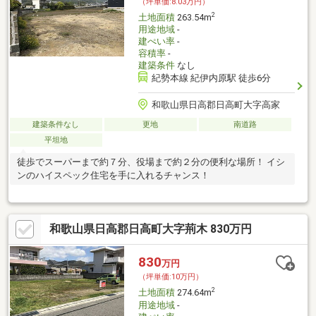
（坪単価:8.03万円）
2
土地面積
263.54m
用途地域
-
建ぺい率
-
容積率
-
建築条件
なし
紀勢本線 紀伊内原駅 徒歩6分
和歌山県日高郡日高町大字高家
建築条件なし
更地
南道路
平坦地
徒歩でスーパーまで約７分、役場まで約２分の便利な場所！ イシ
ンのハイスペック住宅を手に入れるチャンス！
和歌山県日高郡日高町大字荊木 830万円
830
万円
（坪単価:10万円）
2
土地面積
274.64m
用途地域
-