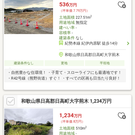
536
万円
（坪単価:7.79万円）
2
土地面積
227.51m
用途地域
無指定
建ぺい率
-
容積率
-
建築条件
なし
紀勢本線 紀伊内原駅 徒歩14分
和歌山県日高郡日高町大字荊木
建築条件なし
更地
平坦地
・自然豊かな住環境！ ・子育て・スローライフにも最適地です！
・R42号線（熊野街道）すぐ！ ・すべての区画も日当たり良好！
和歌山県日高郡日高町大字荊木 1,234万円
1,234
万円
（坪単価:8万円）
2
土地面積
510m
用途地域
-