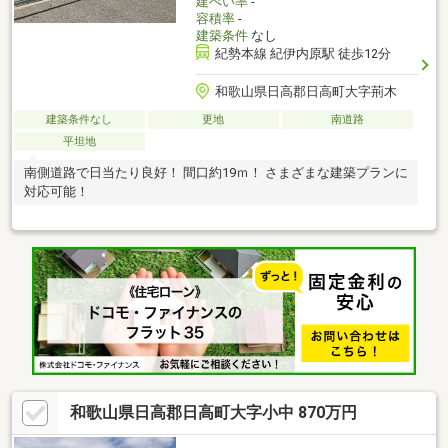
建ぺい率
-
容積率
-
建築条件
なし
紀勢本線 紀伊内原駅 徒歩12分
和歌山県日高郡日高町大字荊木
建築条件なし
更地
南道路
平坦地
南側道路で日当たり良好！ 間口約19ｍ！ さまざまな建築プランに
対応可能！
和歌山県日高郡日高町大字小中 870万円