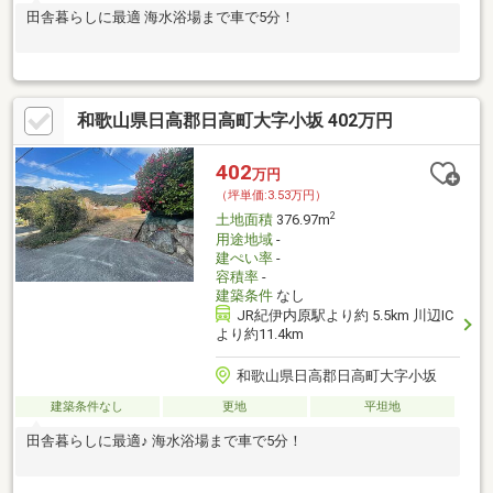
田舎暮らしに最適 海水浴場まで車で5分！
和歌山県日高郡日高町大字小坂 402万円
402
万円
（坪単価:3.53万円）
2
土地面積
376.97m
用途地域
-
建ぺい率
-
容積率
-
建築条件
なし
JR紀伊内原駅より約 5.5km 川辺IC
より約11.4km
和歌山県日高郡日高町大字小坂
建築条件なし
更地
平坦地
田舎暮らしに最適♪ 海水浴場まで車で5分！