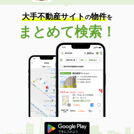
大手不動産サイト
物件
の
を
まとめて検索！