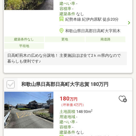
建ぺい率
-
容積率
-
建築条件
なし
紀勢本線 紀伊内原駅 徒歩20分
和歌山県日高郡日高町大字荊木
建築条件なし
更地
南道路
平坦地
日高町荊木の広めな分譲地！ 主要施設ほぼ全て2ｋｍ県内なので
暮らしも便利です♪
和歌山県日高郡日高町大字志賀 180万円
180
万円
（坪単価:4万円）
2
土地面積
148.93m
用途地域
-
建ぺい率
-
容積率
-
建築条件
なし