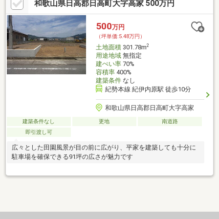
和歌山県日高郡日高町大字高家 500万円
500
万円
（坪単価:5.48万円）
2
土地面積
301.78m
用途地域
無指定
建ぺい率
70%
容積率
400%
建築条件
なし
紀勢本線 紀伊内原駅 徒歩10分
和歌山県日高郡日高町大字高家
建築条件なし
更地
南道路
即引渡し可
広々とした田園風景が目の前に広がり、平家を建築しても十分に
駐車場を確保できる91坪の広さが魅力です