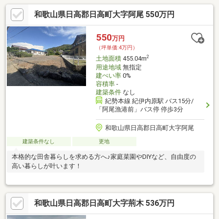
和歌山県日高郡日高町大字阿尾 550万円
550
万円
（坪単価:4万円）
2
土地面積
455.04m
用途地域
無指定
建ぺい率
0%
容積率
-
建築条件
なし
紀勢本線 紀伊内原駅 バス15分/
「阿尾漁港前」バス停 停歩3分
和歌山県日高郡日高町大字阿尾
建築条件なし
更地
本格的な田舎暮らしを求める方へ♪家庭菜園やDIYなど、自由度の
高い暮らしが叶います！
和歌山県日高郡日高町大字荊木 536万円