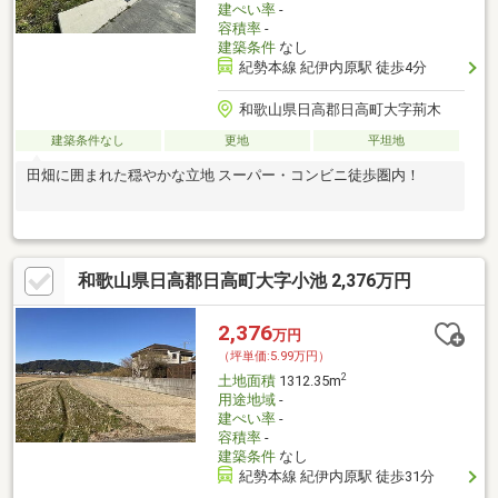
建ぺい率
-
容積率
-
建築条件
なし
紀勢本線 紀伊内原駅 徒歩4分
和歌山県日高郡日高町大字荊木
建築条件なし
更地
平坦地
田畑に囲まれた穏やかな立地 スーパー・コンビニ徒歩圏内！
和歌山県日高郡日高町大字小池 2,376万円
2,376
万円
（坪単価:5.99万円）
2
土地面積
1312.35m
用途地域
-
建ぺい率
-
容積率
-
建築条件
なし
紀勢本線 紀伊内原駅 徒歩31分