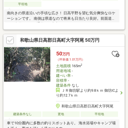
平坦地
南向きの県道沿いの手頃な広さ！ 日高平野を望む気分爽快なロケ
ーションです。 南側は県道なので将来も日当たり良好。前面道路
には歩道もあり、通学にも安心。
和歌山県日高郡日高町大字阿尾 50万円
50
万円
（坪単価:1.01万円）
2
土地面積
165m
用途地域
-
建ぺい率
-
容積率
-
建築条件
なし
ＪＲ御坊駅より約9.8ｋｍ 御坊ICよ
り約12.7ｋｍ
和歌山県日高郡日高町大字阿尾
建築条件なし
更地
平坦地
車で10分圏内に多数の釣りスポットあり。 海水浴場やキャンプ場