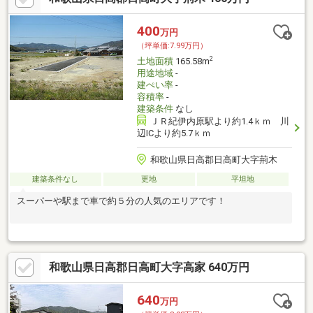
400
万円
（坪単価:7.99万円）
2
土地面積
165.58m
用途地域
-
建ぺい率
-
容積率
-
建築条件
なし
ＪＲ紀伊内原駅より約1.4ｋｍ 川
辺ICより約5.7ｋｍ
和歌山県日高郡日高町大字荊木
建築条件なし
更地
平坦地
スーパーや駅まで車で約５分の人気のエリアです！
和歌山県日高郡日高町大字高家 640万円
640
万円