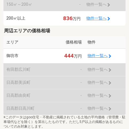
150㎡～200㎡
-
物件一覧へ
836
200㎡以上
物件一覧へ
万円
周辺エリアの価格相場
エリア
価格相場
物件
444
御坊市
物件一覧へ
万円
有田郡広川町
-
物件一覧へ
日高郡美浜町
-
物件一覧へ
日高郡由良町
-
物件一覧へ
日高郡日高川町
-
物件一覧へ
※このデータはgoo住宅・不動産に掲載されている土地の平均価格（管理費・駐
車場代などを除く）を算出したものです。ただし5戸以上の掲載があるものに
ついてのみ対象とします。