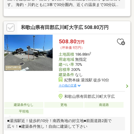
す。 海釣・川釣ともに3車で30分圏内、近くの温泉まで30分以
内！
和歌山県有田郡広川町大字広 508.80万円
508.80
万円
（坪単価:9万円）
2
土地面積
186.88m
用途地域
無指定
建ぺい率
70%
容積率
200%
建築条件
なし
紀勢本線 湯浅駅 徒歩10分
その他の交通
和歌山県有田郡広川町大字広
建築条件なし
更地
南道路
平坦地
■湯浅駅近！徒歩約10分！南西角地の好立地■前面道路2面で
広々！■建築条件無し！自由に建築して下さい