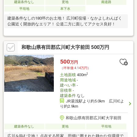
建築条件なし
更地
南道路
平坦地
本下水
建築条件なしの180坪のお土地！ 広川町役場・なかよしわんぱく
公園近く開放的なエリア！ 公道二方に面してアクセス良好！
和歌山県有田郡広川町大字前田 500万円
500
万円
（坪単価:4.14万円）
2
土地面積
400m
用途地域
-
建ぺい率
-
容積率
-
建築条件
なし
JR湯浅駅より約5.0km 広川ICよ
り約2.9km
和歌山県有田郡広川町大字前田
建築条件なし
更地
平坦地
広川を臨む立地！ 点在する民家、田畑に囲まれた静かな住環境で