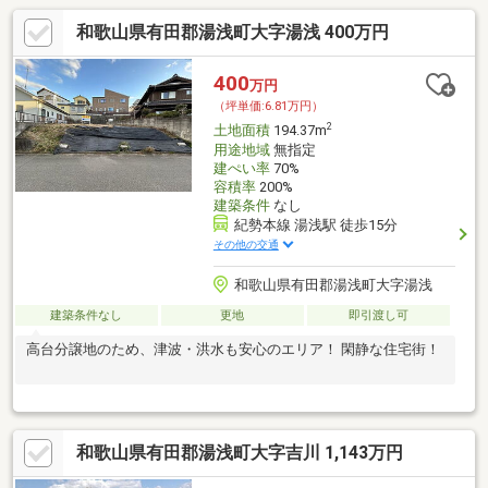
和歌山県有田郡湯浅町大字湯浅 400万円
400
万円
（坪単価:6.81万円）
2
土地面積
194.37m
用途地域
無指定
建ぺい率
70%
容積率
200%
建築条件
なし
紀勢本線 湯浅駅 徒歩15分
その他の交通
和歌山県有田郡湯浅町大字湯浅
建築条件なし
更地
即引渡し可
高台分譲地のため、津波・洪水も安心のエリア！ 閑静な住宅街！
和歌山県有田郡湯浅町大字吉川 1,143万円