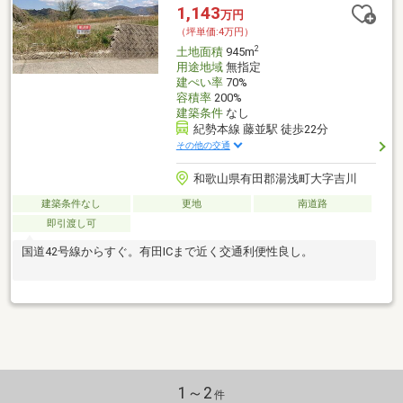
1,143
万円
（坪単価:4万円）
2
土地面積
945m
用途地域
無指定
建ぺい率
70%
容積率
200%
建築条件
なし
紀勢本線 藤並駅 徒歩22分
その他の交通
和歌山県有田郡湯浅町大字吉川
建築条件なし
更地
南道路
即引渡し可
国道42号線からすぐ。有田ICまで近く交通利便性良し。
1～2
件