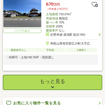
670
万円
（坪単価:2.95万円）
2
土地面積
753.07m
用途地域
無指定
建ぺい率
70%
容積率
200%
建築条件
なし
パノラマあり
紀勢本線 湯浅駅 徒歩18分
和歌山県有田郡広川町大字広
建築条件なし
平坦地
上物有り
・何商可・土地190.76坪・現状渡し
もっと見る
お気に入り物件一覧を見る