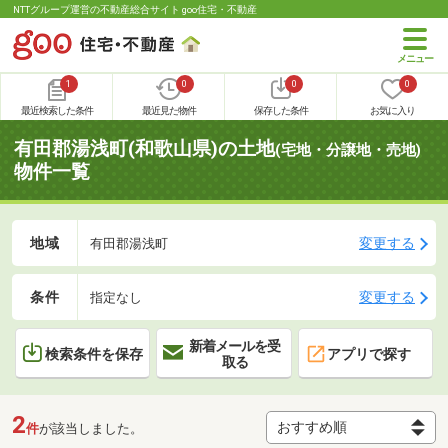
NTTグループ運営の不動産総合サイト goo住宅・不動産
1
0
0
0
最近検索した条件
最近見た物件
保存した条件
お気に入り
有田郡湯浅町(和歌山県)の土地
(宅地・分譲地・売地)
物件一覧
地域
変更する
有田郡湯浅町
条件
変更する
指定なし
新着メールを受
検索条件を保存
アプリで探す
取る
2
件
が該当しました。