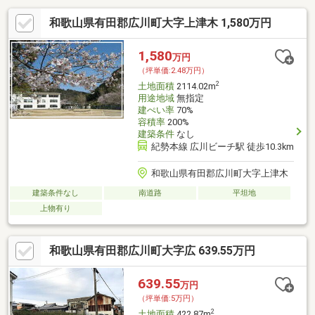
和歌山県有田郡広川町大字上津木 1,580万円
1,580
万円
（坪単価:2.48万円）
2
土地面積
2114.02m
用途地域
無指定
建ぺい率
70%
容積率
200%
建築条件
なし
紀勢本線 広川ビーチ駅 徒歩10.3km
和歌山県有田郡広川町大字上津木
建築条件なし
南道路
平坦地
上物有り
和歌山県有田郡広川町大字広 639.55万円
639.55
万円
（坪単価:5万円）
2
土地面積
422.87m