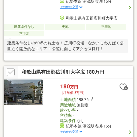
紀勢本線 湯浅駅 徒歩15分
その他の交通
和歌山県有田郡広川町大字広
建築条件なし
更地
平坦地
本下水
建築条件なしの60坪のお土地！ 広川町役場・なかよしわんぱく公
園近く開放的なエリア！ 公道に面してアクセス良好！
和歌山県有田郡広川町大字広 180万円
180
万円
（坪単価:3万円）
2
土地面積
198.74m
用途地域
無指定
建ぺい率
-
容積率
-
建築条件
なし
紀勢本線 湯浅駅 徒歩15分
その他の交通