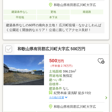
和歌山県有田郡広川町大字広
建築条件なし
更地
南道路
平坦地
本下水
建築条件なしの60坪の南向き土地！ 広川町役場・なかよしわんぱ
く公園近く開放的なエリア！ 公道に面してアクセス良好！
和歌山県有田郡広川町大字広 500万円
500
万円
（坪単価:2.78万円）
2
土地面積
596.23m
用途地域
無指定
建ぺい率
-
容積率
-
建築条件
なし
紀勢本線 湯浅駅 徒歩15分
その他の交通
和歌山県有田郡広川町大字広