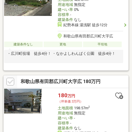
用途地域
無指定
建ぺい率
0%
容積率
-
建築条件
なし
紀勢本線 湯浅駅 徒歩12分
和歌山県有田郡広川町大字広
建築条件なし
更地
平坦地
・広川町役場 徒歩4分！ ・なかよしわんぱく公園 徒歩4分！
和歌山県有田郡広川町大字広 180万円
180
万円
（坪単価:3万円）
2
土地面積
198.57m
用途地域
無指定
建ぺい率
-
容積率
-
建築条件
なし