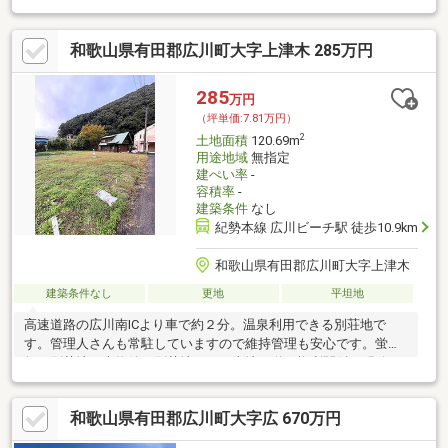
和歌山県有田郡広川町大字上津木 285万円
285
万円
（坪単価:7.81万円）
2
土地面積
120.69m
用途地域
無指定
建ぺい率
-
容積率
-
建築条件
なし
紀勢本線 広川ビーチ駅 徒歩10.9km
和歌山県有田郡広川町大字上津木
建築条件なし
更地
平坦地
高速道路の広川南ICより車で約２分。温泉利用できる別荘地で
す。管理人さんも常駐していますので維持管理も安心です。蛍の
舞う別荘地。本物件は別荘地ながら土地や道の権利関係が明確で
すので安心です。
和歌山県有田郡広川町大字広 670万円