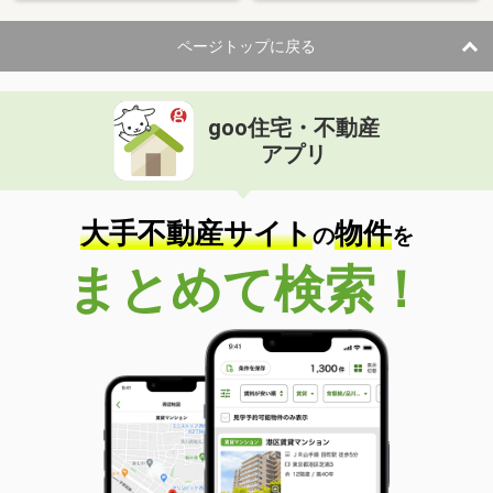
ページトップに戻る
goo住宅・不動産
アプリ
大手不動産サイト
物件
の
を
まとめて検索！