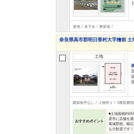
更地
本下水
整形地
奈良県高市郡明日香村大字檜前 土
土地
建築条件なし
上物有り
1種低層地
■土地面積約6
原市に店舗を展
おすすめポイント
葛城郡他、幅広
も大歓迎です！