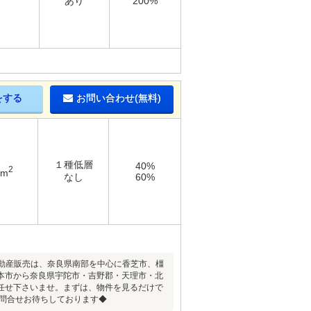
あり
200%
をする
お問い合わせ(無料)
１種低層
40%
2
3m
なし
60%
不動産販売は、奈良県南部を中心に香芝市、橿
本市から奈良県宇陀市・吉野郡・天理市・北
任せ下さいませ。まずは、物件を見るだけで
お問合せお待ちしております◆