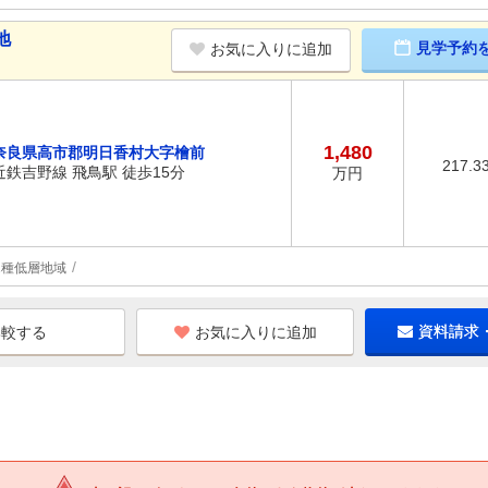
地
見学予約
お気に入りに追加
1,480
奈良県高市郡明日香村大字檜前
217.3
近鉄吉野線 飛鳥駅 徒歩15分
万円
1種低層地域
お気に入りに追加
資料請求