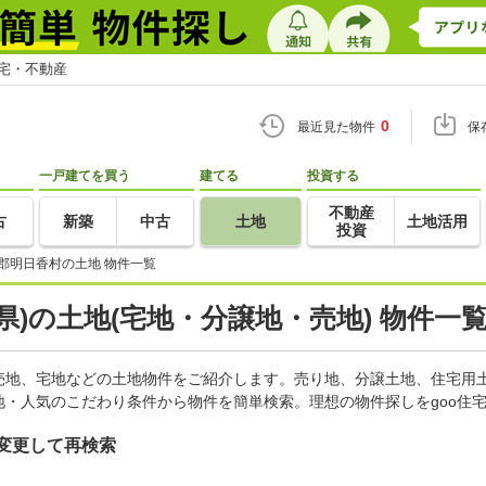
住宅・不動産
0
最近見た物件
保
一戸建てを買う
建てる
投資する
不動産
古
新築
中古
土地
土地活用
投資
郡明日香村の土地 物件一覧
県)の土地(宅地・分譲地・売地) 物件一
売地、宅地などの土地物件をご紹介します。売り地、分譲土地、住宅用土
・人気のこだわり条件から物件を簡単検索。理想の物件探しをgoo住
変更して再検索