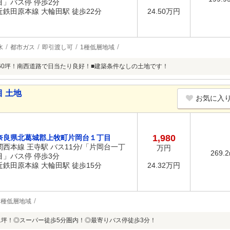
目」バス停 停歩2分
近鉄田原本線 大輪田駅 徒歩22分
24.50万円
水
都市ガス
即引渡し可
1種低層地域
60坪！南西道路で日当たり良好！■建築条件なしの土地です！
 土地
お気に入
1,980
奈良県北葛城郡上牧町片岡台１丁目
関西本線 王寺駅 バス11分/「片岡台一丁
万円
269.
目」バス停 停歩3分
近鉄田原本線 大輪田駅 徒歩15分
24.32万円
1種低層地域
1坪！◎スーパー徒歩5分圏内！◎最寄りバス停徒歩3分！