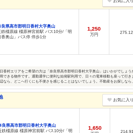
お気に入
奈良県高市郡明日香村大字奥山
1,250
近鉄橿原線 橿原神宮前駅 バス10分/「明
275.1
万円
日香奥山」バス停 停歩1分
日香村エリアをご希望の方は「奈良県高市郡明日香村大字奥山」はいかがでしょう
用できる物件です。通勤通学に便利な始発駅利用で、日々の電車移動も座って行き
辺なら、どこへ行くにも不便さを感じることはないでしょう。不動産をお探しなら
地
お気に入
奈良県高市郡明日香村大字奥山
1,650
近鉄橿原線 橿原神宮前駅 バス10分/「明
214.9