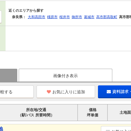
近くのエリアから探す
奈良県：
大和高田市
橿原市
桜井市
御所市
葛城市
高市郡高取町
高市郡
画像付き表示
お気に入りに追加
資料請求
所在地/交通
価格
土地面
（駅/バス 所要時間）
坪単価
地