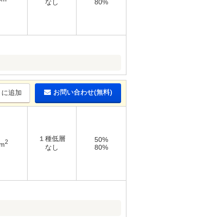
なし
80%
お問い合わせ(無料)
りに追加
１種低層
50%
2
2m
なし
80%