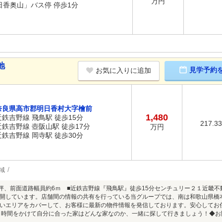
万円
日香奥山」バス停 停歩1分
地
見学予約
お気に入りに追加
奈良県高市郡明日香村大字檜前
1,480
近鉄吉野線 飛鳥駅 徒歩15分
217.3
近鉄吉野線 壺阪山駅 徒歩17分
万円
近鉄吉野線 岡寺駅 徒歩30分
域
5坪、前面道路幅員約6ｍ ■近鉄吉野線『飛鳥駅』徒歩15分センチュリー２１近畿
開しています。店舗間の情報の共有を行っている当グループでは、南は和歌山県橋
いエリアをカバーして、お客様に最新の物件情報を発信しております。安心してお
 時間をかけて自分に合った家はどんな家なのか、一緒に探して行きましょう！◆