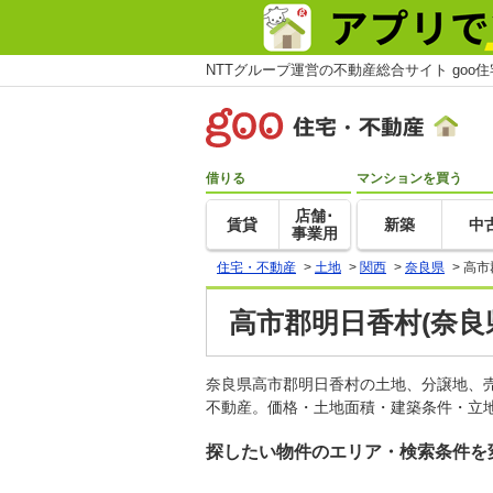
NTTグループ運営の不動産総合サイト goo
借りる
マンションを買う
店舗･
賃貸
新築
中
事業用
住宅・不動産
>
土地
>
関西
>
奈良県
>
高市
高市郡明日香村(奈良
奈良県高市郡明日香村の土地、分譲地、
不動産。価格・土地面積・建築条件・立地
探したい物件のエリア・検索条件を