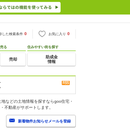
0
0
存した検索条件
お気に入り
売る
住みやすい街を探す
助成金
売却
情報
覧
地などの土地情報を探すならgoo住宅・
宅・不動産がサポートします。