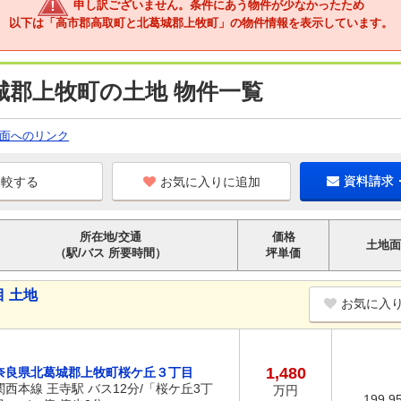
申し訳ございません。条件にあう物件が少なかったため
以下は「高市郡高取町と北葛城郡上牧町」の物件情報を表示しています。
城郡上牧町の土地 物件一覧
面へのリンク
お気に入りに追加
資料請求
所在地/交通
価格
土地面
（駅/バス 所要時間）
坪単価
 土地
お気に入
1,480
奈良県北葛城郡上牧町桜ケ丘３丁目
関西本線 王寺駅 バス12分/「桜ケ丘3丁
万円
199.9