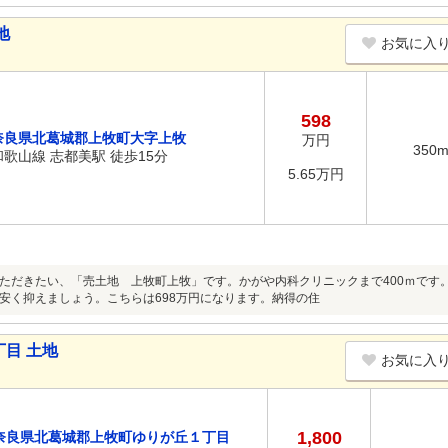
地
お気に入
598
奈良県北葛城郡上牧町大字上牧
万円
350
和歌山線 志都美駅 徒歩15分
5.65万円
ただきたい、「売土地 上牧町上牧」です。かがや内科クリニックまで400ｍです
安く抑えましょう。こちらは698万円になります。納得の住
目 土地
お気に入
1,800
奈良県北葛城郡上牧町ゆりが丘１丁目