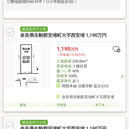
◎敷地面積約60.41坪！◎小学校徒歩5分！
建築条件付土地
奈良県生駒郡安堵町大字西安堵 1,190万円
1,190
万円
（坪単価:19.59万円）
2
土地面積
200.86m
用途地域
１種住居
建ぺい率
60%
容積率
200%
建築条件
あり
関西本線 法隆寺駅 徒歩22分
奈良県生駒郡安堵町大字西安堵
更地
平坦地
本下水
建築条件付土地
奈良県生駒郡安堵町大字西安堵 1,190万円