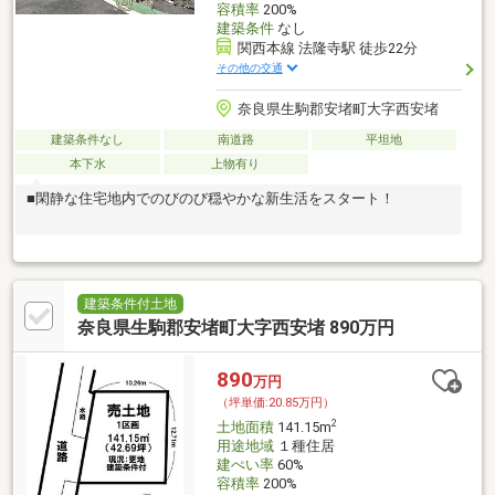
容積率
200%
建築条件
なし
関西本線 法隆寺駅 徒歩22分
その他の交通
奈良県生駒郡安堵町大字西安堵
建築条件なし
南道路
平坦地
本下水
上物有り
■閑静な住宅地内でのびのび穏やかな新生活をスタート！
建築条件付土地
奈良県生駒郡安堵町大字西安堵 890万円
890
万円
（坪単価:20.85万円）
2
土地面積
141.15m
用途地域
１種住居
建ぺい率
60%
容積率
200%