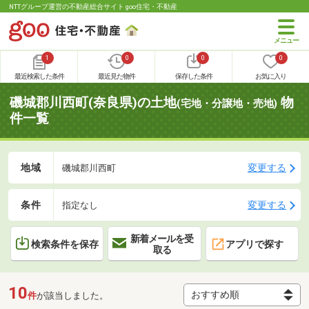
NTTグループ運営の不動産総合サイト goo住宅・不動産
1
0
0
0
最近検索した条件
最近見た物件
保存した条件
お気に入り
磯城郡川西町(奈良県)の土地
物
(宅地・分譲地・売地)
件一覧
地域
変更する
磯城郡川西町
条件
変更する
指定なし
新着メールを受
検索条件を保存
アプリで探す
取る
10
件
が該当しました。