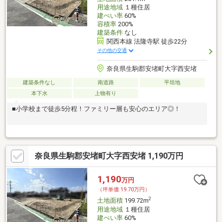
用途地域
１種住居
建ぺい率
60%
容積率
200%
建築条件
なし
関西本線 法隆寺駅 徒歩22分
その他の交通
奈良県生駒郡安堵町大字西安堵
建築条件なし
南道路
平坦地
本下水
上物有り
■小学校まで徒歩5分程！ファミリー層も安心のエリア◎！
奈良県生駒郡安堵町大字西安堵 1,190万円
1,190
万円
（坪単価:19.70万円）
2
土地面積
199.72m
用途地域
１種住居
建ぺい率
60%