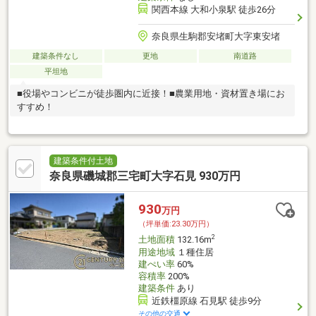
関西本線 大和小泉駅 徒歩26分
奈良県生駒郡安堵町大字東安堵
建築条件なし
更地
南道路
平坦地
■役場やコンビニが徒歩圏内に近接！■農業用地・資材置き場にお
すすめ！
建築条件付土地
奈良県磯城郡三宅町大字石見 930万円
930
万円
（坪単価:23.30万円）
2
土地面積
132.16m
用途地域
１種住居
建ぺい率
60%
容積率
200%
建築条件
あり
近鉄橿原線 石見駅 徒歩9分
その他の交通