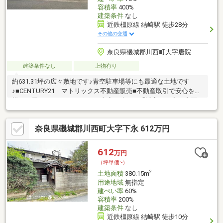
容積率
400%
建築条件
なし
近鉄橿原線 結崎駅 徒歩28分
その他の交通
奈良県磯城郡川西町大字唐院
建築条件なし
上物有り
約631.31坪の広々敷地です♪青空駐車場等にも最適な土地です
♪■CENTURY21 マトリックス不動産販売■不動産取引で安心を皆
様にお届けさせて頂きます。■当店の強みは「誠実・丁寧・真面
目」■ご購入の流れからリフォーム工事まで全てお任せ下さい。■
物件探しの注意点等、良い事だけでなく懸念点までしっかりとお
奈良県磯城郡川西町大字下永 612万円
知らせしております。■お得な金利のご提案（融資中・返済相
談・女性単身・派遣社員・非正規雇用の方でも相談可能です。）
■住宅に関するご相談からご購入後のアフターフォローまで、一
612
万円
人の担当者が行います。■お気軽にご相談ください！♪♪お問合せ
（坪単価:-）
お待ちしております♪♪
2
土地面積
380.15m
用途地域
無指定
建ぺい率
60%
容積率
200%
建築条件
なし
近鉄橿原線 結崎駅 徒歩10分