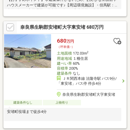
ハウスメーカーで建築が可能です♪【周辺環境施設】・但馬駅：徒
歩約8分・三宅幼児園：徒歩約21分・三宅小学校：徒歩約20分・
式下中学校：徒歩約19分・スーパーセンターオークワ 田原本イン
ター店：徒歩約22分・セブン-イレブン 田原本松本店：徒歩約12
奈良県生駒郡安堵町大字東安堵 680万円
分・三宅但馬簡易郵便局：徒歩10分・南都銀行 箸尾支店：徒歩約
19分※敷地内に古井戸があります。ご覧いただきありがとうござ
います♪是非お気軽にお問い合わせください♪
680
万円
（坪単価:-）
2
土地面積
172.03m
用途地域
１種住居
建ぺい率
60%
容積率
200%
建築条件
なし
ＪＲ関西本線 法隆寺駅 バス9分/
「東安堵」バス停 停歩4分
奈良県生駒郡安堵町大字東安堵
建築条件なし
上物有り
安堵町役場まで徒歩4分