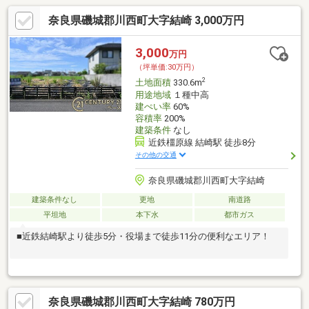
奈良県磯城郡川西町大字結崎 3,000万円
3,000
万円
（坪単価:30万円）
2
土地面積
330.6m
用途地域
１種中高
建ぺい率
60%
容積率
200%
建築条件
なし
近鉄橿原線 結崎駅 徒歩8分
その他の交通
奈良県磯城郡川西町大字結崎
建築条件なし
更地
南道路
平坦地
本下水
都市ガス
■近鉄結崎駅より徒歩5分・役場まで徒歩11分の便利なエリア！
奈良県磯城郡川西町大字結崎 780万円