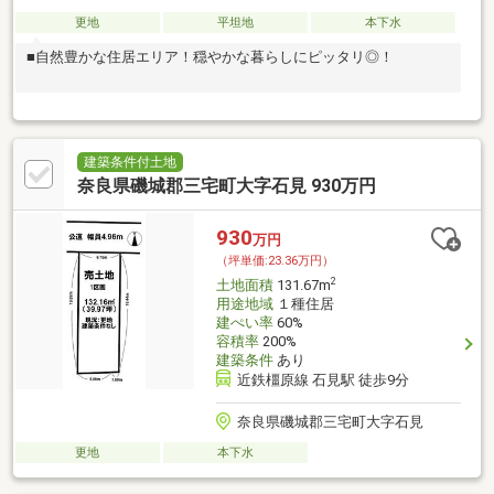
更地
平坦地
本下水
■自然豊かな住居エリア！穏やかな暮らしにピッタリ◎！
建築条件付土地
奈良県磯城郡三宅町大字石見 930万円
930
万円
（坪単価:23.36万円）
2
土地面積
131.67m
用途地域
１種住居
建ぺい率
60%
容積率
200%
建築条件
あり
近鉄橿原線 石見駅 徒歩9分
奈良県磯城郡三宅町大字石見
更地
本下水