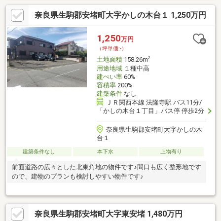
奈良県生駒郡安堵町大字かしの木台１ 1,250万円
1,250
万円
（坪単価:-）
2
土地面積
158.26m
用途地域
１種中高
建ぺい率
60%
容積率
200%
建築条件
なし
ＪＲ関西本線 法隆寺駅 バス11分/
「かしの木台１丁目」バス停 停歩2分
奈良県生駒郡安堵町大字かしの木
台１
建築条件なし
本下水
上物有り
前面道路の広々とした北東角地の物件です♪間口も広く整形地です
ので、建物のプランも検討しやすい物件です♪
奈良県生駒郡安堵町大字東安堵 1,480万円