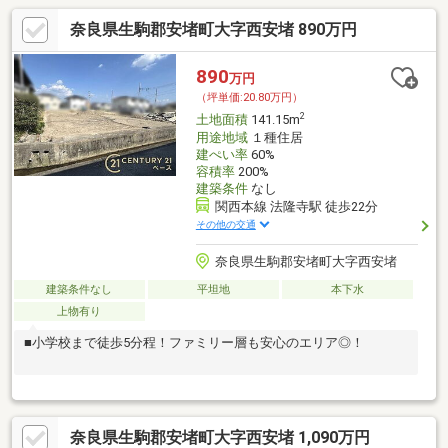
奈良県生駒郡安堵町大字西安堵 890万円
890
万円
（坪単価:20.80万円）
2
土地面積
141.15m
用途地域
１種住居
建ぺい率
60%
容積率
200%
建築条件
なし
関西本線 法隆寺駅 徒歩22分
その他の交通
奈良県生駒郡安堵町大字西安堵
建築条件なし
平坦地
本下水
上物有り
■小学校まで徒歩5分程！ファミリー層も安心のエリア◎！
奈良県生駒郡安堵町大字西安堵 1,090万円