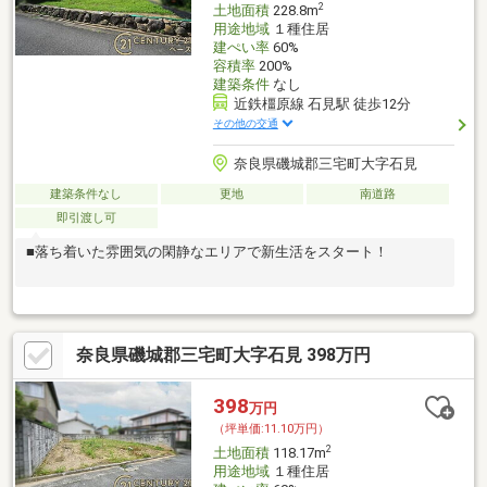
2
土地面積
228.8m
用途地域
１種住居
建ぺい率
60%
容積率
200%
建築条件
なし
近鉄橿原線 石見駅 徒歩12分
その他の交通
奈良県磯城郡三宅町大字石見
建築条件なし
更地
南道路
即引渡し可
■落ち着いた雰囲気の閑静なエリアで新生活をスタート！
奈良県磯城郡三宅町大字石見 398万円
398
万円
（坪単価:11.10万円）
2
土地面積
118.17m
用途地域
１種住居