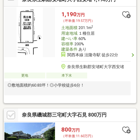
1,190
万円
（坪単価:19.57万円）
2
土地面積
201.1m
用途地域
１種住居
建ぺい率
60%
容積率
200%
建築条件
あり
関西本線 法隆寺駅 徒歩22分
奈良県生駒郡安堵町大字西安堵
更地
本下水
◎敷地面積約60.83坪！◎小学校徒歩6分！
奈良県磯城郡三宅町大字石見 800万円
800
万円
（坪単価:11.60万円）