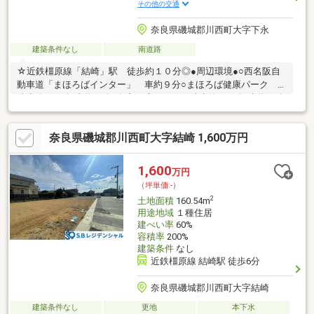
その他の交通
奈良県磯城郡川西町大字下永
建築条件なし
南道路
☆近鉄橿原線「結崎」駅 徒歩約１０分◎●周辺環境●○西名阪自
動車道「まほろばインター」 車約９分○まほろば健康パーク
徒歩約１７分/車約４分○奈良健康ランド 徒歩約１９分/車約４分
○道の駅レスティ唐古・鍵 車約９分☆徒歩１０分以内にスーパ
ー（おくやま結崎店）など商業施設が充実しています♪【新築もリ
奈良県磯城郡川西町大字結崎 1,600万円
ノベも比較して、一番納得できる家探しを。】新築の安心感も、
リノベの自由度も。両方を同時に検討できるのが当社の強みで
す。予算内でエリアも間取りも欲張りたい方へ、最適な住まい方
1,600
万円
をワンストップでご提案します♪◎探して、比べて、カタチにす
（坪単価:-）
る。
2
土地面積
160.54m
用途地域
１種住居
建ぺい率
60%
容積率
200%
建築条件
なし
近鉄橿原線 結崎駅 徒歩6分
奈良県磯城郡川西町大字結崎
建築条件なし
更地
本下水