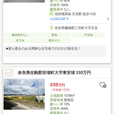
建ぺい率
60%
容積率
160%
建築条件
なし
近鉄橿原線 石見駅 徒歩12分
その他の交通
奈良県磯城郡三宅町大字石見
建築条件なし
更地
平坦地
本下水
都市ガス
■落ち着きのある閑静な住宅地でのびのび新生活！
奈良県生駒郡安堵町大字東安堵 330万円
330
万円
（坪単価:1万円）
2
土地面積
1078m
用途地域
無指定
建ぺい率
70%
容積率
400%
建築条件
なし