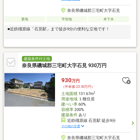
奈良県磯城郡三宅町大字石見
更地
平坦地
本下水
■近鉄橿原線「石見駅」まで徒歩9分の便利な立地です！
建築条件付土地
奈良県磯城郡三宅町大字石見 930万円
930
万円
（坪単価:23.30万円）
2
土地面積
131.67m
用途地域
１種住居
建ぺい率
60%
容積率
200%
建築条件
あり
近鉄橿原線 石見駅 徒歩9分
その他の交通
奈良県磯城郡三宅町大字石見