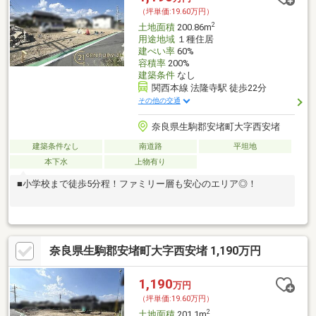
（坪単価:19.60万円）
2
土地面積
200.86m
用途地域
１種住居
建ぺい率
60%
容積率
200%
建築条件
なし
関西本線 法隆寺駅 徒歩22分
その他の交通
奈良県生駒郡安堵町大字西安堵
建築条件なし
南道路
平坦地
本下水
上物有り
■小学校まで徒歩5分程！ファミリー層も安心のエリア◎！
奈良県生駒郡安堵町大字西安堵 1,190万円
1,190
万円
（坪単価:19.60万円）
2
土地面積
201.1m