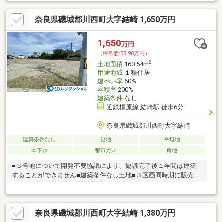
道路との高低差なし■国道24号線、京奈和道へ好アクセス
奈良県磯城郡川西町大字結崎 1,650万円
1,650
万円
（坪単価:33.98万円）
2
土地面積
160.54m
用途地域
１種住居
建ぺい率
60%
容積率
200%
建築条件
なし
近鉄橿原線 結崎駅 徒歩6分
奈良県磯城郡川西町大字結崎
建築条件なし
更地
平坦地
本下水
都市ガス
角地
■３号地について開発不要協議により、協議完了後１年間は建築
することができません■建築条件なし土地■３区画同時期に販売中
です！■整形地■現況更地→即渡し■４８坪
奈良県磯城郡川西町大字結崎 1,380万円