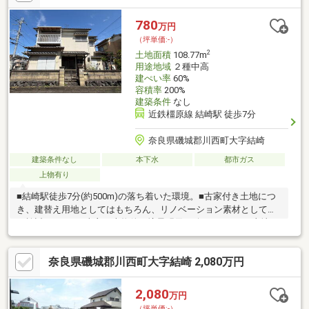
780
万円
（坪単価:-）
2
土地面積
108.77m
用途地域
２種中高
建ぺい率
60%
容積率
200%
建築条件
なし
近鉄橿原線 結崎駅 徒歩7分
奈良県磯城郡川西町大字結崎
建築条件なし
本下水
都市ガス
上物有り
■結崎駅徒歩7分(約500m)の落ち着いた環境。■古家付き土地につ
き、建替え用地としてはもちろん、リノベーション素材としても
ご検討下さい。■売主は本物件の境界明示を致しません。■土地・
建物の契約不適合責任免責■再建築可(但し 隣地建物と切り離し
工事が必要です。)売主にて切り離し工事合意書の取得は致しませ
奈良県磯城郡川西町大字結崎 2,080万円
ん。■現状渡しとなります。■既存建物概要 種類:木造瓦葺2階
建 面積:1階50.06㎡ 2階40.14㎡ 延床90.20㎡ 築年月:昭和57
年1月
2,080
万円
（坪単価:-）