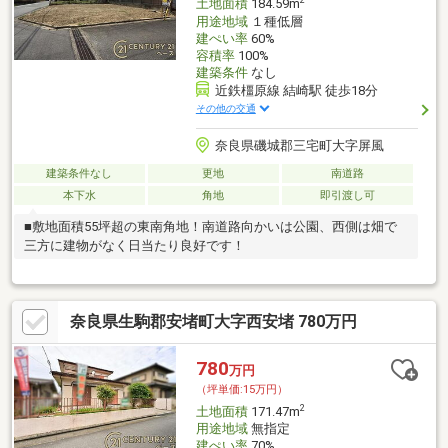
2
土地面積
184.59m
用途地域
１種低層
建ぺい率
60%
容積率
100%
建築条件
なし
近鉄橿原線 結崎駅 徒歩18分
その他の交通
奈良県磯城郡三宅町大字屏風
建築条件なし
更地
南道路
本下水
角地
即引渡し可
■敷地面積55坪超の東南角地！南道路向かいは公園、西側は畑で
三方に建物がなく日当たり良好です！
奈良県生駒郡安堵町大字西安堵 780万円
780
万円
（坪単価:15万円）
2
土地面積
171.47m
用途地域
無指定
建ぺい率
70%