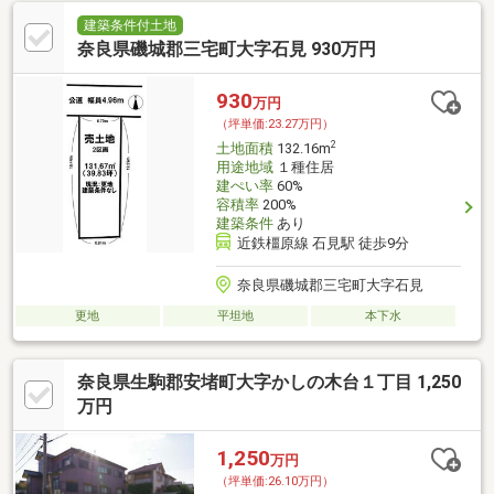
建築条件付土地
奈良県磯城郡三宅町大字石見 930万円
930
万円
（坪単価:23.27万円）
2
土地面積
132.16m
用途地域
１種住居
建ぺい率
60%
容積率
200%
建築条件
あり
近鉄橿原線 石見駅 徒歩9分
奈良県磯城郡三宅町大字石見
更地
平坦地
本下水
奈良県生駒郡安堵町大字かしの木台１丁目 1,250
万円
1,250
万円
（坪単価:26.10万円）