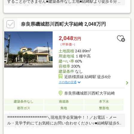
することができません■建築条件なし土地■結崎駅より徒歩６分 ■
３区画同時期に販売中です！■整形地■現況更地→即渡し■４８坪
（１，6５０万円４８．５６坪・１，6００万円４８．５６坪）・
川西小学校（徒歩１３分、約１，０３７ｍ） ・式下中学校（徒
奈良県磯城郡川西町大字結崎 2,048万円
歩２５分、約２，００６ｍ） ・スーパーおくやま結崎店（徒歩６
分、約４４４m）・ジップドラッグ結崎店（徒歩６分、約４４８
m）
2,048
万円
（坪単価:-）
2
土地面積
243.89m
用途地域
１種中高
建ぺい率
60%
容積率
200%
建築条件
なし
近鉄橿原線 結崎駅 徒歩6分
その他の交通
奈良県磯城郡川西町大字結崎
建築条件なし
南道路
本下水
都市ガス
角地
整形地
**********************＼現地見学会実施中！！／お電話・メー
ル・見学予約にてお気軽にお問い合わせください♪■結崎駅徒歩5
分■南東角地■歩道のある前面道路■敷地約73坪！■解体更地渡し■