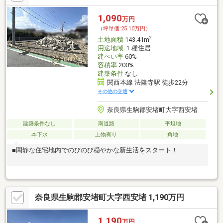
1,090
万円
（坪単価:25.10万円）
2
土地面積
143.41m
用途地域
１種住居
建ぺい率
60%
容積率
200%
建築条件
なし
関西本線 法隆寺駅 徒歩22分
その他の交通
奈良県生駒郡安堵町大字西安堵
建築条件なし
南道路
平坦地
本下水
上物有り
角地
■閑静な住宅地内でのびのび穏やかな新生活をスタート！
奈良県生駒郡安堵町大字西安堵 1,190万円
1,190
万円