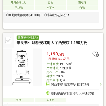
建築条件なし
更地
南道路
平坦地
本下水
角地
◎角地敷地面積約43.38坪！◎小学校徒歩5分！
建築条件付土地
奈良県生駒郡安堵町大字西安堵 1,190万円
1,190
万円
（坪単価:19.70万円）
2
土地面積
199.72m
用途地域
１種住居
建ぺい率
60%
容積率
200%
建築条件
あり
関西本線 法隆寺駅 徒歩22分
奈良県生駒郡安堵町大字西安堵
更地
本下水