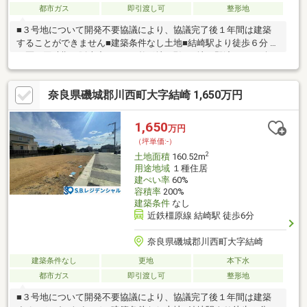
都市ガス
即引渡し可
整形地
■３号地について開発不要協議により、協議完了後１年間は建築
することができません■建築条件なし土地■結崎駅より徒歩６分 ■
２区画同時期に販売中です！■整形地■現況更地→即渡し■４８坪
（１，6５０万円４８．５６坪・１，6００万円４８．５６坪）・
川西小学校（徒歩１３分、約１，０３７ｍ） ・式下中学校（徒
奈良県磯城郡川西町大字結崎 1,650万円
歩２５分、約２，００６ｍ） ・スーパーおくやま結崎店（徒歩６
分、約４４４m）・ジップドラッグ結崎店（徒歩６分、約４４８
m）
1,650
万円
（坪単価:-）
2
土地面積
160.52m
用途地域
１種住居
建ぺい率
60%
容積率
200%
建築条件
なし
近鉄橿原線 結崎駅 徒歩6分
奈良県磯城郡川西町大字結崎
建築条件なし
更地
本下水
都市ガス
即引渡し可
整形地
■３号地について開発不要協議により、協議完了後１年間は建築