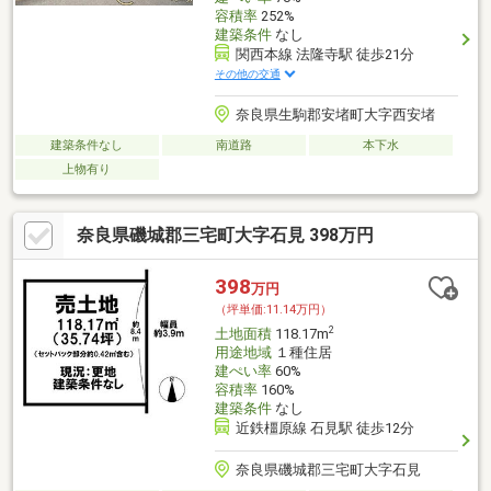
容積率
252%
建築条件
なし
関西本線 法隆寺駅 徒歩21分
その他の交通
奈良県生駒郡安堵町大字西安堵
建築条件なし
南道路
本下水
上物有り
奈良県磯城郡三宅町大字石見 398万円
398
万円
（坪単価:11.14万円）
2
土地面積
118.17m
用途地域
１種住居
建ぺい率
60%
容積率
160%
建築条件
なし
近鉄橿原線 石見駅 徒歩12分
奈良県磯城郡三宅町大字石見