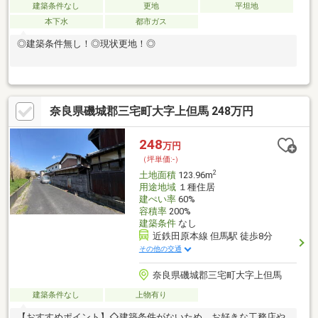
建築条件なし
更地
平坦地
本下水
都市ガス
◎建築条件無し！◎現状更地！◎
奈良県磯城郡三宅町大字上但馬 248万円
248
万円
（坪単価:-）
2
土地面積
123.96m
用途地域
１種住居
建ぺい率
60%
容積率
200%
建築条件
なし
近鉄田原本線 但馬駅 徒歩8分
その他の交通
奈良県磯城郡三宅町大字上但馬
建築条件なし
上物有り
【おすすめポイント】◇建築条件がないため、お好きな工務店や