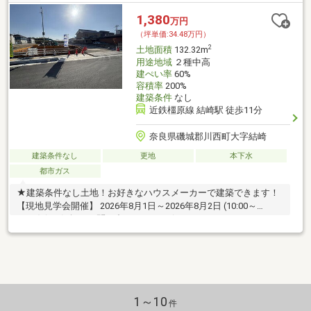
1,380
万円
（坪単価:34.48万円）
2
土地面積
132.32m
用途地域
２種中高
建ぺい率
60%
容積率
200%
建築条件
なし
近鉄橿原線 結崎駅 徒歩11分
奈良県磯城郡川西町大字結崎
建築条件なし
更地
本下水
都市ガス
★建築条件なし土地！お好きなハウスメーカーで建築できます！
【現地見学会開催】 2026年8月1日～2026年8月2日 (10:00～
17:00)☆お気軽にお問い合わせ下さい☆
1～10
件