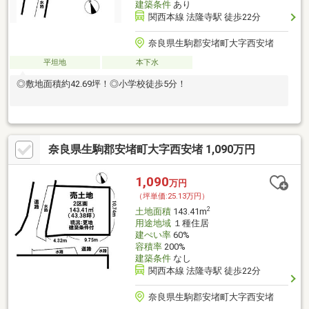
建築条件
あり
関西本線 法隆寺駅 徒歩22分
奈良県生駒郡安堵町大字西安堵
平坦地
本下水
◎敷地面積約42.69坪！◎小学校徒歩5分！
奈良県生駒郡安堵町大字西安堵 1,090万円
1,090
万円
（坪単価:25.13万円）
2
土地面積
143.41m
用途地域
１種住居
建ぺい率
60%
容積率
200%
建築条件
なし
関西本線 法隆寺駅 徒歩22分
奈良県生駒郡安堵町大字西安堵