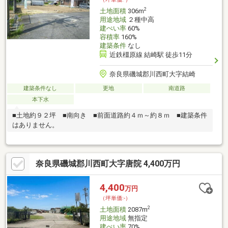
2
土地面積
306m
用途地域
２種中高
建ぺい率
60%
容積率
160%
建築条件
なし
近鉄橿原線 結崎駅 徒歩11分
奈良県磯城郡川西町大字結崎
建築条件なし
更地
南道路
本下水
■土地約９２坪 ■南向き ■前面道路約４ｍ～約８ｍ ■建築条件
はありません。
奈良県磯城郡川西町大字唐院 4,400万円
4,400
万円
（坪単価:-）
2
土地面積
2087m
用途地域
無指定
建ぺい率
70%