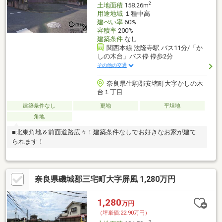
2
土地面積
158.26m
用途地域
１種中高
建ぺい率
60%
容積率
200%
建築条件
なし
関西本線 法隆寺駅 バス11分/「か
しの木台」バス停 停歩2分
その他の交通
奈良県生駒郡安堵町大字かしの木
台１丁目
建築条件なし
更地
平坦地
角地
■北東角地＆前面道路広々！建築条件なしでお好きなお家が建て
られます！
奈良県磯城郡三宅町大字屏風 1,280万円
1,280
万円
（坪単価:22.90万円）