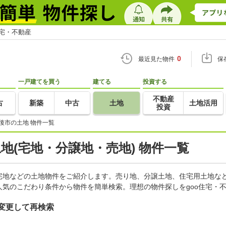
住宅・不動産
0
最近見た物件
保
一戸建てを買う
建てる
投資する
不動産
古
新築
中古
土地
土地活用
投資
後市の土地 物件一覧
土地(宅地・分譲地・売地) 物件一覧
宅地などの土地物件をご紹介します。売り地、分譲土地、住宅用土地など
気のこだわり条件から物件を簡単検索。理想の物件探しをgoo住宅・
変更して再検索