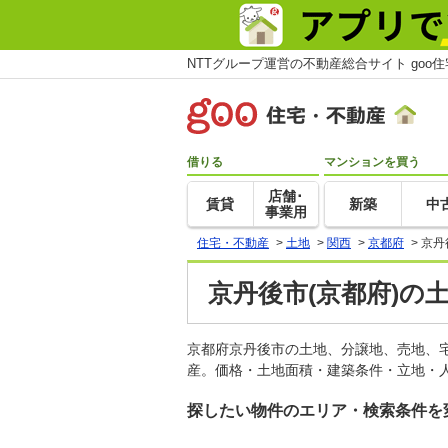
NTTグループ運営の不動産総合サイト goo
借りる
マンションを買う
店舗･
賃貸
新築
中
事業用
住宅・不動産
>
土地
>
関西
>
京都府
>
京丹
京丹後市(京都府)の
京都府京丹後市の土地、分譲地、売地、
産。価格・土地面積・建築条件・立地・人
探したい物件のエリア・検索条件を