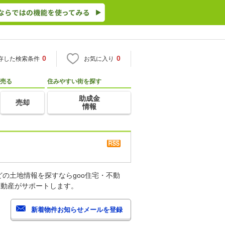
0
0
存した検索条件
お気に入り
売る
住みやすい街を探す
助成金
売却
情報
の土地情報を探すならgoo住宅・不動
不動産がサポートします。