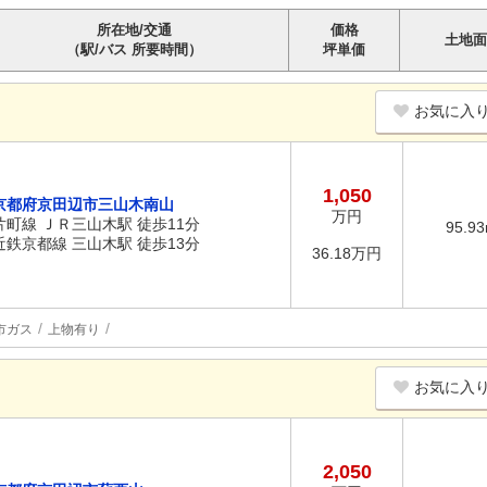
所在地/交通
価格
土地面
（駅/バス 所要時間）
坪単価
お気に入
1,050
京都府京田辺市三山木南山
万円
片町線 ＪＲ三山木駅 徒歩11分
95.9
近鉄京都線 三山木駅 徒歩13分
36.18万円
市ガス
上物有り
お気に入
2,050