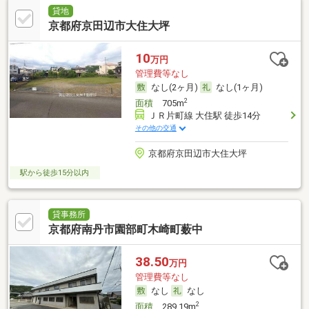
貸地
京都府京田辺市大住大坪
10
万円
管理費等なし
なし(2ヶ月)
なし(1ヶ月)
2
面積
705m
ＪＲ片町線 大住駅 徒歩14分
その他の交通
京都府京田辺市大住大坪
駅から徒歩15分以内
貸事務所
京都府南丹市園部町木崎町薮中
38.50
万円
管理費等なし
なし
なし
2
面積
289.19m