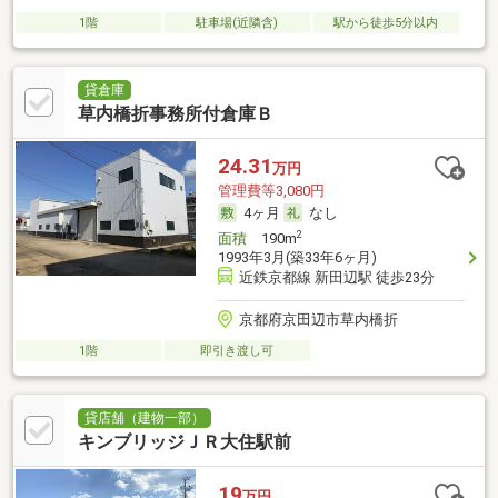
1階
駐車場(近隣含)
駅から徒歩5分以内
貸倉庫
草内橋折事務所付倉庫Ｂ
24.31
万円
管理費等3,080円
4ヶ月
なし
2
面積
190m
1993年3月(築33年6ヶ月)
近鉄京都線 新田辺駅 徒歩23分
京都府京田辺市草内橋折
1階
即引き渡し可
貸店舗（建物一部）
キンブリッジＪＲ大住駅前
19
万円