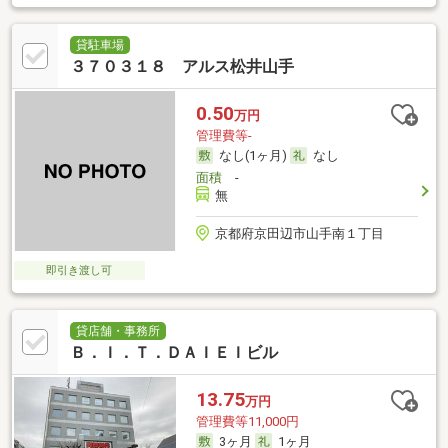
貸駐車場
３７０３１８ アルス松井山手
0.50
万円
管理費等-
なし(1ヶ月)
なし
面積
-
無
京都府京田辺市山手南１丁目
即引き渡し可
貸店舗・事務所
Ｂ．Ｉ．Ｔ．ＤＡＩＥＩビル
13.75
万円
管理費等11,000円
3ヶ月
1ヶ月