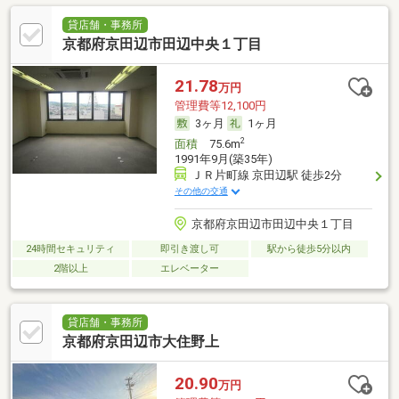
貸店舗・事務所
京都府京田辺市田辺中央１丁目
21.78
万円
管理費等12,100円
3ヶ月
1ヶ月
2
面積
75.6m
1991年9月(築35年)
ＪＲ片町線 京田辺駅 徒歩2分
その他の交通
京都府京田辺市田辺中央１丁目
24時間セキュリティ
即引き渡し可
駅から徒歩5分以内
2階以上
エレベーター
貸店舗・事務所
京都府京田辺市大住野上
20.90
万円