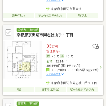
その他の交通
京都府京田辺市薪東沢
築10年以内
駅から徒歩10分以内
2階以上
貸店舗・事務所
京都府京田辺市同志社山手１丁目
33
万円
管理費等-
2ヶ月
1ヶ月
2
面積
92.34m
2015年8月(築11年1ヶ月)
ＪＲ片町線 ＪＲ三山木駅 徒歩19分
その他の交通
京都府京田辺市同志社山手１丁目
1階
駐車場(近隣含)
駅から徒歩20分以内
貸店舗・事務所