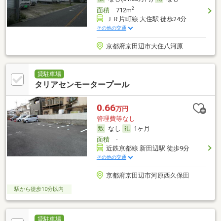
2
面積
712m
ＪＲ片町線 大住駅 徒歩24分
その他の交通
京都府京田辺市大住八河原
貸駐車場
タリアセンモータープール
0.66
万円
管理費等なし
なし
1ヶ月
面積
-
近鉄京都線 新田辺駅 徒歩9分
その他の交通
京都府京田辺市河原西久保田
駅から徒歩10分以内
貸駐車場