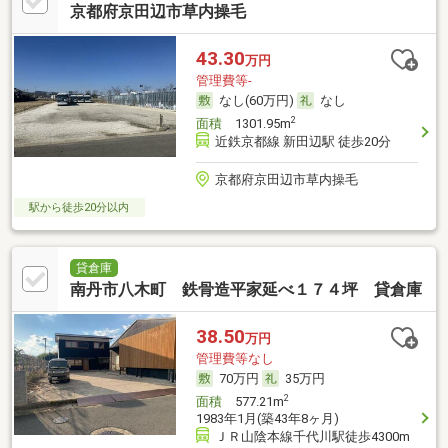
京都府京田辺市草内操毛
43.30
万円
管理費等-
なし(60万円)
なし
2
面積
1301.95m
近鉄京都線 新田辺駅 徒歩20分
京都府京田辺市草内操毛
駅から徒歩20分以内
貸倉庫
南丹市八木町 鉄骨造平家延べ１７４坪 貸倉庫
38.50
万円
管理費等なし
70万円
35万円
2
面積
577.21m
1983年1月(築43年8ヶ月)
ＪＲ山陰本線千代川駅徒歩4300m