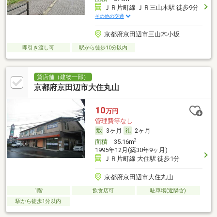
ＪＲ片町線 ＪＲ三山木駅 徒歩9分
その他の交通
京都府京田辺市三山木小坂
即引き渡し可
駅から徒歩10分以内
貸店舗（建物一部）
京都府京田辺市大住丸山
10
万円
管理費等なし
3ヶ月
2ヶ月
2
面積
35.16m
1995年12月(築30年9ヶ月)
ＪＲ片町線 大住駅 徒歩1分
京都府京田辺市大住丸山
1階
飲食店可
駐車場(近隣含)
駅から徒歩1分以内