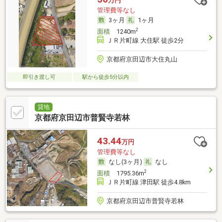
万円
管理費等なし
3ヶ月
1ヶ月
2
面積
1240m
ＪＲ片町線 大住駅 徒歩2分
京都府京田辺市大住丸山
即引き渡し可
駅から徒歩5分以内
貸地
京都府京田辺市普賢寺若林
43.44
万円
管理費等なし
なし(3ヶ月)
なし
2
面積
1795.36m
ＪＲ片町線 津田駅 徒歩4.8km
京都府京田辺市普賢寺若林