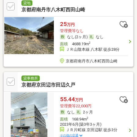
貸地
京都府南丹市八木町西田山崎
25
万円
管理費等なし
なし(2ヶ月)
なし
2
面積
4688.19m
ＪＲ山陰本線 八木駅 徒歩28分
京都府南丹市八木町西田山崎
貸事務所
京都府京田辺市田辺久戸
55.44
万円
管理費等22,000円
なし
2ヶ月
2
面積
168.94m
2023年6月(築3年3ヶ月)
ＪＲ片町線 京田辺駅 徒歩3分
その他の交通