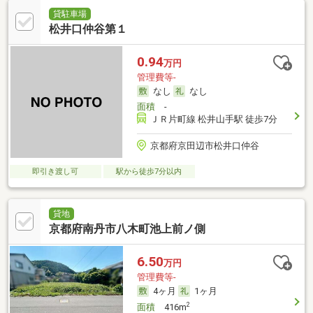
貸駐車場
松井口仲谷第１
0.94
万円
管理費等-
なし
なし
面積
-
ＪＲ片町線 松井山手駅 徒歩7分
京都府京田辺市松井口仲谷
即引き渡し可
駅から徒歩7分以内
貸地
京都府南丹市八木町池上前ノ側
6.50
万円
管理費等-
4ヶ月
1ヶ月
2
面積
416m