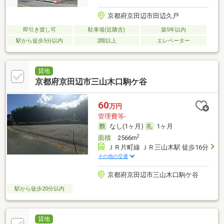
京都府京田辺市田辺久戸
即引き渡し可
駐車場(近隣含)
築5年以内
駅から徒歩5分以内
2階以上
エレベーター
貸地
京都府京田辺市三山木口駒ケ谷
60
万円
管理費等-
なし(1ヶ月)
1ヶ月
2
面積
2566m
ＪＲ片町線 ＪＲ三山木駅 徒歩16分
その他の交通
京都府京田辺市三山木口駒ケ谷
駅から徒歩20分以内
貸地