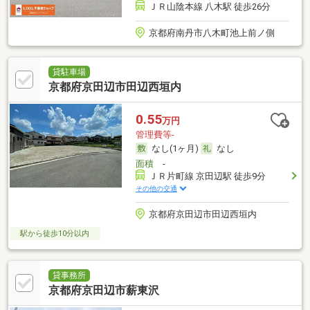
ＪＲ山陰本線 八木駅 徒歩26分
京都府南丹市八木町池上前ノ側
貸駐車場
京都府京田辺市田辺西垣内
0.55
万円
管理費等-
なし(1ヶ月)
なし
面積
-
ＪＲ片町線 京田辺駅 徒歩9分
その他の交通
京都府京田辺市田辺西垣内
駅から徒歩10分以内
貸事務所
京都府京田辺市薪東沢