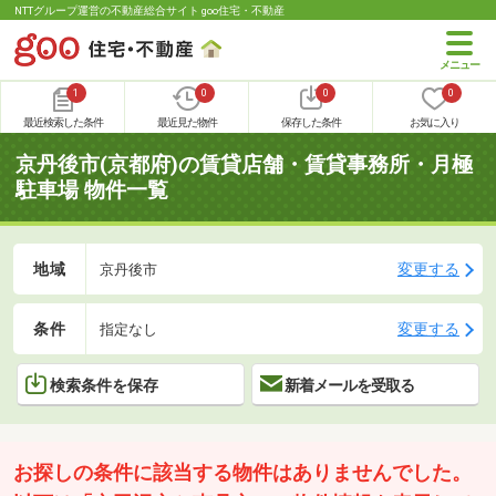
NTTグループ運営の不動産総合サイト goo住宅・不動産
1
0
0
0
最近検索した条件
最近見た物件
保存した条件
お気に入り
京丹後市(京都府)の賃貸店舗・賃貸事務所・月極
駐車場 物件一覧
地域
変更する
京丹後市
条件
変更する
指定なし
検索条件を保存
新着メールを受取る
お探しの条件に該当する物件はありませんでした。