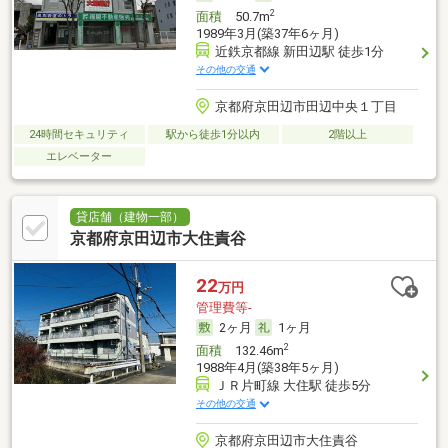
2
面積
50.7m
1989年3月(築37年6ヶ月)
近鉄京都線 新田辺駅 徒歩1分
その他の交通
京都府京田辺市田辺中央１丁目
24時間セキュリティ
駅から徒歩1分以内
2階以上
エレベーター
貸店舗（建物一部）
京都府京田辺市大住責谷
22
万円
管理費等-
2ヶ月
1ヶ月
2
面積
132.46m
1988年4月(築38年5ヶ月)
ＪＲ片町線 大住駅 徒歩5分
その他の交通
京都府京田辺市大住責谷