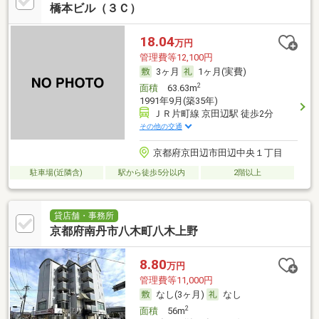
橋本ビル（３Ｃ）
18.04
万円
管理費等12,100円
3ヶ月
1ヶ月(実費)
2
面積
63.63m
1991年9月(築35年)
ＪＲ片町線 京田辺駅 徒歩2分
その他の交通
京都府京田辺市田辺中央１丁目
駐車場(近隣含)
駅から徒歩5分以内
2階以上
貸店舗・事務所
京都府南丹市八木町八木上野
8.80
万円
管理費等11,000円
なし(3ヶ月)
なし
2
面積
56m