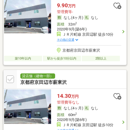
9.90
万円
管理費等-
なし(4ヶ月)
なし
2
面積
32m
2020年9月(築6年)
ＪＲ片町線 京田辺駅 徒歩10分
その他の交通
京都府京田辺市薪東沢
築10年以内
駅から徒歩10分以内
2階以上
貸店舗（建物一部）
京都府京田辺市薪東沢
14.30
万円
管理費等なし
なし(4ヶ月)
なし
2
面積
60m
2020年9月(築6年)
ＪＲ片町線 京田辺駅 徒歩10分