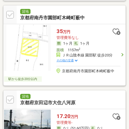
貸地
京都府南丹市園部町木崎町薮中
35
万円
管理費等なし
1ヶ月
1ヶ月
2
面積
1157m
ＪＲ山陰本線 園部駅 徒歩20分
その他の交通
京都府南丹市園部町木崎町薮中
駅から徒歩20分以内
貸地
京都府京田辺市大住八河原
17.20
万円
管理費等-
なし(51.60万円)
なし