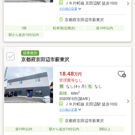
ＪＲ片町線 京田辺駅 徒歩10分
その他の交通
京都府京田辺市薪東沢
1階
駐車場(近隣含)
築10年以内
駅から徒歩10分以内
貸事務所
京都府京田辺市薪東沢
18.48
万円
管理費等なし
なし(4ヶ月)
なし
2
面積
60m
2020年9月(築6年)
ＪＲ片町線 京田辺駅 徒歩10分
その他の交通
京都府京田辺市薪東沢
築10年以内
駅から徒歩10分以内
2階以上