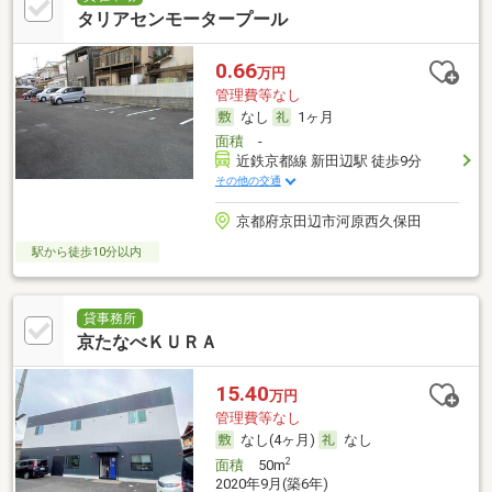
タリアセンモータープール
0.66
万円
管理費等なし
なし
1ヶ月
面積
-
近鉄京都線 新田辺駅 徒歩9分
その他の交通
京都府京田辺市河原西久保田
駅から徒歩10分以内
貸事務所
京たなべＫＵＲＡ
15.40
万円
管理費等なし
なし(4ヶ月)
なし
2
面積
50m
2020年9月(築6年)