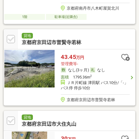
京都府南丹市八木町屋賀北川
1階
駐車場(近隣含)
貸地
京都府京田辺市普賢寺若林
43.45
万円
管理費等-
なし(3ヶ月)
なし
2
面積
1795.36m
ＪＲ片町線 津田駅 バス10分/「-」
バス停 停歩10分
京都府京田辺市普賢寺若林
貸地
京都府京田辺市大住丸山
30