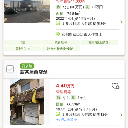
管理費等11,000円
なし(38万円)
19万円
2
面積
75.84m
2022年4月(築4年5ヶ月)
ＪＲ片町線 大住駅 徒歩3分
京都府京田辺市大住野上
1階
飲食店可
駐車場(近隣含)
築5年以内
駅から徒歩5分以内
貸店舗
薪茶屋前店舗
4.40
万円
管理費等-
なし
1ヶ月
2
面積
66.53m
1977年2月(築49年7ヶ月)
ＪＲ片町線 大住駅 徒歩12分
その他の交通