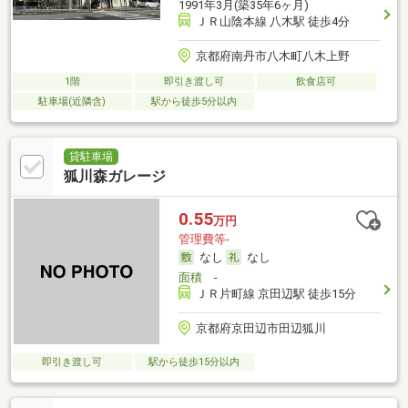
1991年3月(築35年6ヶ月)
ＪＲ山陰本線 八木駅 徒歩4分
京都府南丹市八木町八木上野
1階
即引き渡し可
飲食店可
駐車場(近隣含)
駅から徒歩5分以内
貸駐車場
狐川森ガレージ
0.55
万円
管理費等-
なし
なし
面積
-
ＪＲ片町線 京田辺駅 徒歩15分
京都府京田辺市田辺狐川
即引き渡し可
駅から徒歩15分以内