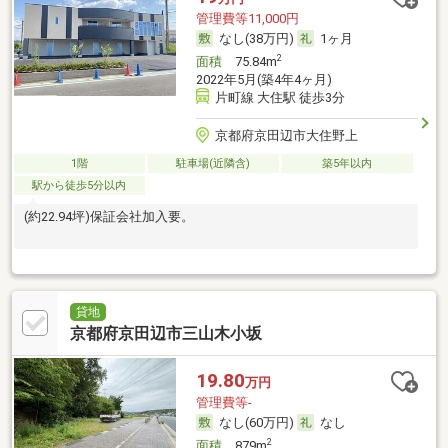
管理費等11,000円
なし(38万円)
1ヶ月
2
面積
75.84m
2022年5月(築4年4ヶ月)
片町線 大住駅 徒歩3分
京都府京田辺市大住野上
1階
駐車場(近隣含)
築5年以内
駅から徒歩5分以内
(約22.94坪)保証会社加入要。
貸地
京都府京田辺市三山木小坂
19.80
万円
管理費等-
なし(60万円)
なし
2
面積
879m