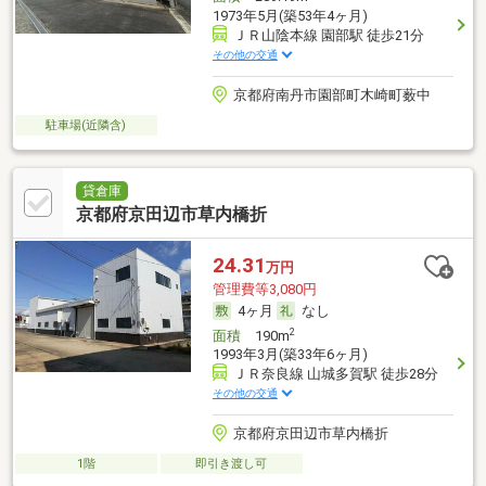
1973年5月(築53年4ヶ月)
ＪＲ山陰本線 園部駅 徒歩21分
その他の交通
京都府南丹市園部町木崎町薮中
駐車場(近隣含)
貸倉庫
京都府京田辺市草内橋折
24.31
万円
管理費等3,080円
4ヶ月
なし
2
面積
190m
1993年3月(築33年6ヶ月)
ＪＲ奈良線 山城多賀駅 徒歩28分
その他の交通
京都府京田辺市草内橋折
1階
即引き渡し可