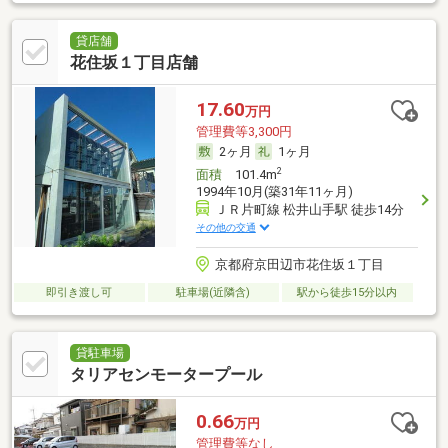
貸店舗
花住坂１丁目店舗
17.60
万円
管理費等3,300円
2ヶ月
1ヶ月
2
面積
101.4m
1994年10月(築31年11ヶ月)
ＪＲ片町線 松井山手駅 徒歩14分
その他の交通
京都府京田辺市花住坂１丁目
即引き渡し可
駐車場(近隣含)
駅から徒歩15分以内
貸駐車場
タリアセンモータープール
0.66
万円
管理費等なし