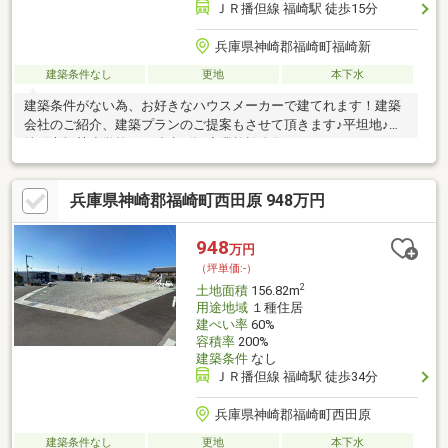
ＪＲ播但線 福崎駅 徒歩15分
兵庫県神崎郡福崎町福崎新
建築条件なし
更地
本下水
建築条件がない為、お好きなハウスメーカーで建てれます！建築
会社のご紹介、建築プランのご提案もさせて頂きます♪平坦地♪福
崎町立福﨑小学校まで徒歩5分♪商業施設多数♪
兵庫県神崎郡福崎町西田原 948万円
948
万円
（坪単価:-）
2
土地面積
156.82m
用途地域
１種住居
建ぺい率
60%
容積率
200%
建築条件
なし
ＪＲ播但線 福崎駅 徒歩34分
兵庫県神崎郡福崎町西田原
建築条件なし
更地
本下水