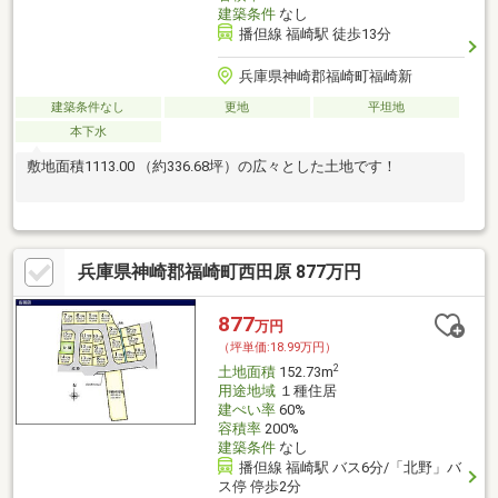
建築条件
なし
播但線 福崎駅 徒歩13分
兵庫県神崎郡福崎町福崎新
建築条件なし
更地
平坦地
本下水
敷地面積1113.00 （約336.68坪）の広々とした土地です！
兵庫県神崎郡福崎町西田原 877万円
877
万円
（坪単価:18.99万円）
2
土地面積
152.73m
用途地域
１種住居
建ぺい率
60%
容積率
200%
建築条件
なし
播但線 福崎駅 バス6分/「北野」バ
ス停 停歩2分