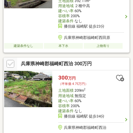
土地面積
392.11m
用途地域
２種中高
建ぺい率
60%
容積率
200%
建築条件
なし
播但線 福崎駅 徒歩23分
兵庫県神崎郡福崎町西田原
建築条件なし
本下水
上物有り
兵庫県神崎郡福崎町西治 300万円
300
万円
（坪単価:4.75万円）
2
土地面積
209m
用途地域
無指定
建ぺい率
60%
容積率
200%
建築条件
なし
播但線 福崎駅 徒歩34分
兵庫県神崎郡福崎町西治