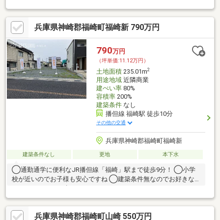
兵庫県神崎郡福崎町福崎新 790万円
790
万円
（坪単価:11.12万円）
2
土地面積
235.01m
用途地域
近隣商業
建ぺい率
80%
容積率
200%
建築条件
なし
播但線 福崎駅 徒歩10分
その他の交通
兵庫県神崎郡福崎町福崎新
建築条件なし
更地
本下水
◯通勤通学に便利なJR播但線「福崎」駅まで徒歩9分！ ◯小学
校が近いのでお子様も安心ですね ◯建築条件無なのでお好きな
ハウスメーカーで建てられます
兵庫県神崎郡福崎町山崎 550万円