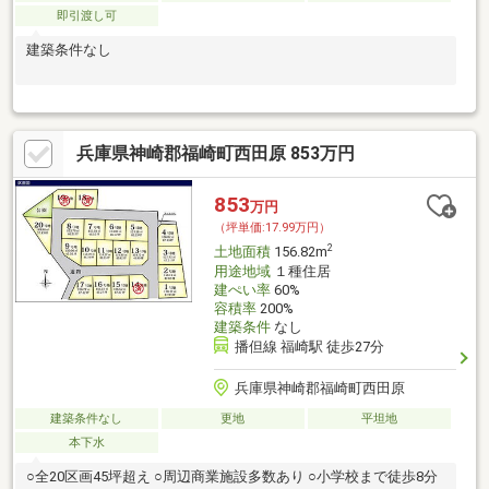
即引渡し可
建築条件なし
兵庫県神崎郡福崎町西田原 853万円
853
万円
（坪単価:17.99万円）
2
土地面積
156.82m
用途地域
１種住居
建ぺい率
60%
容積率
200%
建築条件
なし
播但線 福崎駅 徒歩27分
兵庫県神崎郡福崎町西田原
建築条件なし
更地
平坦地
本下水
○全20区画45坪超え ○周辺商業施設多数あり ○小学校まで徒歩8分