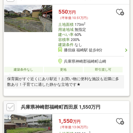
550
万円
（坪単価:10.51万円）
2
土地面積
173m
用途地域
無指定
建ぺい率
60%
容積率
200%
建築条件
なし
播但線 福崎駅 徒歩8分
兵庫県神崎郡福崎町山崎
建築条件なし
更地
即引渡し可
保育園がすぐ近くにあり駅近！お買い物に便利な施設も近隣に多
数あり！子育てに適した静かな立地です★
兵庫県神崎郡福崎町西田原 1,550万円
1,550
万円
（坪単価:13.06万円）
2