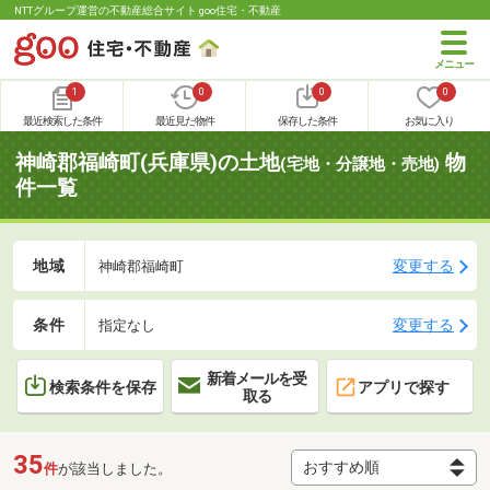
NTTグループ運営の不動産総合サイト goo住宅・不動産
1
0
0
0
最近検索した条件
最近見た物件
保存した条件
お気に入り
神崎郡福崎町(兵庫県)の土地
物
(宅地・分譲地・売地)
件一覧
地域
変更する
神崎郡福崎町
条件
変更する
指定なし
新着メールを受
検索条件を保存
アプリで探す
取る
35
件
が該当しました。