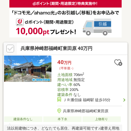
る。福崎町中心部の好立地物件。☆ ☆ ☆ ☆ ☆ ☆ ☆ ☆ ☆ ☆ ☆
☆ ☆ ☆
兵庫県神崎郡福崎町東田原 40万円
40
万円
（坪単価:-）
2
土地面積
706m
用途地域
無指定
建ぺい率
60%
容積率
200%
建築条件
なし
ＪＲ播但線 福崎駅 徒歩35分
兵庫県神崎郡福崎町東田原
建築条件なし
本下水
上物有り
法以前建物につき、どなたでも居住、再建築可能です♪建替え用地