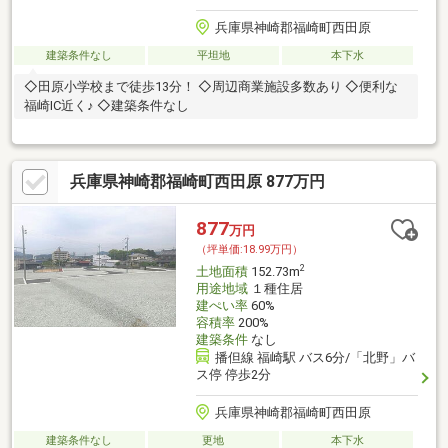
兵庫県神崎郡福崎町西田原
建築条件なし
平坦地
本下水
◇田原小学校まで徒歩13分！ ◇周辺商業施設多数あり ◇便利な
福崎IC近く♪ ◇建築条件なし
兵庫県神崎郡福崎町西田原 877万円
877
万円
（坪単価:18.99万円）
2
土地面積
152.73m
用途地域
１種住居
建ぺい率
60%
容積率
200%
建築条件
なし
播但線 福崎駅 バス6分/「北野」バ
ス停 停歩2分
兵庫県神崎郡福崎町西田原
建築条件なし
更地
本下水