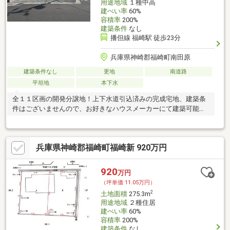
用途地域
１種中高
建ぺい率
60%
容積率
200%
建築条件
なし
播但線 福崎駅 徒歩23分
兵庫県神崎郡福崎町南田原
建築条件なし
更地
南道路
平坦地
本下水
全１１区画の開発分譲地！上下水道引込済みの完成宅地、建築条
件はございませんので、お好きなハウスメーカーにて建築可能で
す♪
兵庫県神崎郡福崎町福崎新 920万円
920
万円
（坪単価:11.05万円）
2
土地面積
275.3m
用途地域
２種住居
建ぺい率
60%
容積率
200%
建築条件
なし