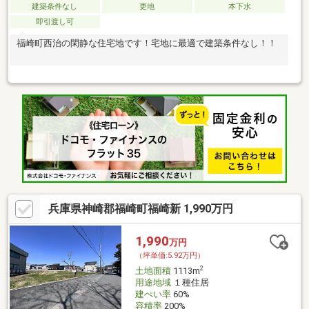
建築条件なし
更地
本下水
即引渡し可
福崎町西治の閑静な住宅地です！宅地に最適で建築条件なし！！
兵庫県神崎郡福崎町福崎新 1,990万円
1,990
万円
（坪単価:5.92万円）
2
土地面積
1113m
用途地域
１種住居
建ぺい率
60%
容積率
200%