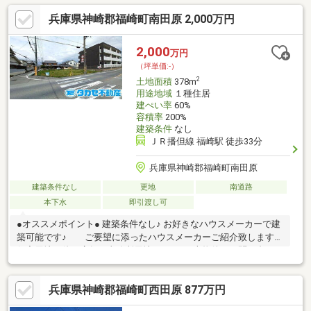
兵庫県神崎郡福崎町南田原 2,000万円
2,000
万円
（坪単価:-）
2
土地面積
378m
用途地域
１種住居
建ぺい率
60%
容積率
200%
建築条件
なし
ＪＲ播但線 福崎駅 徒歩33分
兵庫県神崎郡福崎町南田原
建築条件なし
更地
南道路
本下水
即引渡し可
●オススメポイント● 建築条件なし♪ お好きなハウスメーカーで建
築可能です♪ ご要望に添ったハウスメーカーご紹介致します♪
住宅用地の他、店舗・事務所用地としても♪本物件のお問い合わせ
はタカセ不動産(株) 加西店 TEL:0790-35-8028まで！お問い合
わせお待ちしております♪
兵庫県神崎郡福崎町西田原 877万円