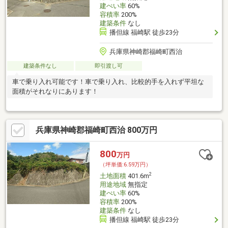
建ぺい率
60%
容積率
200%
建築条件
なし
播但線 福崎駅 徒歩23分
兵庫県神崎郡福崎町西治
建築条件なし
即引渡し可
車で乗り入れ可能です！車で乗り入れ、比較的手を入れず平坦な
面積がそれなりにあります！
兵庫県神崎郡福崎町西治 800万円
800
万円
（坪単価:6.59万円）
2
土地面積
401.6m
用途地域
無指定
建ぺい率
60%
容積率
200%
建築条件
なし
播但線 福崎駅 徒歩23分