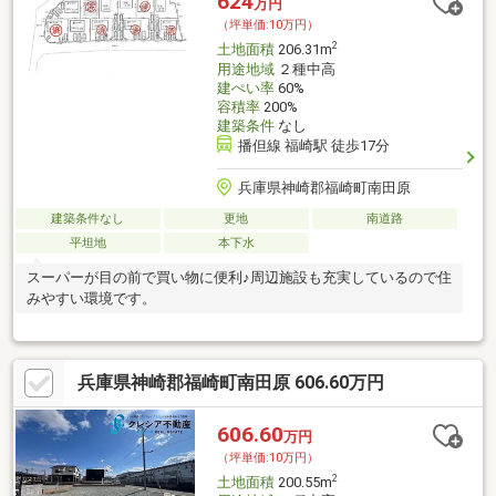
624
万円
（坪単価:10万円）
2
土地面積
206.31m
用途地域
２種中高
建ぺい率
60%
容積率
200%
建築条件
なし
播但線 福崎駅 徒歩17分
兵庫県神崎郡福崎町南田原
建築条件なし
更地
南道路
平坦地
本下水
スーパーが目の前で買い物に便利♪周辺施設も充実しているので住
みやすい環境です。
兵庫県神崎郡福崎町南田原 606.60万円
606.60
万円
（坪単価:10万円）
2
土地面積
200.55m