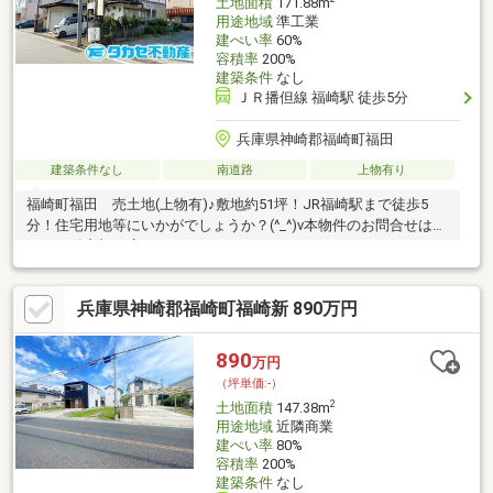
土地面積
171.88m
用途地域
準工業
建ぺい率
60%
容積率
200%
建築条件
なし
ＪＲ播但線 福崎駅 徒歩5分
兵庫県神崎郡福崎町福田
建築条件なし
南道路
上物有り
福崎町福田 売土地(上物有)♪敷地約51坪！JR福崎駅まで徒歩5
分！住宅用地等にいかがでしょうか？(^_^)v本物件のお問合せはタ
カセ不動産加西店まで♪0790-35-8028
兵庫県神崎郡福崎町福崎新 890万円
890
万円
（坪単価:-）
2
土地面積
147.38m
用途地域
近隣商業
建ぺい率
80%
容積率
200%
建築条件
なし