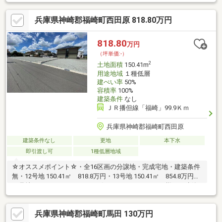
な場所です♪
兵庫県神崎郡福崎町西田原 818.80万円
818.80
万円
（坪単価:-）
2
土地面積
150.41m
用途地域
１種低層
建ぺい率
50%
容積率
100%
建築条件
なし
ＪＲ播但線「福崎」99.9Ｋｍ
兵庫県神崎郡福崎町西田原
建築条件なし
更地
本下水
即引渡し可
1種低層地域
☆オススメポイント☆・全16区画の分譲地・完成宅地・建築条件
無・12号地 150.41㎡ 818.8万円・13号地 150.41㎡ 854.8万円・
15号地 150.82㎡ 821万円 お好きなハウスメーカー様での建築
が可能です♪お問い合わせはタカセ不動産 加西店まで♪0790-35-
8028お気軽にお問合せください♪
兵庫県神崎郡福崎町馬田 130万円