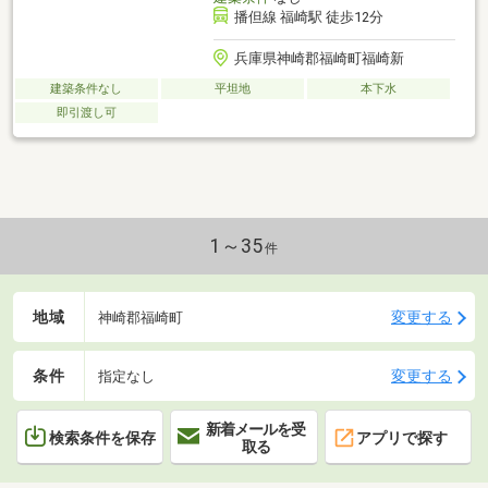
播但線 福崎駅 徒歩12分
兵庫県神崎郡福崎町福崎新
建築条件なし
平坦地
本下水
即引渡し可
1～35
件
地域
変更する
神崎郡福崎町
条件
変更する
指定なし
新着メールを受
検索条件を保存
アプリで探す
取る