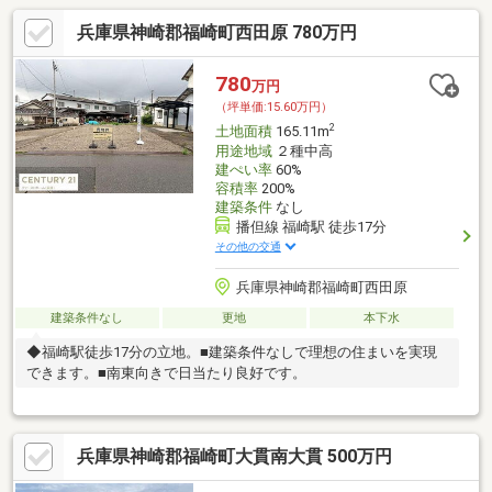
兵庫県神崎郡福崎町西田原 780万円
780
万円
（坪単価:15.60万円）
2
土地面積
165.11m
用途地域
２種中高
建ぺい率
60%
容積率
200%
建築条件
なし
播但線 福崎駅 徒歩17分
その他の交通
兵庫県神崎郡福崎町西田原
建築条件なし
更地
本下水
◆福崎駅徒歩17分の立地。■建築条件なしで理想の住まいを実現
できます。■南東向きで日当たり良好です。
兵庫県神崎郡福崎町大貫南大貫 500万円