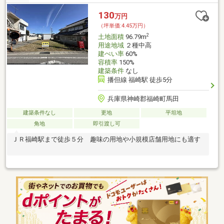
130
万円
（坪単価:4.45万円）
2
土地面積
96.79m
用途地域
２種中高
建ぺい率
60%
容積率
150%
建築条件
なし
播但線 福崎駅 徒歩5分
兵庫県神崎郡福崎町馬田
建築条件なし
更地
平坦地
角地
即引渡し可
ＪＲ福崎駅まで徒歩５分 趣味の用地や小規模店舗用地にも適す