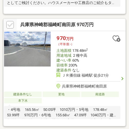
としてご検討ください。ハウスメーカーや工務店のご紹介もタカ
セにお任せください。
兵庫県神崎郡福崎町南田原 970万円
970
万円
（坪単価:-）
2
土地面積
178.48m
用途地域
２種中高
建ぺい率
60%
容積率
200%
建築条件
なし
ＪＲ播但線 福崎駅 徒歩21分
兵庫県神崎郡福崎町南田原
建築条件なし
更地
南道路
本下水
・4号地 165.56㎡ 50.05坪 1010万円・5号地 178.48㎡
53.99坪 970万円・6号地 155.68㎡ 47.09坪 1040万円・建築
条件無・整形地・平坦地・閑静な住宅地タカセ不動産 加西店ま
でお気軽にお問合せ下さい♪