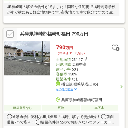
JR福崎町の駅チカ物件がでました！閑静な住宅街で福崎高等学校
がすぐ横にある好立地物件です♪市街地まで車で数分ですので生活
環境もGoodです♪福崎町で住宅用地をお探しの方、ぜひお問い合
わせください！
兵庫県神崎郡福崎町福田 790万円
790
万円
（坪単価:11.30万円）
2
土地面積
231.17m
用途地域
２種中高
建ぺい率
60%
容積率
150%
建築条件
なし
播但線 福崎駅 徒歩8分
その他の交通
兵庫県神崎郡福崎町福田
建築条件なし
更地
本下水
◯通勤通学に便利なJR播但線「福崎」駅まで徒歩8分！ ◯前面
道路7ｍで広々！ ◯建築条件無なのでお好きなハウスメーカーで
建てられます