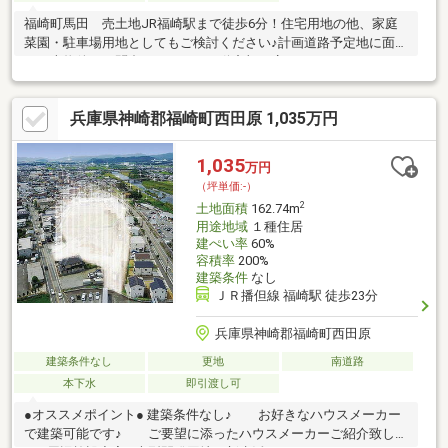
福崎町馬田 売土地JR福崎駅まで徒歩6分！住宅用地の他、家庭
菜園・駐車場用地としてもご検討ください♪計画道路予定地に面
す。本物件のお問合せはタカセ不動産加西店まで♪0790-35-8028
兵庫県神崎郡福崎町西田原 1,035万円
1,035
万円
（坪単価:-）
2
土地面積
162.74m
用途地域
１種住居
建ぺい率
60%
容積率
200%
建築条件
なし
ＪＲ播但線 福崎駅 徒歩23分
兵庫県神崎郡福崎町西田原
建築条件なし
更地
南道路
本下水
即引渡し可
●オススメポイント● 建築条件なし♪ お好きなハウスメーカー
で建築可能です♪ ご要望に添ったハウスメーカーご紹介致しま