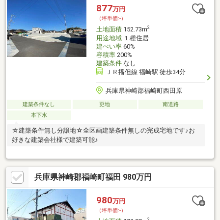
877
万円
（坪単価:-）
2
土地面積
152.73m
用途地域
１種住居
建ぺい率
60%
容積率
200%
建築条件
なし
ＪＲ播但線 福崎駅 徒歩34分
兵庫県神崎郡福崎町西田原
建築条件なし
更地
南道路
本下水
☆建築条件無し分譲地☆全区画建築条件無しの完成宅地です♪お
好きな建築会社様で建築可能♪
兵庫県神崎郡福崎町福田 980万円
980
万円
（坪単価:-）
2