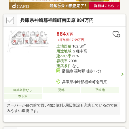
兵庫県神崎郡福崎町南田原 884万円
884
万円
（坪単価:17.99万円）
2
土地面積
162.5m
用途地域
２種中高
建ぺい率
60%
容積率
200%
建築条件
なし
播但線 福崎駅 徒歩17分
兵庫県神崎郡福崎町南田原
建築条件なし
更地
平坦地
本下水
スーパーが目の前で買い物に便利♪周辺施設も充実しているので住
みやすい環境です。