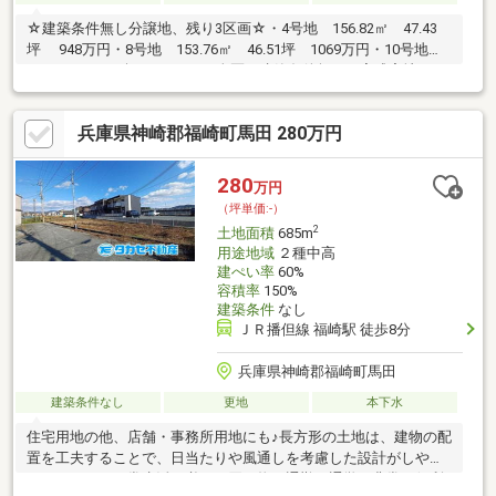
☆建築条件無し分譲地、残り3区画☆・4号地 156.82㎡ 47.43
坪 948万円・8号地 153.76㎡ 46.51坪 1069万円・10号地
154.39㎡ 46.7坪 1074万円全区画建築条件無しの完成宅地です
♪お好きな建築会社様で建築可能♪ハウスメーカー様の斡旋なども
可能ですので、お気軽にお問合せ下さい♪0790-35-8028タカセ不動
兵庫県神崎郡福崎町馬田 280万円
産 加西店まで♪
280
万円
（坪単価:-）
2
土地面積
685m
用途地域
２種中高
建ぺい率
60%
容積率
150%
建築条件
なし
ＪＲ播但線 福崎駅 徒歩8分
兵庫県神崎郡福崎町馬田
建築条件なし
更地
本下水
住宅用地の他、店舗・事務所用地にも♪長方形の土地は、建物の配
置を工夫することで、日当たりや風通しを考慮した設計がしやす
くなります。日常生活に必要な買い物や通勤・通学が非常に便利