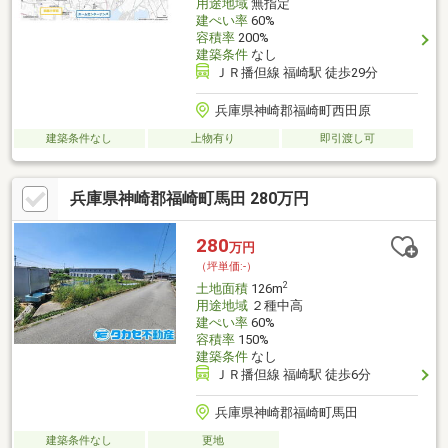
用途地域
無指定
建ぺい率
60%
容積率
200%
建築条件
なし
ＪＲ播但線 福崎駅 徒歩29分
兵庫県神崎郡福崎町西田原
建築条件なし
上物有り
即引渡し可
兵庫県神崎郡福崎町馬田 280万円
280
万円
（坪単価:-）
2
土地面積
126m
用途地域
２種中高
建ぺい率
60%
容積率
150%
建築条件
なし
ＪＲ播但線 福崎駅 徒歩6分
兵庫県神崎郡福崎町馬田
建築条件なし
更地