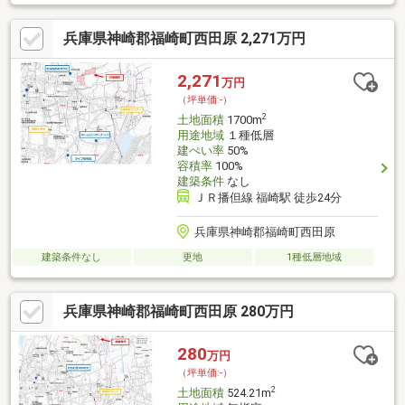
兵庫県神崎郡福崎町西田原 2,271万円
2,271
万円
（坪単価:-）
2
土地面積
1700m
用途地域
１種低層
建ぺい率
50%
容積率
100%
建築条件
なし
ＪＲ播但線 福崎駅 徒歩24分
兵庫県神崎郡福崎町西田原
建築条件なし
更地
1種低層地域
兵庫県神崎郡福崎町西田原 280万円
280
万円
（坪単価:-）
2
土地面積
524.21m