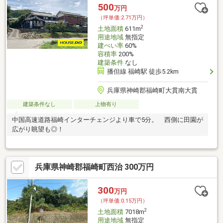
500
万円
（坪単価:2.71万円）
2
土地面積
611m
用途地域
無指定
建ぺい率
60%
容積率
200%
建築条件
なし
播但線 福崎駅 徒歩5.2km
兵庫県神崎郡福崎町大貫南大貫
建築条件なし
上物有り
中国高速道路福崎インターチェンジより車で5分。 西側に田園が
広がり眺望も◎！
兵庫県神崎郡福崎町西治 300万円
300
万円
（坪単価:0.15万円）
2
土地面積
7018m
用途地域
無指定