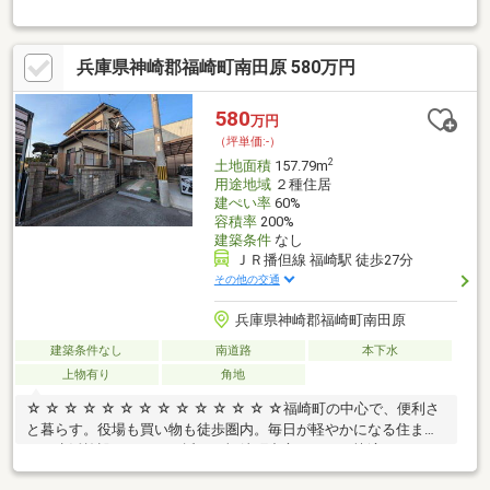
す♪ 周辺施設充実♪ 大型開発団地で新生活スタートいかがでしょう
か♪本物件のお問い合わせはタカセ不動産(株) 加西店
TEL:0790-35-8028まで！お問い合わせお待ちしております♪
兵庫県神崎郡福崎町南田原 580万円
580
万円
（坪単価:-）
2
土地面積
157.79m
用途地域
２種住居
建ぺい率
60%
容積率
200%
建築条件
なし
ＪＲ播但線 福崎駅 徒歩27分
その他の交通
兵庫県神崎郡福崎町南田原
建築条件なし
南道路
本下水
上物有り
角地
☆ ☆ ☆ ☆ ☆ ☆ ☆ ☆ ☆ ☆ ☆ ☆ ☆ ☆福崎町の中心で、便利さ
と暮らす。役場も買い物も徒歩圏内。毎日が軽やかになる住ま
い。生活施設がぎゅっと近い。福崎町中心エリアの快適ライフ。
歩いて完結”の暮らしを、福崎町の中心で。利便性が日常を変え