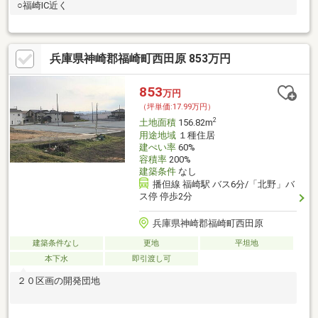
○福崎IC近く
兵庫県神崎郡福崎町西田原 853万円
853
万円
（坪単価:17.99万円）
2
土地面積
156.82m
用途地域
１種住居
建ぺい率
60%
容積率
200%
建築条件
なし
播但線 福崎駅 バス6分/「北野」バ
ス停 停歩2分
兵庫県神崎郡福崎町西田原
建築条件なし
更地
平坦地
本下水
即引渡し可
２０区画の開発団地