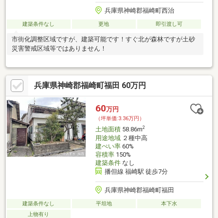
兵庫県神崎郡福崎町西治
建築条件なし
更地
即引渡し可
市街化調整区域ですが、建築可能です！すぐ北が森林ですが土砂
災害警戒区域等ではありません！
兵庫県神崎郡福崎町福田 60万円
60
万円
（坪単価:3.36万円）
2
土地面積
58.86m
用途地域
２種中高
建ぺい率
60%
容積率
150%
建築条件
なし
播但線 福崎駅 徒歩7分
兵庫県神崎郡福崎町福田
建築条件なし
平坦地
本下水
上物有り