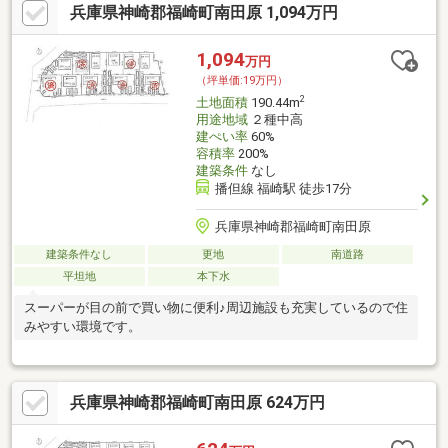
兵庫県神崎郡福崎町南田原 1,094万円
1,094
万円
（坪単価:19万円）
2
土地面積
190.44m
用途地域
２種中高
建ぺい率
60%
容積率
200%
建築条件
なし
播但線 福崎駅 徒歩17分
兵庫県神崎郡福崎町南田原
建築条件なし
更地
南道路
平坦地
本下水
スーパーが目の前で買い物に便利♪周辺施設も充実しているので住
みやすい環境です。
兵庫県神崎郡福崎町南田原 624万円