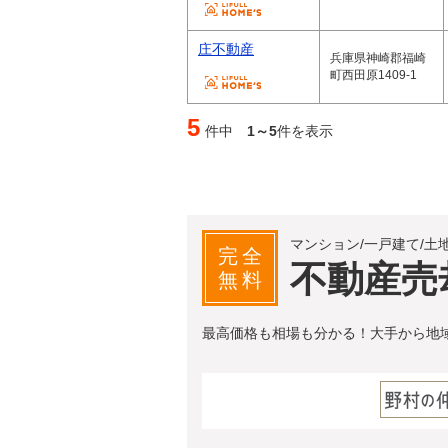
庄不動産
兵庫県神崎郡福崎
町西田原1409-1
5
件中
1～5
件を表示
マンション/一戸建て/土
完全
不動産売
無料
最高価格も相場も分かる！大手から地