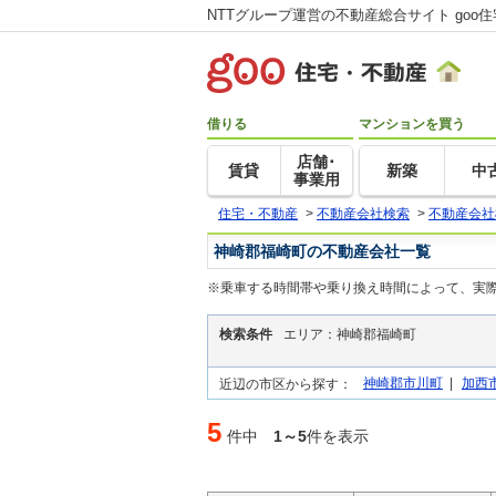
NTTグループ運営の不動産総合サイト goo
借りる
マンションを買う
店舗･
賃貸
新築
中
事業用
住宅・不動産
>
不動産会社検索
>
不動産会社
神崎郡福崎町の不動産会社一覧
※乗車する時間帯や乗り換え時間によって、実
検索条件
エリア：神崎郡福崎町
神崎郡市川町
|
加西
近辺の市区から探す：
5
件中
1～5
件を表示