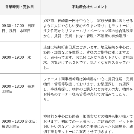
営業時間・定休日
不動産会社のコメント
姫路市、神崎郡一円を中心とし「家族が健康に暮らせる
09:30～17:00 日曜
ように人にやさしい安心の住まい造り」をモットーに、
日、祝日、水曜日
注文住宅からリフォームリノベーション等の総合建設業
から。賃貸・売買・仲介・管理・不動産の有効活用・…
店舗は福崎町南田原にございます。地元福崎を中心に、
姫路・加西など多数揃え、皆様のご期待に添えますよ
09:00～19:00 水
う、頑張ってます。お気軽にお立ち寄り下さい。資料請
求、内覧だけでもＯＫです。気さくな女性スタッフが
お…
ファースト商事福崎店は神崎郡を中心に賃貸住居・売買
物件・管理等取扱っております。お部屋探し、お店探
09:00～18:00 毎週
し、事務所探し、物件のご購入などお考えの方、物件を
水曜日
お持ちのオーナー様も管理や売却でお悩みでしたら、
サ…
神崎郡を中心に姫路市・加西市などの物件も取り揃えて
09:00～18:00 定休日:
おります。初めての一人暮らし、ご結婚の方・ペットを
毎週水曜日
飼いたい方など、お客様のご要望に合ったお部屋を、親
切丁寧をモットーにご案内させて頂きます。