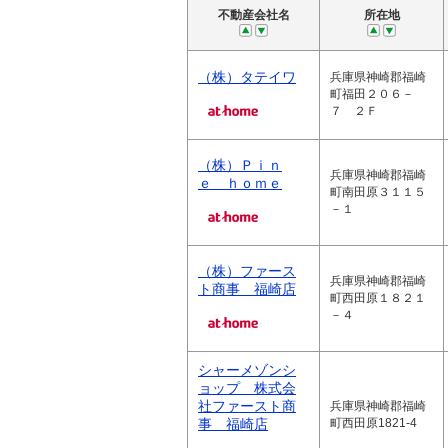
不動産会社名
所在地
（株）タテイワ
兵庫県神崎郡福崎
町福田２０６－
７ ２Ｆ
（株）Ｐｉｎ
兵庫県神崎郡福崎
ｅ ｈｏｍｅ
町南田原３１１５
－１
（株）ファース
兵庫県神崎郡福崎
ト商事 福崎店
町西田原１８２１
－４
シャーメゾンシ
ョップ 株式会
社ファースト商
兵庫県神崎郡福崎
事 福崎店
町西田原1821-4