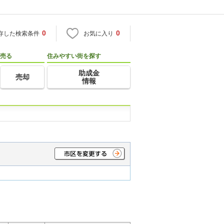
0
0
存した検索条件
お気に入り
売る
住みやすい街を探す
助成金
売却
情報