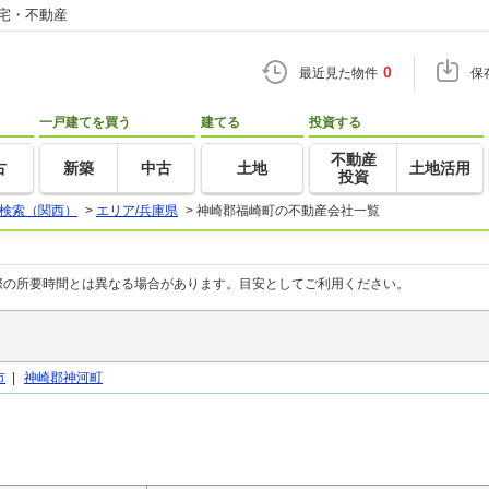
住宅・不動産
0
最近見た物件
保
一戸建てを買う
建てる
投資する
不動産
古
新築
中古
土地
土地活用
投資
検索（関西）
>
エリア/兵庫県
>
神崎郡福崎町の不動産会社一覧
際の所要時間とは異なる場合があります。目安としてご利用ください。
市
|
神崎郡神河町