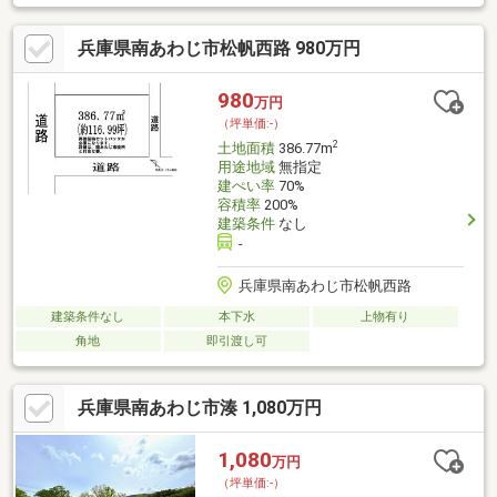
境。周辺にはスーパー（徒歩14分）や郵便局、図書館、銀行が徒
歩6分圏内に揃い、生活利便性も確保されています。豊かな自然と
兵庫県南あわじ市松帆西路 980万円
穏やかな街並みが魅力のエリアで、定住はもちろん別荘やセカン
ドハウス用地にもおすすめ。即引渡しが可能なため、スムーズに
ご計画を進めていただけます。お気軽にお問い合わせください。
980
万円
（坪単価:-）
2
土地面積
386.77m
用途地域
無指定
建ぺい率
70%
容積率
200%
建築条件
なし
-
兵庫県南あわじ市松帆西路
建築条件なし
本下水
上物有り
角地
即引渡し可
兵庫県南あわじ市湊 1,080万円
1,080
万円
（坪単価:-）