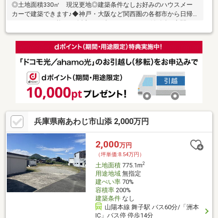
◎土地面積330㎡ 現況更地◎建築条件なしお好みのハウスメー
カーで建築できます♪◆神戸・大阪など関西圏の各都市から日帰
りアクセスが可能な、身近なリゾートアイランド淡路島♪◆関西
屈指の眺望と瀟酒な街並みで人気の大型リゾートタウンです♪◆
最近ではリモートワークや、ワーケーション、サテライトオフィ
スの舞台としても注目を浴びています！
兵庫県南あわじ市山添 2,000万円
2,000
万円
（坪単価:8.54万円）
2
土地面積
775.1m
用途地域
無指定
建ぺい率
70%
容積率
200%
建築条件
なし
山陽本線 舞子駅 バス60分/「洲本
IC」バス停 停歩14分