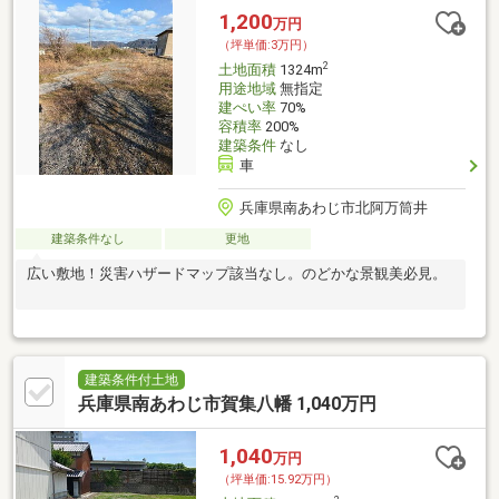
1,200
万円
（坪単価:3万円）
2
土地面積
1324m
用途地域
無指定
建ぺい率
70%
容積率
200%
建築条件
なし
車
兵庫県南あわじ市北阿万筒井
建築条件なし
更地
広い敷地！災害ハザードマップ該当なし。のどかな景観美必見。
建築条件付土地
兵庫県南あわじ市賀集八幡 1,040万円
1,040
万円
（坪単価:15.92万円）