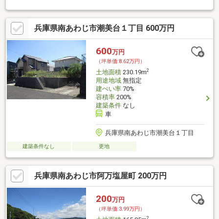
兵庫県南あわじ市潮美台１丁目 600万円
600
万円
（坪単価:8.62万円）
2
土地面積
230.19m
用途地域
無指定
建ぺい率
70%
容積率
200%
建築条件
なし
車
兵庫県南あわじ市潮美台１丁目
建築条件なし
更地
兵庫県南あわじ市阿万塩屋町 200万円
200
万円
（坪単価:3.99万円）
2