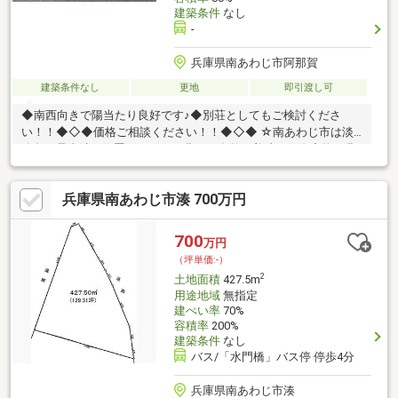
建築条件
なし
-
兵庫県南あわじ市阿那賀
建築条件なし
更地
即引渡し可
◆南西向きで陽当たり良好です♪◆別荘としてもご検討くださ
い！！◆◇◆価格ご相談ください！！◆◇◆ ☆南あわじ市は淡
路島の最南端に位置しており、豊かな自然、美味しい海産物や農
産物に恵まれた魅力のある町です！！☆
兵庫県南あわじ市湊 700万円
700
万円
（坪単価:-）
2
土地面積
427.5m
用途地域
無指定
建ぺい率
70%
容積率
200%
建築条件
なし
バス/「水門橋」バス停 停歩4分
兵庫県南あわじ市湊