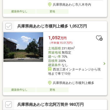
兵庫県南あわじ市八木寺内
建築条件なし
更地
兵庫県南あわじ市榎列上幡多 1,052万円
1,052
万円
（坪単価:15.01万円）
2
土地面積
231.82m
用途地域
無指定
建ぺい率
70%
容積率
200%
建築条件
なし
西淡三原インターチェンジから現
地まで車で13分
兵庫県南あわじ市榎列上幡多
建築条件なし
更地
兵庫県南あわじ市北阿万筒井 980万円