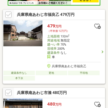
兵庫県南あわじ市福良乙 479万円
479
万円
（坪単価:12万円）
2
土地面積
132m
用途地域
無指定
建ぺい率
70%
容積率
200%
建築条件
なし
車
兵庫県南あわじ市福良乙
建築条件なし
更地
平坦地
本下水
兵庫県南あわじ市湊 480万円
480
万円