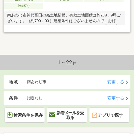
上物有り
南あわじ市神代富田の売土地情報。有効土地面積は約238．9坪ご
ざいます。（約790．00 ）建築条件はございませんので、お好き
なハウスメーカーや工務店で建築することが可能です。物件の詳
細等お気軽にお申
1～22
件
地域
変更する
南あわじ市
条件
変更する
指定なし
新着メールを受
検索条件を保存
アプリで探す
取る