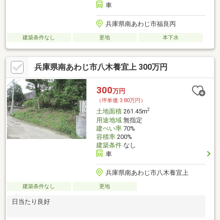
車
兵庫県南あわじ市福良丙
建築条件なし
更地
本下水
兵庫県南あわじ市八木養宜上 300万円
300
万円
（坪単価:3.80万円）
2
土地面積
261.45m
用途地域
無指定
建ぺい率
70%
容積率
200%
建築条件
なし
車
兵庫県南あわじ市八木養宜上
建築条件なし
更地
日当たり良好