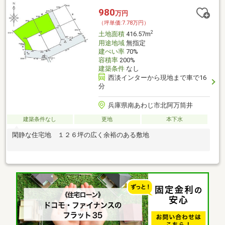
980
万円
（坪単価:7.78万円）
2
土地面積
416.57m
用途地域
無指定
建ぺい率
70%
容積率
200%
建築条件
なし
西淡インターから現地まで車で16
分
兵庫県南あわじ市北阿万筒井
建築条件なし
更地
本下水
閑静な住宅地 １２６坪の広く余裕のある敷地