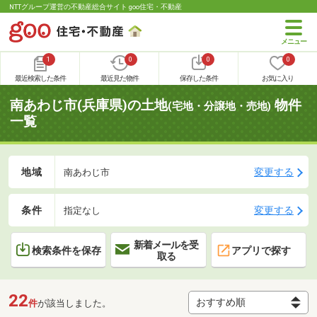
NTTグループ運営の不動産総合サイト goo住宅・不動産
1
0
0
0
最近検索した条件
最近見た物件
保存した条件
お気に入り
南あわじ市(兵庫県)の土地
物件
(宅地・分譲地・売地)
一覧
地域
変更する
南あわじ市
条件
変更する
指定なし
新着メールを受
検索条件を保存
アプリで探す
取る
22
件
が該当しました。