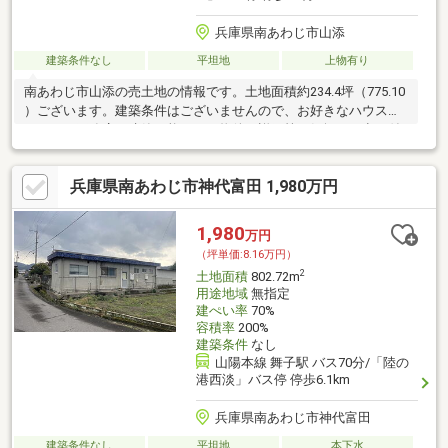
兵庫県南あわじ市山添
建築条件なし
平坦地
上物有り
南あわじ市山添の売土地の情報です。土地面積約234.4坪（775.10
）ございます。建築条件はございませんので、お好きなハウスメ
ーカーや工務店で建築可能です。物件の詳細等お気軽にお申し付
けください。
兵庫県南あわじ市神代富田 1,980万円
1,980
万円
（坪単価:8.16万円）
2
土地面積
802.72m
用途地域
無指定
建ぺい率
70%
容積率
200%
建築条件
なし
山陽本線 舞子駅 バス70分/「陸の
港西淡」バス停 停歩6.1km
兵庫県南あわじ市神代富田
建築条件なし
平坦地
本下水