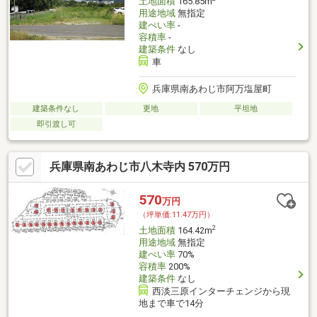
土地面積
165.85m
用途地域
無指定
建ぺい率
-
容積率
-
建築条件
なし
車
兵庫県南あわじ市阿万塩屋町
建築条件なし
更地
平坦地
即引渡し可
兵庫県南あわじ市八木寺内 570万円
570
万円
（坪単価:11.47万円）
2
土地面積
164.42m
用途地域
無指定
建ぺい率
70%
容積率
200%
建築条件
なし
西淡三原インターチェンジから現
地まで車で14分