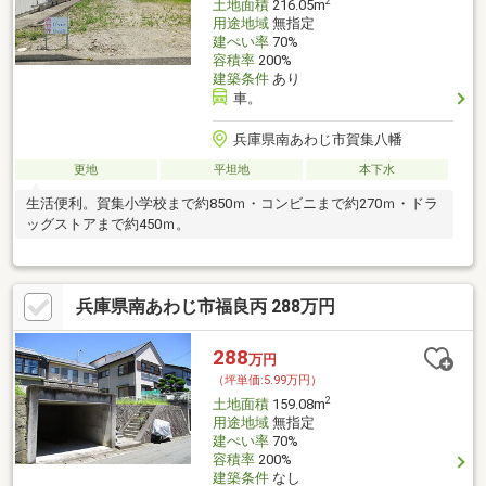
2
土地面積
216.05m
用途地域
無指定
建ぺい率
70%
容積率
200%
建築条件
あり
車。
兵庫県南あわじ市賀集八幡
更地
平坦地
本下水
生活便利。賀集小学校まで約850ｍ・コンビニまで約270ｍ・ドラ
ッグストアまで約450ｍ。
兵庫県南あわじ市福良丙 288万円
288
万円
（坪単価:5.99万円）
2
土地面積
159.08m
用途地域
無指定
建ぺい率
70%
容積率
200%
建築条件
なし