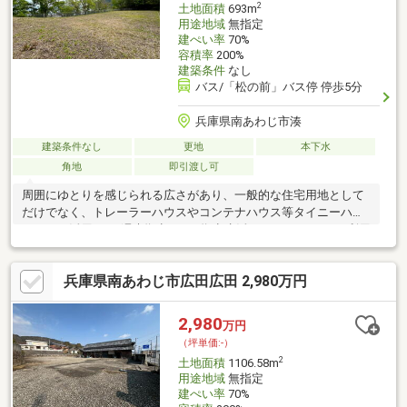
2
土地面積
693m
用途地域
無指定
建ぺい率
70%
容積率
200%
建築条件
なし
バス/「松の前」バス停 停歩5分
兵庫県南あわじ市湊
建築条件なし
更地
本下水
角地
即引渡し可
周囲にゆとりを感じられる広さがあり、一般的な住宅用地として
だけでなく、トレーラーハウスやコンテナハウス等タイニーハウ
スなどを活用した“週末拠点”や“二拠点生活のベース”としての利用
がイメージしやすい立地です。淡路島での週末滞在、リモートワ
ーク時の気分転換、アウトドアや家庭菜園を組み合わせた暮らし
兵庫県南あわじ市広田広田 2,980万円
など、都市部の生活に“もうひとつの居場所”を加えたい方におす
すめです。
2,980
万円
（坪単価:-）
2
土地面積
1106.58m
用途地域
無指定
建ぺい率
70%