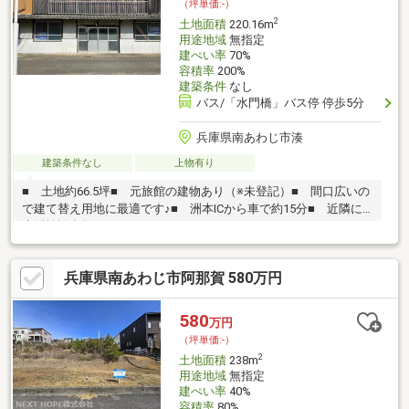
（坪単価:-）
2
土地面積
220.16m
用途地域
無指定
建ぺい率
70%
容積率
200%
建築条件
なし
バス/「水門橋」バス停 停歩5分
兵庫県南あわじ市湊
建築条件なし
上物有り
■ 土地約66.5坪■ 元旅館の建物あり（※未登記）■ 間口広いの
で建て替え用地に最適です♪■ 洲本ICから車で約15分■ 近隣に
生活施設多数ございます☆
兵庫県南あわじ市阿那賀 580万円
580
万円
（坪単価:-）
2
土地面積
238m
用途地域
無指定
建ぺい率
40%
容積率
80%