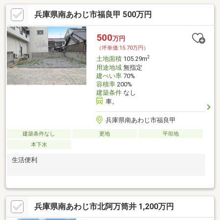
兵庫県南あわじ市福良甲 500万円
500
万円
（坪単価:15.70万円）
2
土地面積
105.29m
用途地域
無指定
建ぺい率
70%
容積率
200%
建築条件
なし
車。
兵庫県南あわじ市福良甲
建築条件なし
更地
平坦地
本下水
生活便利
兵庫県南あわじ市北阿万筒井 1,200万円