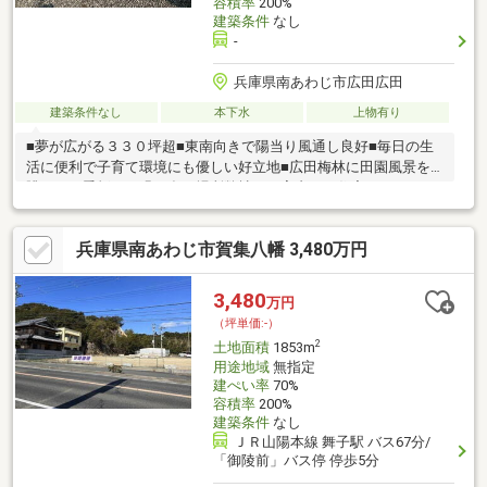
容積率
200%
建築条件
なし
-
兵庫県南あわじ市広田広田
建築条件なし
本下水
上物有り
■夢が広がる３３０坪超■東南向きで陽当り風通し良好■毎日の生
活に便利で子育て環境にも優しい好立地■広田梅林に田園風景を
眺める四季折々の緑の多い場所弊社がご案内から住宅ローンのご
相談、ご契約からお引き渡しまでしっかりとトータルサポート致
します。ご不明点やご不安なことがございましたら、何でもお気
兵庫県南あわじ市賀集八幡 3,480万円
軽にお問合せくださいませ。
3,480
万円
（坪単価:-）
2
土地面積
1853m
用途地域
無指定
建ぺい率
70%
容積率
200%
建築条件
なし
ＪＲ山陽本線 舞子駅 バス67分/
「御陵前」バス停 停歩5分