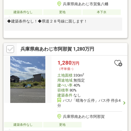
兵庫県南あわじ市賀集八幡
建築条件なし
更地
本下水
◆建築条件なし！◆県道２８号線に面します！
兵庫県南あわじ市阿那賀 1,280万円
1,280
万円
（坪単価:-）
2
土地面積
330m
用途地域
無指定
建ぺい率
40%
容積率
80%
建築条件
なし
バス/「晴海ケ丘停」バス停 停歩4
分
兵庫県南あわじ市阿那賀
建築条件なし
更地