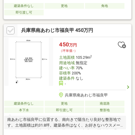
建築条件なし
更地
角地
即引渡し可
兵庫県南あわじ市福良甲 450万円
450
万円
（坪単価:-）
2
土地面積
105.29m
用途地域
無指定
建ぺい率
70%
容積率
200%
建築条件
なし
-
兵庫県南あわじ市福良甲
建築条件なし
更地
南道路
本下水
即引渡し可
整形地
南あわじ市福良甲に位置する、南向きで陽当たり良好な整形地で
す。土地面積は約31.8坪。建築条件はなく、お好きなハウスメー
カー・工務店で自由に建築が可能です。日中明るく開放的な環