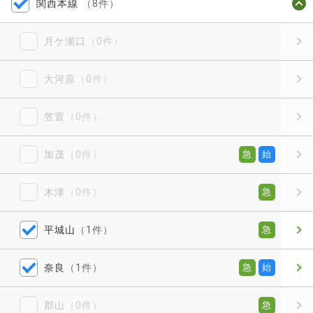
関西本線
（8件）
月ケ瀬口
（0件）
大河原
（0件）
笠置
（0件）
加茂
（0件）
急
始
木津
（0件）
急
平城山
（1件）
急
奈良
（1件）
急
始
郡山
（0件）
急