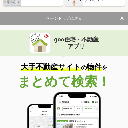
ページトップに戻る
goo住宅・不動産
アプリ
大手不動産サイト
物件
の
を
まとめて検索！