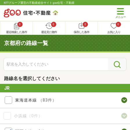
NTTグループ運営の不動産総合サイト goo住宅・不動産
0
0
0
0
最近検索した条件
最近見た物件
保存した条件
お気に入り
京都府の路線一覧
路線名を選択してください
JR
東海道本線
（83件）
小浜線
（0件）