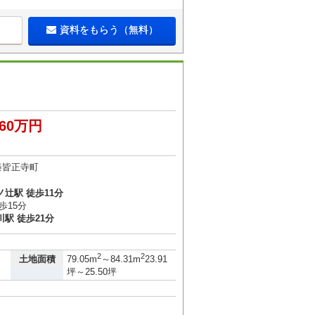
資料をもらう（無料）
060万円
秦皆正寺町
辻駅 徒歩11分
歩15分
駅 徒歩21分
2
2
土地面積
79.05m
～84.31m
23.91
坪～25.50坪