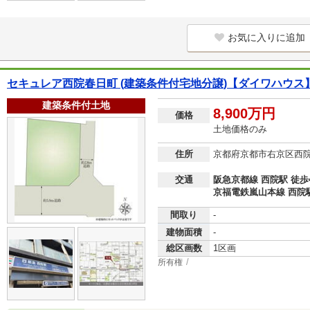
お気に入りに追加
セキュレア西院春日町 (建築条件付宅地分譲)【ダイワハウス
建築条件付土地
8,900万円
価格
土地価格のみ
住所
京都府京都市右京区西
交通
阪急京都線 西院駅 徒歩
京福電鉄嵐山本線 西院駅
間取り
-
建物面積
-
総区画数
1区画
所有権