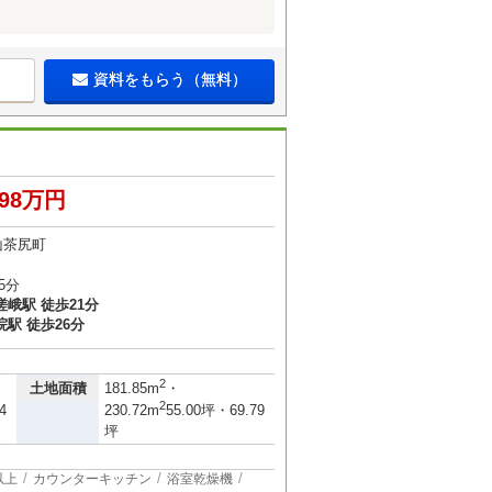
資料をもらう（無料）
398万円
山茶尻町
5分
峨駅 徒歩21分
駅 徒歩26分
2
土地面積
181.85m
・
2
4
230.72m
55.00坪・69.79
坪
以上
カウンターキッチン
浴室乾燥機