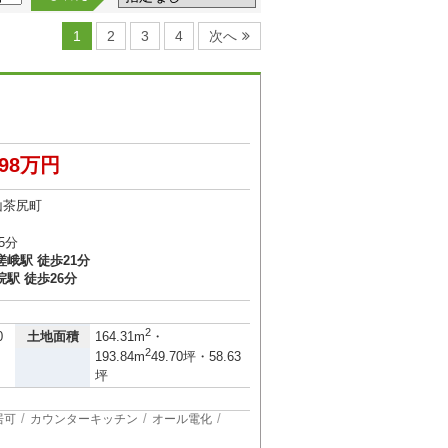
1
2
3
4
次へ
998万円
山茶尻町
5分
峨駅 徒歩21分
駅 徒歩26分
2
土地面積
0
164.31m
・
2
193.84m
49.70坪・58.63
坪
居可
カウンターキッチン
オール電化