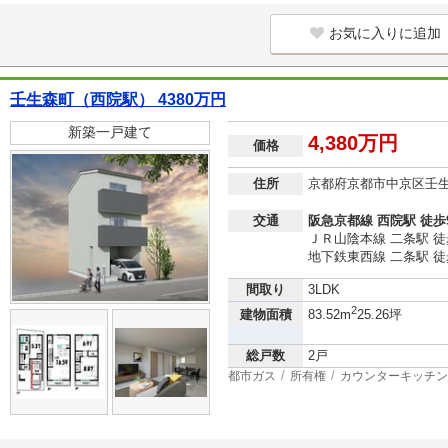
お気に入りに追加
壬生森町（西院駅） 4380万円
新築一戸建て
4,380万円
価格
住所
京都府京都市中京区壬
交通
阪急京都線 西院駅 徒歩
ＪＲ山陰本線 二条駅 徒
地下鉄東西線 二条駅 徒
間取り
3LDK
2
建物面積
83.52m
25.26坪
総戸数
2戸
都市ガス
所有権
カウンターキッチン