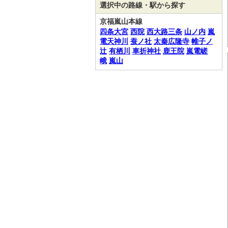
選択中の路線・駅から探す
京福嵐山本線
四条大宮
西院
西大路三条
山ノ内
嵐
電天神川
蚕ノ社
太秦広隆寺
帷子ノ
辻
有栖川
車折神社
鹿王院
嵐電嵯
峨
嵐山