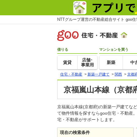
NTTグループ運営の不動産総合サイト goo
借りる
マンションを買う
店舗･
賃貸
新築
中
事業用
住宅・不動産
>
新築一戸建て
>
関西
>
京都
京福嵐山本線（京都
京福嵐山本線(京都府)の新築一戸建て
て物件情報を探すならgoo住宅・不動産
宅・不動産がサポートします。
現在の検索条件