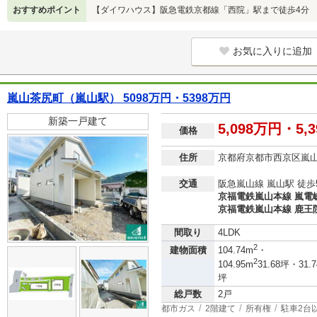
おすすめポイント
【ダイワハウス】阪急電鉄京都線「西院」駅まで徒歩4分
お気に入りに追加
嵐山茶尻町（嵐山駅） 5098万円・5398万円
新築一戸建て
5,098万円・5,
価格
住所
京都府京都市西京区嵐
交通
阪急嵐山線 嵐山駅 徒歩
京福電鉄嵐山本線 嵐電嵯
京福電鉄嵐山本線 鹿王院
間取り
4LDK
2
建物面積
104.74m
・
2
104.95m
31.68坪・31.7
坪
総戸数
2戸
都市ガス
2階建て
所有権
駐車2台