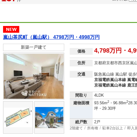
嵐山茶尻町（嵐山駅） 4798万円・4998万円
新築一戸建て
4,798万円・4,
価格
住所
京都府京都市西京区嵐
交通
阪急嵐山線 嵐山駅 徒歩
京福電鉄嵐山本線 嵐電嵯
京福電鉄嵐山本線 鹿王院
間取り
4LDK
2
2
建物面積
93.56m
・96.88m
28.3
坪・29.30坪
総戸数
2戸
2階建て
所有権
駐車2台以上
即入