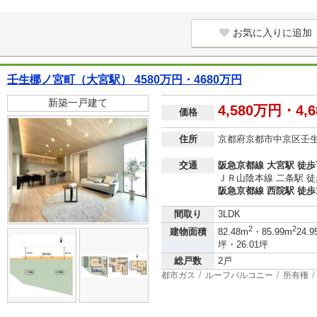
お気に入りに追加
壬生梛ノ宮町（大宮駅） 4580万円・4680万円
新築一戸建て
4,580万円・4,
価格
住所
京都府京都市中京区壬
交通
阪急京都線 大宮駅 徒歩
ＪＲ山陰本線 二条駅 徒
阪急京都線 西院駅 徒歩
間取り
3LDK
2
2
建物面積
82.48m
・85.99m
24.9
坪・26.01坪
総戸数
2戸
都市ガス
ルーフバルコニー
所有権