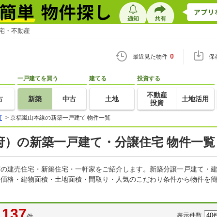
住宅・不動産
0
最近見た物件
保
一戸建てを買う
建てる
投資する
不動産
古
新築
中古
土地
土地活用
投資
府
>
京福嵐山本線の新築一戸建て 物件一覧
府）の新築一戸建て・分譲住宅 物件一覧
などの建売住宅・新築住宅・一軒家をご紹介します。新築分譲一戸建て・
。価格・建物面積・土地面積・間取り・人気のこだわり条件から物件を簡
137
表示件数
件