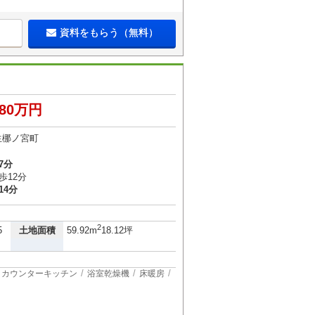
資料をもらう（無料）
680万円
生梛ノ宮町
7分
歩12分
14分
2
土地面積
5
59.92m
18.12坪
カウンターキッチン
浴室乾燥機
床暖房