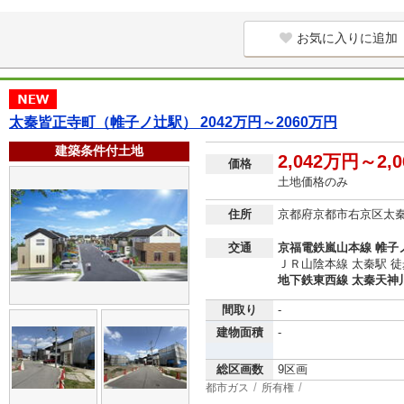
お気に入りに追加
太秦皆正寺町（帷子ノ辻駅） 2042万円～2060万円
建築条件付土地
2,042万円～2,
価格
土地価格のみ
住所
京都府京都市右京区太
交通
京福電鉄嵐山本線 帷子ノ
ＪＲ山陰本線 太秦駅 徒
地下鉄東西線 太秦天神川
間取り
-
建物面積
-
総区画数
9区画
都市ガス
所有権