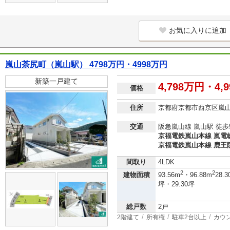
お気に入りに追加
嵐山茶尻町（嵐山駅） 4798万円・4998万円
新築一戸建て
4,798万円・4,
価格
住所
京都府京都市西京区嵐
交通
阪急嵐山線 嵐山駅 徒歩
京福電鉄嵐山本線 嵐電嵯
京福電鉄嵐山本線 鹿王院
間取り
4LDK
2
2
建物面積
93.56m
・96.88m
28.3
坪・29.30坪
総戸数
2戸
2階建て
所有権
駐車2台以上
カウ