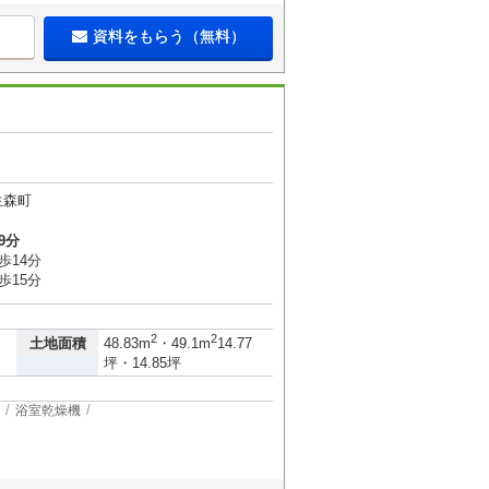
資料をもらう（無料）
生森町
9分
歩14分
歩15分
2
2
土地面積
48.83m
・49.1m
14.77
坪・14.85坪
浴室乾燥機