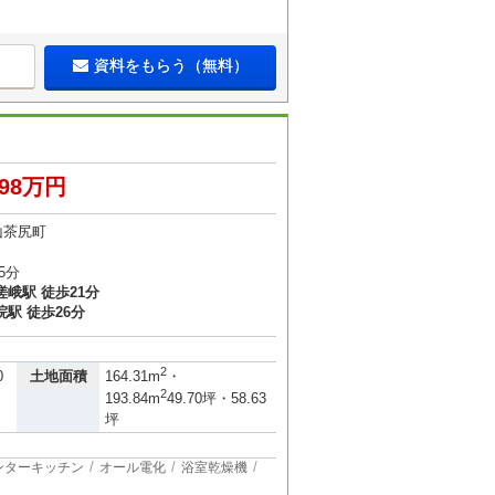
資料をもらう（無料）
998万円
山茶尻町
5分
峨駅 徒歩21分
駅 徒歩26分
2
土地面積
0
164.31m
・
2
193.84m
49.70坪・58.63
坪
ンターキッチン
オール電化
浴室乾燥機