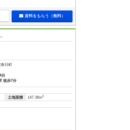
資料をもらう（無料）
】
院春日町
4分
 徒歩7分
2
土地面積
147.38m