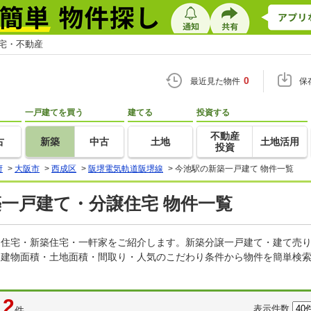
住宅・不動産
0
最近見た物件
保
一戸建てを買う
建てる
投資する
不動産
古
新築
中古
土地
土地活用
投資
府
>
大阪市
>
西成区
>
阪堺電気軌道阪堺線
>
今池駅の新築一戸建て 物件一覧
築一戸建て・分譲住宅 物件一覧
建売住宅・新築住宅・一軒家をご紹介します。新築分譲一戸建て・建て売
・建物面積・土地面積・間取り・人気のこだわり条件から物件を簡単検索
2
表示件数
件