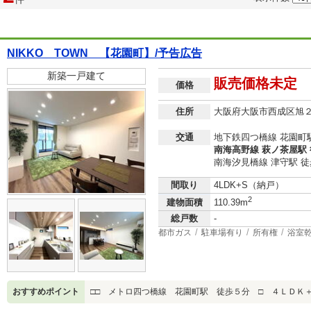
NIKKO TOWN 【花園町】/予告広告
新築一戸建て
販売価格未定
価格
住所
大阪府大阪市西成区旭
交通
地下鉄四つ橋線 花園町駅
南海高野線 萩ノ茶屋駅 
南海汐見橋線 津守駅 徒
間取り
4LDK+S（納戸）
2
建物面積
110.39m
総戸数
-
都市ガス
駐車場有り
所有権
浴室
おすすめポイント
□□ メトロ四つ橋線 花園町駅 徒歩５分 □ ４ＬＤＫ＋