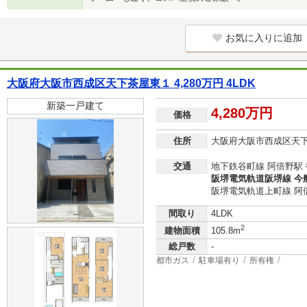
お気に入りに追加
大阪府大阪市西成区天下茶屋東１ 4,280万円 4LDK
新築一戸建て
4,280万円
価格
住所
大阪府大阪市西成区天
交通
地下鉄谷町線 阿倍野駅 
阪堺電気軌道阪堺線 今船
阪堺電気軌道上町線 阿倍
間取り
4LDK
2
建物面積
105.8m
総戸数
-
都市ガス
駐車場有り
所有権