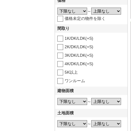
価格
～
価格未定の物件を除く
間取り
1K/DK/LDK(+S)
2K/DK/LDK(+S)
3K/DK/LDK(+S)
4K/DK/LDK(+S)
5K以上
ワンルーム
建物面積
～
土地面積
～