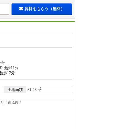
資料をもらう（無料）
３
8分
 徒歩11分
徒歩17分
2
土地面積
51.46m
居可
南道路