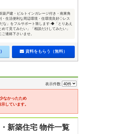
の新築戸建・ビルトインガレージ付き・南東角
利・生活便利な周辺環境・住環境良好◇レス
だな」をフルサポート致します‐◆「とりあえ
とめて見てみたい」「相談だけしてみたい」
にご連絡下さいませ。
）
資料をもらう（無料）
表示件数
少なかったため
表示しています。
・新築住宅 物件一覧