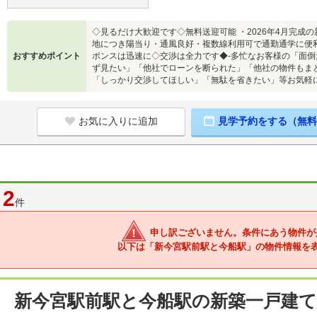
◇見るだけ大歓迎です◇無料送迎可能 ・2026年4月完成
地につき陽当り・通風良好・複数線利用可で通勤通学に便
おすすめポイント
ポンスは迅速に◇交渉は全力です◆‐多忙なお客様の「面倒
ず見たい」「他社でローンを断られた」「他社の物件もま
「しっかり交渉してほしい」「無駄を省きたい」等お気軽
お気に入りに追加
見学予約をする（無料
2
件
申し訳ございません。条件にあう物件が
以下は「新今宮駅前駅と今船駅」の物件情報を
新今宮駅前駅と今船駅の新築一戸建て