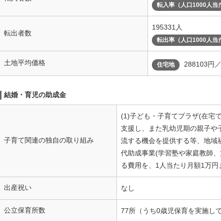
転入率（人口1000人当
195331人
転出者数
転出率（人口1000人当
土地平均価格
288103円
住宅地
結婚・育児の助成金
(1)子ども・子育てプラザ(在
支援し、また乳幼児期の親子や
子育て関連の独自の取り組み
流する機会を提供する等、地域福
代助成事業(学習塾や家庭教師
る費用を、1人当たり月額1万円
出産祝い
なし
公立保育所数
77所（うち0歳児保育を実施し