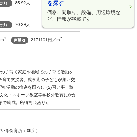
を探す
85.92人
たり）
価格、間取り、設備、周辺環境な
ど、情報が満載です
70.29人
たり）
2
2
／m
2171101円／m
商業地
宅での子育て家庭や地域での子育て活動を
子育て支援者、就学期の子どもが集い交
祉活動の推進を図る)。(2)習い事・塾
、文化・スポーツ教室等学校外教育にかか
まで助成。所得制限あり)。
ている保育所：69所）