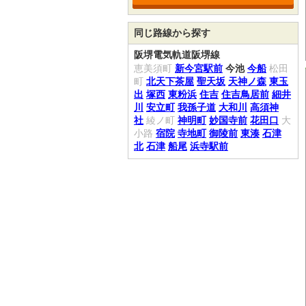
同じ路線から探す
阪堺電気軌道阪堺線
恵美須町
新今宮駅前
今池
今船
松田
町
北天下茶屋
聖天坂
天神ノ森
東玉
出
塚西
東粉浜
住吉
住吉鳥居前
細井
川
安立町
我孫子道
大和川
高須神
社
綾ノ町
神明町
妙国寺前
花田口
大
小路
宿院
寺地町
御陵前
東湊
石津
北
石津
船尾
浜寺駅前