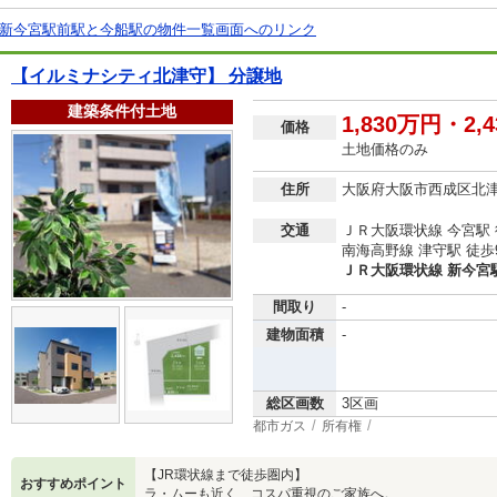
新今宮駅前駅と今船駅の物件一覧画面へのリンク
【イルミナシティ北津守】 分譲地
建築条件付土地
1,830万円・2,
価格
土地価格のみ
住所
大阪府大阪市西成区北
交通
ＪＲ大阪環状線 今宮駅 
南海高野線 津守駅 徒歩
ＪＲ大阪環状線 新今宮駅
間取り
-
建物面積
-
総区画数
3区画
都市ガス
所有権
【JR環状線まで徒歩圏内】
おすすめポイント
ラ・ムーも近く、コスパ重視のご家族へ。