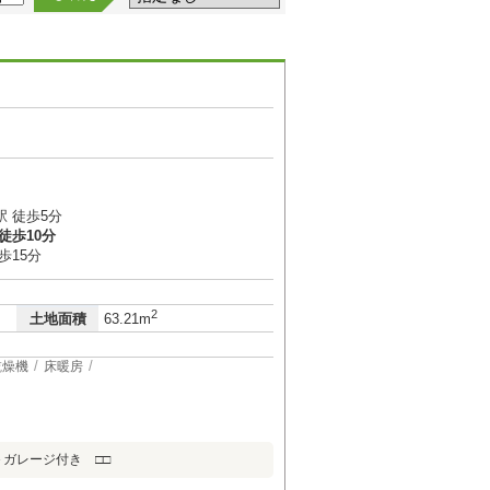
２
 徒歩5分
徒歩10分
歩15分
2
土地面積
63.21m
乾燥機
床暖房
ガレージ付き □□