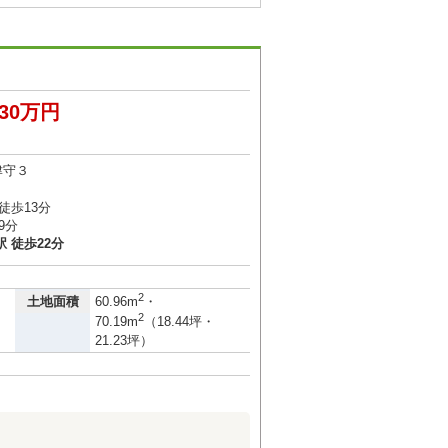
430万円
津守３
徒歩13分
9分
 徒歩22分
2
土地面積
60.96m
・
2
70.19m
（18.44坪・
21.23坪）