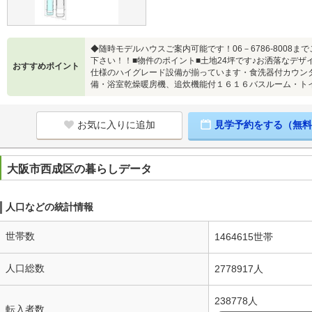
◆随時モデルハウスご案内可能です！06－6786-8008
下さい！！■物件のポイント■土地24坪です♪お洒落なデザ
おすすめポイント
仕様のハイグレード設備が揃っています・食洗器付カウン
備・浴室乾燥暖房機、追炊機能付１６１６バスルーム・ト
お気に入りに追加
見学予約をする（無料
大阪市西成区の暮らしデータ
人口などの統計情報
世帯数
1464615世帯
人口総数
2778917人
238778人
転入者数