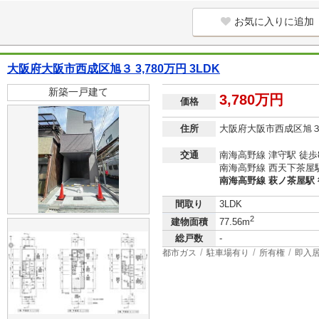
お気に入りに追加
大阪府大阪市西成区旭３ 3,780万円 3LDK
新築一戸建て
3,780万円
価格
住所
大阪府大阪市西成区旭
交通
南海高野線 津守駅 徒歩
南海高野線 西天下茶屋駅
南海高野線 萩ノ茶屋駅 
間取り
3LDK
2
建物面積
77.56m
総戸数
-
都市ガス
駐車場有り
所有権
即入