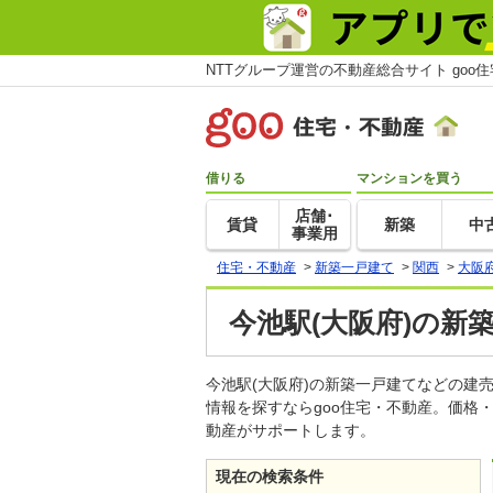
NTTグループ運営の不動産総合サイト goo
借りる
マンションを買う
店舗･
賃貸
新築
中
事業用
住宅・不動産
>
新築一戸建て
>
関西
>
大阪
今池駅(大阪府)の新
今池駅(大阪府)の新築一戸建てなどの
情報を探すならgoo住宅・不動産。価格
動産がサポートします。
現在の検索条件