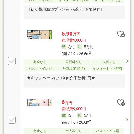
バス・トイレ別
インターネット無料
オートロック付き
《初期費用減額プラン有・保証人不要物件》
5.90
万円
管理費9,000円
なし
5万円
2
2階 / 1K（26.6m
）
敷金なし
更新料なし
一人暮らし
バス・トイレ別
駐車場(近隣含)
インターネット無料
★キャンペーンにつき仲介手数料0円★
6
万円
管理費9,000円
なし
5万円
2
9階 / 1K（26.6m
）
敷金なし
一人暮らし
バス・トイレ別