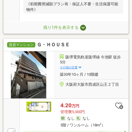
《初期費用減額プラン有・保証人不要・生活保護可能
物件》
残り1件を表示する
Ｇ・ＨＯＵＳＥ
賃貸マンション
阪堺電気軌道阪堺線 今池駅 徒歩
5分
その他の交通
築30年10ヶ月 / 10階建
大阪府大阪市西成区山王２丁目
4.20
万円
管理費5,000円
なし
なし
2
5階 / ワンルーム（18m
）