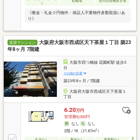
駐輪場
室内洗濯機置き場
ン
《敷金・礼金０円物件・保証人不要物件多数取扱いあ
り》
大阪府大阪市西成区天下茶屋１丁目 築23
賃貸マンション
年8ヶ月 7階建
大阪市四つ橋線 花園町駅 徒歩5
分
その他の交通
築23年8ヶ月 / 7階建
大阪府大阪市西成区天下茶屋１
丁目
6.20
万円
管理費8,000円
なし
なし
2
2階 / 1K（21.87m
）
礼金なし
敷金なし
更新料なし