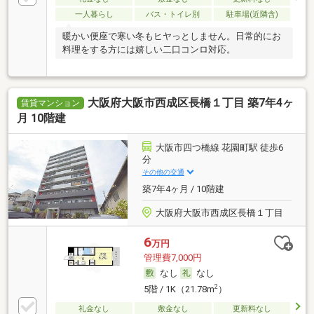
一人暮らし
バス・トイレ別
駐車場(近隣含)
暖かい便座で寒い冬もヒヤっとしません。日常的にお
料理をする方には嬉しい二口コンロ対応。
大阪府大阪市西成区長橋１丁目 築7年4ヶ
賃貸マンション
月 10階建
大阪市四つ橋線 花園町駅 徒歩6
分
その他の交通
築7年4ヶ月 / 10階建
大阪府大阪市西成区長橋１丁目
6
万円
管理費7,000円
なし
なし
2
5階 / 1K（21.78m
）
礼金なし
敷金なし
更新料なし