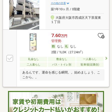
その他の交通
築1年10ヶ月 / 3階建
大阪府大阪市西成区天下茶屋東
１丁目
7.60
万円
管理費-
なし
なし
2
2階 / 1LDK（27.24m
）
礼金なし
敷金なし
一人暮らし
二人暮らし
バス・トイレ別
駐車場(近隣含)
あるんです、運命を感じる瞬間。。始めましょう、こ
こから。。