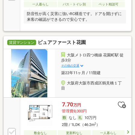
一人暮らし
バス・トイレ別
ペット相談可
防音性が高く災害に強いRC構造です。ドアを開けずに
来客の確認ができるので安心です。
ピュアファースト花園
賃貸マンション
大阪メトロ四つ橋線 花園町駅 徒
歩3分
その他の交通
築22年11ヶ月 / 11階建
大阪府大阪市西成区鶴見橋１丁
目
7.70
万円
管理費8,000円
なし
10万円
2
2階 / 1LDK（46.2m
）
敷金なし
更新料なし
一人暮らし