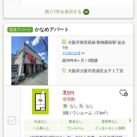
残り1件を表示する
かなめアパート
賃貸アパート
大阪市御堂筋線 動物園前駅 徒歩
1分
その他の交通
築99年8ヶ月 / 3階建
大阪府大阪市西成区太子１丁目
3
万円
管理費-
なし
なし
2
3階 / ワンルーム（7.3m
）
礼金なし
敷金なし
更新料なし
一人暮らし
ワンルーム
インターネット無料