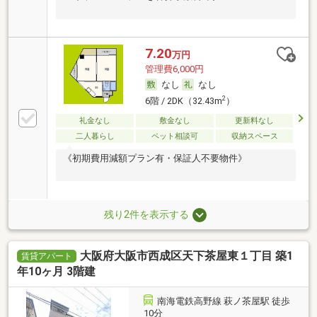
7.20
万円
管理費6,000円
なし
なし
2
6階 / 2DK（32.43m
）
礼金なし
敷金なし
更新料なし
二人暮らし
ペット相談可
収納スペース
《初期費用減額プラン有・保証人不要物件》
残り2件を表示する
大阪府大阪市西成区天下茶屋東１丁目 築1
賃貸アパート
年10ヶ月 3階建
南海電鉄高野線 萩ノ茶屋駅 徒歩
10分