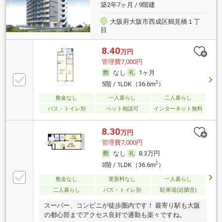
築2年7ヶ月 / 9階建
大阪府大阪市西成区鶴見橋１丁
目
8.40
万円
管理費7,000円
なし
1ヶ月
2
5階 / 1LDK（36.6m
）
敷金なし
一人暮らし
二人暮らし
バス・トイレ別
ペット相談可
インターネット無料
8.30
万円
管理費7,000円
なし
8.3万円
2
3階 / 1LDK（36.6m
）
敷金なし
更新料なし
一人暮らし
二人暮らし
バス・トイレ別
駐車場(近隣含)
スーパー、コンビニが徒歩圏内です！ 最寄り駅も大阪
の都心部までアクセス良好で通勤も楽々ですね。