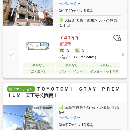
その他の交通
築1年10ヶ月 / 3階建
大阪府大阪市西成区天下茶屋東
１丁目
7.40
万円
管理費-
なし
なし
2
2階 / 1LDK（27.24m
）
礼金なし
敷金なし
一人暮らし
二人暮らし
バス・トイレ別
インターネット無料
ＴＯＹＯＴＯＭＩ ＳＴＡＹ ＰＲＥＭ
賃貸マンション
ＩＵＭ 天王寺公園南Ｉ
南海電鉄高野線 萩ノ茶屋駅 徒歩
5分
その他の交通
築6年7ヶ月 / 10階建