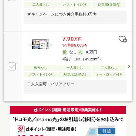
二人暮らし
バス・トイレ別
駐車場(近隣含)
★キャンペーンにつき仲介手数料0円★
7.90
万円
管理費8,000円
なし
10万円
2
4階 / 1LDK（45.22m
）
敷金なし
一人暮らし
二人暮らし
バス・トイレ別
駐車場(近隣含)
オートロック付き
二人入居可・バリアフリー