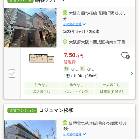
昭喜アパート
賃貸アパート
大阪市四つ橋線 花園町駅 徒歩5
分
その他の交通
築23年5ヶ月 / 2階建
大阪府大阪市西成区梅南１丁目
7.50
万円
管理費-
なし
なし
2
1階 / 1LDK（35m
）
礼金なし
敷金なし
一人暮らし
二人暮らし
バス・トイレ別
駐車場(近隣含)
ロジュマン松和
賃貸マンション
阪堺電気軌道阪堺線 今船駅 徒歩
4分
その他の交通