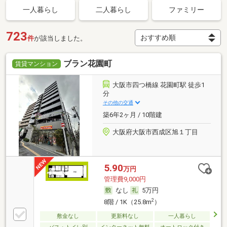
一人暮らし
二人暮らし
ファミリー
723
件
が該当しました。
ブラン花園町
賃貸マンション
大阪市四つ橋線 花園町駅 徒歩1
分
その他の交通
築6年2ヶ月 / 10階建
大阪府大阪市西成区旭１丁目
5.90
万円
管理費9,000円
なし
5万円
2
8階 / 1K（25.8m
）
敷金なし
更新料なし
一人暮らし