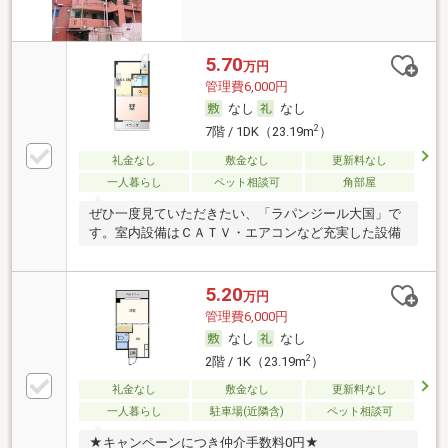
5.70
万円
管理費6,000円
なし
なし
2
7階 / 1DK（23.19m
）
礼金なし
敷金なし
更新料なし
一人暮らし
ペット相談可
角部屋
ぜひ一度見ていただきたい、「ラパンジール大国」で
す。室内設備はＣＡＴＶ・エアコンなど充実した設備
5.20
万円
管理費6,000円
なし
なし
2
2階 / 1K（23.19m
）
礼金なし
敷金なし
更新料なし
一人暮らし
駐車場(近隣含)
ペット相談可
★キャンペーンにつき仲介手数料0円★