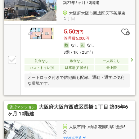
築27年3ヶ月 / 3階建
大阪府大阪市西成区天下茶屋東
１丁目
5.50
万円
管理費5,000円
なし
なし
2
3階 / 1K（25m
）
礼金なし
敷金なし
一人暮らし
バス・トイレ別
駐車場(近隣含)
最上階
オートロック付きで防犯面も配慮。通勤・通学に便利
な環境です。
大阪府大阪市西成区長橋１丁目 築35年6
賃貸マンション
ヶ月 10階建
大阪市四つ橋線 花園町駅 徒歩5
分
その他の交通