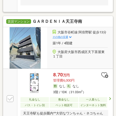
ＧＡＲＤＥＮＩＡ天王寺南
賃貸マンション
大阪市谷町線 阿倍野駅 徒歩13分
その他の交通
築1年 / 4階建
大阪府大阪市西成区天下茶屋東
１丁目
8.70
万円
管理費6,000円
なし
なし
2
3階 / 1DK（31.03m
）
礼金なし
敷金なし
一人暮らし
バス・トイレ別
ペット相談可
インターネット無料
天王寺駅も徒歩圏内^^大切なワンちゃん・ネコちゃん