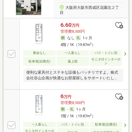
大阪府大阪市西成区花園北２丁
目
6.60
万円
管理費8,500円
なし
1ヶ月
2
4階 / 1K（19.87m
）
敷金なし
一人暮らし
バス・トイレ別
モニタ付インターホ
駐車場(近隣含)
最上階
ン
便利な家具付とステキな設備もバッチリですよ。株式
会社谷山企画が快適なお部屋探しをサポートいたしま
す。
6
万円
管理費8,500円
-
1ヶ月
2
1階 / 1K（19.87m
）
一人暮らし
バス・トイレ別
駐車場(近隣含)
モニタ付インターホ