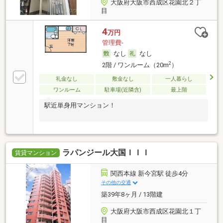
大阪府大阪市西成区花園北２丁
目
4
万円
管理費-
なし
なし
2
2階 / ワンルーム（20m
）
礼金なし
敷金なし
一人暮らし
ワンルーム
駐車場(近隣含)
最上階
駅近単身用マンション！
ラパンジール大国ＩＩＩ
賃貸マンション
関西本線 新今宮駅 徒歩4分
その他の交通
築39年8ヶ月 / 13階建
大阪府大阪市西成区花園北１丁
目