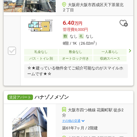
大阪府大阪市西成区天下茶屋北
２丁目
6.40
万円
管理費8,000円
なし
なし
2
8階 / 1K（26.02m
）
礼金なし
敷金なし
一人暮らし
バス・トイレ別
オートロック付き
収納スペース
☆★建っている物件全てご紹介可能なのがスマイルホ
ームです★☆
ハナゾノメゾン
賃貸アパート
大阪市四つ橋線 花園町駅 徒歩2
分
その他の交通
築61年7ヶ月 / 2階建