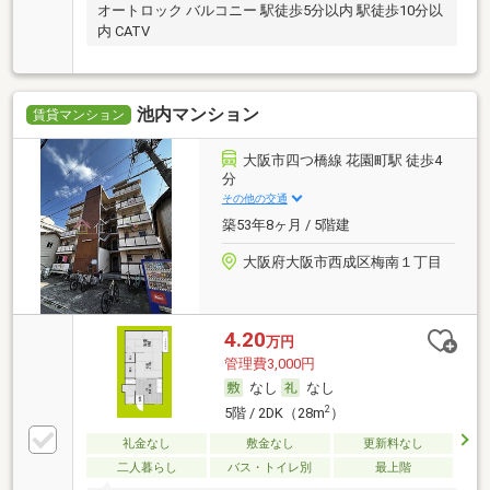
オートロック バルコニー 駅徒歩5分以内 駅徒歩10分以
内 CATV
池内マンション
賃貸マンション
大阪市四つ橋線 花園町駅 徒歩4
分
その他の交通
築53年8ヶ月 / 5階建
大阪府大阪市西成区梅南１丁目
4.20
万円
管理費3,000円
なし
なし
2
5階 / 2DK（28m
）
礼金なし
敷金なし
更新料なし
二人暮らし
バス・トイレ別
最上階