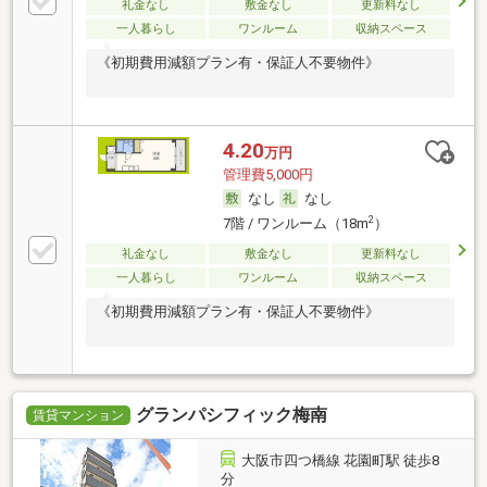
礼金なし
敷金なし
更新料なし
一人暮らし
ワンルーム
収納スペース
《初期費用減額プラン有・保証人不要物件》
4.20
万円
管理費5,000円
なし
なし
2
7階 / ワンルーム（18m
）
礼金なし
敷金なし
更新料なし
一人暮らし
ワンルーム
収納スペース
《初期費用減額プラン有・保証人不要物件》
グランパシフィック梅南
賃貸マンション
大阪市四つ橋線 花園町駅 徒歩8
分