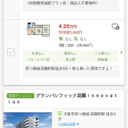
《初期費用減額プラン有・保証人不要物件》
4.20
万円
管理費3,000円
なし
なし
2
5階 / 2DK（28.04m
）
礼金なし
敷金なし
二人暮らし
バス・トイレ別
最上階
駐輪場
四つ橋線花園町駅徒歩5分！落ち着いた環境ですよ！
グランパシフィック花園ｉｎｎｏｖａｔ
賃貸マンション
ｉｏｎ
大阪市四つ橋線 花園町駅 徒歩5
分
その他の交通