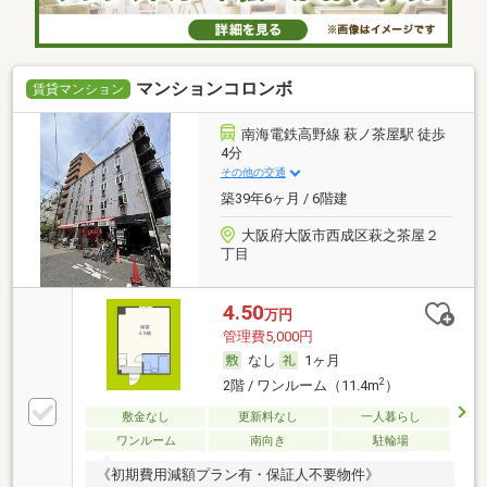
マンションコロンボ
賃貸マンション
南海電鉄高野線 萩ノ茶屋駅 徒歩
4分
その他の交通
築39年6ヶ月 / 6階建
大阪府大阪市西成区萩之茶屋２
丁目
4.50
万円
管理費5,000円
なし
1ヶ月
2
2階 / ワンルーム（11.4m
）
敷金なし
更新料なし
一人暮らし
ワンルーム
南向き
駐輪場
《初期費用減額プラン有・保証人不要物件》