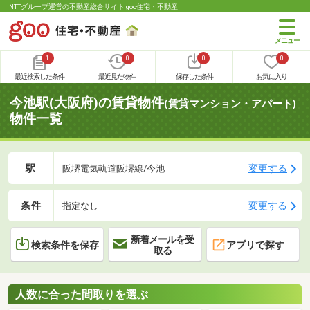
NTTグループ運営の不動産総合サイト goo住宅・不動産
1
0
0
0
最近検索した条件
最近見た物件
保存した条件
お気に入り
今池駅(大阪府)の賃貸物件
(賃貸マンション・アパート)
物件一覧
駅
変更する
阪堺電気軌道阪堺線/今池
条件
変更する
指定なし
新着メールを受
検索条件を保存
アプリで探す
取る
人数に合った間取りを選ぶ