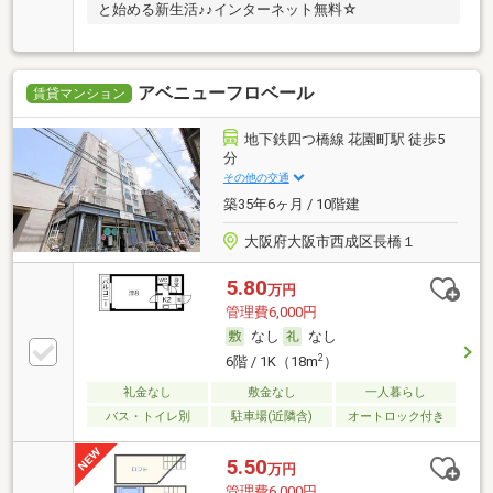
と始める新生活♪♪インターネット無料☆
アベニューフロベール
賃貸マンション
地下鉄四つ橋線 花園町駅 徒歩5
分
その他の交通
築35年6ヶ月 / 10階建
大阪府大阪市西成区長橋１
5.80
万円
管理費6,000円
なし
なし
2
6階 / 1K（18m
）
礼金なし
敷金なし
一人暮らし
バス・トイレ別
駐車場(近隣含)
オートロック付き
5.50
万円
管理費6,000円