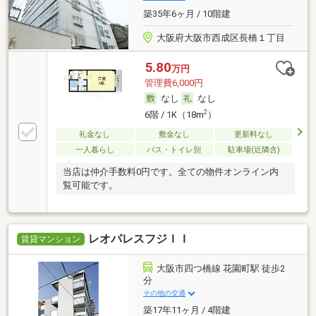
築35年6ヶ月 / 10階建
大阪府大阪市西成区長橋１丁目
5.80
万円
管理費6,000円
なし
なし
2
6階 / 1K（18m
）
礼金なし
敷金なし
更新料なし
一人暮らし
バス・トイレ別
駐車場(近隣含)
当店は仲介手数料0円です。全ての物件オンライン内
覧可能です。
レオパレスフジＩＩ
賃貸マンション
大阪市四つ橋線 花園町駅 徒歩2
分
その他の交通
築17年11ヶ月 / 4階建