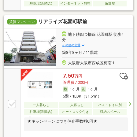
駐車場(近隣含)
インターネット無料
角部屋
リアライズ花園町駅前
賃貸マンション
地下鉄四つ橋線 花園町駅 徒歩4
分
その他の交通
築8年8ヶ月 / 11階建
大阪府大阪市西成区梅南１
7.50
万円
管理費7,000円
1ヶ月
1ヶ月
2
6階 / 1LDK（31.5m
）
一人暮らし
二人暮らし
バス・トイレ別
駐車場(近隣含)
オートロック付き
収納スペース
★キャンペーンにつき仲介手数料0円★