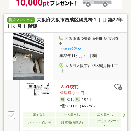
大阪府大阪市西成区鶴見橋１丁目 築22年
賃貸マンション
11ヶ月 11階建
大阪市四つ橋線 花園町駅 徒歩3
分
その他の交通
築22年11ヶ月 / 11階建
大阪府大阪市西成区鶴見橋１丁
目
7.70
万円
管理費8,000円
なし
10万円
2
2階 / 1LDK（46.2m
）
敷金なし
一人暮らし
二人暮らし
モニタ付インターホ
バス・トイレ別
駐車場(近隣含)
ン