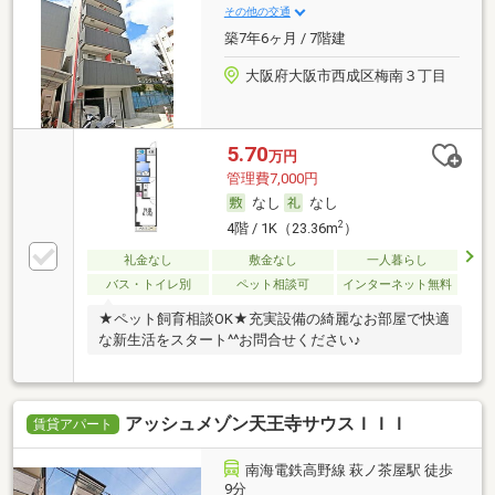
その他の交通
築7年6ヶ月 / 7階建
大阪府大阪市西成区梅南３丁目
5.70
万円
管理費7,000円
なし
なし
2
4階 / 1K（23.36m
）
礼金なし
敷金なし
一人暮らし
バス・トイレ別
ペット相談可
インターネット無料
★ペット飼育相談OK★充実設備の綺麗なお部屋で快適
な新生活をスタート^^お問合せください♪
アッシュメゾン天王寺サウスＩＩＩ
賃貸アパート
南海電鉄高野線 萩ノ茶屋駅 徒歩
9分