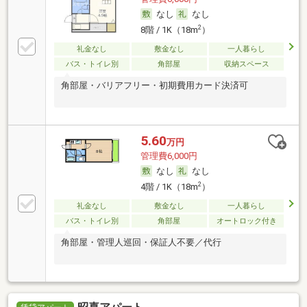
なし
なし
2
8階 / 1K（18m
）
礼金なし
敷金なし
一人暮らし
バス・トイレ別
角部屋
収納スペース
角部屋・バリアフリー・初期費用カード決済可
5.60
万円
管理費6,000円
なし
なし
2
4階 / 1K（18m
）
礼金なし
敷金なし
一人暮らし
バス・トイレ別
角部屋
オートロック付き
角部屋・管理人巡回・保証人不要／代行