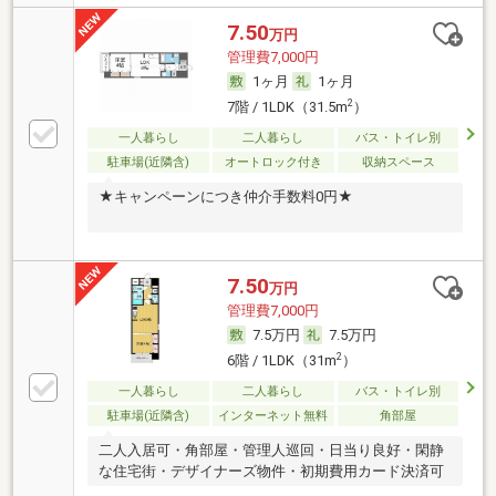
7.50
万円
管理費7,000円
1ヶ月
1ヶ月
2
7階 / 1LDK（31.5m
）
一人暮らし
二人暮らし
バス・トイレ別
駐車場(近隣含)
オートロック付き
収納スペース
★キャンペーンにつき仲介手数料0円★
7.50
万円
管理費7,000円
7.5万円
7.5万円
2
6階 / 1LDK（31m
）
一人暮らし
二人暮らし
バス・トイレ別
駐車場(近隣含)
インターネット無料
角部屋
二人入居可・角部屋・管理人巡回・日当り良好・閑静
な住宅街・デザイナーズ物件・初期費用カード決済可