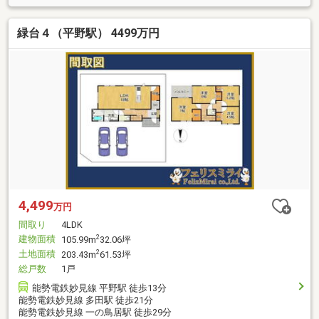
緑台４（平野駅） 4499万円
4,499
万円
間取り
4LDK
建物面積
2
105.99m
32.06坪
土地面積
2
203.43m
61.53坪
総戸数
1戸
能勢電鉄妙見線 平野駅 徒歩13分
能勢電鉄妙見線 多田駅 徒歩21分
能勢電鉄妙見線 一の鳥居駅 徒歩29分