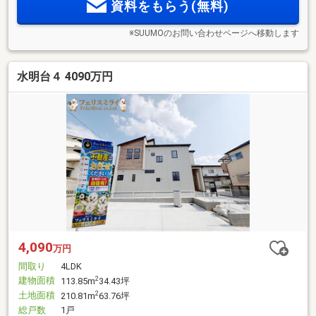
資料をもらう(無料)
※SUUMOのお問い合わせページへ移動します
水明台４ 4090万円
4,090
万円
間取り
4LDK
建物面積
2
113.85m
34.43坪
土地面積
2
210.81m
63.76坪
総戸数
1戸