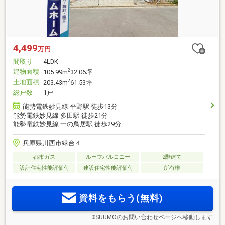
4,499
万円
間取り
4LDK
建物面積
2
105.99m
32.06坪
土地面積
2
203.43m
61.53坪
総戸数
1戸
能勢電鉄妙見線 平野駅 徒歩13分
能勢電鉄妙見線 多田駅 徒歩21分
能勢電鉄妙見線 一の鳥居駅 徒歩29分
兵庫県川西市緑台４
都市ガス
ルーフバルコニー
2階建て
設計住宅性能評価付
建設住宅性能評価付
所有権
資料をもらう(無料)
※SUUMOのお問い合わせページへ移動します