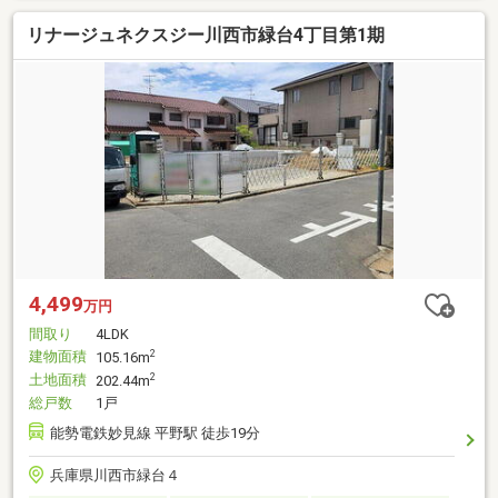
リナージュネクスジー川西市緑台4丁目第1期
4,499
万円
間取り
4LDK
建物面積
2
105.16m
土地面積
2
202.44m
総戸数
1戸
能勢電鉄妙見線 平野駅 徒歩19分
兵庫県川西市緑台４