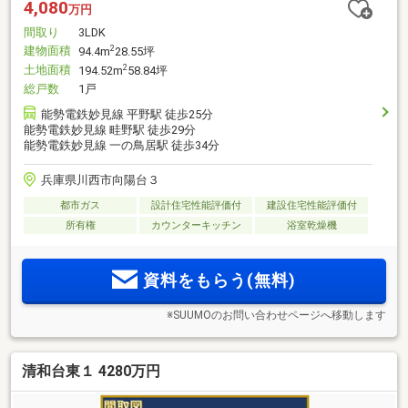
4,080
万円
間取り
3LDK
建物面積
2
94.4m
28.55坪
土地面積
2
194.52m
58.84坪
総戸数
1戸
能勢電鉄妙見線 平野駅 徒歩25分
能勢電鉄妙見線 畦野駅 徒歩29分
能勢電鉄妙見線 一の鳥居駅 徒歩34分
兵庫県川西市向陽台３
都市ガス
設計住宅性能評価付
建設住宅性能評価付
所有権
カウンターキッチン
浴室乾燥機
資料をもらう(無料)
※SUUMOのお問い合わせページへ移動します
清和台東１ 4280万円