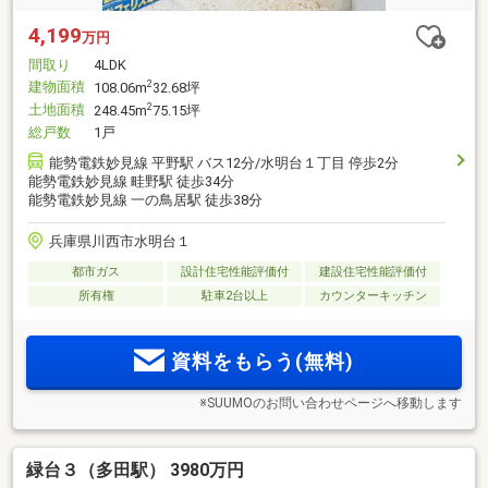
4,199
万円
間取り
4LDK
建物面積
2
108.06m
32.68坪
土地面積
2
248.45m
75.15坪
総戸数
1戸
能勢電鉄妙見線 平野駅 バス12分/水明台１丁目 停歩2分
能勢電鉄妙見線 畦野駅 徒歩34分
能勢電鉄妙見線 一の鳥居駅 徒歩38分
兵庫県川西市水明台１
都市ガス
設計住宅性能評価付
建設住宅性能評価付
所有権
駐車2台以上
カウンターキッチン
資料をもらう(無料)
※SUUMOのお問い合わせページへ移動します
緑台３（多田駅） 3980万円