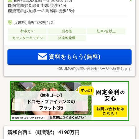
能勢電鉄妙見線 平野駅 徒歩31分
能勢電鉄妙見線 畦野駅 徒歩31分
能勢電鉄妙見線 一の鳥居駅 徒歩38分
兵庫県川西市水明台２
都市ガス
所有権
駐車2台以上
カウンターキッチン
浴室乾燥機
資料をもらう(無料)
※SUUMOのお問い合わせページへ移動します
清和台西１（畦野駅） 4190万円