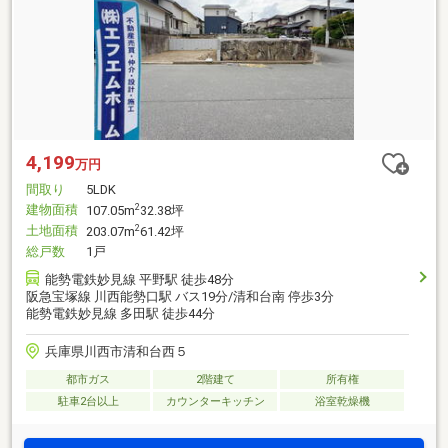
4,199
万円
間取り
5LDK
建物面積
2
107.05m
32.38坪
土地面積
2
203.07m
61.42坪
総戸数
1戸
能勢電鉄妙見線 平野駅 徒歩48分
阪急宝塚線 川西能勢口駅 バス19分/清和台南 停歩3分
能勢電鉄妙見線 多田駅 徒歩44分
兵庫県川西市清和台西５
都市ガス
2階建て
所有権
駐車2台以上
カウンターキッチン
浴室乾燥機