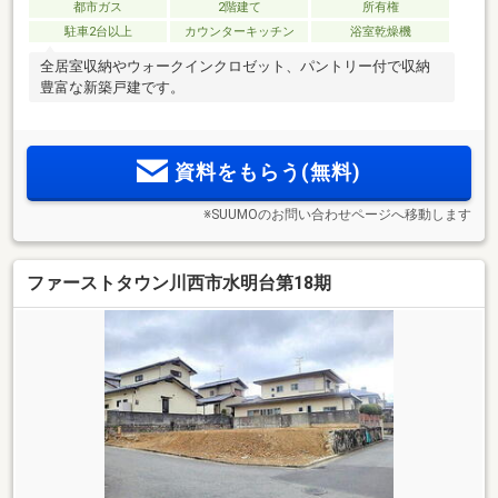
都市ガス
2階建て
所有権
駐車2台以上
カウンターキッチン
浴室乾燥機
全居室収納やウォークインクロゼット、パントリー付で収納
豊富な新築戸建です。
資料をもらう(無料)
※SUUMOのお問い合わせページへ移動します
ファーストタウン川西市水明台第18期