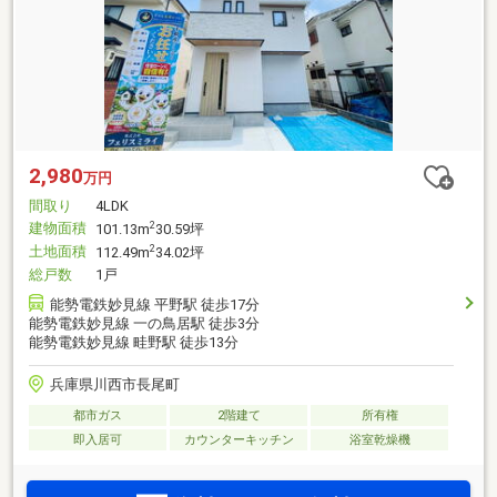
2,980
万円
間取り
4LDK
建物面積
2
101.13m
30.59坪
土地面積
2
112.49m
34.02坪
総戸数
1戸
能勢電鉄妙見線 平野駅 徒歩17分
能勢電鉄妙見線 一の鳥居駅 徒歩3分
能勢電鉄妙見線 畦野駅 徒歩13分
兵庫県川西市長尾町
都市ガス
2階建て
所有権
即入居可
カウンターキッチン
浴室乾燥機