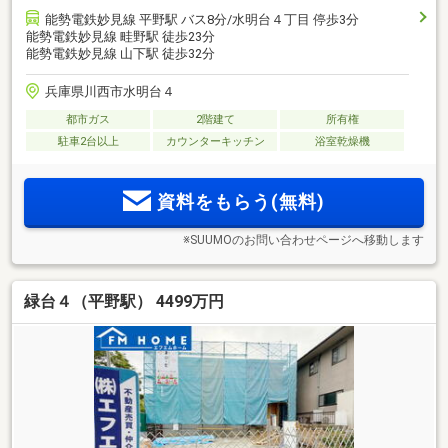
能勢電鉄妙見線 平野駅 バス8分/水明台４丁目 停歩3分
能勢電鉄妙見線 畦野駅 徒歩23分
能勢電鉄妙見線 山下駅 徒歩32分
兵庫県川西市水明台４
都市ガス
2階建て
所有権
駐車2台以上
カウンターキッチン
浴室乾燥機
資料をもらう(無料)
※SUUMOのお問い合わせページへ移動します
緑台４（平野駅） 4499万円