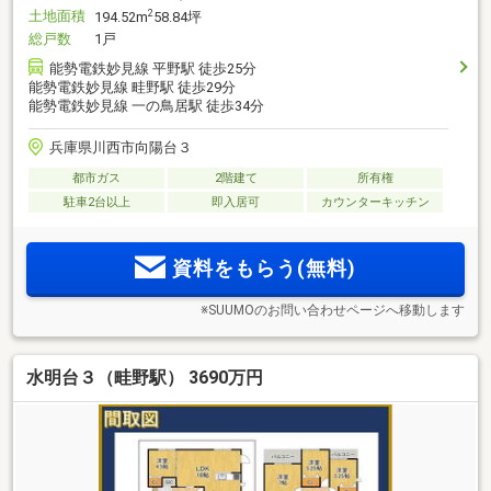
土地面積
2
194.52m
58.84坪
総戸数
1戸
能勢電鉄妙見線 平野駅 徒歩25分
能勢電鉄妙見線 畦野駅 徒歩29分
能勢電鉄妙見線 一の鳥居駅 徒歩34分
兵庫県川西市向陽台３
都市ガス
2階建て
所有権
駐車2台以上
即入居可
カウンターキッチン
資料をもらう(無料)
※SUUMOのお問い合わせページへ移動します
水明台３（畦野駅） 3690万円