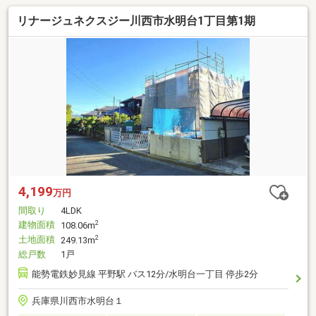
リナージュネクスジー川西市水明台1丁目第1期
4,199
万円
間取り
4LDK
建物面積
2
108.06m
土地面積
2
249.13m
総戸数
1戸
能勢電鉄妙見線 平野駅 バス12分/水明台一丁目 停歩2分
兵庫県川西市水明台１