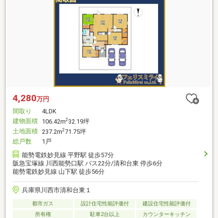
4,280
万円
間取り
4LDK
建物面積
2
106.42m
32.19坪
土地面積
2
237.2m
71.75坪
総戸数
1戸
能勢電鉄妙見線 平野駅 徒歩57分
阪急宝塚線 川西能勢口駅 バス22分/清和台東 停歩6分
能勢電鉄妙見線 山下駅 徒歩56分
兵庫県川西市清和台東１
都市ガス
設計住宅性能評価付
建設住宅性能評価付
所有権
駐車2台以上
カウンターキッチン