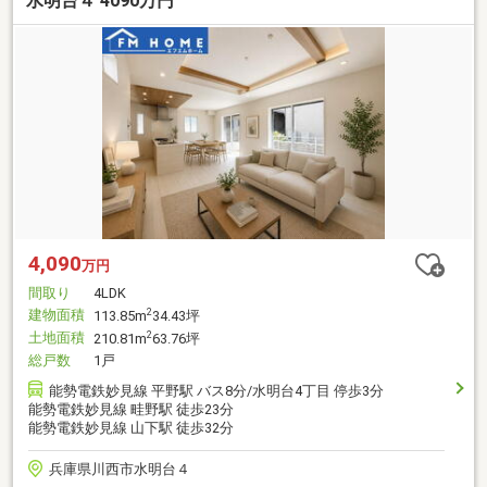
水明台４ 4090万円
4,090
万円
間取り
4LDK
建物面積
2
113.85m
34.43坪
土地面積
2
210.81m
63.76坪
総戸数
1戸
能勢電鉄妙見線 平野駅 バス8分/水明台4丁目 停歩3分
能勢電鉄妙見線 畦野駅 徒歩23分
能勢電鉄妙見線 山下駅 徒歩32分
兵庫県川西市水明台４