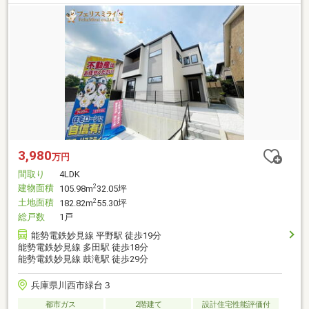
3,980
万円
間取り
4LDK
建物面積
2
105.98m
32.05坪
土地面積
2
182.82m
55.30坪
総戸数
1戸
能勢電鉄妙見線 平野駅 徒歩19分
能勢電鉄妙見線 多田駅 徒歩18分
能勢電鉄妙見線 鼓滝駅 徒歩29分
兵庫県川西市緑台３
都市ガス
2階建て
設計住宅性能評価付