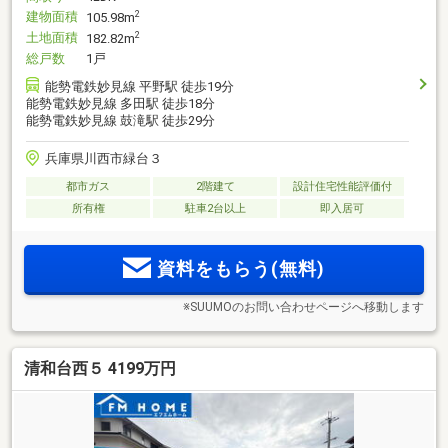
建物面積
2
105.98m
土地面積
2
182.82m
総戸数
1戸
能勢電鉄妙見線 平野駅 徒歩19分
能勢電鉄妙見線 多田駅 徒歩18分
能勢電鉄妙見線 鼓滝駅 徒歩29分
兵庫県川西市緑台３
都市ガス
2階建て
設計住宅性能評価付
所有権
駐車2台以上
即入居可
資料をもらう(無料)
※SUUMOのお問い合わせページへ移動します
清和台西５ 4199万円