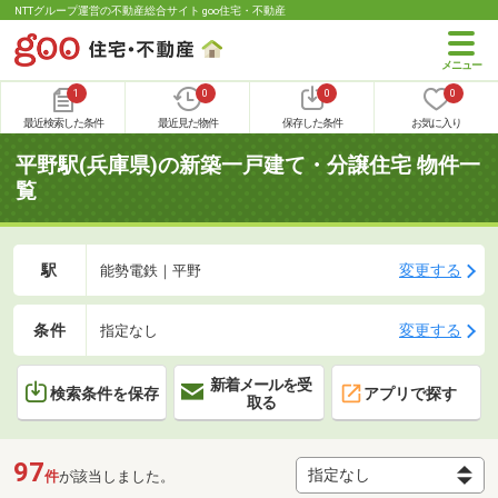
NTTグループ運営の不動産総合サイト goo住宅・不動産
1
0
0
0
最近検索した条件
最近見た物件
保存した条件
お気に入り
平野駅(兵庫県)の新築一戸建て・分譲住宅 物件一
覧
駅
変更する
能勢電鉄｜平野
条件
変更する
指定なし
新着メールを受
検索条件を保存
アプリで探す
取る
97
件
が該当しました。