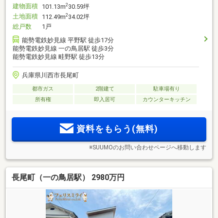
建物面積
2
101.13m
30.59坪
土地面積
2
112.49m
34.02坪
総戸数
1戸
能勢電鉄妙見線 平野駅 徒歩17分
能勢電鉄妙見線 一の鳥居駅 徒歩3分
能勢電鉄妙見線 畦野駅 徒歩13分
兵庫県川西市長尾町
都市ガス
2階建て
駐車場有り
所有権
即入居可
カウンターキッチン
資料をもらう(無料)
※SUUMOのお問い合わせページへ移動します
長尾町（一の鳥居駅） 2980万円