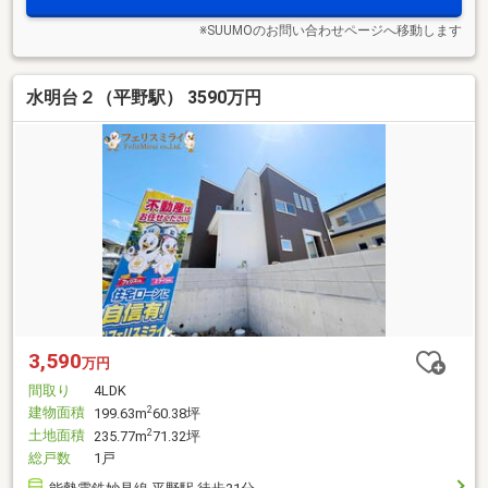
※SUUMOのお問い合わせページへ移動します
水明台２（平野駅） 3590万円
3,590
万円
間取り
4LDK
建物面積
2
199.63m
60.38坪
土地面積
2
235.77m
71.32坪
総戸数
1戸