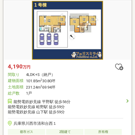
4,190
万円
間取り
4LDK+S（納戸）
建物面積
2
101.85m
30.80坪
土地面積
2
231.24m
69.94坪
総戸数
1戸
能勢電鉄妙見線 平野駅 徒歩56分
能勢電鉄妙見線 畦野駅 徒歩59分
能勢電鉄妙見線 山下駅 徒歩59分
兵庫県川西市清和台西１
都市ガス
2階建て
所有権