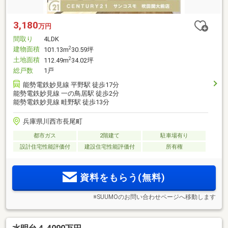
3,180
万円
間取り
4LDK
建物面積
2
101.13m
30.59坪
土地面積
2
112.49m
34.02坪
総戸数
1戸
能勢電鉄妙見線 平野駅 徒歩17分
能勢電鉄妙見線 一の鳥居駅 徒歩2分
能勢電鉄妙見線 畦野駅 徒歩13分
兵庫県川西市長尾町
都市ガス
2階建て
駐車場有り
設計住宅性能評価付
建設住宅性能評価付
所有権
資料をもらう(無料)
※SUUMOのお問い合わせページへ移動します