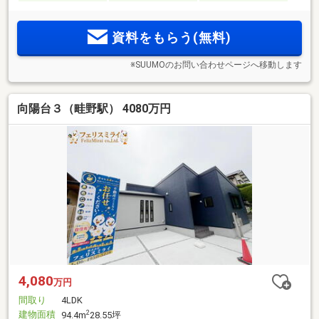
資料をもらう(無料)
※SUUMOのお問い合わせページへ移動します
向陽台３（畦野駅） 4080万円
4,080
万円
間取り
4LDK
建物面積
2
94.4m
28.55坪