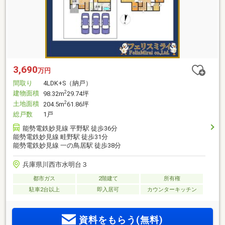
3,690
万円
間取り
4LDK+S（納戸）
建物面積
2
98.32m
29.74坪
土地面積
2
204.5m
61.86坪
総戸数
1戸
能勢電鉄妙見線 平野駅 徒歩36分
能勢電鉄妙見線 畦野駅 徒歩31分
能勢電鉄妙見線 一の鳥居駅 徒歩38分
兵庫県川西市水明台３
都市ガス
2階建て
所有権
駐車2台以上
即入居可
カウンターキッチン
資料をもらう(無料)