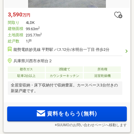
3,590
万円
間取り
4LDK
建物面積
2
99.63m
土地面積
2
235.77m
総戸数
1戸
能勢電鉄妙見線 平野駅 バス12分/水明台一丁目 停歩2分
兵庫県川西市水明台２
都市ガス
2階建て
所有権
駐車2台以上
カウンターキッチン
浴室乾燥機
全居室収納・床下収納付で収納豊富。カースペース3台付きの
新築戸建です。
資料をもらう(無料)
※SUUMOのお問い合わせページへ移動します