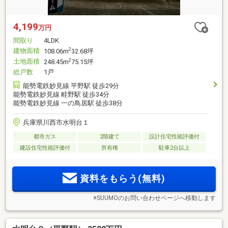
4,199
万円
間取り
4LDK
建物面積
2
108.06m
32.68坪
土地面積
2
248.45m
75.15坪
総戸数
1戸
能勢電鉄妙見線 平野駅 徒歩29分
能勢電鉄妙見線 畦野駅 徒歩34分
能勢電鉄妙見線 一の鳥居駅 徒歩38分
兵庫県川西市水明台１
都市ガス
2階建て
設計住宅性能評価付
建設住宅性能評価付
所有権
駐車2台以上
資料をもらう(無料)
※SUUMOのお問い合わせページへ移動します