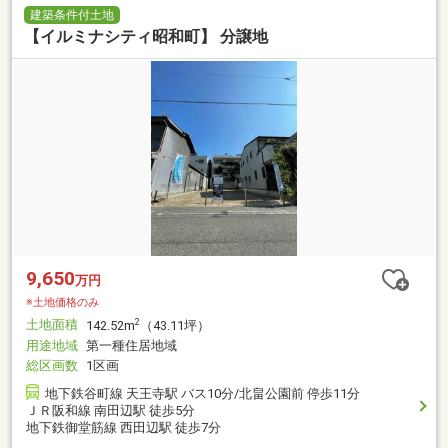
建築条件付土地
【イルミナシティ昭和町】 分譲地
9,650
万円
※土地価格のみ
土地面積
2
142.52m
（43.11坪）
用途地域
第一種住居地域
総区画数
1区画
地下鉄谷町線 天王寺駅 バス10分/北畠公園前 停歩11分
ＪＲ阪和線 南田辺駅 徒歩5分
地下鉄御堂筋線 西田辺駅 徒歩7分