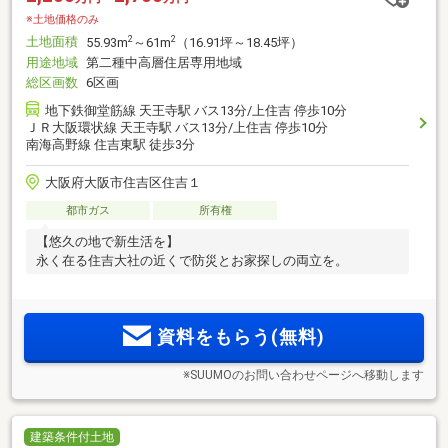
※土地価格のみ
土地面積
2
2
55.93m
～61m
（16.91坪～18.45坪）
用途地域
第二種中高層住居専用地域
総区画数
6区画
地下鉄御堂筋線 天王寺駅 バス13分/上住吉 停歩10分
ＪＲ大阪環状線 天王寺駅 バス13分/上住吉 停歩10分
南海高野線 住吉東駅 徒歩3分
大阪府大阪市住吉区住吉１
都市ガス
所有権
【悠久の地で新生活を】
永く在る住吉大社の近くで防災とお家探しの両立を。
資料をもらう(無料)
※SUUMOのお問い合わせページへ移動します
建築条件付土地