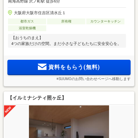
南海高野線 沢ノ町駅 徒歩6分
大阪府大阪市住吉区清水丘１
都市ガス
所有権
カウンターキッチン
浴室乾燥機
【おうちのまえ】
4つの家族だけの空間。まだ小さな子どもたちに安全安心を。
資料をもらう(無料)
※SUUMOのお問い合わせページへ移動します
【イルミナシティ照ヶ丘】