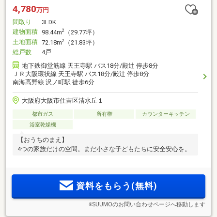
4,780
万円
間取り
3LDK
建物面積
2
98.44m
（29.77坪）
土地面積
2
72.18m
（21.83坪）
総戸数
4戸
地下鉄御堂筋線 天王寺駅 バス18分/殿辻 停歩8分
ＪＲ大阪環状線 天王寺駅 バス18分/殿辻 停歩8分
南海高野線 沢ノ町駅 徒歩6分
大阪府大阪市住吉区清水丘１
都市ガス
所有権
カウンターキッチン
浴室乾燥機
【おうちのまえ】
4つの家族だけの空間。まだ小さな子どもたちに安全安心を。
資料をもらう(無料)
※SUUMOのお問い合わせページへ移動します