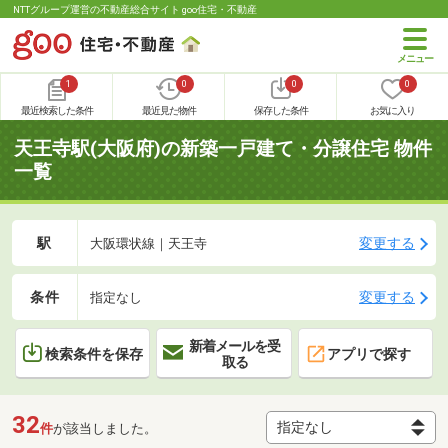
NTTグループ運営の不動産総合サイト goo住宅・不動産
1
0
0
0
最近検索した条件
最近見た物件
保存した条件
お気に入り
天王寺駅(大阪府)の新築一戸建て・分譲住宅 物件
一覧
駅
変更する
大阪環状線｜天王寺
条件
変更する
指定なし
新着メールを受
検索条件を保存
アプリで探す
取る
32
件
が該当しました。