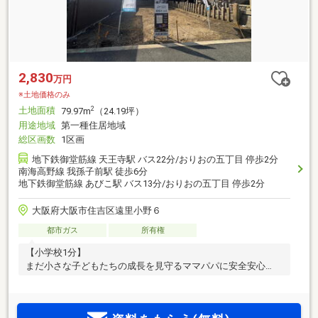
2,830
万円
※土地価格のみ
土地面積
2
79.97m
（24.19坪）
用途地域
第一種住居地域
総区画数
1区画
地下鉄御堂筋線 天王寺駅 バス22分/おりおの五丁目 停歩2分
南海高野線 我孫子前駅 徒歩6分
地下鉄御堂筋線 あびこ駅 バス13分/おりおの五丁目 停歩2分
大阪府大阪市住吉区遠里小野６
都市ガス
所有権
【小学校1分】
まだ小さな子どもたちの成長を見守るママパパに安全安心
を。