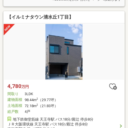
【イルミナタウン清水丘1丁目】
4,780
万円
間取り
3LDK
建物面積
2
98.44m
（29.77坪）
土地面積
2
72.18m
（21.83坪）
総戸数
4戸
地下鉄御堂筋線 天王寺駅 バス18分/殿辻 停歩8分
ＪＲ大阪環状線 天王寺駅 バス18分/殿辻 停歩8分