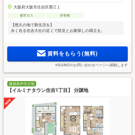
大阪府大阪市住吉区墨江１
都市ガス
所有権
【悠久の地で新生活を】
永く在る住吉大社の近くで防災とお家探しの両立を。
資料をもらう(無料)
※SUUMOのお問い合わせページへ移動します
建築条件付土地
【イルミナタウン住吉1丁目】 分譲地