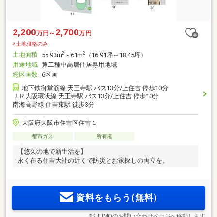
2,200
2,700
万円～
万円
※土地価格のみ
土地面積
2
2
55.93m
～61m
（16.91坪～18.45坪）
用途地域
第二種中高層住居専用地域
総区画数
6区画
地下鉄御堂筋線 天王寺駅 バス13分/上住吉 停歩10分
ＪＲ大阪環状線 天王寺駅 バス13分/上住吉 停歩10分
南海高野線 住吉東駅 徒歩3分
大阪府大阪市住吉区住吉１
都市ガス
所有権
【悠久の地で新生活を】
永く在る住吉大社の近くで防災とお家探しの両立を。
資料をもらう(無料)
※SUUMOのお問い合わせページへ移動します