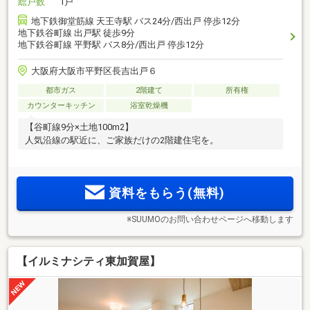
総戸数
1戸
地下鉄御堂筋線 天王寺駅 バス24分/西出戸 停歩12分
地下鉄谷町線 出戸駅 徒歩9分
地下鉄谷町線 平野駅 バス8分/西出戸 停歩12分
大阪府大阪市平野区長吉出戸６
都市ガス
2階建て
所有権
カウンターキッチン
浴室乾燥機
【谷町線9分×土地100m2】
人気沿線の駅近に、ご家族だけの2階建住宅を。
資料をもらう(無料)
※SUUMOのお問い合わせページへ移動します
【イルミナシティ東加賀屋】