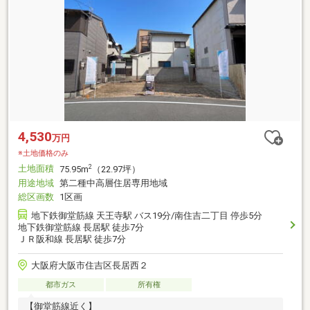
4,530
万円
※土地価格のみ
土地面積
2
75.95m
（22.97坪）
用途地域
第二種中高層住居専用地域
総区画数
1区画
地下鉄御堂筋線 天王寺駅 バス19分/南住吉二丁目 停歩5分
地下鉄御堂筋線 長居駅 徒歩7分
ＪＲ阪和線 長居駅 徒歩7分
大阪府大阪市住吉区長居西２
都市ガス
所有権
【御堂筋線近く】