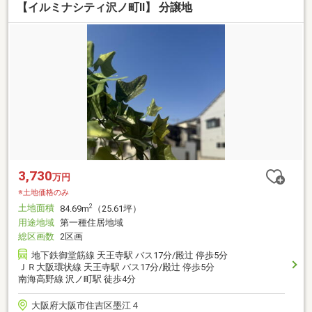
【イルミナシティ沢ノ町Ⅱ】 分譲地
3,730
万円
※土地価格のみ
土地面積
2
84.69m
（25.61坪）
用途地域
第一種住居地域
総区画数
2区画
地下鉄御堂筋線 天王寺駅 バス17分/殿辻 停歩5分
ＪＲ大阪環状線 天王寺駅 バス17分/殿辻 停歩5分
南海高野線 沢ノ町駅 徒歩4分
大阪府大阪市住吉区墨江４