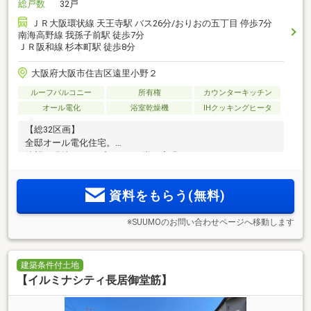
総戸数
32戸
ＪＲ大阪環状線 天王寺駅 バス26分/おりおの五丁目 停歩7分
南海高野線 我孫子前駅 徒歩7分
ＪＲ阪和線 杉本町駅 徒歩8分
大阪府大阪市住吉区遠里小野２
ルーフバルコニー
所有権
カウンターキッチン
オール電化
浴室乾燥機
IHクッキングヒータ
【総32区画】
全邸オール電化住宅。
待望の現地コンセプトハウス堂々完成！
資料をもらう(無料)
※SUUMOのお問い合わせページへ移動します
建築条件付土地
【イルミナシティ長居御堂筋】