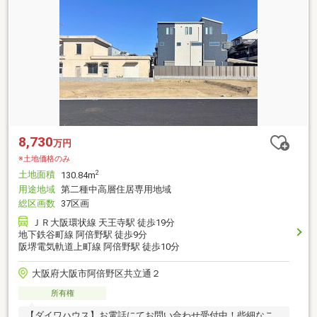
8,730
万円
※土地価格のみ
土地面積
2
130.84m
用途地域
第二種中高層住居専用地域
総区画数
37区画
ＪＲ大阪環状線 天王寺駅 徒歩19分
地下鉄谷町線 阿倍野駅 徒歩9分
阪堺電気軌道上町線 阿倍野駅 徒歩10分
大阪府大阪市阿倍野区共立通２
所有権
【ダイワハウス】お電話にてお問い合わせ受付中！些細なこ