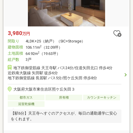
3,980
万円
間取り
4LDK+2S（納戸）（SIC+Storage）
建物面積
2
106.11m
（32.09坪）
土地面積
2
64.92m
（19.63坪）
総戸数
3戸
地下鉄御堂筋線 天王寺駅 バス24分/住道矢田北口 停歩4分
近鉄南大阪線 矢田駅 徒歩6分
地下鉄御堂筋線 長居駅 バス5分/照ケ丘矢田 停歩8分
大阪府大阪市東住吉区照ケ丘矢田３
都市ガス
所有権
カウンターキッチン
浴室乾燥機
【駅6分】天王寺へすぐのアクセスが、毎日の通勤通学に安心
をくれます。