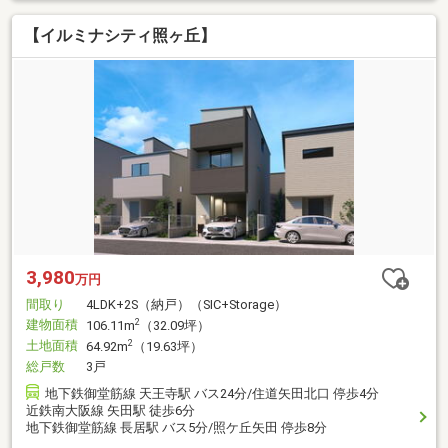
【イルミナシティ照ヶ丘】
3,980
万円
間取り
4LDK+2S（納戸）（SIC+Storage）
建物面積
2
106.11m
（32.09坪）
土地面積
2
64.92m
（19.63坪）
総戸数
3戸
地下鉄御堂筋線 天王寺駅 バス24分/住道矢田北口 停歩4分
近鉄南大阪線 矢田駅 徒歩6分
地下鉄御堂筋線 長居駅 バス5分/照ケ丘矢田 停歩8分