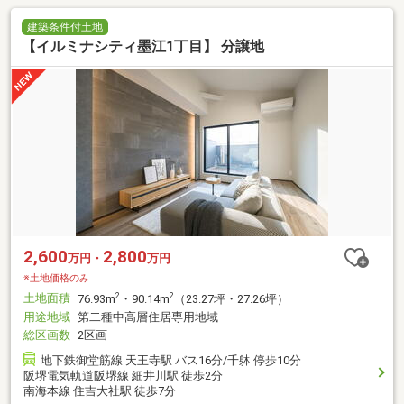
建築条件付土地
【イルミナシティ墨江1丁目】 分譲地
2,600
2,800
万円・
万円
※土地価格のみ
土地面積
2
2
76.93m
・90.14m
（23.27坪・27.26坪）
用途地域
第二種中高層住居専用地域
総区画数
2区画
地下鉄御堂筋線 天王寺駅 バス16分/千躰 停歩10分
阪堺電気軌道阪堺線 細井川駅 徒歩2分
南海本線 住吉大社駅 徒歩7分