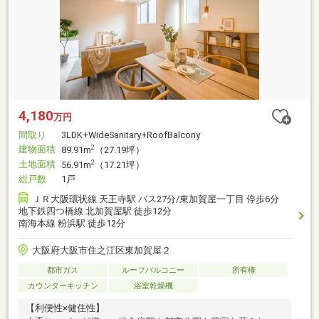
4,180
万円
間取り
3LDK+WideSanitary+RoofBalcony
建物面積
2
89.91m
（27.19坪）
土地面積
2
56.91m
（17.21坪）
総戸数
1戸
ＪＲ大阪環状線 天王寺駅 バス27分/東加賀屋一丁目 停歩6分
地下鉄四つ橋線 北加賀屋駅 徒歩12分
南海本線 粉浜駅 徒歩12分
大阪府大阪市住之江区東加賀屋２
都市ガス
ルーフバルコニー
所有権
カウンターキッチン
浴室乾燥機
【利便性×健住性】