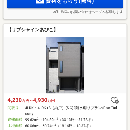
資料をもらう(無料)
※SUUMOのお問い合わせページへ移動します
【リブシャインあびこ】
4,230
4,930
万円～
万円
間取り
4LDK・4LDK+S（納戸）(SIC)2階水廻りプラン/RoofBal
cony
建物面積
2
2
99.62m
～104.89m
（30.13坪～31.72坪）
土地面積
2
2
60.06m
～60.74m
（18.16坪～18.37坪）