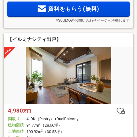
資料をもらう(無料)
※SUUMOのお問い合わせページへ移動します
【イルミナシティ出戸】
4,980
万円
間取り
4LDK（Pantry）+DualBalcony
建物面積
2
94.77m
（28.66坪）
土地面積
2
100.92m
（30.52坪）