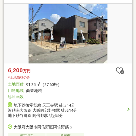
6,200
万円
※土地価格のみ
土地面積
2
91.25m
（27.60坪）
用途地域
商業地域
総区画数
-
地下鉄御堂筋線 天王寺駅 徒歩14分
近鉄南大阪線 大阪阿部野橋駅 徒歩14分
地下鉄谷町線 阿倍野駅 徒歩5分
大阪府大阪市阿倍野区阿倍野筋５
都市ガス
所有権