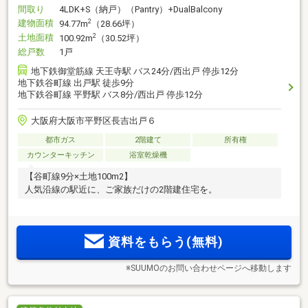
間取り
4LDK+S（納戸）（Pantry）+DualBalcony
建物面積
2
94.77m
（28.66坪）
土地面積
2
100.92m
（30.52坪）
総戸数
1戸
地下鉄御堂筋線 天王寺駅 バス24分/西出戸 停歩12分
地下鉄谷町線 出戸駅 徒歩9分
地下鉄谷町線 平野駅 バス8分/西出戸 停歩12分
大阪府大阪市平野区長吉出戸６
都市ガス
2階建て
所有権
カウンターキッチン
浴室乾燥機
【谷町線9分×土地100m2】
人気沿線の駅近に、ご家族だけの2階建住宅を。
資料をもらう(無料)
※SUUMOのお問い合わせページへ移動します