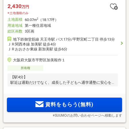
2,430
万円
※土地価格のみ
土地面積
2
60.07m
（18.17坪）
用途地域
第一種住居地域
総区画数
3区画
地下鉄御堂筋線 天王寺駅 バス17分/平野宮町二丁目 停歩13分
ＪＲ関西本線 加美駅 徒歩4分
ＪＲおおさか東線 新加美駅 徒歩6分
大阪府大阪市平野区加美鞍作１
所有権
【駅4分】
駅近は通勤だけでなく、成長した子どもへ通学通塾に安心を
くれます
資料をもらう(無料)
※SUUMOのお問い合わせページへ移動します