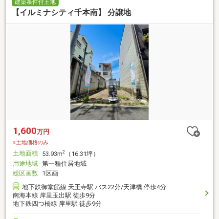
建築条件付土地
【イルミナシティ千本南】 分譲地
1,600
万円
※土地価格のみ
土地面積
2
53.93m
（16.31坪）
用途地域
第一種住居地域
総区画数
1区画
地下鉄御堂筋線 天王寺駅 バス22分/天津橋 停歩4分
南海本線 岸里玉出駅 徒歩9分
地下鉄四つ橋線 岸里駅 徒歩9分