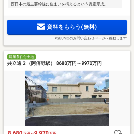
西日本の最主要幹線に住まいを構えるという資産形成。
資料をもらう(無料)
※SUUMOのお問い合わせページへ移動します
建築条件付土地
共立通２（阿倍野駅） 8680万円～9970万円
8,680
9,970
万円～
万円