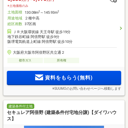
※土地価格のみ
土地面積
2
2
130.08m
～145.93m
用途地域
２種中高
総区画数
37区画
ＪＲ大阪環状線 天王寺駅 徒歩19分
地下鉄谷町線 阿倍野駅 徒歩9分
阪堺電気軌道上町線 阿倍野駅 徒歩10分
大阪府大阪市阿倍野区共立通２
都市ガス
所有権
資料をもらう(無料)
※SUUMOのお問い合わせページへ移動します
建築条件付土地
セキュレア阿倍野 (建築条件付宅地分譲)【ダイワハウ
ス】