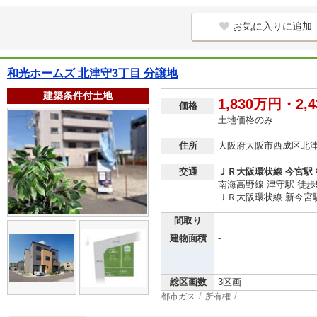
お気に入りに追加
和光ホームズ 北津守3丁目 分譲地
建築条件付土地
1,830万円・2,
価格
土地価格のみ
住所
大阪府大阪市西成区北
交通
ＪＲ大阪環状線 今宮駅 
南海高野線 津守駅 徒歩
ＪＲ大阪環状線 新今宮駅
間取り
-
建物面積
-
総区画数
3区画
都市ガス
所有権