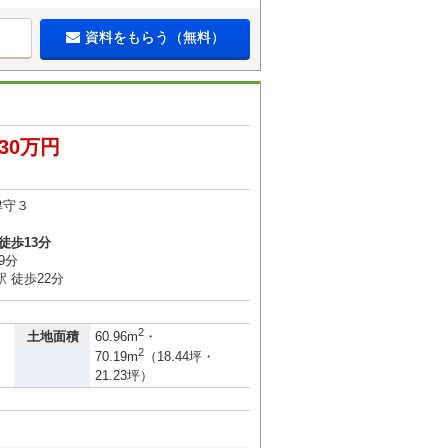
資料をもらう（無料）
430万円
津守３
徒歩13分
9分
 徒歩22分
2
土地面積
60.96m
・
2
70.19m
（18.44坪・
21.23坪）