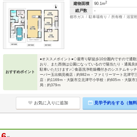
2
建物面積
90.1m
総戸数
-
都市ガス
駐車場有り
所有権
浴室
●オススメポイント●◇最寄り駅徒歩10分圏内ですので通
おり、また西側は公園になっているので陽当たり・通風良好
駐車いただけます♪◇食器洗浄乾燥機付きのシステムキッチ
おすすめポイント
ーパー玉出鶴見橋店：約982ｍ・ファミリーマート北津守
店：約1169ｍ・大阪市立北津守小学校：約605ｍ・大阪
局：約379ｍ
お気に入りに追加
見学予約をする（無料
6