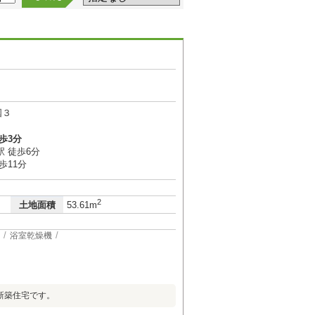
国３
歩3分
 徒歩6分
歩11分
2
土地面積
53.61m
浴室乾燥機
新築住宅です。