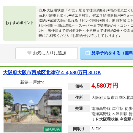
◎JR大阪環状線「今宮」駅まで徒歩約8分♪■雨の濡れにく
ｍあり駐車も楽々♪■省エネ対策、省エネ給湯器採用■ウォ
収納♪■家族の顔が見れるリビング階段■防音、断熱対策にも
おすすめポイント
利用可能 ～周辺環境～・スーパーまで徒歩約7分・コンビ
5分・郵便局まで徒歩約2分・小学校まで徒歩約2分・公園
軽にご相談ください!!お問合せお待ちしております♪
お気に入りに追加
見学予約をする（無料
大阪府大阪市西成区北津守４ 4,580万円 3LDK
新築一戸建て
4,580万円
価格
住所
大阪府大阪市西成区北
交通
南海高野線 津守駅 徒歩
南海高野線 木津川駅 徒
ＪＲ大阪環状線 今宮駅 
間取り
3LDK