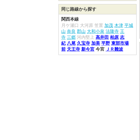
同じ路線から探す
関西本線
月ケ瀬口
大河原
笠置
加茂
木津
平城
山
奈良
郡山
大和小泉
法隆寺
王
寺
三郷
河内堅上
高井田
柏原
志
紀
八尾
久宝寺
加美
平野
東部市場
前
天王寺
新今宮
今宮
ＪＲ難波