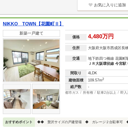
お気に入りに追加
NIKKO TOWN【花園町Ⅱ】
新築一戸建て
4,480万円
価格
住所
大阪府大阪市西成区長
交通
地下鉄四つ橋線 花園町駅
ＪＲ大阪環状線 今宮駅 
間取り
4LDK
2
建物面積
109.57m
総戸数
-
都市ガス
所有権
駐車2台以上
即入
おすすめポイント
◆◆ 贅沢サイズの戸建登場 ◆ ガレージ２台駐車可 ◆