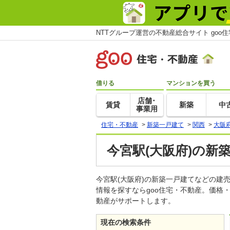
NTTグループ運営の不動産総合サイト goo
借りる
マンションを買う
店舗･
賃貸
新築
中
事業用
住宅・不動産
>
新築一戸建て
>
関西
>
大阪
今宮駅(大阪府)の新
今宮駅(大阪府)の新築一戸建てなどの
情報を探すならgoo住宅・不動産。価格
動産がサポートします。
現在の検索条件