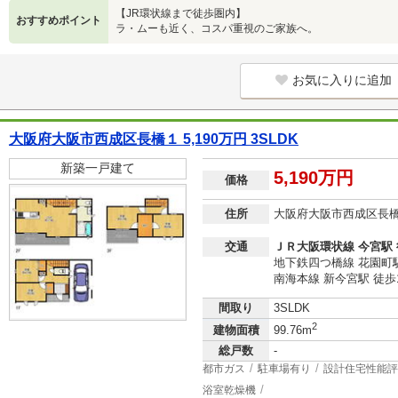
【JR環状線まで徒歩圏内】
おすすめポイント
ラ・ムーも近く、コスパ重視のご家族へ。
お気に入りに追加
大阪府大阪市西成区長橋１ 5,190万円 3SLDK
新築一戸建て
5,190万円
価格
住所
大阪府大阪市西成区長
交通
ＪＲ大阪環状線 今宮駅 
地下鉄四つ橋線 花園町駅
南海本線 新今宮駅 徒歩
間取り
3SLDK
2
建物面積
99.76m
総戸数
-
都市ガス
駐車場有り
設計住宅性能評
浴室乾燥機