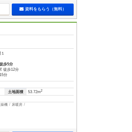
資料をもらう（無料）
開１
徒歩5分
 徒歩12分
15分
2
土地面積
53.72m
乾燥機
床暖房