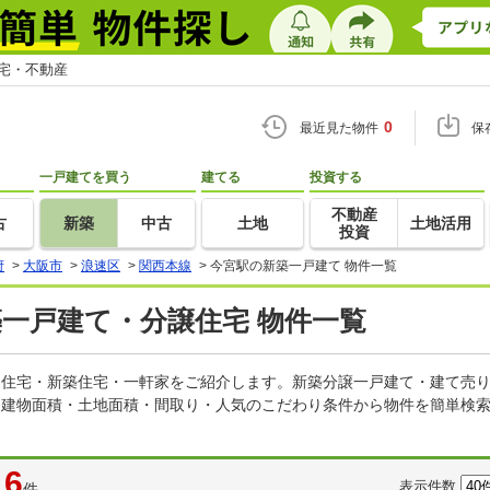
住宅・不動産
0
最近見た物件
保
一戸建てを買う
建てる
投資する
不動産
古
新築
中古
土地
土地活用
投資
府
>
大阪市
>
浪速区
>
関西本線
>
今宮駅の新築一戸建て 物件一覧
築一戸建て・分譲住宅 物件一覧
建売住宅・新築住宅・一軒家をご紹介します。新築分譲一戸建て・建て売
・建物面積・土地面積・間取り・人気のこだわり条件から物件を簡単検索
6
表示件数
件