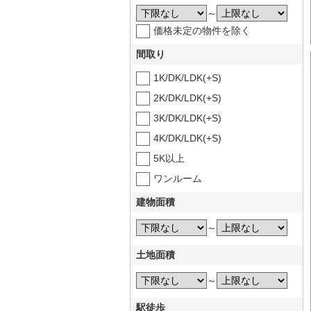
～
価格未定の物件を除く
間取り
1K/DK/LDK(+S)
2K/DK/LDK(+S)
3K/DK/LDK(+S)
4K/DK/LDK(+S)
5K以上
ワンルーム
建物面積
～
土地面積
～
駅徒歩