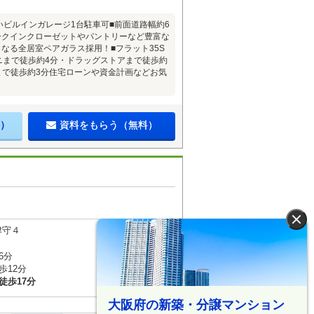
いビルインガレージ1台駐車可■前面道路幅約6
ークインクローゼットやパントリーなど豊富な
なる全居室ペアガラス採用！■フラット35S
ニまで徒歩約4分・ドラッグストアまで徒歩約
まで徒歩約3分住宅ローンや資金計画などお気
）
資料をもらう（無料）
×
津守４
6分
歩12分
徒歩17分
大阪府の新築・分譲マンション