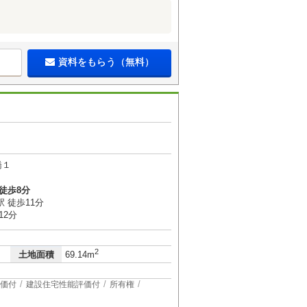
資料をもらう（無料）
橋１
徒歩8分
 徒歩11分
12分
2
土地面積
69.14m
価付
建設住宅性能評価付
所有権