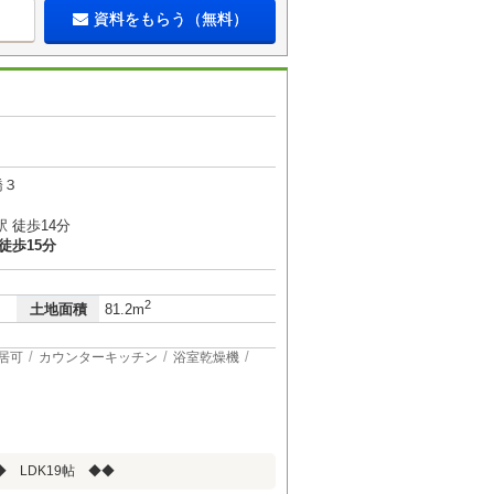
資料をもらう（無料）
橋３
 徒歩14分
徒歩15分
2
土地面積
81.2m
居可
カウンターキッチン
浴室乾燥機
 LDK19帖 ◆◆