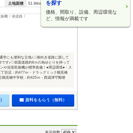
を探す
2
土地面積
51.94m
価格、間取り、設備、周辺環境な
乾燥機
南道路
ど、情報が満載です
勤通学にも便利な立地♪◇南向き道路に面して
です♪◇前面道路約6ｍの為ゆとりを持って
ンや浴室乾燥機が標準装備！●周辺環境●・ス
三丁目店：約477ｍ・ドラッグミック鶴見橋
市立鶴見橋中学校：約425ｍ・西成津守郵便
）
資料をもらう（無料）
表示件数