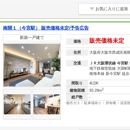
お気に入りに追加
南開１（今宮駅） 販売価格未定/予告広告
新築一戸建て
販売価格未定
価格
住所
大阪府大阪市西成区南
交通
ＪＲ大阪環状線 今宮駅 
地下鉄御堂筋線 大国町駅
南海本線 新今宮駅 徒歩
間取り
4LDK
2
建物面積
93.29m
総戸数
-
都市ガス
駐車場有り
所有権
浴室