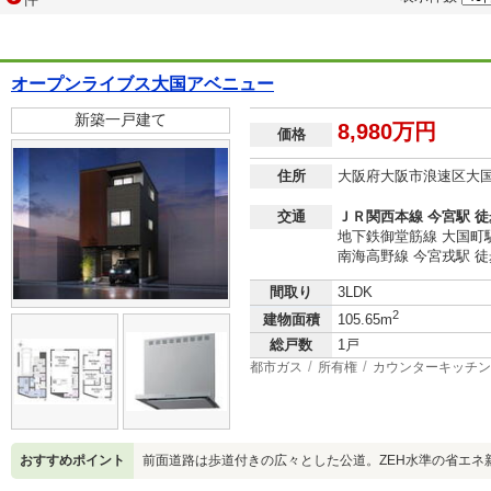
オープンライブス大国アベニュー
新築一戸建て
8,980万円
価格
住所
大阪府大阪市浪速区大
交通
ＪＲ関西本線 今宮駅 徒
地下鉄御堂筋線 大国町駅
南海高野線 今宮戎駅 徒
間取り
3LDK
2
建物面積
105.65m
総戸数
1戸
都市ガス
所有権
カウンターキッチン
おすすめポイント
前面道路は歩道付きの広々とした公道。ZEH水準の省エネ