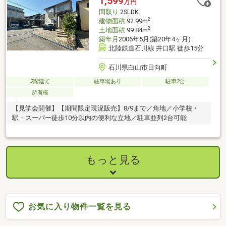
1,599
万円
間取り
2SLDK
2
建物面積
92.99m
2
土地面積
99.84m
築年月
2006年5月(築20年4ヶ月)
北陸鉄道石川線 井口駅 徒歩15分
石川県白山市日向町
2階建て
駐車場あり
駐車2台
所有権
【見学会開催】【期間限定現況販売】8/9まで／角地／小学校・
駅・スーパー徒歩10分以内の便利な立地／駐車並列2台可能
もっと見る
お気に入り物件一覧を見る