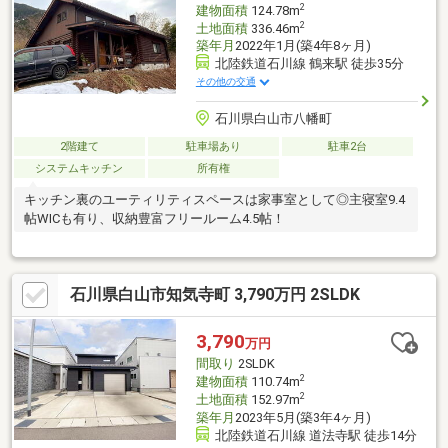
2
建物面積
124.78m
2
土地面積
336.46m
築年月
2022年1月(築4年8ヶ月)
北陸鉄道石川線 鶴来駅 徒歩35分
その他の交通
石川県白山市八幡町
2階建て
駐車場あり
駐車2台
システムキッチン
所有権
キッチン裏のユーティリティスペースは家事室として◎主寝室9.4
帖WICも有り、収納豊富フリールーム4.5帖！
石川県白山市知気寺町 3,790万円 2SLDK
3,790
万円
間取り
2SLDK
2
建物面積
110.74m
2
土地面積
152.97m
築年月
2023年5月(築3年4ヶ月)
北陸鉄道石川線 道法寺駅 徒歩14分