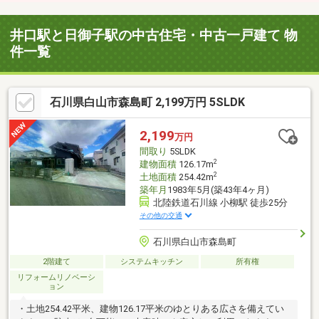
井口駅と日御子駅の中古住宅・中古一戸建て 物
件一覧
石川県白山市森島町 2,199万円 5SLDK
2,199
万円
間取り
5SLDK
2
建物面積
126.17m
2
土地面積
254.42m
築年月
1983年5月(築43年4ヶ月)
北陸鉄道石川線 小柳駅 徒歩25分
その他の交通
石川県白山市森島町
2階建て
システムキッチン
所有権
リフォームリノベーシ
ョン
・土地254.42平米、建物126.17平米のゆとりある広さを備えてい