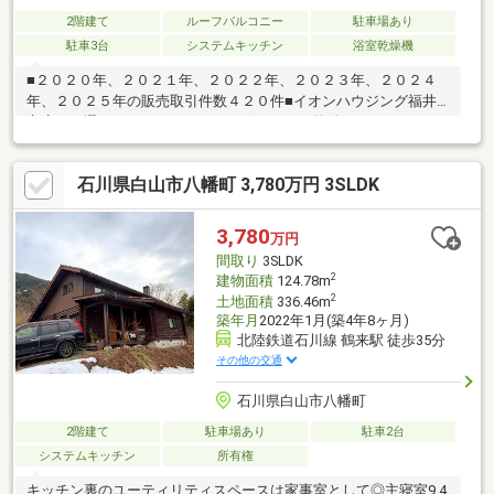
2階建て
ルーフバルコニー
駐車場あり
駐車3台
システムキッチン
浴室乾燥機
■２０２０年、２０２１年、２０２２年、２０２３年、２０２４
年、２０２５年の販売取引件数４２０件■イオンハウジング福井
市店をお選び頂き、ありがとうございます～物件のおすすめポイ
ント～・ＬＤＫ２０帖の広々スペース♪・居室収納付き♪・対面キ
ッチン♪【リノベーション完了！】５SＬＤＫで２５帖の広々ＬＤ
石川県白山市八幡町 3,780万円 3SLDK
Ｋと８帖の洋室が魅力！水回りや内装を中心に丁寧なフルリフォ
ームを実施した、快適で安心な暮らしが叶う住まいです。運営会
社：株式会社住まいのＫＯＥＩイオンハウジングの加盟店は全て
3,780
万円
独立自営です。担当：水木 洋TEL：090-5643-8793
間取り
3SLDK
2
建物面積
124.78m
2
土地面積
336.46m
築年月
2022年1月(築4年8ヶ月)
北陸鉄道石川線 鶴来駅 徒歩35分
その他の交通
石川県白山市八幡町
2階建て
駐車場あり
駐車2台
システムキッチン
所有権
キッチン裏のユーティリティスペースは家事室として◎主寝室9.4