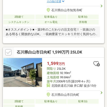
その他の交通
石川県白山市知気寺町
2階建て
駐車場あり
駐車3台
システムキッチン
オール電化
所有権
■オススメポイント■・築3年のこだわりの注文住宅！・吹抜けの
ある明るく開放的なLDK。・収納豊富でスッキリ片付く気持ちの
良いお家。・中２階や納戸などフリースペースも充実。・２階洋
室には書斎+広々ウォークインクローゼット。・ガレージ（1台
分）を含め、駐車は4台可能！■アクセス■・新築が建ち並ぶ造成
石川県白山市日向町 1,599万円 2SLDK
地内のキレイな街並み♪・小中学校やこども園も近く子育て世帯に
もオススメ。・スーパーやドラッグストアも徒歩圏内。・自然豊
かで静かな環境。野々市方面へのアクセスも◎■サポート■・商談
1,599
万円
からご入居まで経験豊富なスタッフが丁寧にサポートいたしま
間取り
2SLDK
す。ぜひ一度お問合せ下さい！
2
建物面積
92.99m
2
土地面積
99.84m
築年月
2006年5月(築20年4ヶ月)
北陸鉄道石川線 井口駅 徒歩15分
石川県白山市日向町
2階建て
駐車場あり
駐車2台
所有権