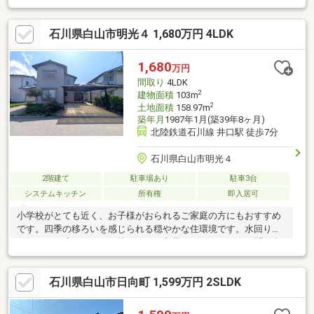
石川県白山市明光４ 1,680万円 4LDK
1,680
万円
間取り
4LDK
2
建物面積
103m
2
土地面積
158.97m
築年月
1987年1月(築39年8ヶ月)
北陸鉄道石川線 井口駅 徒歩7分
石川県白山市明光４
2階建て
駐車場あり
駐車3台
システムキッチン
所有権
即入居可
小学校がとても近く、お子様がおられるご家庭の方にもおすすめ
です。四季の移ろいを感じられる穏やかな住環境です。水回りも
リフォーム済みなので気持ちよくご入居いただけます！お問い合
わせお待ちしております。※仲介指定業者有
石川県白山市日向町 1,599万円 2SLDK