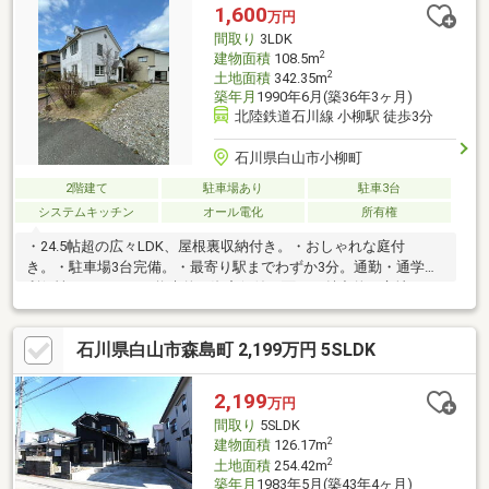
な住環境で、快適な暮らしが可能です。
1,600
万円
間取り
3LDK
2
建物面積
108.5m
2
土地面積
342.35m
築年月
1990年6月(築36年3ヶ月)
北陸鉄道石川線 小柳駅 徒歩3分
石川県白山市小柳町
2階建て
駐車場あり
駐車3台
システムキッチン
オール電化
所有権
・24.5帖超の広々LDK、屋根裏収納付き。・おしゃれな庭付
き。・駐車場3台完備。・最寄り駅までわずか3分。通勤・通学の
利便性はもちろん、将来的な資産価値の面でも魅力的な立地で
す。・駅近でありながら、喧騒を離れた閑静な住宅街に位置して
います。小さなお子様がいるご家庭や、静かな環境で過ごしたい
石川県白山市森島町 2,199万円 5SLDK
方にも最適です。・春には敷地内の桜が満開に。※記載内容と現
況が異なる場合は現況優先とさせていただきます。※本物件は現
状有姿での販売となります。建物・設備の状態については現地に
2,199
万円
てご確認ください。 ※売主負担にて植栽剪定・残置物撤去後のお
間取り
5SLDK
引き渡しとなります。
2
建物面積
126.17m
2
土地面積
254.42m
築年月
1983年5月(築43年4ヶ月)