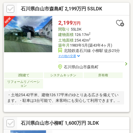
石川県白山市森島町 2,199万円 5SLDK
2,199
万円
間取り
5SLDK
2
建物面積
126.17m
2
土地面積
254.42m
築年月
1983年5月(築43年4ヶ月)
北陸鉄道石川線 小柳駅 徒歩25分
その他の交通
石川県白山市森島町
2階建て
システムキッチン
所有権
リフォームリノベーシ
ョン
・土地254.42平米、建物126.17平米のゆとりある広さを備えてい
ます。・駐車は3台可能で、来客時にも安心して利用できます。・
外壁塗装を施し、外観も美しく一新しています。・拡張された
LDKは開放感があり、ご家族団らんの場に最適です。・キッチン
や浴室などの水回り設備はすべて新品に交換済みです。・和室を
石川県白山市小柳町 1,600万円 3LDK
洋室へ変更し、内装も全面的にリニューアルしています。・5LDK
の間取りで、子育て世帯や在宅ワークにも適しています。・静か