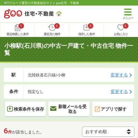
NTTグループ運営の不動産総合サイト goo住宅・不動産
1
0
0
0
最近検索した条件
最近見た物件
保存した条件
お気に入り
小柳駅(石川県)の中古一戸建て・中古住宅 物件一
覧
駅
変更する
北陸鉄道石川線/小柳
条件
変更する
指定なし
新着メールを受
検索条件を保存
アプリで探す
取る
6
件
が該当しました。