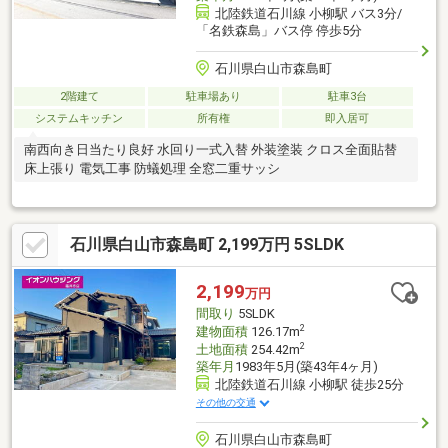
北陸鉄道石川線 小柳駅 バス3分/
「名鉄森島」バス停 停歩5分
石川県白山市森島町
2階建て
駐車場あり
駐車3台
システムキッチン
所有権
即入居可
南西向き日当たり良好 水回り一式入替 外装塗装 クロス全面貼替
床上張り 電気工事 防蟻処理 全窓二重サッシ
石川県白山市森島町 2,199万円 5SLDK
2,199
万円
間取り
5SLDK
2
建物面積
126.17m
2
土地面積
254.42m
築年月
1983年5月(築43年4ヶ月)
北陸鉄道石川線 小柳駅 徒歩25分
その他の交通
石川県白山市森島町