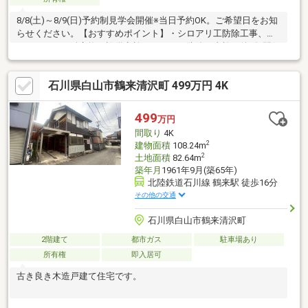
8/8(土)～8/9(日)予約制見学会開催※当日予約OK。ご希望日をお知
らせください。【おすすめポイント】・シロアリ工防除工事、ク
リーニング、鍵交換、設備点検・シロアリ防除工事施工後5年間保
証。・雨漏り、構造上主要な部分の欠陥や・腐食、給排水管の故
障や漏水についてお引渡しより２年間保証。【周辺施設】・明光
石川県白山市鶴来清沢町 499万円 4K
小学校まで約650ｍ（徒歩約9分）・北辰中学校まで約1.1ｋｍ（徒
歩14分）・マルエー コア井口店様まで約240ｍ（徒歩3分）・ロー
ソン 白山森島店様まで約650ｍ（徒歩9分）・北陸鉄道石川
499
万円
間取り
4K
2
建物面積
108.24m
2
土地面積
82.64m
築年月
1961年9月(築65年)
北陸鉄道石川線 鶴来駅 徒歩16分
その他の交通
石川県白山市鶴来清沢町
2階建て
都市ガス
駐車場あり
所有権
即入居可
古き良き木造戸建て住宅です。