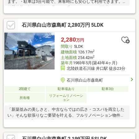
ます。・駐車は3台可能で、来客時にも安心して利用できます。・
外壁塗装を施し、外観も美しく一新しています。・拡張された
LDKは開放感があり、ご家族団らんの場に最適です。・キッチン
や浴室などの水回り設備はすべて新品に交換済みです。・和室を
石川県白山市森島町 2,280万円 5LDK
洋室へ変更し、内装も全面的にリニューアルしています。・5LDK
の間取りで、子育て世帯や在宅ワークにも適しています。・静か
な住環境で、快適な暮らしが可能です。
2,280
万円
間取り
5LDK
2
建物面積
126.17m
2
土地面積
254.42m
築年月
1983年5月(築43年4ヶ月)
北陸鉄道石川線 井口駅 徒歩23分
石川県白山市森島町
2階建て
駐車場あり
駐車3台
リフォームリノベーシ
所有権
ョン
「新築並みの美しさと、中古ならではの広さ・コスパを両立した
い」そんな欲張りなご要望を叶える、フルリノベーション物件
（2026年1月完工）が登場しました！・ 水回り（キッチン・バ
ス・トイレ等）すべて新品交換！外壁・クロス・床も全面リニュ
ーアル。・土地76坪超（254.42㎡）、建物38坪超（126.17㎡）の
石川県白山市森島町 2,199万円 5SLDK
広大な5LDK。（ＬＤＫ拡張）・セカンドカーや来客時も安心の