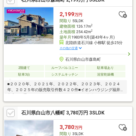
「駐車3台可能」。・部屋数にゆとりがあるため、書斎確保や子供
部屋、ワークスペース等にも柔軟に対応。固定資産税 土地:23、
2,199
万円
347円/建物:31、418円 未登記部分登記予定
間取り
5SLDK
2
建物面積
126.17m
2
土地面積
254.42m
築年月
1983年5月(築43年4ヶ月)
北陸鉄道石川線 小柳駅 徒歩25分
その他の交通
石川県白山市森島町
2階建て
ルーフバルコニー
駐車場あり
駐車3台
システムキッチン
浴室乾燥機
■２０２０年、２０２１年、２０２２年、２０２３年、２０２４
年、２０２５年の販売取引件数４２０件■イオンハウジング福井
市店をお選び頂き、ありがとうございます～物件のおすすめポイ
ント～・ＬＤＫ２０帖の広々スペース♪・居室収納付き♪・対面キ
ッチン♪【リノベーション完了！】５SＬＤＫで２５帖の広々ＬＤ
石川県白山市八幡町 3,780万円 3SLDK
Ｋと８帖の洋室が魅力！水回りや内装を中心に丁寧なフルリフォ
ームを実施した、快適で安心な暮らしが叶う住まいです。運営会
社：株式会社住まいのＫＯＥＩイオンハウジングの加盟店は全て
3,780
万円
独立自営です。担当：水木 洋TEL：090-5643-8793
間取り
3SLDK