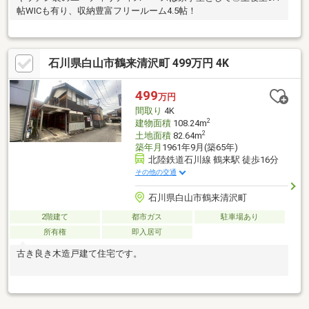
帖WICも有り、収納豊富フリールーム4.5帖！
石川県白山市鶴来清沢町 499万円 4K
499
万円
間取り
4K
2
建物面積
108.24m
2
土地面積
82.64m
築年月
1961年9月(築65年)
北陸鉄道石川線 鶴来駅 徒歩16分
その他の交通
石川県白山市鶴来清沢町
2階建て
都市ガス
駐車場あり
所有権
即入居可
古き良き木造戸建て住宅です。