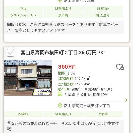
富山県高岡市北島
平屋
駐車場あり
駐車3台
システムキッチン
所有権
即入居可
間取り8DK、さらに屋根裏収納スペースもあります！駐車スペー
ス・倉庫としてもオススメです☆
富山県高岡市横田町２丁目 360万円 7K
360
万円
間取り
7K
2
建物面積
142.14m
2
土地面積
144.38m
築年月
1938年1月(築88年8ヶ月)
万葉線 片原町駅 徒歩19分
富山県高岡市横田町２丁目
2階建て
駐車場あり
所有権
昔ながらの街並みに佇む一軒。きれいな水回りがうれしい中古住
宅