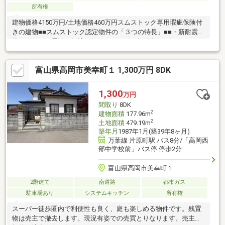
所有権
建物価格4150万円/土地価格460万円スムストック専用瑕疵保険付
きの建物■■スムストック認定物件の「３つの特長」■■・新耐震基
準レベルの耐震性を保持しています。・50年以上のメンテナンス
プログラムにより、お住まいを長期にわたり守り続けていま
す。・新築時から実施した「点検・補修」の住宅履歴が保管され
富山県高岡市美幸町１ 1,300万円 8DK
ています。■住友林業施工の家■2016年9月建築■BF構法■長期優良
住宅認定通知書取得済（新築時）■システムキッチン IHコンロ■
浴室換気乾燥機あり■ビルトイン車庫あり（2台分）※車種による■
1,300
万円
坪庭あり■エコジョーズ
間取り
8DK
2
建物面積
177.96m
2
土地面積
479.19m
築年月
1987年1月(築39年8ヶ月)
万葉線 片原町駅 バス8分/「高岡西
部中学校前」バス停 停歩2分
富山県高岡市美幸町１
2階建て
南道路
都市ガス
駐車場あり
システムキッチン
所有権
スーパー徒歩圏内で利便性も良く、庭も楽しめる物件です。残置
物は売主で撤去します。現況有姿での売買とりなります。売主の