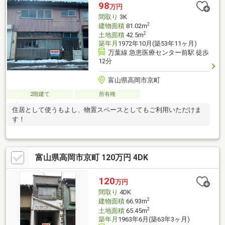
98
万円
間取り
3K
2
建物面積
81.02m
2
土地面積
42.5m
築年月
1972年10月(築53年11ヶ月)
万葉線 急患医療センター前駅 徒歩
12分
富山県高岡市京町
2階建て
所有権
住居として使うもよし、物置スペースとしてもご利用いただけま
す！
富山県高岡市京町 120万円 4DK
120
万円
間取り
4DK
2
建物面積
66.93m
2
土地面積
65.45m
築年月
1963年6月(築63年3ヶ月)