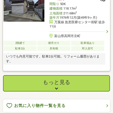
間取り
5DK
2
建物面積
118.17m
2
土地面積
211.68m
築年月
1976年12月(築49年9ヶ月)
万葉線 急患医療センター前駅 徒歩
11分
富山県高岡市京町
2階建て
都市ガス
駐車場あり
駐車2台
所有権
即入居可
いつでも内見可能です。駐車2台可能。リフォーム履歴がありま
す。
もっと見る
お気に入り物件一覧を見る