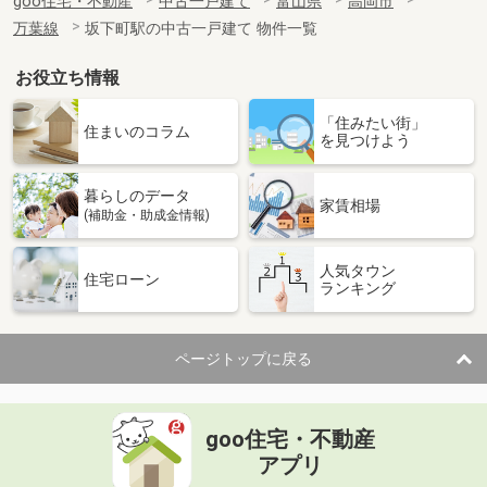
goo住宅・不動産
中古一戸建て
富山県
高岡市
万葉線
坂下町駅の中古一戸建て 物件一覧
お役立ち情報
「住みたい街」
住まいのコラム
を見つけよう
暮らしのデータ
家賃相場
(補助金・助成金情報)
人気タウン
住宅ローン
ランキング
ページトップに戻る
goo住宅・不動産
アプリ