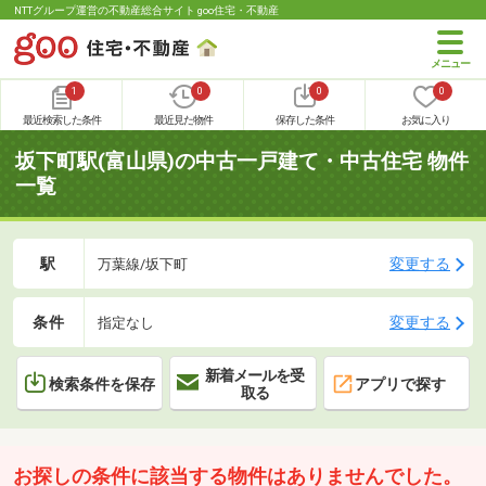
NTTグループ運営の不動産総合サイト goo住宅・不動産
1
0
0
0
最近検索した条件
最近見た物件
保存した条件
お気に入り
坂下町駅(富山県)の中古一戸建て・中古住宅 物件
一覧
駅
変更する
万葉線/坂下町
条件
変更する
指定なし
新着メールを受
検索条件を保存
アプリで探す
取る
お探しの条件に該当する物件はありませんでした。