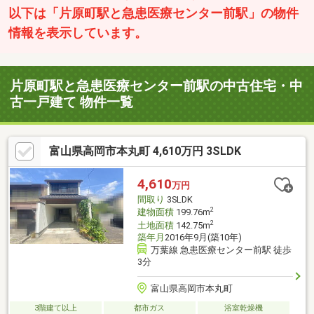
以下は「片原町駅と急患医療センター前駅」の物件
情報を表示しています。
片原町駅と急患医療センター前駅の中古住宅・中
古一戸建て 物件一覧
富山県高岡市本丸町 4,610万円 3SLDK
4,610
万円
間取り
3SLDK
2
建物面積
199.76m
2
土地面積
142.75m
築年月
2016年9月(築10年)
万葉線 急患医療センター前駅 徒歩
3分
富山県高岡市本丸町
3階建て以上
都市ガス
浴室乾燥機