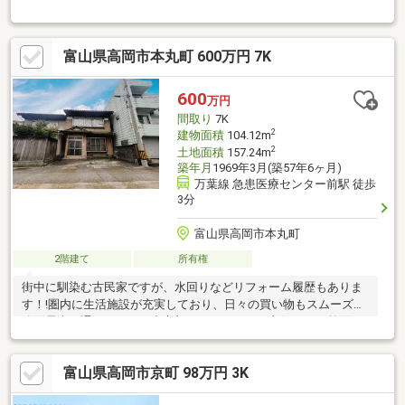
契約不適合責任は免責となります。
富山県高岡市本丸町 600万円 7K
600
万円
間取り
7K
2
建物面積
104.12m
2
土地面積
157.24m
築年月
1969年3月(築57年6ヶ月)
万葉線 急患医療センター前駅 徒歩
3分
富山県高岡市本丸町
2階建て
所有権
街中に馴染む古民家ですが、水回りなどリフォーム履歴もありま
す！!圏内に生活施設が充実しており、日々の買い物もスムーズ。
路面電車も通っており、中心部へのアクセスも良好です！前面に
建物がなく、明るくゆったりとした開放感が広がります。ぜひご
体感ください!(^^)・現状渡し・上水道引込有(引込13mm、メータ
富山県高岡市京町 98万円 3K
ーなし)・下水道引込有(受益者負担金納入済)・築年数不明・駐車
1台可能(軽自動車)