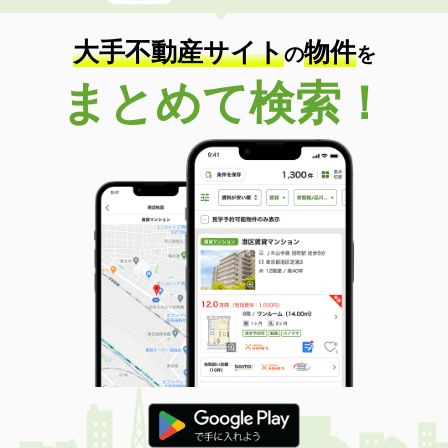
大手不動産サイト
物件
の
を
まとめて検索！