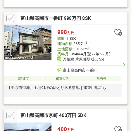
富山県高岡市一番町 998万円 8SK
998
万円
間取り
8SK
2
建物面積
265.7m
2
土地面積
301.61m
築年月
1954年4月(築72年5ヶ月)
万葉線 片原町駅 徒歩5分
富山県高岡市一番町
2階建て
都市ガス
所有権
【中心市街地】土地91坪のゆとりある敷地｜建替用地にも
富山県高岡市京町 400万円 5DK
400
万円