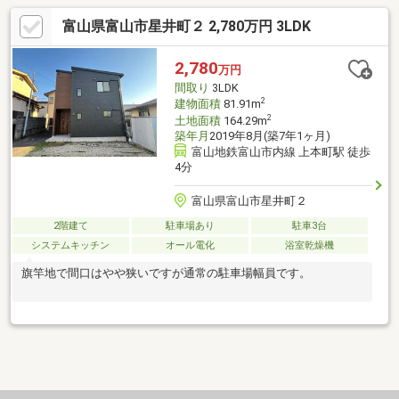
富山県富山市星井町２ 2,780万円 3LDK
2,780
万円
間取り
3LDK
2
建物面積
81.91m
2
土地面積
164.29m
築年月
2019年8月(築7年1ヶ月)
富山地鉄富山市内線 上本町駅 徒歩
4分
富山県富山市星井町２
2階建て
駐車場あり
駐車3台
システムキッチン
オール電化
浴室乾燥機
旗竿地で間口はやや狭いですが通常の駐車場幅員です。