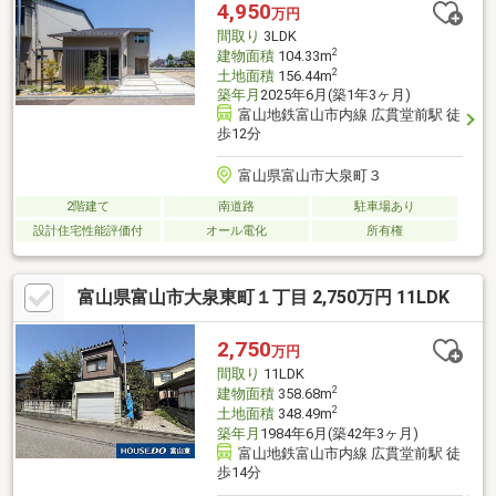
します。【0120-011-768】へお電話いただくか、【オレンジ色資
4,950
万円
料請求（無料）ボタン】【赤色見学予約をする（無料）ボタン】
間取り
3LDK
よりお問い合わせください。
2
建物面積
104.33m
2
土地面積
156.44m
築年月
2025年6月(築1年3ヶ月)
富山地鉄富山市内線 広貫堂前駅 徒
歩12分
富山県富山市大泉町３
2階建て
南道路
駐車場あり
設計住宅性能評価付
オール電化
所有権
富山県富山市大泉東町１丁目 2,750万円 11LDK
2,750
万円
間取り
11LDK
2
建物面積
358.68m
2
土地面積
348.49m
築年月
1984年6月(築42年3ヶ月)
富山地鉄富山市内線 広貫堂前駅 徒
歩14分