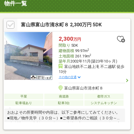
物件一覧
富山県富山市清水町８ 2,300万円 5DK
2,300
万円
間取り
5DK
2
建物面積
99.97m
2
土地面積
261.19m
築年月
2002年11月(築23年10ヶ月)
富山地鉄不二越上滝 不二越駅 徒歩
13分
その他の交通
富山県富山市清水町８
平屋
南道路
都市ガス
駐車場あり
駐車3台
システムキッチン
おおよその所要時間や内容は、以下ご参考にしてみてください。
■現地／物件見学（３０分～）■ご希望条件のご相談（３０分～）
■資金計画のご相談（３０分～）■土地・家・マンションの探し方
のご相談（３０分～）■会社の強みのご紹介（３０分～）■持家を