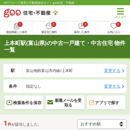
NTTグループ運営の不動産総合サイト goo住宅・不動産
1
0
0
0
最近検索した条件
最近見た物件
保存した条件
お気に入り
上本町駅(富山県)の中古一戸建て・中古住宅 物件
一覧
駅
変更する
富山地鉄富山市内線/上本町
条件
変更する
指定なし
新着メールを受
検索条件を保存
アプリで探す
取る
1
件
が該当しました。