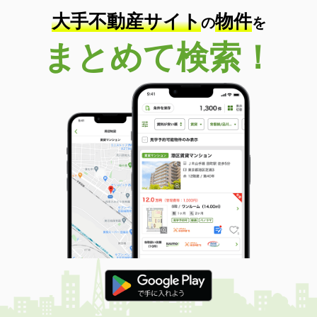
大手不動産サイト
物件
の
を
まとめて検索！