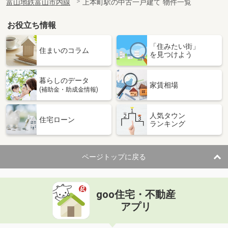
富山地鉄富山市内線
上本町駅の中古一戸建て 物件一覧
お役立ち情報
「住みたい街」
住まいのコラム
を見つけよう
暮らしのデータ
家賃相場
(補助金・助成金情報)
人気タウン
住宅ローン
ランキング
ページトップに戻る
goo住宅・不動産
アプリ