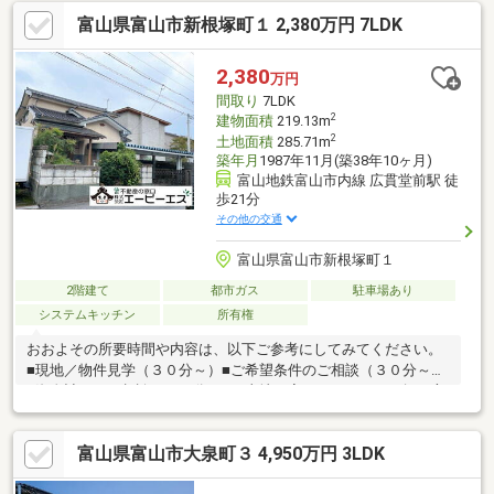
お持ちの方のお住み替えのご相談（３０分～）マイホーム購入は
富山県富山市新根塚町１ 2,380万円 7LDK
人生の大切なご決断です。気になる点は何でもお気軽にご相談く
ださい。当社スタッフが、ご納得頂けるまでご相談をお受けいた
します。【0120-011-768】へお電話いただくか、【オレンジ色資
2,380
万円
料請求（無料）ボタン】【赤色見学予約をする（無料）ボタン】
間取り
7LDK
よりお問い合わせください。
2
建物面積
219.13m
2
土地面積
285.71m
築年月
1987年11月(築38年10ヶ月)
富山地鉄富山市内線 広貫堂前駅 徒
歩21分
その他の交通
富山県富山市新根塚町１
2階建て
都市ガス
駐車場あり
システムキッチン
所有権
おおよその所要時間や内容は、以下ご参考にしてみてください。
■現地／物件見学（３０分～）■ご希望条件のご相談（３０分～）
■資金計画のご相談（３０分～）■土地・家・マンションの探し方
のご相談（３０分～）■会社の強みのご紹介（３０分～）■持家を
お持ちの方のお住み替えのご相談（３０分～）マイホーム購入は
富山県富山市大泉町３ 4,950万円 3LDK
人生の大切なご決断です。気になる点は何でもお気軽にご相談く
ださい。当社スタッフが、ご納得頂けるまでご相談をお受けいた