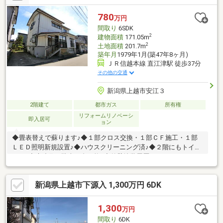
780
万円
間取り
6SDK
2
建物面積
171.05m
2
土地面積
201.7m
築年月
1979年1月(築47年8ヶ月)
ＪＲ信越本線 直江津駅 徒歩37分
その他の交通
新潟県上越市安江３
2階建て
都市ガス
所有権
リフォームリノベーシ
即入居可
ョン
◆畳表替えで蘇ります♪◆１部クロス交換・１部ＣＦ施工・１部
ＬＥＤ照明新規設置♪◆ハウスクリーニング済♪◆２階にもトイレ
あり♪◆庭造作で駐車２台可能♪◆外壁塗装履歴♪
新潟県上越市下源入 1,300万円 6DK
1,300
万円
間取り
6DK