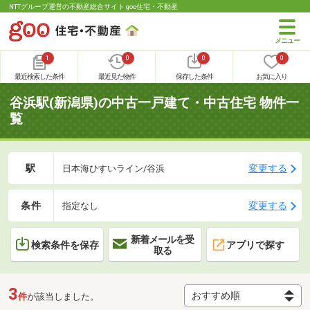
NTTグループ運営の不動産総合サイト goo住宅・不動産
1
0
0
0
最近検索した条件
最近見た物件
保存した条件
お気に入り
谷浜駅(新潟県)の中古一戸建て・中古住宅 物件一
覧
駅
変更する
日本海ひすいライン/谷浜
条件
変更する
指定なし
新着メールを受
検索条件を保存
アプリで探す
取る
3
件
が該当しました。