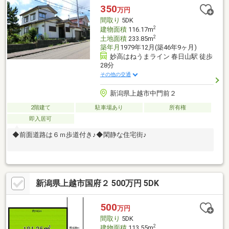
350
万円
間取り
5DK
2
建物面積
116.17m
2
土地面積
233.85m
築年月
1979年12月(築46年9ヶ月)
妙高はねうまライン 春日山駅 徒歩
28分
その他の交通
新潟県上越市中門前２
2階建て
駐車場あり
所有権
即入居可
◆前面道路は６ｍ歩道付き♪◆閑静な住宅街♪
新潟県上越市国府２ 500万円 5DK
500
万円
間取り
5DK
2
建物面積
113.55m