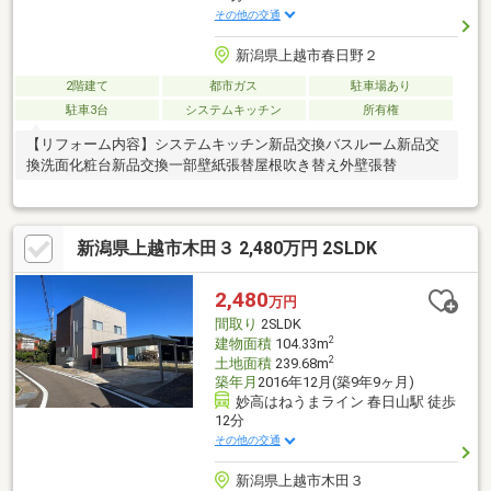
その他の交通
新潟県上越市春日野２
2階建て
都市ガス
駐車場あり
駐車3台
システムキッチン
所有権
【リフォーム内容】システムキッチン新品交換バスルーム新品交
換洗面化粧台新品交換一部壁紙張替屋根吹き替え外壁張替
新潟県上越市木田３ 2,480万円 2SLDK
2,480
万円
間取り
2SLDK
2
建物面積
104.33m
2
土地面積
239.68m
築年月
2016年12月(築9年9ヶ月)
妙高はねうまライン 春日山駅 徒歩
12分
その他の交通
新潟県上越市木田３