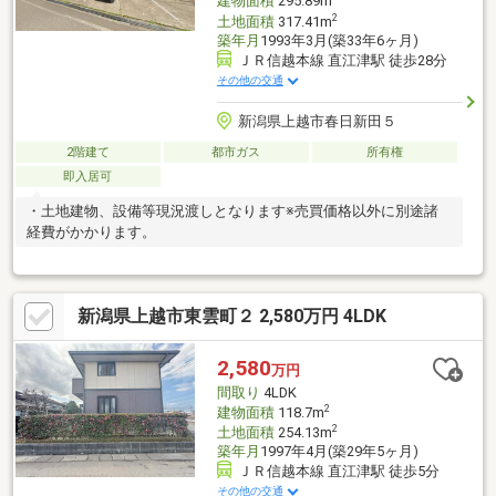
建物面積
295.89m
2
土地面積
317.41m
築年月
1993年3月(築33年6ヶ月)
ＪＲ信越本線 直江津駅 徒歩28分
その他の交通
新潟県上越市春日新田５
2階建て
都市ガス
所有権
即入居可
・土地建物、設備等現況渡しとなります※売買価格以外に別途諸
経費がかかります。
新潟県上越市東雲町２ 2,580万円 4LDK
2,580
万円
間取り
4LDK
2
建物面積
118.7m
2
土地面積
254.13m
築年月
1997年4月(築29年5ヶ月)
ＪＲ信越本線 直江津駅 徒歩5分
その他の交通