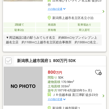
日本海ひすいライン 名立駅 徒歩23
分
その他の交通
新潟県上越市名立区名立小泊
2階建て
南道路
駐車場あり
駐車2台
所有権
即入居可
▼周辺施設□道の駅うみてらす名立 約800ｍ□セブンイレブン上
越名立店 約1100ｍ□上越市名立区総合事務所 約1300ｍ□名立谷
浜SA 約2700ｍ□シーサイドパーク名立 約3400ｍ
新潟県上越市国府１ 800万円 5DK
800
万円
間取り
5DK
2
建物面積
170.98m
2
土地面積
333m
築年月
1971年4月(築55年5ヶ月)
ＪＲ信越本線 直江津駅 徒歩23分
その他の交通
新潟県上越市国府１