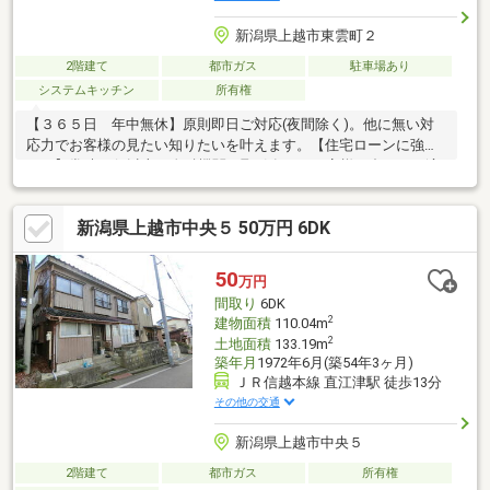
新潟県上越市東雲町２
2階建て
都市ガス
駐車場あり
システムキッチン
所有権
【３６５日 年中無休】原則即日ご対応(夜間除く)。他に無い対
応力でお客様の見たい知りたいを叶えます。【住宅ローンに強
い！】常時20行以上の金融機関と取引有り。お客様に合わせて適
切なプランをご提案させて頂きます。
新潟県上越市中央５ 50万円 6DK
50
万円
間取り
6DK
2
建物面積
110.04m
2
土地面積
133.19m
築年月
1972年6月(築54年3ヶ月)
ＪＲ信越本線 直江津駅 徒歩13分
その他の交通
新潟県上越市中央５
2階建て
都市ガス
所有権