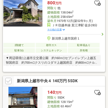
800
万円
間取り
他
2
建物面積
138.04m
2
土地面積
258.65m
築年月
1973年12月(築52年9ヶ月)
ＪＲ信越本線 直江津駅 徒歩28分
その他の交通
新潟県上越市国府１
2階建て
都市ガス
駐車場あり
駐車3台
システムキッチン
所有権
▼周辺環境□上越市立交通公園 約160ｍ□セブンイレブン上越五
智国府店 約700ｍ□クスリのコダマ上越国府店 約800ｍ□ナルス
国府店 約850ｍ□五智郵便局 約1180ｍ□無印良品直江津 約
1700ｍ□上越市立水族博物館うみがたり 約1900ｍ□上越市役所
約2500ｍ
新潟県上越市中央４ 140万円 5SDK
140
万円
間取り
5SDK
2
建物面積
128.15m
2
土地面積
63.46m