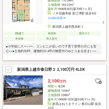
建物面積
110.54m
2
土地面積
165.22m
築年月
1956年8月(築70年1ヶ月)
ＪＲ信越本線 直江津駅 徒歩6分
その他の交通
新潟県上越市西本町１
2階建て
南道路
都市ガス
所有権
即入居可
●小学校にスーパー、コンビニが近いので子育て世帯の方にも安
心♪♪●土地約50坪、建物約33.4坪の物置付のゆとりある住まい♪♪●
落ち着いた住環境で駅も近く利便性の良い立地です♪♪●屋根は瓦
とステンレスなので劣化の心配が少ないので安心♪♪●リフォー
ム・リノベーションを自分好みにできます♪♪
新潟県上越市春日野２ 2,100万円 4LDK
2,100
万円
間取り
4LDK
2
建物面積
120m
2
土地面積
238m
築年月
1990年10月(築35年11ヶ月)
妙高はねうまライン 春日山駅 徒歩
12分