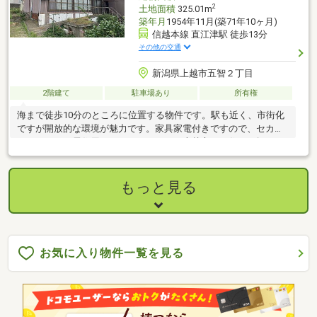
2
土地面積
325.01m
築年月
1954年11月(築71年10ヶ月)
信越本線 直江津駅 徒歩13分
その他の交通
新潟県上越市五智２丁目
2階建て
駐車場あり
所有権
海まで徒歩10分のところに位置する物件です。駅も近く、市街化
ですが開放的な環境が魅力です。家具家電付きですので、セカン
ドハウスにも居住用にもおすすめです。上越市での住まい探しは
当社にお任せください。快
もっと見る
お気に入り物件一覧を見る