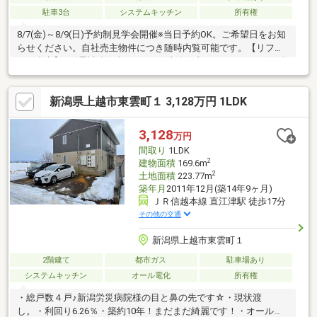
駐車3台
システムキッチン
所有権
8/7(金)～8/9(日)予約制見学会開催※当日予約OK。ご希望日をお知
らせください。自社売主物件につき随時内覧可能です。【リフォ
ーム内容】●耐震補強工事●シロアリ防除工事、クリーニング、鍵
交換、雨漏り点検、設備点検●システムキッチン交換、ユニット
バス交換、トイレ交換、洗面化粧台交換●間取変更、室内ドア交
新潟県上越市東雲町１ 3,128万円 1LDK
換、床材上張り、シューズボックス交換、クロス張替え●給湯器
交換、インターホン設置、火災警報器設置、照明器具交換【おす
すめポイント】・耐震適合証明書を取得すれば（要別途費用）、
3,128
万円
条件により住宅ローン減税や不動産取得税減税の対象になりま
間取り
1LDK
す・雨漏り、構造上主要な部分の
2
建物面積
169.6m
2
土地面積
223.77m
築年月
2011年12月(築14年9ヶ月)
ＪＲ信越本線 直江津駅 徒歩17分
その他の交通
新潟県上越市東雲町１
2階建て
都市ガス
駐車場あり
システムキッチン
オール電化
所有権
・総戸数４戸♪新潟労災病院様の目と鼻の先です☆・現状渡
し。・利回り6.26％・築約10年！まだまだ綺麗です！・オール電