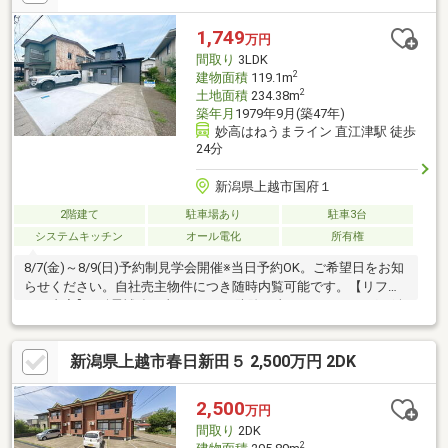
張り、シューズボックス交換、クロス張替え●給湯器交換、イン
ターホン設置、火災警報器設置、照明器具交換【おすすめポイン
1,749
万円
ト】・本物件は条件により住宅ローン減税が適用されます。・雨
間取り
3LDK
漏り、構造上主要な部分の欠陥
2
建物面積
119.1m
2
土地面積
234.38m
築年月
1979年9月(築47年)
妙高はねうまライン 直江津駅 徒歩
24分
新潟県上越市国府１
2階建て
駐車場あり
駐車3台
システムキッチン
オール電化
所有権
8/7(金)～8/9(日)予約制見学会開催※当日予約OK。ご希望日をお知
らせください。自社売主物件につき随時内覧可能です。【リフォ
ーム内容】●耐震補強工事●シロアリ防除工事、クリーニング、鍵
交換、雨漏り点検、設備点検●駐車場拡張、屋根塗装、外壁塗装●
システムキッチン交換、ユニットバス交換、トイレ交換、洗面化
新潟県上越市春日新田５ 2,500万円 2DK
粧台交換●間取変更、玄関ドア交換、室内ドア交換、床材上張
り、シューズボックス交換、クロス張替え●給湯器交換、インタ
ーホン設置、火災警報器設置、照明器具交換【おすすめポイン
2,500
万円
ト】・耐震適合証明書を取得すれば（要別途費用）、条件により
間取り
2DK
住宅ローン減税や不動産取得税減
2