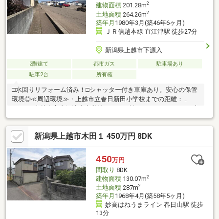
2
建物面積
201.28m
2
土地面積
264.26m
築年月
1980年3月(築46年6ヶ月)
ＪＲ信越本線 直江津駅 徒歩27分
新潟県上越市下源入
2階建て
都市ガス
駐車場あり
駐車2台
所有権
□水回りリフォーム済み！□シャッター付き車庫あり。安心の保管
環境◎≪周辺環境≫・上越市立春日新田小学校までの距離：
580m・上越市立直江津東中学校までの距離：1308m・ローソン上
越下門前店までの距離：616m・イオン下門前店までの距離：
1292m・ツルハドラッグ上越春日新田店までの距離：423m≪備考
新潟県上越市木田１ 450万円 8DK
≫・現在居住中のため、内覧はご相談ください
450
万円
間取り
8DK
2
建物面積
130.07m
2
土地面積
287m
築年月
1968年4月(築58年5ヶ月)
妙高はねうまライン 春日山駅 徒歩
13分