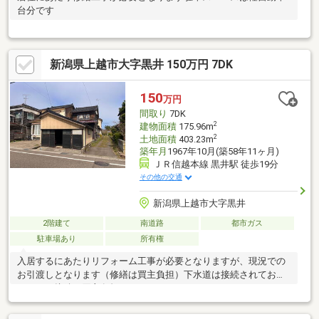
台分です
新潟県上越市大字黒井 150万円 7DK
150
万円
間取り
7DK
2
建物面積
175.96m
2
土地面積
403.23m
築年月
1967年10月(築58年11ヶ月)
ＪＲ信越本線 黒井駅 徒歩19分
その他の交通
新潟県上越市大字黒井
2階建て
南道路
都市ガス
駐車場あり
所有権
入居するにあたりリフォーム工事が必要となりますが、現況での
お引渡しとなります（修繕は買主負担）下水道は接続されており
ません（接続は買主負担）