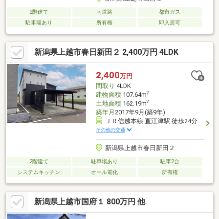
2階建て
南道路
都市ガス
駐車場あり
所有権
即入居可
新潟県上越市春日新田２ 2,400万円 4LDK
2,400
万円
間取り
4LDK
2
建物面積
107.64m
2
土地面積
162.19m
築年月
2017年9月(築9年)
ＪＲ信越本線 直江津駅 徒歩24分
その他の交通
新潟県上越市春日新田２
2階建て
駐車場あり
駐車2台
システムキッチン
オール電化
所有権
新潟県上越市国府１ 800万円 他