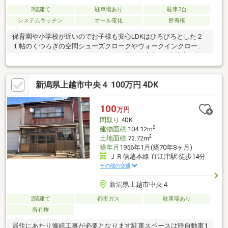
2階建て
駐車場あり
駐車3台
システムキッチン
オール電化
所有権
保育園や小学校が近いのでお子様も安心LDKはひろびろとした２
１帖のくつろぎの空間シューズクロークやウォークインクローゼ
ットなど収納もしっかりあります雨や雪にも安心の2台駐車可能な
カーポート付
新潟県上越市中央４ 100万円 4DK
100
万円
間取り
4DK
2
建物面積
104.12m
2
土地面積
72.72m
築年月
1956年1月(築70年8ヶ月)
ＪＲ信越本線 直江津駅 徒歩14分
その他の交通
新潟県上越市中央４
2階建て
都市ガス
駐車場あり
所有権
居住にあたり修繕工事が必要となります駐車スペースは軽自動車1