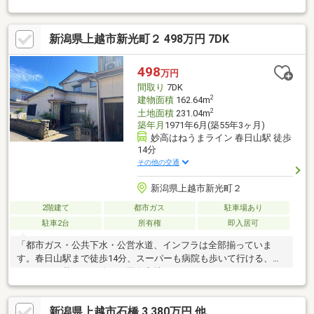
新潟県上越市新光町２ 498万円 7DK
498
万円
間取り
7DK
2
建物面積
162.64m
2
土地面積
231.04m
築年月
1971年6月(築55年3ヶ月)
妙高はねうまライン 春日山駅 徒歩
14分
その他の交通
新潟県上越市新光町２
2階建て
都市ガス
駐車場あり
駐車2台
所有権
即入居可
「都市ガス・公共下水・公営水道、インフラは全部揃っていま
す。春日山駅まで徒歩14分、スーパーも病院も歩いて行ける、車
がなくても暮らせる珍しい田舎立地です。162㎡・7DK。テレワー
ク部屋も趣味の部屋も確保できる広さが、498万円から始められ
ます。週末だけの滞在から、長期滞在、そして二拠点生活へ。段
新潟県上越市石橋 3,380万円 他
階を踏んで試せるのがこの家の強みです。なぜ私たちが上越をす