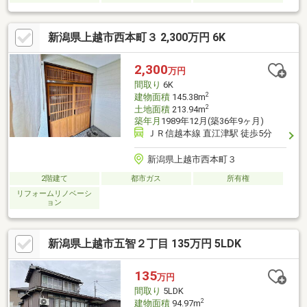
新潟県上越市西本町３ 2,300万円 6K
2,300
万円
間取り
6K
2
建物面積
145.38m
2
土地面積
213.94m
築年月
1989年12月(築36年9ヶ月)
ＪＲ信越本線 直江津駅 徒歩5分
新潟県上越市西本町３
2階建て
都市ガス
所有権
リフォームリノベーシ
ョン
新潟県上越市五智２丁目 135万円 5LDK
135
万円
間取り
5LDK
2
建物面積
94.97m