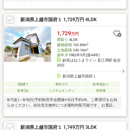
化、駐車場１台、インターネット無料。・前面道路は共有持分。
※本体代金に別途諸経費が掛かりますので予めご了承くださいま
せ。
新潟県上越市国府１ 1,729万円 4LDK
1,729
万円
間取り
4LDK
2
建物面積
163.89m
2
土地面積
240.16m
築年月
1982年9月(築44年)
妙高はねうまライン 直江津駅 徒歩
20分
新潟県上越市国府１
2階建て
都市ガス
駐車場あり
駐車2台
システムキッチン
所有権
8/7(金)～8/9(日)予約制見学会開催※当日予約OK。ご希望日をお知
らせください。自社売主物件につき随時内覧可能です。お電話か
メールでご希望日をお知らせください。【リフォーム内容】●シ
ロアリ防除工事、鍵交換、雨漏り点検●駐車場拡張、屋根塗装、
外壁塗装●システムキッチン交換、ユニットバス交換、トイレ交
新潟県上越市国府１ 1,749万円 3LDK
換、洗面化粧台交換●間取変更、室内ドア（一部）交換、床材上