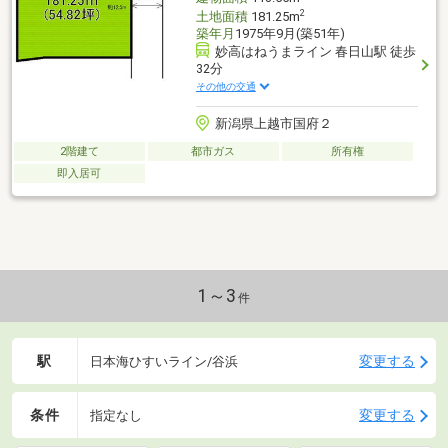
2
土地面積
181.25m
築年月
1975年9月(築51年)
妙高はねうまライン 春日山駅 徒歩
32分
その他の交通
新潟県上越市国府２
2階建て
都市ガス
所有権
即入居可
1～3
件
駅
変更する
日本海ひすいライン/谷浜
条件
変更する
指定なし