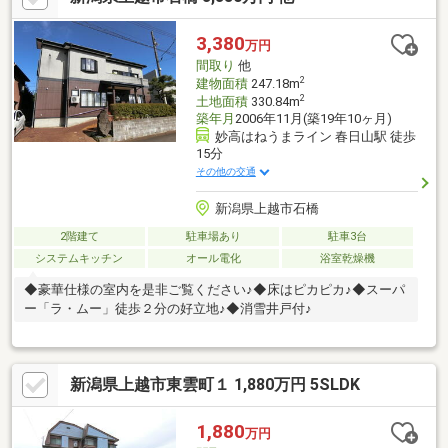
すめるのか、詳しくは公式ホームページへ。内覧予約・お問い合
わせは公式LINEへ。
3,380
万円
間取り
他
2
建物面積
247.18m
2
土地面積
330.84m
築年月
2006年11月(築19年10ヶ月)
妙高はねうまライン 春日山駅 徒歩
15分
その他の交通
新潟県上越市石橋
2階建て
駐車場あり
駐車3台
システムキッチン
オール電化
浴室乾燥機
◆豪華仕様の室内を是非ご覧ください♪◆床はピカピカ♪◆スーパ
ー「ラ・ムー」徒歩２分の好立地♪◆消雪井戸付♪
新潟県上越市東雲町１ 1,880万円 5SLDK
1,880
万円