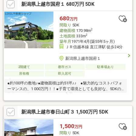
新潟県上越市国府１ 680万円 5DK
680
万円
間取り
5DK
2
建物面積
170.98m
2
土地面積
333m
築年月
1971年4月(築55年5ヶ月)
ＪＲ信越本線 直江津駅 徒歩24分
新潟県上越市国府１
2階建て
都市ガス
駐車場あり
所有権
即入居可
●約100坪の敷地♪●建物面積は約51坪♪♪ ●魅力的なコストパフォ
ーマンスの、1 000万円！！●子育て環境としても良好な、5DKの
物件のご紹介となっています。●和風のインテリアにこだわっ
た、趣ある邸宅です♪
新潟県上越市春日山町３ 1,500万円 5DK
1,500
万円
間取り
5DK