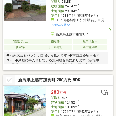
間取り
5SLDK
2
建物面積
248.47m
2
土地面積
296.34m
築年月
1988年4月(築38年5ヶ月)
ＪＲ信越本線 直江津駅 徒歩18分
その他の交通
新潟県上越市東雲町１
3階建て以上
南道路
駐車場あり
駐車2台
オール電化
浴室乾燥機
◆花火大会もバッチリ自宅から見えます♪◆前面道路広々南７．
３ｍ♪◆綺麗に手入れしている畑用地も裏にあります（栽培中）
♪◆電動シャッターガレージ付♪◆河川敷隣接で開放感♪◆ＬＤＫ
広々２３帖♪◆井戸水バッチリ出ます♪◆収納が豊富な住宅です
♪◆浴室換気乾燥暖房機付♪◆サンルーム２か所♪
新潟県上越市加賀町 280万円 5DK
280
万円
間取り
5DK
2
建物面積
124.82m
2
土地面積
185.09m
築年月
1974年7月(築52年2ヶ月)