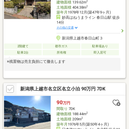
2
建物面積
139.62m
2
土地面積
404.38m
築年月
1978年12月(築47年9ヶ月)
妙高はねうまライン 春日山駅 徒歩
14分
その他の交通
新潟県上越市春日山町３
2階建て
都市ガス
駐車場あり
駐車2台
所有権
即入居可
※残置物は売主負担にて撤去します
新潟県上越市名立区名立小泊 90万円 7DK
90
万円
間取り
7DK
2
建物面積
188.44m
2
土地面積
209m
築年月
1976年5月(築50年4ヶ月)