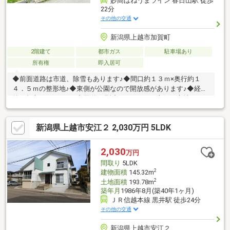
妙高はねうまライン 春日山駅 徒歩
22分
その他の交通
新潟県上越市加賀町
2階建て
都市ガス
駐車場あり
所有権
即入居可
◆前面道路は市道、除雪もあります♪◆間口約１３ｍ×奥行約１
４．５ｍの整形地♪◆東側が公園なので開放感があります♪◆経済
的な都市ガスエリア♪◆国道８号近く、アクセス良好の立地♪
新潟県上越市安江２ 2,030万円 5LDK
2,030
万円
間取り
5LDK
2
建物面積
145.32m
2
土地面積
193.78m
築年月
1986年8月(築40年1ヶ月)
ＪＲ信越本線 黒井駅 徒歩24分
その他の交通
新潟県上越市安江２