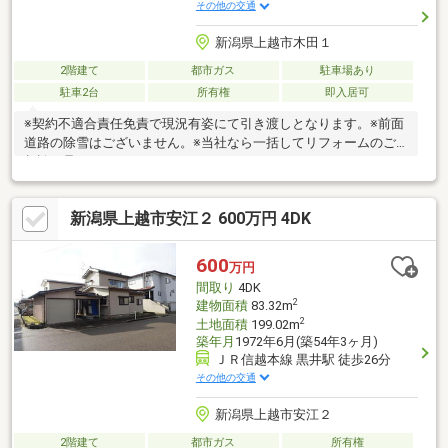
その他の交通
新潟県上越市木田１
2階建て
都市ガス
駐車場あり
駐車2台
所有権
即入居可
※契約不適合責任免責で現況有姿にて引き渡しとなります。※前面
道路の除雪はございません。※当社なら一括してリフォームのご
相談も承ります！
新潟県上越市安江２ 600万円 4DK
600
万円
間取り
4DK
2
建物面積
83.32m
2
土地面積
199.02m
築年月
1972年6月(築54年3ヶ月)
ＪＲ信越本線 黒井駅 徒歩26分
その他の交通
新潟県上越市安江２
2階建て
都市ガス
所有権