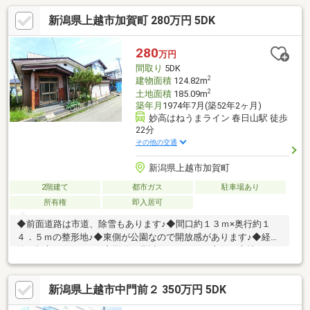
新潟県上越市加賀町 280万円 5DK
280
万円
間取り
5DK
2
建物面積
124.82m
2
土地面積
185.09m
築年月
1974年7月(築52年2ヶ月)
妙高はねうまライン 春日山駅 徒歩
22分
その他の交通
新潟県上越市加賀町
2階建て
都市ガス
駐車場あり
所有権
即入居可
◆前面道路は市道、除雪もあります♪◆間口約１３ｍ×奥行約１
４．５ｍの整形地♪◆東側が公園なので開放感があります♪◆経済
的な都市ガスエリア♪◆国道８号近く、アクセス良好の立地♪
新潟県上越市中門前２ 350万円 5DK