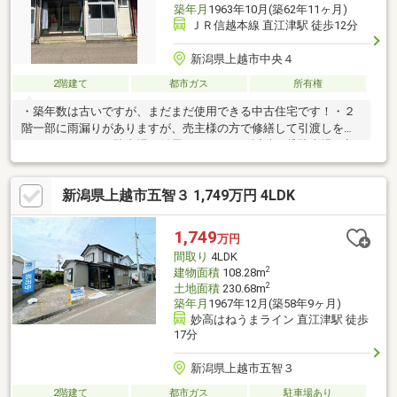
築年月
1963年10月(築62年11ヶ月)
ＪＲ信越本線 直江津駅 徒歩12分
新潟県上越市中央４
2階建て
都市ガス
所有権
・築年数は古いですが、まだまだ使用できる中古住宅です！・２
階一部に雨漏りがありますが、売主様の方で修繕して引渡しをし
て下さいます！・駐車場が付属しないため、近隣の貸駐車場を契
約する小童洋画あります。・残置物は売主が必要な物以外は現状
渡しです。※本体代金に別途諸費用が掛かります。
新潟県上越市五智３ 1,749万円 4LDK
1,749
万円
間取り
4LDK
2
建物面積
108.28m
2
土地面積
230.68m
築年月
1967年12月(築58年9ヶ月)
妙高はねうまライン 直江津駅 徒歩
17分
新潟県上越市五智３
2階建て
都市ガス
駐車場あり