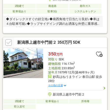
2階建て
南道路
都市ガス
駐車場あり
駐車3台
システムキッチン
◆ダイレックスすぐの好立地♪◆南西角地で日当たり良好♪◆車は
４台駐車可能♪◆ラップサイデイング調のお洒落な外壁に重厚感
のある玄関ドアが映えます♪
新潟県上越市中門前２ 350万円 5DK
350
万円
間取り
5DK
2
建物面積
116.17m
2
土地面積
233.85m
築年月
1979年12月(築46年9ヶ月)
妙高はねうまライン 春日山駅 徒歩
28分
その他の交通
新潟県上越市中門前２
2階建て
駐車場あり
所有権
即入居可