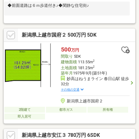
◆前面道路は６ｍ歩道付き♪◆閑静な住宅街♪
新潟県上越市国府２ 500万円 5DK
500
万円
間取り
5DK
2
建物面積
113.55m
2
土地面積
181.25m
築年月
1975年9月(築51年)
妙高はねうまライン 春日山駅 徒歩
32分
その他の交通
新潟県上越市国府２
2階建て
都市ガス
所有権
即入居可
新潟県上越市安江３ 780万円 6SDK