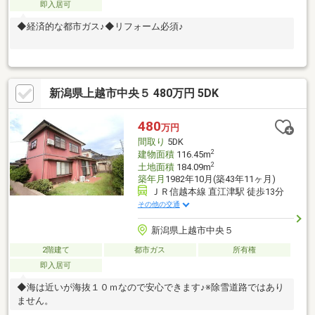
即入居可
◆経済的な都市ガス♪◆リフォーム必須♪
新潟県上越市中央５ 480万円 5DK
480
万円
間取り
5DK
2
建物面積
116.45m
2
土地面積
184.09m
築年月
1982年10月(築43年11ヶ月)
ＪＲ信越本線 直江津駅 徒歩13分
その他の交通
新潟県上越市中央５
2階建て
都市ガス
所有権
即入居可
◆海は近いが海抜１０ｍなので安心できます♪※除雪道路ではあり
ません。