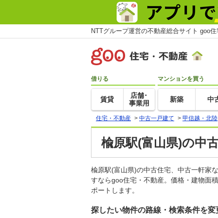
NTTグループ運営の不動産総合サイト goo
借りる
マンションを買う
店舗･
賃貸
新築
中
事業用
住宅・不動産
>
中古一戸建て
>
甲信越・北陸
楡原駅(富山県)の中
楡原駅(富山県)の中古住宅、中古一軒
すならgoo住宅・不動産。価格・建物面
ポートします。
探したい物件の路線・検索条件を変