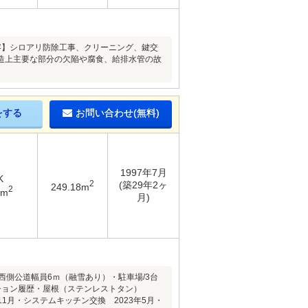
ム内容】シロアリ防除工事、クリーニング、鍵交
造上主要な部分の欠陥や腐食、給排水管の故
をする
お問い合わせ(無料)
1997年7月
K
2
(築29年2ヶ
249.18m
2
9m
月)
西側公道幅員6ｍ（融雪あり）・駐車場/3台
ベーション履歴・屋根（ステンレストタン）
年11月・システムキッチン交換 2023年5月・