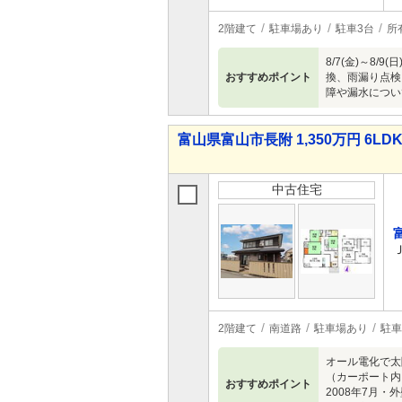
2階建て
駐車場あり
駐車3台
所
8/7(金)～
おすすめポイント
換、雨漏り点検
障や漏水につい
富山県富山市長附 1,350万円 6LD
中古住宅
2階建て
南道路
駐車場あり
駐車
オール電化で太
（カーポート内
おすすめポイント
2008年7月・