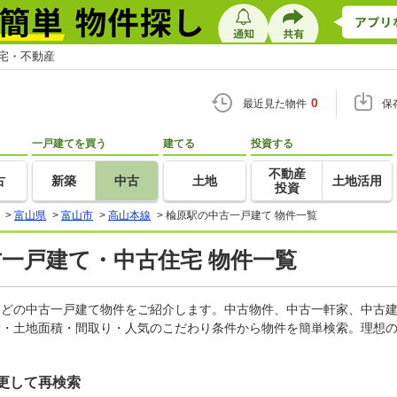
住宅・不動産
0
最近見た物件
保
一戸建てを買う
建てる
投資する
不動産
古
新築
中古
土地
土地活用
投資
>
富山県
>
富山市
>
高山本線
>
楡原駅の中古一戸建て 物件一覧
古一戸建て・中古住宅 物件一覧
家などの中古一戸建て物件をご紹介します。中古物件、中古一軒家、中古
積・土地面積・間取り・人気のこだわり条件から物件を簡単検索。理想の
更して再検索