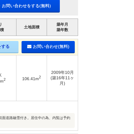
・お問い合わせをする(無料)
り
築年月
土地面積
積
築年数
をする
お問い合わせ(無料)
2009年10月
K
2
(築16年11ヶ
106.41m
2
3m
月)
前面道路融雪付き。居住中の為、内覧は予約