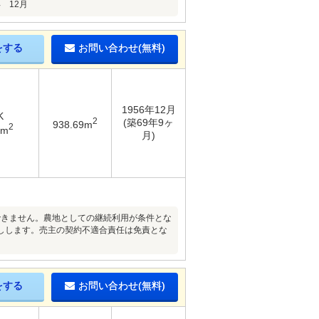
 12月
をする
お問い合わせ(無料)
1956年12月
K
2
(築69年9ヶ
938.69m
2
4m
月)
ができません。農地としての継続利用が条件とな
しします。売主の契約不適合責任は免責とな
をする
お問い合わせ(無料)