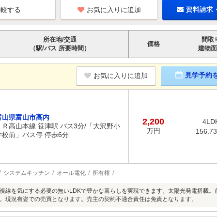
お気に入りに追加
資料請求
所在地/交通
間取
価格
（駅/バス 所要時間）
建物面
K
見学予約
お気に入りに追加
富山県富山市高内
2,200
4LD
ＪＲ高山本線 笹津駅 バス3分/「大沢野小
万円
156.7
学校前」バス停 停歩6分
システムキッチン
オール電化
所有権
視線を気にする必要の無いLDKで豊かな暮らしを実現できます。太陽光発電搭載。
。現況有姿での売買となります。売主の契約不適合責任は免責となります。