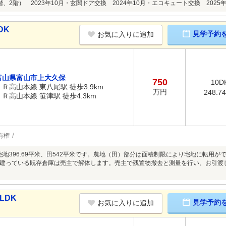
、2階） 2023年10月・玄関ドア交換 2024年10月・エコキュート交換 2025年
DK
見学予約
お気に入りに追加
富山県富山市上大久保
750
10D
ＪＲ高山本線 東八尾駅 徒歩3.9km
万円
248.7
ＪＲ高山本線 笹津駅 徒歩4.3km
有権
宅地396.69平米、田542平米です。農地（田）部分は面積制限により宅地に転用
建っている既存倉庫は売主で解体します。売主で残置物撤去と測量を行い、お引渡
LDK
見学予約
お気に入りに追加