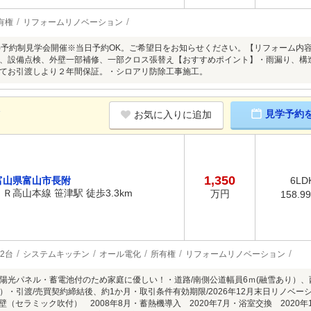
有権
リフォームリノベーション
8/9(日)予約制見学会開催※当日予約OK。ご希望日をお知らせください。【リフォー
、設備点検、外壁一部補修、一部クロス張替え【おすすめポイント】・雨漏り、構
てお引渡しより２年間保証。・シロアリ防除工事施工。
K
見学予約
お気に入りに追加
1,350
富山県富山市長附
6LD
ＪＲ高山本線 笹津駅 徒歩3.3km
万円
158.9
2台
システムキッチン
オール電化
所有権
リフォームリノベーション
陽光パネル・蓄電池付のため家庭に優しい！・道路/南側公道幅員6ｍ(融雪あり）、
）・引渡/売買契約締結後、約1か月・取引条件有効期限/2026年12月末日リノ
外壁（セラミック吹付） 2008年8月・蓄熱機導入 2020年7月・浴室交換 2020