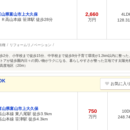
2,660
富山県富山市上大久保
4LD
ＪＲ高山本線 笹津駅 徒歩28分
万円
128.3
有権
リフォームリノベーション
歩2分、小学校まで徒歩15分、中学校まで徒歩9分子育て環境が1.2km以内に整っ
トアが徒歩圏内日々の買い物がラクになる、暮らしやすさが整った立地です太陽光
高度地区（20m）
DK
お気に入
富山県富山市上大久保
750
10D
高山本線 東八尾駅 徒歩3.9km
万円
248.7
高山本線 笹津駅 徒歩4.3km