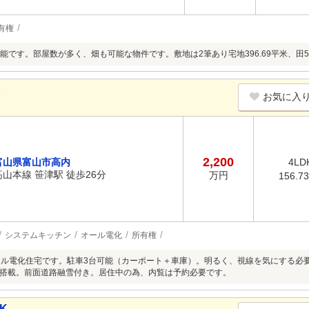
有権
能です。部屋数が多く、畑も可能な物件です。敷地は2筆あり宅地396.69平米、田5
K
お気に入
2,200
富山県富山市高内
4LD
高山本線 笹津駅 徒歩26分
万円
156.7
システムキッチン
オール電化
所有権
ール電化住宅です。駐車3台可能（カーポート＋車庫）。明るく、視線を気にする必要
搭載。前面道路融雪付き。居住中の為、内覧は予約必要です。
K