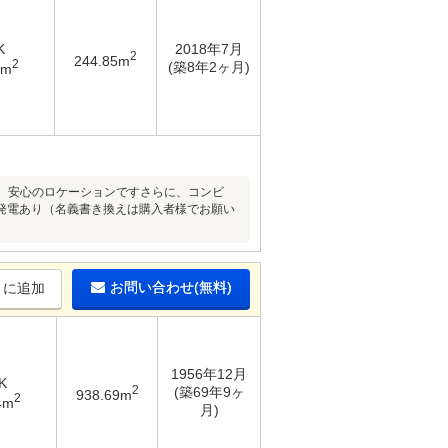
K
2018年7月
2
244.85m
2
(築8年2ヶ月)
1m
た、安心のロケーションですさらに、コンビ
発電あり（名義書き換えは購入者様でお願い
お問い合わせ(無料)
りに追加
1956年12月
K
2
(築69年9ヶ
938.69m
2
4m
月)