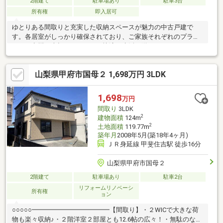
2階建て
駐車場あり
駐車3台
所有権
即入居可
ゆとりある間取りと充実した収納スペースが魅力の中古戸建で
す。各居室がしっかり確保されており、ご家族それぞれのプライ
ベート空間を大切にしながら、快適な生活を送ることができま
す。明るい陽射しが差し込む住空間は開放感があり、日々の暮ら
しに心地よさをもたらします。駐車スペースも確保されており、
山梨県甲府市国母２ 1,698万円 3LDK
通勤やお買い物にも便利な住環境です。周辺は落ち着いた住宅地
で、子育て世帯にも安心して暮らせる環境が整っています。生活
利便施設も一定の距離に揃っており、日常生活の利便性も良好で
1,698
万円
す。ゆったりとした暮らしを求めるご家族におすすめの一邸で
間取り
3LDK
す。
2
建物面積
124m
2
土地面積
119.77m
築年月
2008年5月(築18年4ヶ月)
ＪＲ身延線 甲斐住吉駅 徒歩16分
山梨県甲府市国母２
2階建て
駐車場あり
駐車2台
リフォームリノベーシ
所有権
ョン
○○○○○━━━━━━━━━━━━【間取り】・２WICで大きな荷
物も楽々収納♪・２階洋室２部屋とも12.6帖の広々！・無駄のない