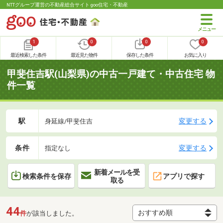
NTTグループ運営の不動産総合サイト goo住宅・不動産
1
0
0
0
最近検索した条件
最近見た物件
保存した条件
お気に入り
甲斐住吉駅(山梨県)の中古一戸建て・中古住宅 物
件一覧
駅
変更する
身延線/甲斐住吉
条件
変更する
指定なし
新着メールを受
検索条件を保存
アプリで探す
取る
44
件
が該当しました。