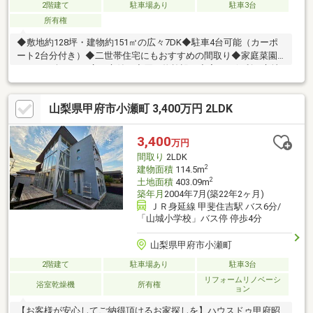
2階建て
駐車場あり
駐車3台
所有権
◆敷地約128坪・建物約151㎡の広々7DK◆駐車4台可能（カーポ
ート2台分付き）◆二世帯住宅にもおすすめの間取り◆家庭菜園
やBBQが楽しめる広い庭付き◆買い物施設も充実した便利な立地
◆国母小学校、上条中学校物件の詳細、ご見学のご希望はお気軽
にお問い合わせください！
山梨県甲府市小瀬町 3,400万円 2LDK
3,400
万円
間取り
2LDK
2
建物面積
114.5m
2
土地面積
403.09m
築年月
2004年7月(築22年2ヶ月)
ＪＲ身延線 甲斐住吉駅 バス6分/
「山城小学校」バス停 停歩4分
山梨県甲府市小瀬町
2階建て
駐車場あり
駐車3台
リフォームリノベーシ
浴室乾燥機
所有権
ョン
【お客様が安心してご納得頂けるお家探しを】ハウスドゥ甲府昭