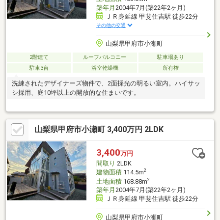
築年月
2004年7月(築22年2ヶ月)
ＪＲ身延線 甲斐住吉駅 徒歩22分
その他の交通
山梨県甲府市小瀬町
2階建て
ルーフバルコニー
駐車場あり
駐車3台
浴室乾燥機
所有権
洗練されたデザイナーズ物件で、2面採光の明るい室内。ハイサッ
シ採用、庭10坪以上の開放的な住まいです。
山梨県甲府市小瀬町 3,400万円 2LDK
3,400
万円
間取り
2LDK
2
建物面積
114.5m
2
土地面積
168.88m
築年月
2004年7月(築22年2ヶ月)
ＪＲ身延線 甲斐住吉駅 徒歩22分
山梨県甲府市小瀬町