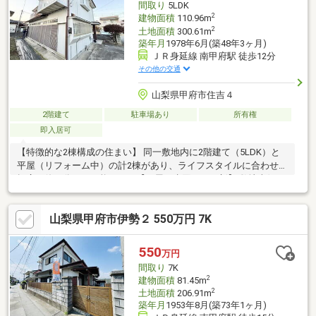
間取り
5LDK
2
建物面積
110.96m
2
土地面積
300.61m
築年月
1978年6月(築48年3ヶ月)
ＪＲ身延線 南甲府駅 徒歩12分
その他の交通
山梨県甲府市住吉４
2階建て
駐車場あり
所有権
即入居可
【特徴的な2棟構成の住まい】 同一敷地内に2階建て（5LDK）と
平屋（リフォーム中）の計2棟があり、ライフスタイルに合わせた
幅広い使い分けが可能です。【平屋の水回りを一新】 敷地南側の
平屋はキッチン、バス、トイレ、洗面台を新品に交換。【日当た
りを重視した整形地】 南側が公道に面しており、遮るものが少な
山梨県甲府市伊勢２ 550万円 7K
く陽光が差し込みます。平坦な整形地のため、敷地全体を有効に
活用いただけます。【90坪超のゆとりある敷地】 300.61平米の広
さがあり、駐車場2台分を確保。【駅徒歩圏内の穏やかな立地】
550
万円
南甲府駅より徒歩12分。徒歩圏内にコンビニや病院、学校が点
間取り
7K
在。
2
建物面積
81.45m
2
土地面積
206.91m
築年月
1953年8月(築73年1ヶ月)