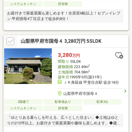
システムキッチン
所有権
お庭付きで家庭菜園も楽しめます！全居室6帖以上！セブンイレブ
ン 甲府国母4丁目店まで徒歩約8分！
山梨県甲府市国母４ 3,280万円 5SLDK
3,280
万円
間取り
5SLDK
2
建物面積
223.49m
2
土地面積
704.58m
築年月
1995年9月(築31年)
ＪＲ身延線 甲斐住吉駅 徒歩18分
山梨県甲府市国母４
2階建て
駐車場あり
駐車3台
システムキッチン
所有権
「ゆとりある暮らしを叶える、広々とした住まい」◆土地はゆと
りの213坪以上。お庭付きで家庭菜園や趣味も楽しめます。◆建
物は広々5SLDKで、ご家族の多い方にもおすすめです。◆駐車ス