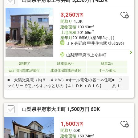
山梨県甲府市上今井町 3,250万円 4LDK
設、教育施設が充実◆オギノ上今井店まで徒歩約5分ぜひ一度ご
内見ください♪お問い合わせお待ちしております♪
3,250
万円
間取り
4LDK
2
建物面積
109.63m
2
土地面積
201.68m
築年月
2018年6月(築8年3ヶ月)
ＪＲ身延線 甲斐住吉駅 徒歩28分
山梨県甲府市上今井町
2階建て
駐車場あり
駐車2台
設計住宅性能評価付
建設住宅性能評価付
オール電化
■ 太陽光発電（約８．４ｋＷ）×オール電化の省エネ住宅■ フ
ァミリーで使いやすいゆとりの【４ＬＤＫ＋ＷＩＣ】 約１８
帖ＬＤＫ＋広々とした対面フルフラットキッチン ２階は３部
屋・約８帖の主寝室には容量豊富なウォークインクローゼット付
き■ ６０年・長期サポート継承可能（５年ごとの無償点検あ
山梨県甲府市大里町 1,500万円 6DK
り）■ リビングと美しく調和する、モダンで明るい雰囲気の和
室■ たっぷりの陽光が注ぐ南面バルコニー■ 駐車スペース２台
分あり（※車種による）
1,500
万円
間取り
6DK
2
建物面積
158.74m