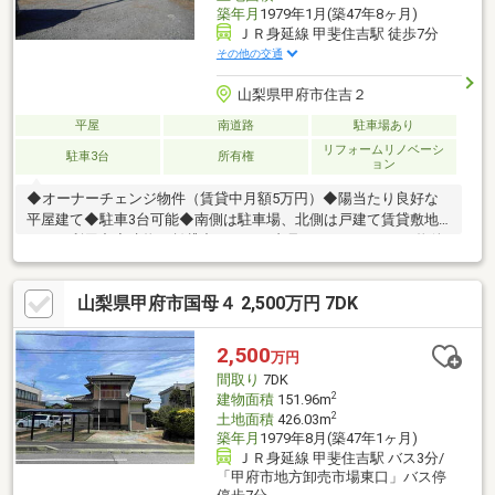
築年月
1979年1月(築47年8ヶ月)
ＪＲ身延線 甲斐住吉駅 徒歩7分
その他の交通
山梨県甲府市住吉２
平屋
南道路
駐車場あり
リフォームリノベーシ
駐車3台
所有権
ョン
◆オーナーチェンジ物件（賃貸中月額5万円）◆陽当たり良好な
平屋建て◆駐車3台可能◆南側は駐車場、北側は戸建て賃貸敷地
として利用中◆建物は賃貸中のため、内見不可になります。物件
の詳細、ご見学のご希望はお気軽にお問い合わせください！
山梨県甲府市国母４ 2,500万円 7DK
2,500
万円
間取り
7DK
2
建物面積
151.96m
2
土地面積
426.03m
築年月
1979年8月(築47年1ヶ月)
ＪＲ身延線 甲斐住吉駅 バス3分/
「甲府市地方卸売市場東口」バス停