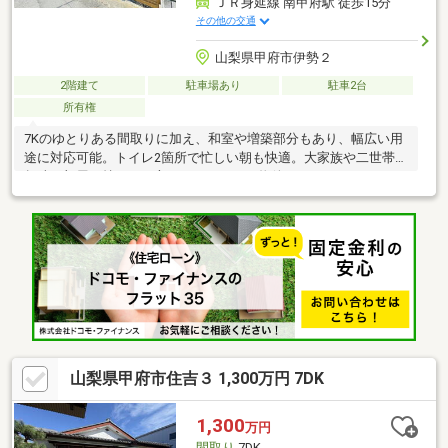
ＪＲ身延線 南甲府駅 徒歩15分
その他の交通
山梨県甲府市伊勢２
2階建て
駐車場あり
駐車2台
所有権
7Kのゆとりある間取りに加え、和室や増築部分もあり、幅広い用
途に対応可能。トイレ2箇所で忙しい朝も快適。大家族や二世帯、
趣味の部屋を持ちたい方にもおすすめの物件です。
山梨県甲府市住吉３ 1,300万円 7DK
1,300
万円
間取り
7DK