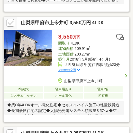
子育て世帯にも安心◆スーパーやコンビニが徒歩圏内で買い物便
利◆病院やクリニックが近く、安心して生活可能◆市内中心部や
周辺エリアへの移動がスムーズで生活便利物件の詳細、ご見学の
ご希望はお気軽にお問い合わせください！
山梨県甲府市上今井町 3,550万円 4LDK
3,550
万円
間取り
4LDK
2
建物面積
109.91m
2
土地面積
200.27m
築年月
2018年5月(築8年4ヶ月)
ＪＲ身延線 甲斐住吉駅 徒歩23分
その他の交通
山梨県甲府市上今井町
2階建て
駐車場あり
駐車2台
システムキッチン
オール電化
所有権
◆築8年4LDKオール電化住宅◆セキスイハイム施工の軽量鉄骨造
◆長期優良住宅の認定◆太陽光発電システム積載量8.57kw◆空調
システム「快適エアリー」第1種換気◆1階2ヵ所に電動シャッタ
ー、防犯面も安心◆日当たり良好で明るい室内です◆売主様が大
切に使用されているため、綺麗な状態です◆周辺には生活利便施