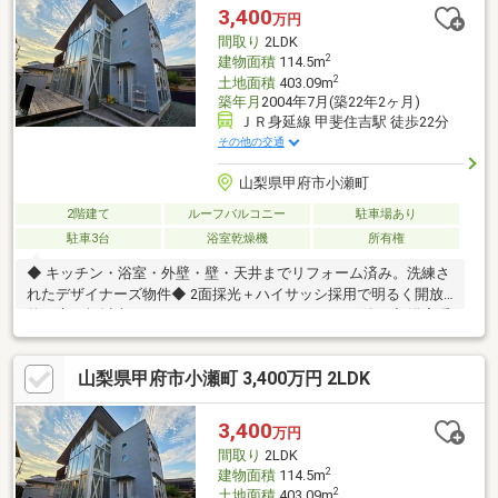
3,400
万円
間取り
2LDK
2
建物面積
114.5m
2
土地面積
403.09m
築年月
2004年7月(築22年2ヶ月)
ＪＲ身延線 甲斐住吉駅 徒歩22分
その他の交通
山梨県甲府市小瀬町
2階建て
ルーフバルコニー
駐車場あり
駐車3台
浴室乾燥機
所有権
◆ キッチン・浴室・外壁・壁・天井までリフォーム済み。洗練さ
れたデザイナーズ物件◆ 2面採光＋ハイサッシ採用で明るく開放
的。庭10坪以上・ウッドデッキ・ルーフバルコニー付き◆ 浴室暖
房乾燥機・オートバス・追焚・浴室窓・トイレ2ヶ所など水回り充
実◆ カウンターキッチン、IH3口以上、食洗機、キッチン床暖房
山梨県甲府市小瀬町 3,400万円 2LDK
で快適な家事動線◆ WIC・SIC・床下収納など収納豊富。防犯カ
メラ・電動シャッター等セキュリティも安心物件の詳細、ご見学
のご希望はお気軽にお問い合わせください！
3,400
万円
間取り
2LDK
2
建物面積
114.5m
2
土地面積
403.09m