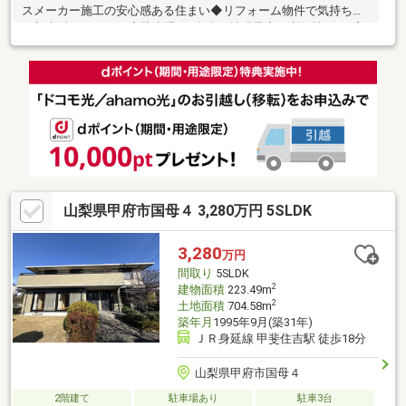
スメーカー施工の安心感ある住まい◆リフォーム物件で気持ちよ
く新生活をスタート◆駐車場は2台分へ拡張予定で利便性アップ
◆3SLDKのゆとりある間取りでファミリーにもおすすめ◆お庭付
きでガーデニングや家庭菜園も楽しめます◆広さと生活利便性を
兼ね備えた魅力的な住環境です物件の詳細、ご見学のご希望はお
気軽にお問い合わせください！
山梨県甲府市国母４ 3,280万円 5SLDK
3,280
万円
間取り
5SLDK
2
建物面積
223.49m
2
土地面積
704.58m
築年月
1995年9月(築31年)
ＪＲ身延線 甲斐住吉駅 徒歩18分
山梨県甲府市国母４
2階建て
駐車場あり
駐車3台