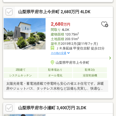
ペースは3台分ご用意。ご来客時も安心です。◆陽当たり良好な
南東向き。明るくあたたかな暮らしが叶います。◆使い勝手の良
山梨県甲府市上今井町 2,680万円 4LDK
いシステムキッチンや、追焚機能・温水洗浄便座など充実の設
備。◆静かな住宅地ながら、最寄駅まで徒歩18分と便利な立地で
す。日々の暮らしにゆとりと快適さを求める方に、ぜひおすすめ
2,680
万円
したいお住まいです。物件の詳細、ご見学のご希望はお気軽にお
間取り
4LDK
問い合わせください！
2
建物面積
120.75m
2
土地面積
203.51m
築年月
2015年2月(築11年7ヶ月)
ＪＲ身延線 甲斐住吉駅 徒歩22分
その他の交通
山梨県甲府市上今井町
2階建て
駐車場あり
駐車2台
システムキッチン
オール電化
浴室乾燥機
太陽光発電・蓄電池搭載で停電時も安心の省エネ住宅です。床暖
房やジェットバス、タッチレス水栓など設備も充実し、快適な暮
らしを実現します。甲府市立山城小学校、甲府市立城南中学校。
山梨県甲府市小瀬町 3,400万円 2LDK