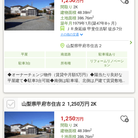
1,250
万円
間取り
2K
2
建物面積
48.38m
2
土地面積
386.76m
築年月
1979年1月(築47年8ヶ月)
ＪＲ身延線 甲斐住吉駅 徒歩7分
その他の交通
山梨県甲府市住吉２
平屋
南道路
駐車場あり
リフォームリノベーシ
駐車3台
所有権
ョン
◆オーナーチェンジ物件（賃貸中月額5万円）◆陽当たり良好な
平屋建て◆駐車3台可能◆南側は駐車場、北側は戸建て賃貸敷地
として利用中◆建物は賃貸中のため、内見不可になります。物件
の詳細、ご見学のご希望はお気軽にお問い合わせください！
山梨県甲府市住吉２ 1,250万円 2K
1,250
万円
間取り
2K
2
建物面積
48.38m
2
土地面積
386.76m