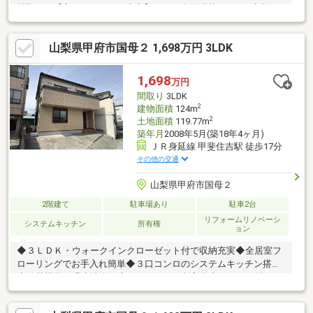
間取り！【主なリフォーム内容】クロス全面張替エアコン新設ト
イレ新品ガスコンロ交換洗面化粧台新品キッチンカラン交換給湯
器新品カラーＴＶドアホン新品照明新品（一部）鍵交換各種点検
山梨県甲府市国母２ 1,698万円 3LDK
等━━━━━━━━━━━━○○○○○
1,698
万円
間取り
3LDK
2
建物面積
124m
2
土地面積
119.77m
築年月
2008年5月(築18年4ヶ月)
ＪＲ身延線 甲斐住吉駅 徒歩17分
その他の交通
山梨県甲府市国母２
2階建て
駐車場あり
駐車2台
リフォームリノベーシ
システムキッチン
所有権
ョン
◆３ＬＤＫ・ウォークインクローゼット付で収納充実◆全居室フ
ローリングでお手入れ簡単◆３口コンロのシステムキッチン搭載
◆追焚機能・温水洗浄便座・トイレ２ヶ所完備◆モニター付イン
ターホン・省エネ給湯器付き物件の詳細、ご見学のご希望はお気
軽にお問い合わせください！