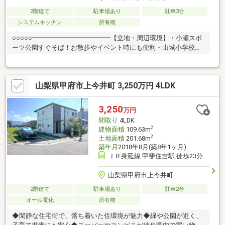
2階建て
駐車場あり
駐車3台
システムキッチン
所有権
○○○○○━━━━━━━━━━━━【立地・周辺環境】・小瀬スポ
ーツ公園すぐそば！お散歩やイベント時にも便利・山城小学校ま
で徒歩６分♪通学も安心！【間取り】・開放感のある吹き抜けが魅
力！・リビング広々２３帖でご家族くつろぎの空間♪【リフォーム
歴】・2013年：クロス貼替、台所・風呂リフォーム・2020年：外
山梨県甲府市上今井町 3,250万円 4LDK
構外壁工事、フェンス・ガレージを増築・2023年：ウッドデッキ
増築、外壁塗装━━━━━━━━━━━━○○○○○
3,250
万円
間取り
4LDK
2
建物面積
109.63m
2
土地面積
201.68m
築年月
2018年8月(築8年1ヶ月)
ＪＲ身延線 甲斐住吉駅 徒歩23分
山梨県甲府市上今井町
2階建て
駐車場あり
駐車2台
オール電化
所有権
◆閑静な住宅街で、落ち着いた住環境が魅力◆緑や公園が近く、