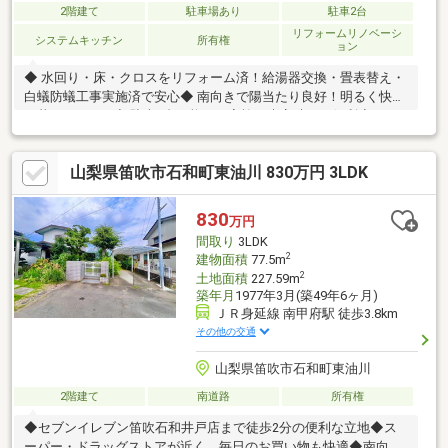
2階建て
駐車場あり
駐車2台
リフォームリノベーシ
システムキッチン
所有権
ョン
◆ 水回り・床・クロスをリフォーム済！給湯器交換・畳表替え・
白蟻防蟻工事実施済で安心◆ 南向きで陽当たり良好！明るく快適
に暮らせる4DK◆ 駐車2台可能！ご家族や来客時にも便利◆ シス
テムキッチン・追焚機能・独立洗面台など充実の設備◆ 和室・床
の間・出窓・バルコニー付きでゆとりある住空間◆ 閑静な住宅地
山梨県笛吹市石和町東油川 830万円 3LDK
に位置し、収納豊富で住み心地の良い住まい物件の詳細、ご見学
のご希望はお気軽にお問い合わせください！
830
万円
間取り
3LDK
2
建物面積
77.5m
2
土地面積
227.59m
築年月
1977年3月(築49年6ヶ月)
ＪＲ身延線 南甲府駅 徒歩3.8km
その他の交通
山梨県笛吹市石和町東油川
2階建て
南道路
所有権
◆セブンイレブン笛吹石和井戸店まで徒歩2分の便利な立地◆ス
ーパー・ドラッグストアが近く、毎日のお買い物も快適◆南向き