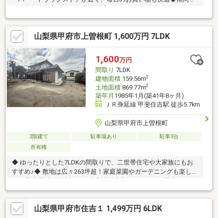
で陽当たりの良い住まい◆開放感のあるテラス付きでくつろぎの
時間を満喫◆ファミリーにも使いやすい4DKのゆとりある間取り
物件の詳細、ご見学のご希望はお気軽にお問い合わせください！
山梨県甲府市上曽根町 1,600万円 7LDK
1,600
万円
間取り
7LDK
2
建物面積
159.56m
2
土地面積
869.77m
築年月
1985年1月(築41年8ヶ月)
ＪＲ身延線 甲斐住吉駅 徒歩5.7km
山梨県甲府市上曽根町
2階建て
駐車場あり
駐車3台
所有権
◆ ゆったりとした7LDKの間取りで、二世帯住宅や大家族にもお
すすめ♪◆ 敷地は広々263坪超！家庭菜園やガーデニングも楽しめ
ます◎◆ 駐車4台以上OK！来客時も安心のゆとりある駐車スペー
ス♪◆ 落ち着いた和室中心の間取りで、畳のぬくもりを感じる暮
らし♪◆ 床の間・続き間があり、伝統的な日本家屋の趣を楽しめ
山梨県甲府市住吉１ 1,499万円 6LDK
ます◎◆ L字型キッチン＆勝手口付きで、家事動線がスムーズ♪◆
トイレ2カ所・独立洗面台があり、朝の支度も快適◎◆ 浴室・洗