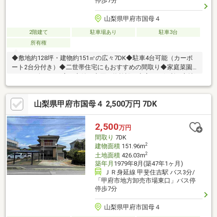
停歩7分
山梨県甲府市国母４
2階建て
駐車場あり
駐車3台
所有権
◆敷地約128坪・建物約151㎡の広々7DK◆駐車4台可能（カーポ
ート2台分付き）◆二世帯住宅にもおすすめの間取り◆家庭菜園
やBBQが楽しめる広い庭付き◆買い物施設も充実した便利な立地
◆国母小学校、上条中学校物件の詳細、ご見学のご希望はお気軽
にお問い合わせください！
山梨県甲府市国母４ 2,500万円 7DK
2,500
万円
間取り
7DK
2
建物面積
151.96m
2
土地面積
426.03m
築年月
1979年8月(築47年1ヶ月)
ＪＲ身延線 甲斐住吉駅 バス3分/
「甲府市地方卸売市場東口」バス停
停歩7分
山梨県甲府市国母４