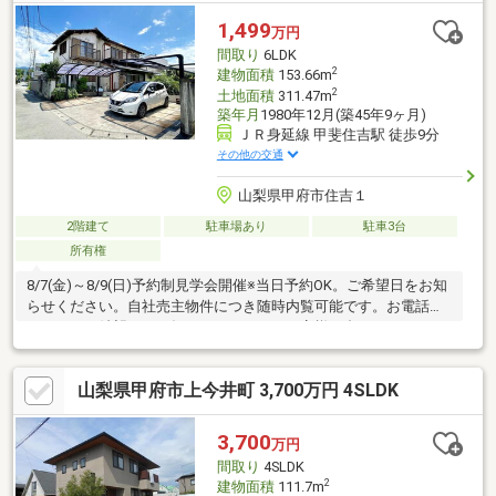
面所にも窓があり、風通し良好で気持ちのいい空間♪◆ のどかな
1,499
万円
住環境で、自然に囲まれたスローライフを満喫♪◆ 現在空家なの
間取り
6LDK
で、ゆっくり内覧できます◎
2
建物面積
153.66m
2
土地面積
311.47m
築年月
1980年12月(築45年9ヶ月)
ＪＲ身延線 甲斐住吉駅 徒歩9分
その他の交通
山梨県甲府市住吉１
2階建て
駐車場あり
駐車3台
所有権
8/7(金)～8/9(日)予約制見学会開催※当日予約OK。ご希望日をお知
らせください。自社売主物件につき随時内覧可能です。お電話か
メールでご希望日をお知らせください。お客様に合わせたローン
の組み方や金融機関をご提案。住宅ローンが初めての方でもお気
軽にご相談ください。
山梨県甲府市上今井町 3,700万円 4SLDK
3,700
万円
間取り
4SLDK
2
建物面積
111.7m