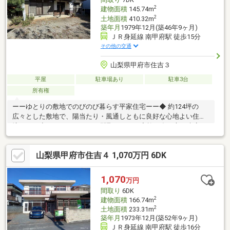
2
建物面積
145.74m
2
土地面積
410.32m
築年月
1979年12月(築46年9ヶ月)
ＪＲ身延線 南甲府駅 徒歩15分
その他の交通
山梨県甲府市住吉３
平屋
駐車場あり
駐車3台
所有権
ーーゆとりの敷地でのびのび暮らす平家住宅ーー◆ 約124坪の
広々とした敷地で、陽当たり・風通しともに良好な心地よい住環
境です。◆ 7DKのゆとりある間取りで、ご家族が多い方や来客の
多いご家庭にもぴったり。◆ 駐車スペースは3台分＋カーポート
付きで、お車をお持ちの方も安心です。◆ 南甲府駅まで徒歩15
山梨県甲府市住吉４ 1,070万円 6DK
分、スーパーも近く毎日の生活が便利。◆ 和室が多く、続き間や
床の間もあり、落ち着いた和の雰囲気が感じられます。◆ 市街地
にも近く、山の景色を楽しめる立地で、穏やかな暮らしを叶えま
1,070
万円
す。
間取り
6DK
2
建物面積
166.74m
2
土地面積
233.31m
築年月
1973年12月(築52年9ヶ月)
ＪＲ身延線 南甲府駅 徒歩16分