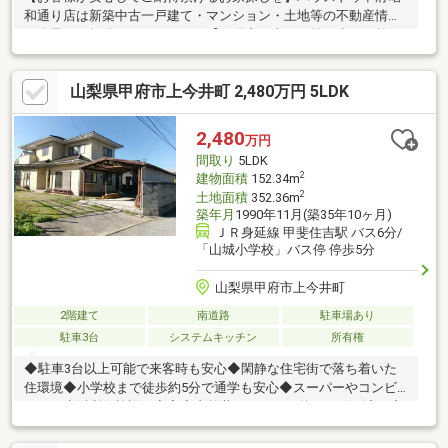
和通り店は新築中古一戸建て・マンション・土地等の不動産情報
を逸早くご提供しております。【不動産の当たり前を当たり前に
しない】このテーマを第1に誠実かつ真摯に向き合い当店舗に関わ
る全てのお客様が幸せにお取引出来るようお約束致します。お家
山梨県甲府市上今井町 2,480万円 5LDK
のご購入は物件探しだけでなく、住宅ローン、リフォーム、火災
保険、お引越し等多々に渡るお手続きが必要です。全てのお手続
きを一貫し完結できるよう当店舗はワンストップサービスという
2,480
万円
独自のサービスをご提供しております。豊富な経験、専門知識を
間取り
5LDK
元に最適な物件・資金提案を致します。是非お気軽にご相談下さ
2
建物面積
152.34m
い！
2
土地面積
352.36m
築年月
1990年11月(築35年10ヶ月)
ＪＲ身延線 甲斐住吉駅 バス6分/
「山城小学校」バス停 停歩5分
山梨県甲府市上今井町
2階建て
南道路
駐車場あり
駐車3台
システムキッチン
所有権
◆駐車3台以上可能で来客時も安心◆閑静な住宅街で落ち着いた
住環境◆小学校まで徒歩約5分で通学も安心◆スーパーやコンビ
ニなど生活利便施設が充実◆内外装リフォーム後のお引き渡し◆
キッチン・浴室・洗面・トイレなど水回り新品で快適な新生活物
件の詳細、ご見学のご希望はお気軽にお問い合わせください！