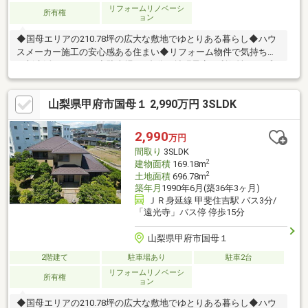
リフォームリノベーシ
所有権
ョン
◆国母エリアの210.78坪の広大な敷地でゆとりある暮らし◆ハウ
スメーカー施工の安心感ある住まい◆リフォーム物件で気持ちよ
く新生活をスタート◆駐車場は2台分へ拡張予定で利便性アップ
◆3SLDKのゆとりある間取りでファミリーにもおすすめ◆お庭付
きでガーデニングや家庭菜園も楽しめます◆広さと生活利便性を
山梨県甲府市国母１ 2,990万円 3SLDK
兼ね備えた魅力的な住環境です物件の詳細、ご見学のご希望はお
気軽にお問い合わせください！
2,990
万円
間取り
3SLDK
2
建物面積
169.18m
2
土地面積
696.78m
築年月
1990年6月(築36年3ヶ月)
ＪＲ身延線 甲斐住吉駅 バス3分/
「遠光寺」バス停 停歩15分
山梨県甲府市国母１
2階建て
駐車場あり
駐車2台
リフォームリノベーシ
所有権
ョン
◆国母エリアの210.78坪の広大な敷地でゆとりある暮らし◆ハウ