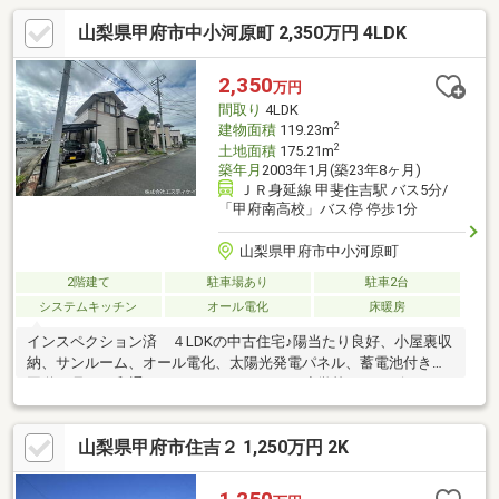
山梨県甲府市中小河原町 2,350万円 4LDK
2,350
万円
間取り
4LDK
2
建物面積
119.23m
2
土地面積
175.21m
築年月
2003年1月(築23年8ヶ月)
ＪＲ身延線 甲斐住吉駅 バス5分/
「甲府南高校」バス停 停歩1分
山梨県甲府市中小河原町
2階建て
駐車場あり
駐車2台
システムキッチン
オール電化
床暖房
インスペクション済 ４LDKの中古住宅♪陽当たり良好、小屋裏収
納、サンルーム、オール電化、太陽光発電パネル、蓄電池付き！
国道20号や平和通りにアクセスしやすく、小学校やコンビニスー
パーが1km圏内にあります。
山梨県甲府市住吉２ 1,250万円 2K