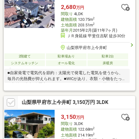
2,680
万円
間取り
4LDK
2
建物面積
120.75m
2
土地面積
203.51m
築年月
2015年2月(築11年7ヶ月)
ＪＲ身延線 甲斐住吉駅 徒歩30分
山梨県甲府市上今井町
2階建て
駐車場あり
駐車2台
システムキッチン
オール電化
床暖房
■自家発電で電気代を節約：太陽光で発電した電気を使うから、
毎月の光熱費が抑えられます。■WICがあり、衣類・小物をたっぷ
り収納♪■徒歩5分圏内にスーパー・ドラッグストアが揃う、暮ら
しに便利な立地！■周辺環境はもちろん、日当たりや設備仕様な
ど、実際に現地でしか分からない魅力も多くございます。営業担
山梨県甲府市上今井町 3,150万円 3LDK
当がご案内いたしますので、お気軽にお問い合わせください。
3,150
万円
間取り
3LDK
2
建物面積
122.68m
2
土地面積
214.19m