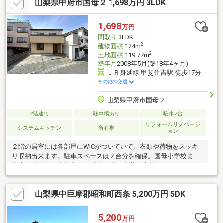
山梨県甲府市国母２ 1,698万円 3LDK
1,698
万円
間取り
3LDK
2
建物面積
124m
2
土地面積
119.77m
築年月
2008年5月(築18年4ヶ月)
ＪＲ身延線 甲斐住吉駅 徒歩17分
その他の交通
山梨県甲府市国母２
2階建て
駐車場あり
駐車2台
リフォームリノベーシ
システムキッチン
所有権
ョン
２階の居室には各部屋にWICがついていて、衣類や荷物をスッキ
リ収納出来ます。駐車スペースは２台分を確保。国母小学校まで
徒歩11分、南西中学校まで徒歩15分。内装・水廻りリフォーム
済。
山梨県中巨摩郡昭和町西条 5,200万円 5DK
5,200
万円