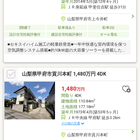
築年月
2014年5月(築12年4ヶ月)
ＪＲ身延線 甲斐住吉駅 徒歩31分
山梨県甲府市上今井町
2階建て
駐車場あり
駐車2台
設計住宅性能評価付
建設住宅性能評価付
オール電化
■セキスイハイム施工の軽量鉄骨造■一年中快適な室内環境を保つ
空気調整システム搭載■約10kW超の大容量ソーラーを搭載した省
エネ住宅■警備会社による巡回警備で安心の住まい■設計・建設 住
宅性能評価書取得済の安心住宅■コンビニ・スーパー・ドラッグ
ストアが徒歩圏内（約500m）■山城小学校まで徒歩8分。お子様
山梨県甲府市貢川本町 1,480万円 4DK
の通学も安心な距離。※ハウスクリーニング、鍵交換後の引渡し
になります。
1,480
万円
間取り
4DK
2
建物面積
110.84m
2
土地面積
177.18m
築年月
1973年4月(築53年5ヶ月)
ＪＲ中央線 甲府駅 徒歩3.2km
その他の交通
山梨県甲府市貢川本町