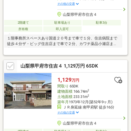
その他の交通
山梨県甲府市住吉４
2階建て
駐車場あり
駐車3台
所有権
即入居可
１階事務所スペースあり国道２０号まで車で１分、住吉病院まで
徒歩４分ザ・ビッグ住吉店まで車で２分、カワチ薬品小瀬店まで
車で２分
山梨県甲府市住吉４ 1,129万円 6SDK
1,129
万円
間取り
6SDK
2
建物面積
166.74m
2
土地面積
233.31m
築年月
1973年12月(築52年9ヶ月)
ＪＲ身延線 南甲府駅 徒歩16分
その他の交通
山梨県甲府市住吉４