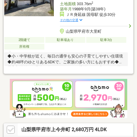
2
土地面積
303.76m
築年月
1988年9月(築38年)
ＪＲ身延線 国母駅 徒歩30分
その他の交通
山梨県甲府市大里町
2階建て
駐車場あり
駐車3台
所有権
◆小・中学校が近く、毎日の通学も安心の子育てしやすい住環境
◆約48坪のゆとりある6DKで、ご家族の多い方にもおすすめ◆各
居室収納付きで荷物が多くてもすっきり片付きます◆トイレ2箇
所完備で、朝の忙しい時間帯も快適に利用可能◆駐車3台可能
で、ご家族用や来客用としても便利です物件の詳細、ご見学のご
希望はお気軽にお問い合わせください！
山梨県甲府市上今井町 2,680万円 4LDK