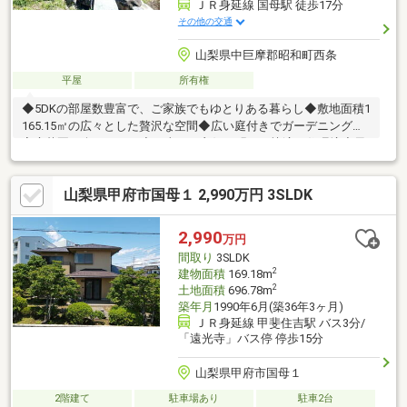
ＪＲ身延線 国母駅 徒歩17分
その他の交通
山梨県中巨摩郡昭和町西条
平屋
所有権
◆5DKの部屋数豊富で、ご家族でもゆとりある暮らし◆敷地面積1
165.15㎡の広々とした贅沢な空間◆広い庭付きでガーデニングや
家庭菜園も楽しめます◆日当たり良好で明るく快適な住環境◆風
通しも良く、四季を通じて心地よく過ごせます物件の詳細、ご見
学のご希望はお気軽にお問い合わせください！
山梨県甲府市国母１ 2,990万円 3SLDK
2,990
万円
間取り
3SLDK
2
建物面積
169.18m
2
土地面積
696.78m
築年月
1990年6月(築36年3ヶ月)
ＪＲ身延線 甲斐住吉駅 バス3分/
「遠光寺」バス停 停歩15分
山梨県甲府市国母１
2階建て
駐車場あり
駐車2台