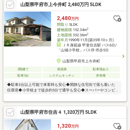
山梨県甲府市上今井町 2,480万円 5LDK
2,480
万円
間取り
5LDK
2
建物面積
152.34m
2
土地面積
352.36m
築年月
1990年11月(築35年10ヶ月)
ＪＲ身延線 甲斐住吉駅 バス6分/
「山城小学校」バス停 停歩5分
山梨県甲府市上今井町
2階建て
南道路
駐車場あり
駐車3台
システムキッチン
所有権
◆駐車3台以上可能で来客時も安心◆閑静な住宅街で落ち着いた
住環境◆小学校まで徒歩約5分で通学も安心◆スーパーやコンビ
ニなど生活利便施設が充実◆内外装リフォーム後のお引き渡し◆
キッチン・浴室・洗面・トイレなど水回り新品で快適な新生活物
件の詳細、ご見学のご希望はお気軽にお問い合わせください！
山梨県甲府市住吉４ 1,320万円 5LDK
1,320
万円