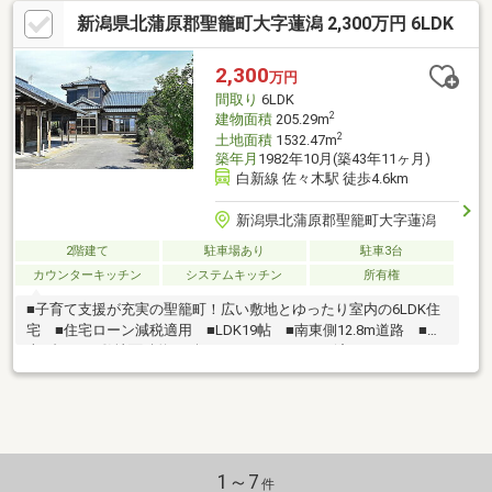
気軽にお問合せください。担当 伊藤大記TEL 080-1171-9942
新潟県北蒲原郡聖籠町大字蓮潟 2,300万円 6LDK
2,300
万円
間取り
6LDK
2
建物面積
205.29m
2
土地面積
1532.47m
築年月
1982年10月(築43年11ヶ月)
白新線 佐々木駅 徒歩4.6km
新潟県北蒲原郡聖籠町大字蓮潟
2階建て
駐車場あり
駐車3台
カウンターキッチン
システムキッチン
所有権
■子育て支援が充実の聖籠町！広い敷地とゆったり室内の6LDK住
宅 ■住宅ローン減税適用 ■LDK19帖 ■南東側12.8m道路 ■駐
車6台可 ■敷地面積約463坪 ■R6.7 リフォーム済み
1～7
件