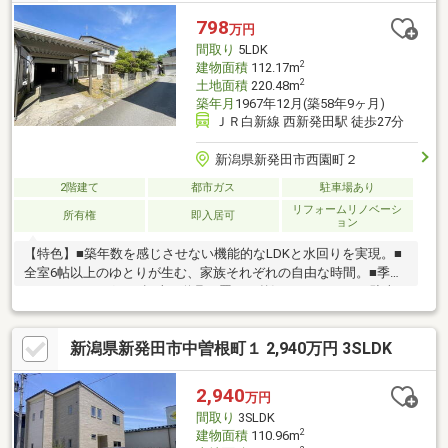
798
万円
間取り
5LDK
2
建物面積
112.17m
2
土地面積
220.48m
築年月
1967年12月(築58年9ヶ月)
ＪＲ白新線 西新発田駅 徒歩27分
新潟県新発田市西園町２
2階建て
都市ガス
駐車場あり
リフォームリノベーシ
所有権
即入居可
ョン
【特色】■築年数を感じさせない機能的なLDKと水回りを実現。■
全室6帖以上のゆとりが生む、家族それぞれの自由な時間。■季節
のガーデニングや、趣味の道具を置ける贅沢なスペース。■駐車
縦列2台♪（カーポート＋車庫）【小中学校】猿橋小学校 約650m
猿橋中学校 約600m当社ホームページではSUUMOには載っていな
新潟県新発田市中曽根町１ 2,940万円 3SLDK
い物件資料を確認することができます♪住宅に関することなら、
「年間取引件数500件以上」の実績があるハーバーエステートに
なんでもご相談ください。
2,940
万円
間取り
3SLDK
2
建物面積
110.96m