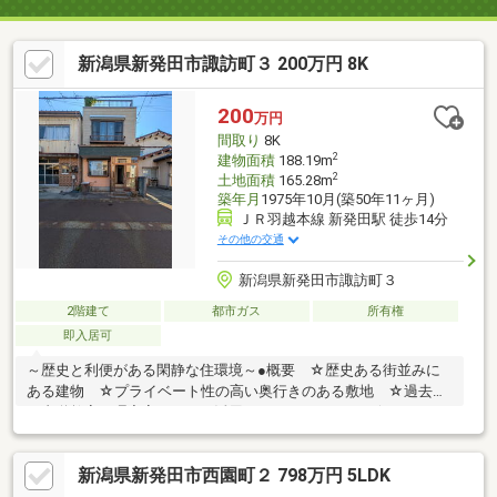
新潟県新発田市諏訪町３ 200万円 8K
200
万円
間取り
8K
2
建物面積
188.19m
2
土地面積
165.28m
築年月
1975年10月(築50年11ヶ月)
ＪＲ羽越本線 新発田駅 徒歩14分
その他の交通
新潟県新発田市諏訪町３
2階建て
都市ガス
所有権
即入居可
～歴史と利便がある閑静な住環境～●概要 ☆歴史ある街並みに
ある建物 ☆プライベート性の高い奥行きのある敷地 ☆過去に
は書道教室や理容室としても活用されていました。 ☆リノベー
ションまたは作業場としての利用がオススメ●交通 ☆新発田
駅 徒歩8分 ☆駅前通（バス停） 徒歩8分●周辺環境 ☆イオ
新潟県新発田市西園町２ 798万円 5LDK
ン新発田店 車7分 ☆かんだストアー 車4分 ☆新潟県立新発
田病院 車3分●備考※現況渡し