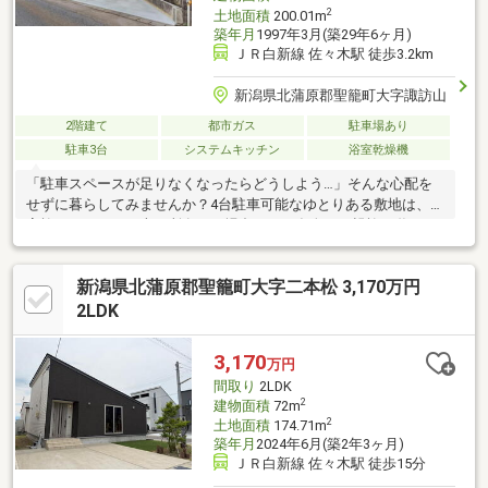
2
土地面積
200.01m
築年月
1997年3月(築29年6ヶ月)
ＪＲ白新線 佐々木駅 徒歩3.2km
新潟県北蒲原郡聖籠町大字諏訪山
2階建て
都市ガス
駐車場あり
駐車3台
システムキッチン
浴室乾燥機
「駐車スペースが足りなくなったらどうしよう…」そんな心配を
せずに暮らしてみませんか？4台駐車可能なゆとりある敷地は、ご
家族それぞれがお車を所有した場合や、ご友人・ご親族が遊びに
来た際にも安心です。さらに瑕疵保険適用住宅のため、ご購入後
も安心して新生活をスタートできます。【リフォーム内容】キッ
新潟県北蒲原郡聖籠町大字二本松 3,170万円
チン：システムキッチン新規交換浴室：ユニットバス新規交換洗
面：洗面化粧台新規交換トイレ：1F交換・2F新設給湯器：エコジ
2LDK
ョーズ入替床材：増張クロス：全室貼替下駄箱新規交換外壁：塗
装白あり防蟻工事ハウスクリーニング等※現況を優先致します
3,170
万円
間取り
2LDK
2
建物面積
72m
2
土地面積
174.71m
築年月
2024年6月(築2年3ヶ月)
ＪＲ白新線 佐々木駅 徒歩15分