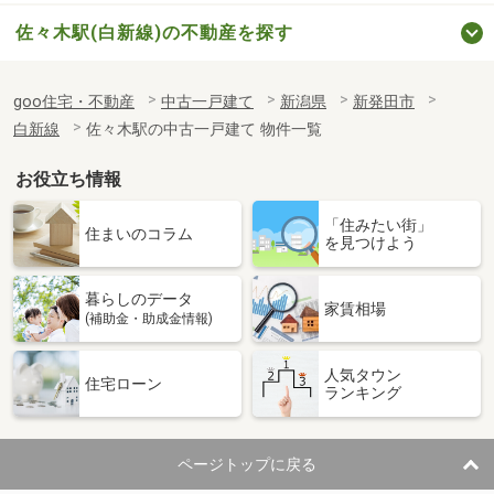
佐々木駅(白新線)の不動産を探す
goo住宅・不動産
中古一戸建て
新潟県
新発田市
白新線
佐々木駅の中古一戸建て 物件一覧
お役立ち情報
「住みたい街」
住まいのコラム
を見つけよう
暮らしのデータ
家賃相場
(補助金・助成金情報)
人気タウン
住宅ローン
ランキング
ページトップに戻る