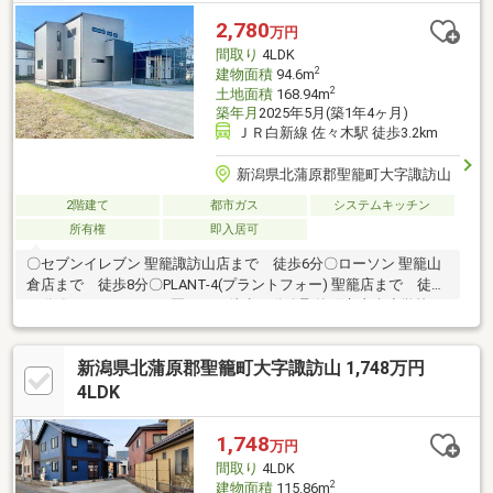
2,780
万円
間取り
4LDK
2
建物面積
94.6m
2
土地面積
168.94m
築年月
2025年5月(築1年4ヶ月)
ＪＲ白新線 佐々木駅 徒歩3.2km
新潟県北蒲原郡聖籠町大字諏訪山
2階建て
都市ガス
システムキッチン
所有権
即入居可
〇セブンイレブン 聖籠諏訪山店まで 徒歩6分〇ローソン 聖籠山
倉店まで 徒歩8分〇PLANT-4(プラントフォー) 聖籠店まで 徒歩
29分〇ほしぞらこども園まで 徒歩13分〇聖籠町立山倉小学校ま
で 徒歩15分〇聖籠町立聖籠中学校まで 徒歩20分〇聖籠町役場
まで 徒歩10分〇聖籠町立図書館まで 徒歩11分〇聖籠郵便局ま
新潟県北蒲原郡聖籠町大字諏訪山 1,748万円
で 徒歩9分食器洗乾燥機、グリル付き３口ガスコンロ、キッチン
シャワー水栓、シャワー付洗面台（三面鏡）、温水洗浄便座、エ
4LDK
コ給湯器、ＴＶモニター付きインターホン、玄関スマートキー有
り多雪区域（垂直積雪量１２０ｃｍ）都市計画第３４条第１１号
1,748
万円
地域
間取り
4LDK
2
建物面積
115.86m