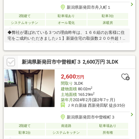
新潟県新発田市舟入町１
2階建て
駐車場あり
駐車3台
システムキッチン
オール電化
床暖房
◆弊社が選ばれている３つの理由昨年は、１６６組のお客様に住
宅をご成約いただきました♪１】新築住宅の取扱数２００件超！◎
たくさんの取扱物件からお探し条件にあう物件をご紹介◎新着物
件や価格改定物件もいち早くご提供２】売って終わりにしない、
充実のアフターサービス体制◎アフターサービスの専門スタッフ
新潟県新発田市中曽根町３ 2,600万円 3LDK
が、迅速・丁寧にご対応◎ご購入後のお困り事も、充実した体制
で手厚くサポート◎年中無休！３６５日スピード対応３】新潟で
は弊社だけ《SBI新生銀行 提携ローン》◎業界最安水準の低金利
2,600
万円
０.９３%◎対面でのお手続きも可能◎頭金無しでもOK
間取り
3LDK
2
建物面積
80.02m
2
土地面積
165.29m
築年月
2024年2月(築2年7ヶ月)
ＪＲ白新線 西新発田駅 徒歩35分
新潟県新発田市中曽根町３
2階建て
南道路
駐車場あり
駐車2台
システムキッチン
所有権