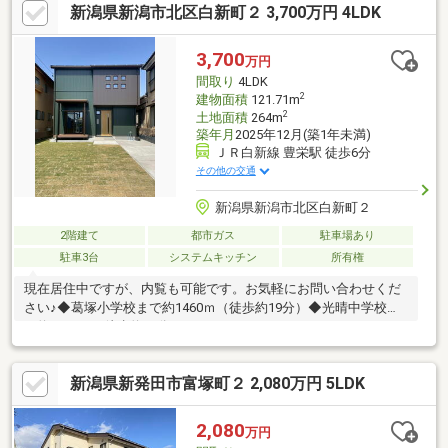
新潟県新潟市北区白新町２ 3,700万円 4LDK
と爽やかな風が室内に広がり、毎日の暮らしを快適にする設計。
■縦と横に広がるゆとりある空間。吹き抜けによる縦方向の広が
りと、ワンフロアの横の広がりで、開放感と快適さを両立。
3,700
万円
間取り
4LDK
2
建物面積
121.71m
2
土地面積
264m
築年月
2025年12月(築1年未満)
ＪＲ白新線 豊栄駅 徒歩6分
その他の交通
新潟県新潟市北区白新町２
2階建て
都市ガス
駐車場あり
駐車3台
システムキッチン
所有権
現在居住中ですが、内覧も可能です。お気軽にお問い合わせくだ
さい♪◆葛塚小学校まで約1460ｍ（徒歩約19分）◆光晴中学校ま
で約1560ｍ（徒歩約20分）
新潟県新発田市富塚町２ 2,080万円 5LDK
2,080
万円