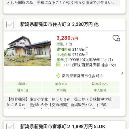
とした間取の為、手狭になることがなく様々な用途でお住まいい
ただける物件です。最大のポイントは屋上があることです。夏は
バーベキューを楽しんだり、夜の晩酌に屋上を使ったり、、様々
な楽しみ方ができます。また簡易的にリフォームをしたい、そん
新潟県新発田市住吉町３ 3,280万円 他
なご相談も弊社で一括でお手伝いをさせていただきます。ハウス
メーカーの不動産部だからこそできるトータルライフサポート
を。住む前、住んでからと一生のお付き合いをさせていただきま
3,280
万円
す。是非まずはご内見ください。
間取り
他
2
建物面積
214.98m
2
土地面積
975.08m
築年月
1999年10月(築26年11ヶ月)
ＪＲ白新線 西新発田駅 徒歩15分
新潟県新発田市住吉町３
2階建て
都市ガス
駐車場あり
駐車3台
所有権
即入居可
【教育機関】住吉小学校 約５００ｍ 徒歩約７分猿橋中学校
約４５０ｍ 徒歩約６分【交通機関】新潟観光バス 住吉町 徒
歩約２分【物件ＰＲ】■小中学校徒歩１０分以内で通学も安心で
す！■コンビニやスーパーも近くお買い物にも困りません♪■新発
田ＩＣまで車で７分！新潟市方面へのアクセスも良好です♪【備
新潟県新発田市富塚町２ 1,898万円 5LDK
考】・間取りは現況を優先します。・付帯設備表の交付はありま