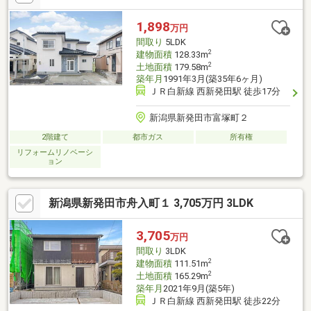
せん。
1,898
万円
間取り
5LDK
2
建物面積
128.33m
2
土地面積
179.58m
築年月
1991年3月(築35年6ヶ月)
ＪＲ白新線 西新発田駅 徒歩17分
新潟県新発田市富塚町２
2階建て
都市ガス
所有権
リフォームリノベーシ
ョン
新潟県新発田市舟入町１ 3,705万円 3LDK
3,705
万円
間取り
3LDK
2
建物面積
111.51m
2
土地面積
165.29m
築年月
2021年9月(築5年)
ＪＲ白新線 西新発田駅 徒歩22分