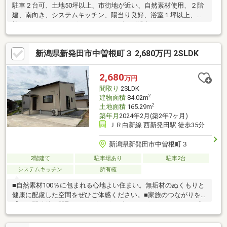
駐車２台可、土地50坪以上、市街地が近い、自然素材使用、２階
建、南向き、システムキッチン、陽当り良好、浴室１坪以上、吹
抜け、ＩＨクッキングヒーター、リビング階段
新潟県新発田市中曽根町３ 2,680万円 2SLDK
2,680
万円
間取り
2SLDK
2
建物面積
84.02m
2
土地面積
165.29m
築年月
2024年2月(築2年7ヶ月)
ＪＲ白新線 西新発田駅 徒歩35分
新潟県新発田市中曽根町３
2階建て
駐車場あり
駐車2台
システムキッチン
所有権
■自然素材100％に包まれる心地よい住まい。無垢材のぬくもりと
健康に配慮した空間をぜひご体感ください。■家族のつながりを
感じる開放的な間取り。リビング・ダイニングがワンフロアで広
がり、吹き抜け設計で家中どこにいても家族の気配を感じられる
心地よい空間。■光と風を取り込む大きな窓。やわらかな自然光