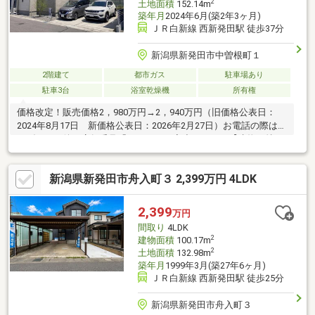
2
土地面積
152.14m
築年月
2024年6月(築2年3ヶ月)
ＪＲ白新線 西新発田駅 徒歩37分
新潟県新発田市中曽根町１
2階建て
都市ガス
駐車場あり
駐車3台
浴室乾燥機
所有権
価格改定！販売価格2，980万円→2，940万円（旧価格公表日：
2024年8月17日 新価格公表日：2026年2月27日）お電話の際はガ
イダンスの後に店舗番号「1026」をご入力下さい。【建物の特
長】・スムーズな回遊動線・断熱性能に優れ、結露しにくい樹脂
サッシ・多用途に使える2階ユーティリティスペース【立地】・ヤ
新潟県新発田市舟入町３ 2,399万円 4LDK
マダテックランド新発田店様のすぐ裏！・バイパスから1本入った
場所で利便性が良好なのに静か・充実の周辺施設（特に子育て世
帯にお勧め）【お電話が苦手な方でも、安心なネット予約可
2,399
万円
能！】「来場予約」または「下部のカレンダー」より、簡単にネ
間取り
4LDK
ット予約が可能です。
2
建物面積
100.17m
2
土地面積
132.98m
築年月
1999年3月(築27年6ヶ月)
ＪＲ白新線 西新発田駅 徒歩25分
新潟県新発田市舟入町３