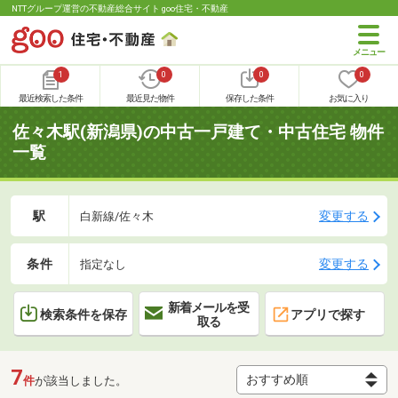
NTTグループ運営の不動産総合サイト goo住宅・不動産
1
0
0
0
最近検索した条件
最近見た物件
保存した条件
お気に入り
佐々木駅(新潟県)の中古一戸建て・中古住宅 物件
一覧
駅
変更する
白新線/佐々木
条件
変更する
指定なし
新着メールを受
検索条件を保存
アプリで探す
取る
7
件
が該当しました。