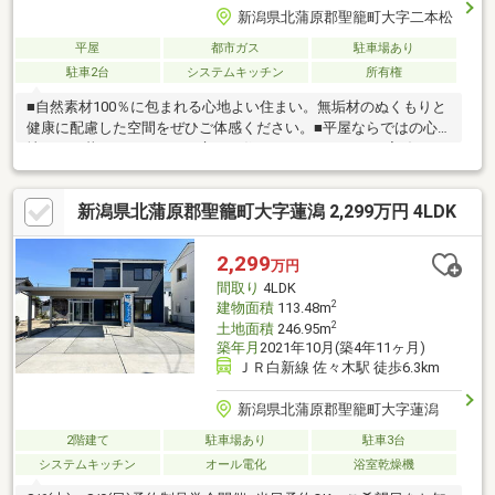
新潟県北蒲原郡聖籠町大字二本松
平屋
都市ガス
駐車場あり
駐車2台
システムキッチン
所有権
■自然素材100％に包まれる心地よい住まい。無垢材のぬくもりと
健康に配慮した空間をぜひご体感ください。■平屋ならではの心
地よさと暮らしやすさを両立した住まい。ワンフロアで完結する
動線で、日々の生活を快適にサポート。■斜天井が生み出す、開
放感あふれるLDK。天井高を活かした、広がりのある心地よい空
新潟県北蒲原郡聖籠町大字蓮潟 2,299万円 4LDK
間設計。■多目的に使える便利なフリースペース。お子さまの遊
び場やリモートワークなど、多彩な使い方が可能。
2,299
万円
間取り
4LDK
2
建物面積
113.48m
2
土地面積
246.95m
築年月
2021年10月(築4年11ヶ月)
ＪＲ白新線 佐々木駅 徒歩6.3km
新潟県北蒲原郡聖籠町大字蓮潟
2階建て
駐車場あり
駐車3台
システムキッチン
オール電化
浴室乾燥機