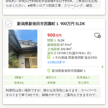
8/6(木)～8/9(日)予約制見学会開催※当日予約OK。ご希望日をお知
らせください。●標準シロアリ防除工事、クリーニング、鍵交
換、雨漏り点検、設備点検【おすすめポイント】・本物件は条件
により住宅ローン減税が適用されます。・雨漏り、構造上主要な
部分の欠陥や・腐食、給排水管の故障や漏水についてお引渡しよ
新潟県新発田市西園町１ 900万円 5LDK
り２年間保証・シロアリ防除工事施工後5年間保証・お客様に合わ
せたローンの組み方や金融機関をご提案。住宅ローンが初めての
方でもお気軽にご相談ください【周辺施設】・山倉小学校3400ｍ
900
万円
（徒歩43分）・聖籠中学校1800ｍ（徒歩23分/自転車8
間取り
5LDK
2
建物面積
87.91m
2
土地面積
202.8m
築年月
1975年1月(築51年8ヶ月)
ＪＲ白新線 西新発田駅 徒歩29分
その他の交通
新潟県新発田市西園町１
2階建て
都市ガス
駐車場あり
駐車2台
所有権
即入居可
利便性は良い場所ですが、静かな住宅街にあります。スーパーウ
オロクまで車で4分です。猿橋小中です。ご案内もできますのでお
気軽にお問合せください。再建築時各道路約20センチずつセット
バックが必要な可能性があります。リフォームも承りますのでお