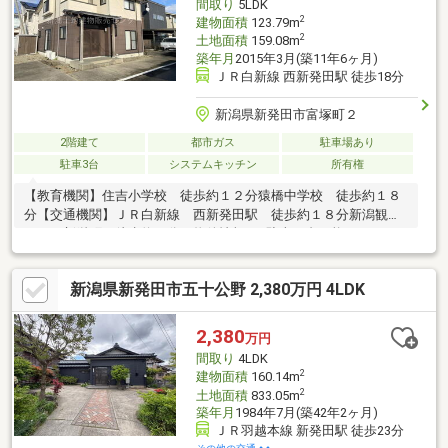
間取り
5LDK
2
建物面積
123.79m
2
土地面積
159.08m
築年月
2015年3月(築11年6ヶ月)
ＪＲ白新線 西新発田駅 徒歩18分
新潟県新発田市富塚町２
2階建て
都市ガス
駐車場あり
駐車3台
システムキッチン
所有権
【教育機関】住吉小学校 徒歩約１２分猿橋中学校 徒歩約１８
分【交通機関】ＪＲ白新線 西新発田駅 徒歩約１８分新潟観光
バス 新栄町 徒歩約５分－物件情報－■駐車４台可能■パパまる
ハウス施工■エアコン4台付き（残置物扱い）■各居室にガスコン
セント有、ガスストーブ使用可能！■駐車スペース４台可(軽自動
新潟県新発田市五十公野 2,380万円 4LDK
車含む)■物置もあり収納充実■住宅の裏側は通路（遊歩道）が通
っており、住宅が密集せず開放感があります♪■玄関ドアは引き戸
タイプでバリアフリー
2,380
万円
間取り
4LDK
2
建物面積
160.14m
2
土地面積
833.05m
築年月
1984年7月(築42年2ヶ月)
ＪＲ羽越本線 新発田駅 徒歩23分