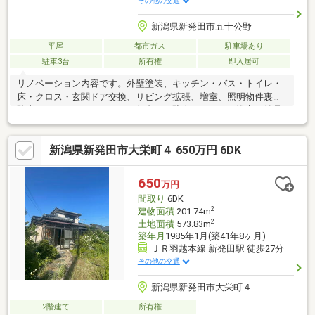
その他の交通
新潟県新発田市五十公野
平屋
都市ガス
駐車場あり
駐車3台
所有権
即入居可
リノベーション内容です。外壁塗装、キッチン・バス・トイレ・
床・クロス・玄関ドア交換、リビング拡張、増室、照明物件裏に
駐車スペースがありますので何台でも駐車できます！浴室も納品
間に合いました。新築建築価格が高騰している今、こちらの物件
もご検討くださいませ。お気軽にお問合せください。担当 伊
新潟県新発田市大栄町４ 650万円 6DK
藤 大記直通 080-1171-9942固定資産税 71981年/年
650
万円
間取り
6DK
2
建物面積
201.74m
2
土地面積
573.83m
築年月
1985年1月(築41年8ヶ月)
ＪＲ羽越本線 新発田駅 徒歩27分
その他の交通
新潟県新発田市大栄町４
2階建て
所有権