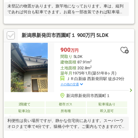
未登記の物置があります。旗竿地になっております。車は、縦列
であれば何台も駐車できます。お庭を一部改装できれば駐車場の
確保も可能です。敷地は、約173坪ありますので解放感がありま
す。若干売主様の荷物がありますが、ご案内はできますのでお気
軽にお問合せください。
新潟県新発田市西園町１ 900万円 5LDK
900
万円
間取り
5LDK
2
建物面積
87.91m
2
土地面積
202.8m
築年月
1975年1月(築51年8ヶ月)
ＪＲ白新線 西新発田駅 徒歩29分
その他の交通
新潟県新発田市西園町１
2階建て
都市ガス
駐車場あり
駐車2台
所有権
即入居可
利便性は良い場所ですが、静かな住宅街にあります。スーパーウ
オロクまで車で4分です。猿橋小中です。ご案内もできますのでお
気軽にお問合せください。再建築時各道路約20センチずつセット