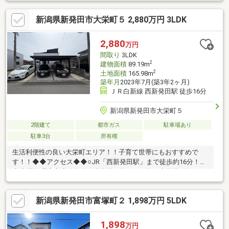
バックが必要な可能性があります。リフォームも承りますのでお
気軽にお問合せください。担当 伊藤大記TEL 080-1171-9942
新潟県新発田市大栄町５ 2,880万円 3LDK
2,880
万円
間取り
3LDK
2
建物面積
89.19m
2
土地面積
165.98m
築年月
2023年7月(築3年2ヶ月)
ＪＲ白新線 西新発田駅 徒歩16分
新潟県新発田市大栄町５
2階建て
都市ガス
駐車場あり
駐車3台
所有権
生活利便性の良い大栄町エリア！！子育て世帯にもおすすめで
す！！◆◆アクセス◆◆○JR「西新発田駅」まで徒歩約16分！
◆◆周辺環境◆◆〇御免町小学校…約785m○第一中学校…約
534m○大栄保育園…約407m○ウオロク住吉店…約1139m○ファミリ
ードラッグ新発田豊町店…約1598m○セブンイレブン新発田御幸町
新潟県新発田市富塚町２ 1,898万円 5LDK
店…約595m〇西新発田駅…約1200ｍ〇医療法人愛広会新発田リハ
ビリテーション病院…約818m○新発田諏訪町郵便局…約1311m○南
公園…約561mお気軽にお問合せください♪
1,898
万円