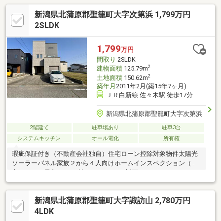
新潟県北蒲原郡聖籠町大字次第浜 1,799万円
2SLDK
1,799
万円
間取り
2SLDK
2
建物面積
125.79m
2
土地面積
150.62m
築年月
2011年2月(築15年7ヶ月)
ＪＲ白新線 佐々木駅 徒歩17分
新潟県北蒲原郡聖籠町大字次第浜
2階建て
駐車場あり
駐車3台
システムキッチン
オール電化
所有権
瑕疵保証付き（不動産会社独自）住宅ローン控除対象物件太陽光
ソーラーパネル家族２から４人向けホームインスペクション（予
定）オール電化/LDK18帖エコキュート/対面キッチンSIC（シュー
ズクローク）＋ WIC完備インナーガレージ駐車４台可前面道路
北西側 ６m亀代小・聖籠中本物件は前所有者様により約5年前に
新潟県北蒲原郡聖籠町大字諏訪山 2,780万円
外壁の張替および玄関ドアのリフォームが実施されております。
4LDK