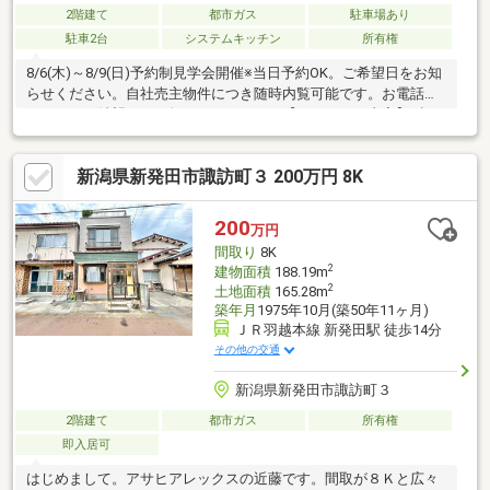
2階建て
都市ガス
駐車場あり
駐車2台
システムキッチン
所有権
8/6(木)～8/9(日)予約制見学会開催※当日予約OK。ご希望日をお知
らせください。自社売主物件につき随時内覧可能です。お電話か
メールでご希望日をお知らせください。【リフォーム内容】●標
準シロアリ防除工事、クリーニング、鍵交換、雨漏り点検、設備
点検●内装クロス張替え、照明交換、キッチン・ユニットバス・
新潟県新発田市諏訪町３ 200万円 8K
トイレ・洗面台新品交換、畳表替え、クリーニング等●外装外壁
全面塗装、駐車場拡張【おすすめポイント】・雨漏り、構造上主
要な部分の欠陥や・腐食、給排水管の故障や漏水についてお引渡
200
万円
しより２年間保証・シロアリ防除工事施工後5年間保証
間取り
8K
2
建物面積
188.19m
2
土地面積
165.28m
築年月
1975年10月(築50年11ヶ月)
ＪＲ羽越本線 新発田駅 徒歩14分
その他の交通
新潟県新発田市諏訪町３
2階建て
都市ガス
所有権
即入居可
はじめまして。アサヒアレックスの近藤です。間取が８Ｋと広々