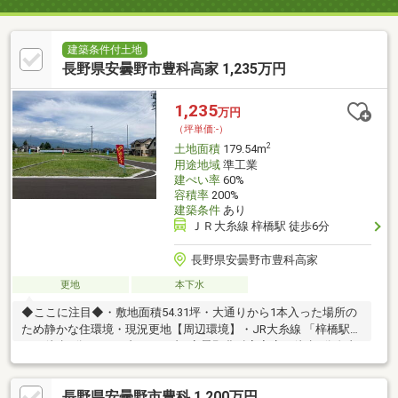
建築条件付土地
長野県安曇野市豊科高家 1,235万円
1,235
万円
（坪単価:-）
2
土地面積
179.54m
用途地域
準工業
建ぺい率
60%
容積率
200%
建築条件
あり
ＪＲ大糸線 梓橋駅 徒歩6分
長野県安曇野市豊科高家
更地
本下水
◆ここに注目◆・敷地面積54.31坪・大通りから1本入った場所の
ため静かな住環境・現況更地【周辺環境】・JR大糸線 「梓橋駅」
まで徒歩6分！・セブンイレブン安曇野豊科高家店で徒歩7分自由
設計の注文住宅を建築できます。（ヤマダホームズ施工） 建物プ
ラン作成いたします。【お電話が苦手な方でも、安心なネット予
長野県安曇野市豊科 1,200万円
約可能！他プランもご提案いたします】ネット上だと不安... 「プ