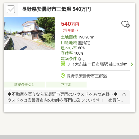
長野県安曇野市三郷温 540万円
540
万円
（坪単価:-）
2
土地面積
198.93m
用途地域
無指定
建ぺい率
60%
容積率
100%
建築条件
なし
ＪＲ大糸線 一日市場駅 徒歩3.2km
長野県安曇野市三郷温
建築条件なし
本下水
◆不動産を買うなら安曇野市専門のハウスドゥ あづみ野へ◆ ハ
ウスドゥは安曇野市内の物件を専門に扱っています！ 売買仲介
FC全国１位！全国展開中で安心のネットワーク！ 住宅ローン、
移住に関するご相談も受付中！【周辺環境情報 】 ◆ザ・ビッグ
三郷店 … 約1730m／車5分 ◆セブン-イレブン 安曇野ゆたか店 …
約450m／徒歩6分 ◆三郷小学校 … 約1470m／徒歩19分 ◆三郷
中学校 … 約1800m／徒歩23分【注目POINT】 ◆建築条件なし
◆建物解体後更地渡し