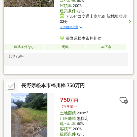
建ぺい率
60%
容積率
200%
建築条件
なし
アルピコ交通上高地線 新村駅 徒歩
33分
その他の交通
長野県松本市梓川倭
建築条件なし
更地
本下水
土地75坪
長野県松本市梓川梓 750万円
750
万円
（坪単価:-）
2
土地面積
235m
用途地域
無指定
建ぺい率
60%
容積率
200%
建築条件
なし