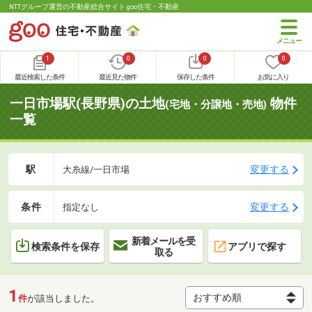
NTTグループ運営の不動産総合サイト goo住宅・不動産
1
0
0
0
最近検索した条件
最近見た物件
保存した条件
お気に入り
一日市場駅(長野県)の土地
物件
(宅地・分譲地・売地)
一覧
駅
変更する
大糸線/一日市場
条件
変更する
指定なし
新着メールを受
検索条件を保存
アプリで探す
取る
1
件
が該当しました。