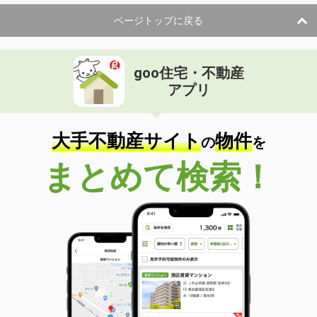
ページトップに戻る
goo住宅・不動産
アプリ
大手不動産サイト
物件
の
を
まとめて検索！