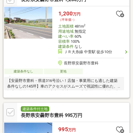
ロ目線で見る、土地選びのポイント」を現地で体感しませんか。
現地に足を運んでこそ感じられる安心と納得があります。「来場
1,200
万円
予約」または「下部のカレンダー」より、簡単にネット予約が可
（坪単価:-）
能です。
2
土地面積
481m
用途地域
無指定
建ぺい率
60%
容積率
100%
建築条件
なし
ＪＲ大糸線 中萱駅 徒歩10分
長野県安曇野市豊科
建築条件なし
更地
【安曇野市豊科・県道316号沿い！店舗・事業用にも適した建築
条件なしの145坪】車のアクセスがスムーズで視認性に優れた、
幅広い用途に対応できる広大な土地です。◎県道沿いの立地で車
の出し入れがしやすく、店舗やオフィス・事業用地としての利用
にも適しています。◎広々とした145坪の敷地は、お好きなハウ
スメーカーで自由設計が可能です。◎売主負担にて確定測量後の
建築条件付土地
お引渡しとなるため、境界も明確で安心です。【周辺環境情報
長野県安曇野市豊科 995万円
】 ◆綿半スーパーセンター 豊科店 … 約630m／徒歩8分 ◆フ
ァミリーマート 安曇野下鳥羽店 … 約260m／徒歩4分【備考】 ◆
995
万円
上下水道引込なし