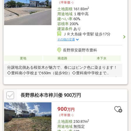
（坪単価:-）
2
土地面積
161.83m
用途地域
１種中高
建ぺい率
60%
容積率
200%
建築条件
あり
ＪＲ大糸線 中萱駅 徒歩17分
その他の交通
長野県安曇野市豊科
更地
南道路
本下水
分譲地北側ある桜並木が魅力で、春にはピンク色に染まります！
◇豊科南小学校まで650m（徒歩9分）◇豊科南中学校まで
1300m（徒歩17分）◇ファミリーマートまで380m（徒歩5分）◇
コープ安曇野豊科店まで980m（徒歩13分）◇綿半スーパーセン
ター豊科店まで1280m（徒歩17分）◇デリシア豊科店まで
長野県松本市梓川倭 900万円
1900m（徒歩24分）
900
万円
（坪単価:-）
2
土地面積
250.87m
用途地域
無指定