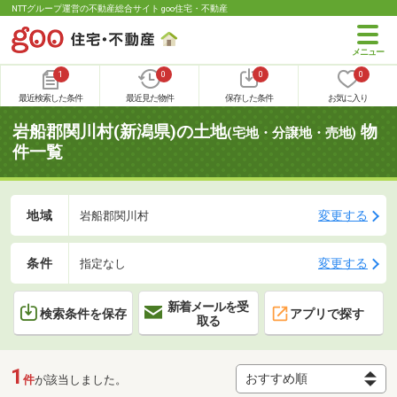
NTTグループ運営の不動産総合サイト goo住宅・不動産
1
0
0
0
最近検索した条件
最近見た物件
保存した条件
お気に入り
岩船郡関川村(新潟県)の土地
物
(宅地・分譲地・売地)
件一覧
地域
変更する
岩船郡関川村
条件
変更する
指定なし
新着メールを受
検索条件を保存
アプリで探す
取る
1
件
が該当しました。