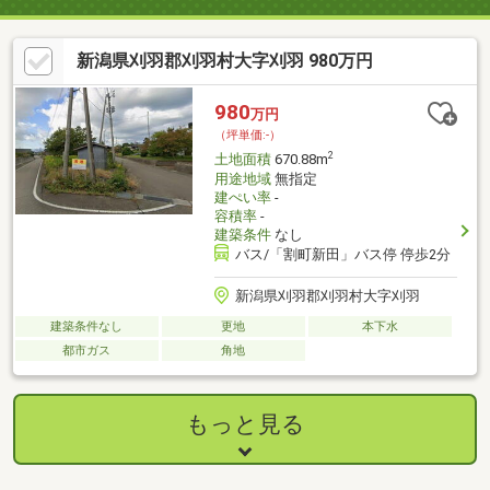
新潟県刈羽郡刈羽村大字刈羽 980万円
980
万円
（坪単価:-）
2
土地面積
670.88m
用途地域
無指定
建ぺい率
-
容積率
-
建築条件
なし
バス/「割町新田」バス停 停歩2分
新潟県刈羽郡刈羽村大字刈羽
建築条件なし
更地
本下水
都市ガス
角地
もっと見る