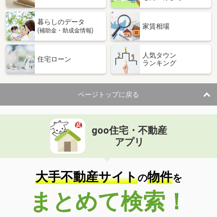
暮らしのデータ
家賃相場
(補助金・助成金情報)
人気タウン
住宅ローン
ランキング
ページトップに戻る
goo住宅・不動産
アプリ
大手不動産サイト
物件
の
を
まとめて検索！