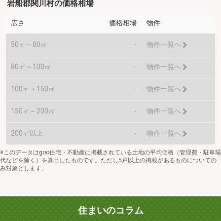
岩船郡関川村の価格相場
広さ
価格相場
物件
50㎡～80㎡
-
物件一覧へ
80㎡～100㎡
-
物件一覧へ
100㎡～150㎡
-
物件一覧へ
150㎡～200㎡
-
物件一覧へ
200㎡以上
-
物件一覧へ
※このデータはgoo住宅・不動産に掲載されている土地の平均価格（管理費・駐車場
代などを除く）を算出したものです。ただし5戸以上の掲載があるものについての
み対象とします。
住まいのコラム