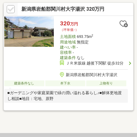
新潟県岩船郡関川村大字湯沢 320万円
320
万円
（坪単価:-）
2
土地面積
693.75m
用途地域
無指定
建ぺい率
-
容積率
-
建築条件
なし
ＪＲ米坂線 越後下関駅 徒歩32分
新潟県岩船郡関川村大字湯沢
建築条件なし
本下水
上物有り
■ガーデニングや家庭菜園で緑の潤い溢れる暮らし♪■解体更地渡
し相談■地目：宅地、原野