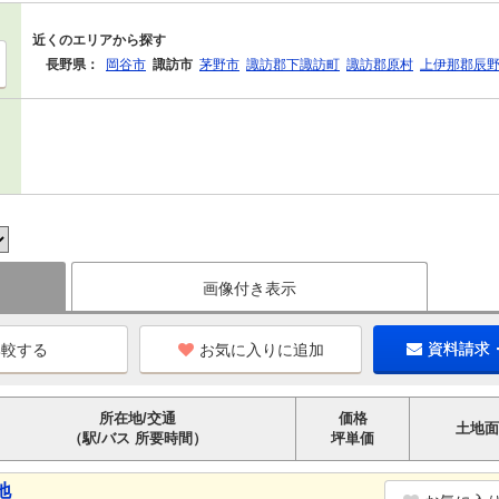
近くのエリアから探す
長野県：
岡谷市
諏訪市
茅野市
諏訪郡下諏訪町
諏訪郡原村
上伊那郡辰
画像付き表示
お気に入りに追加
資料請求
所在地/交通
価格
土地面
（駅/バス 所要時間）
坪単価
地