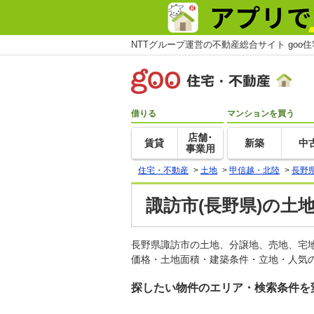
NTTグループ運営の不動産総合サイト goo
借りる
マンションを買う
店舗･
賃貸
新築
中
事業用
住宅・不動産
>
土地
>
甲信越・北陸
>
長野
諏訪市(長野県)の土
長野県諏訪市の土地、分譲地、売地、宅
価格・土地面積・建築条件・立地・人気の
探したい物件のエリア・検索条件を