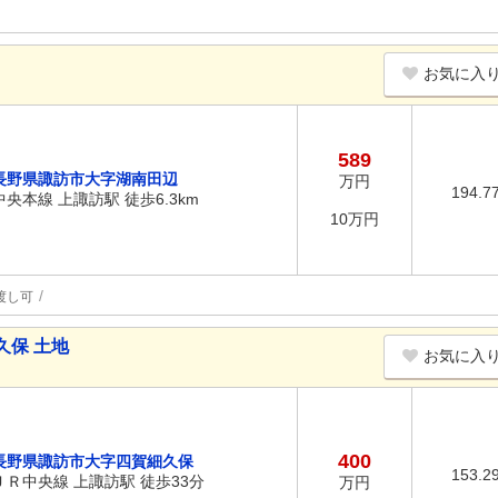
お気に入
589
長野県諏訪市大字湖南田辺
万円
194.7
中央本線 上諏訪駅 徒歩6.3km
10万円
渡し可
久保 土地
お気に入
400
長野県諏訪市大字四賀細久保
153.2
ＪＲ中央線 上諏訪駅 徒歩33分
万円