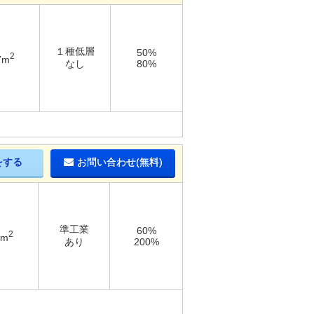
１種低層
50%
2
7m
なし
80%
をする
お問い合わせ(無料)
準工業
60%
2
1m
あり
200%