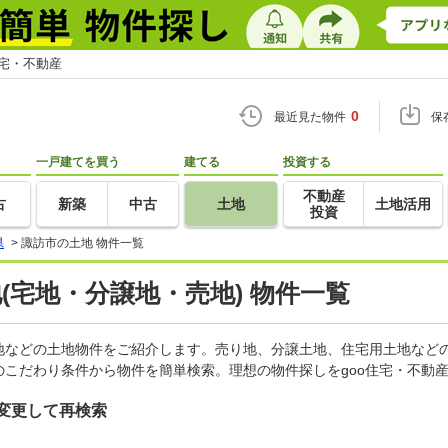
住宅・不動産
0
最近見た物件
保
一戸建てを買う
建てる
投資する
不動産
古
新築
中古
土地
土地活用
投資
県
>
諏訪市の土地 物件一覧
地(宅地・分譲地・売地) 物件一覧
地などの土地物件をご紹介します。売り地、分譲土地、住宅用土地などの
こだわり条件から物件を簡単検索。理想の物件探しをgoo住宅・不動
変更して再検索