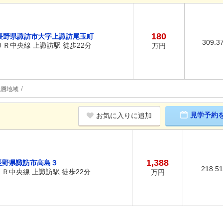
180
長野県諏訪市大字上諏訪尾玉町
309.3
ＪＲ中央線 上諏訪駅 徒歩22分
万円
低層地域
見学予約
お気に入りに追加
1,388
長野県諏訪市高島３
218.5
ＪＲ中央線 上諏訪駅 徒歩22分
万円