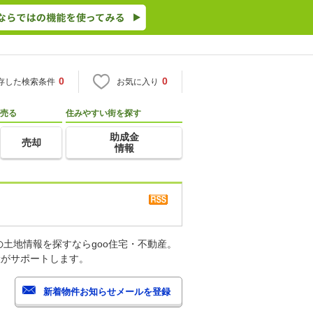
0
0
存した検索条件
お気に入り
売る
住みやすい街を探す
助成金
売却
情報
土地情報を探すならgoo住宅・不動産。
産がサポートします。