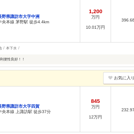
1,200
長野県諏訪市大字中洲
万円
396.6
中央本線 茅野駅 徒歩4.4km
10.01万円
地
本下水
利便性良好！！
お気に入
845
長野県諏訪市大字四賀
万円
232.9
中央本線 上諏訪駅 徒歩37分
12万円