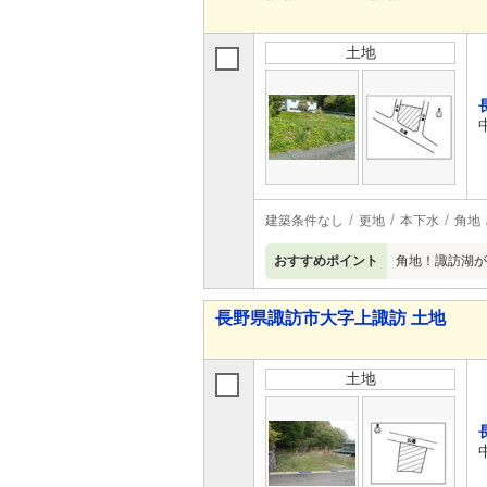
土地
建築条件なし
更地
本下水
角地
おすすめポイント
角地！諏訪湖が
長野県諏訪市大字上諏訪 土地
土地