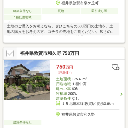
福井県敦賀市泉ケ丘町
建築条件なし
更地
即引渡し可
1種低層地域
土地のご購入をお考えなら、ぜひこちらの500万円の土地を。土
地の購入をお考えの方、コチラの売地をご覧ください。広さの心
配がいらない土地面積334.25㎡(公簿)。土地選びで何かお困りの
点がございましたら、お気軽にお問い合わせください。
福井県敦賀市和久野 750万円
750
万円
（坪単価:-）
2
土地面積
175.43m
用途地域
１種中高
建ぺい率
60%
容積率
200%
建築条件
なし
ＪＲ北陸本線 敦賀駅 徒歩3.6km
福井県敦賀市和久野
建築条件なし