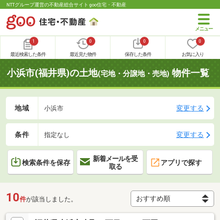
NTTグループ運営の不動産総合サイト goo住宅・不動産
1
0
0
0
最近検索した条件
最近見た物件
保存した条件
お気に入り
小浜市(福井県)の土地
物件一覧
(宅地・分譲地・売地)
地域
変更する
小浜市
条件
変更する
指定なし
新着メールを受
検索条件を保存
アプリで探す
取る
10
件
が該当しました。