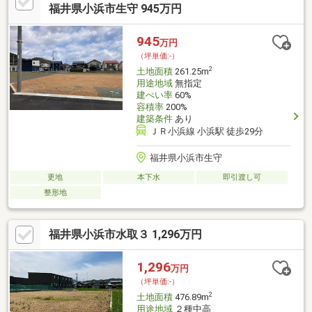
福井県小浜市生守 945万円
945
万円
（坪単価:-）
2
土地面積
261.25m
用途地域
無指定
建ぺい率
60%
容積率
200%
建築条件
あり
ＪＲ小浜線 小浜駅 徒歩29分
福井県小浜市生守
更地
本下水
即引渡し可
整形地
福井県小浜市水取３ 1,296万円
1,296
万円
（坪単価:-）
2
土地面積
476.89m
用途地域
２種中高