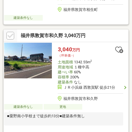
福井県敦賀市相生町
建築条件なし
福井県敦賀市和久野 3,040万円
3,040
万円
（坪単価:-）
2
土地面積
1342.55m
用途地域
１種中高
建ぺい率
60%
容積率
200%
建築条件
なし
ＪＲ小浜線 西敦賀駅 徒歩21分
福井県敦賀市和久野
建築条件なし
更地
■粟野南小学校まで徒歩約13分■建築条件無し