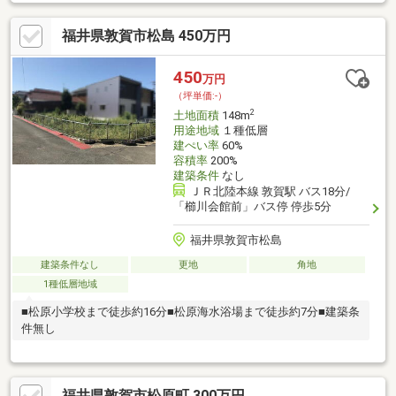
福井県敦賀市松島 450万円
450
万円
（坪単価:-）
2
土地面積
148m
用途地域
１種低層
建ぺい率
60%
容積率
200%
建築条件
なし
ＪＲ北陸本線 敦賀駅 バス18分/
「櫛川会館前」バス停 停歩5分
福井県敦賀市松島
建築条件なし
更地
角地
1種低層地域
■松原小学校まで徒歩約16分■松原海水浴場まで徒歩約7分■建築条
件無し
福井県敦賀市松原町 300万円