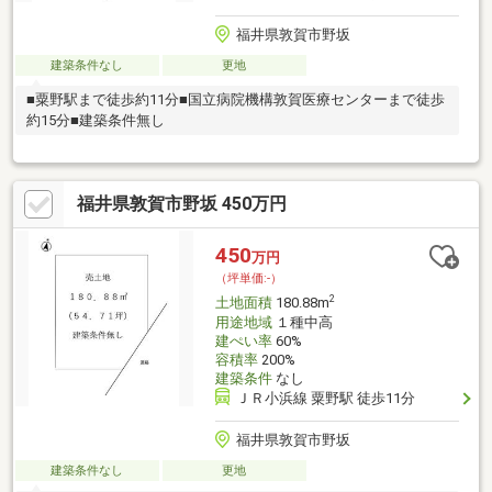
福井県敦賀市野坂
建築条件なし
更地
■粟野駅まで徒歩約11分■国立病院機構敦賀医療センターまで徒歩
約15分■建築条件無し
福井県敦賀市野坂 450万円
450
万円
（坪単価:-）
2
土地面積
180.88m
用途地域
１種中高
建ぺい率
60%
容積率
200%
建築条件
なし
ＪＲ小浜線 粟野駅 徒歩11分
福井県敦賀市野坂
建築条件なし
更地