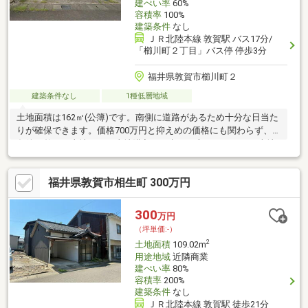
建ぺい率
60%
容積率
100%
建築条件
なし
ＪＲ北陸本線 敦賀駅 バス17分/
「櫛川町２丁目」バス停 停歩3分
福井県敦賀市櫛川町２
建築条件なし
1種低層地域
土地面積は162㎡(公簿)です。南側に道路があるため十分な日当た
りが確保できます。価格700万円と抑えめの価格にも関わらず、
条件も整った土地です。土地購入をお考えの方にイチオシの売地
がこちらです。住まいに適した周辺環境の整っている住宅用地は
こちらとなっています。第一種低層住居専用地域は、将来的にも
福井県敦賀市相生町 300万円
工場や大規模な商業施設が建つことがなく、住環境の変化も心配
ありません。傾斜地より建築が楽な平坦地です。
300
万円
（坪単価:-）
2
土地面積
109.02m
用途地域
近隣商業
建ぺい率
80%
容積率
200%
建築条件
なし
ＪＲ北陸本線 敦賀駅 徒歩21分