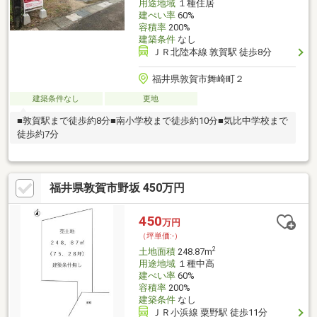
用途地域
１種住居
建ぺい率
60%
容積率
200%
建築条件
なし
ＪＲ北陸本線 敦賀駅 徒歩8分
福井県敦賀市舞崎町２
建築条件なし
更地
■敦賀駅まで徒歩約8分■南小学校まで徒歩約10分■気比中学校まで
徒歩約7分
福井県敦賀市野坂 450万円
450
万円
（坪単価:-）
2
土地面積
248.87m
用途地域
１種中高
建ぺい率
60%
容積率
200%
建築条件
なし
ＪＲ小浜線 粟野駅 徒歩11分