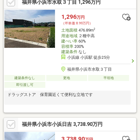
福井県小浜市水取３丁目 1,296万円
1,296
万円
（坪単価:8.99万円）
2
土地面積
476.89m
用途地域
２種中高
建ぺい率
60%
容積率
200%
建築条件
なし
小浜線 小浜駅 徒歩25分
福井県小浜市水取３丁目
建築条件なし
更地
平坦地
即引渡し可
ドラッグストア 保育園近くて便利な立地です
福井県小浜市小浜日吉 3,738.90万円
3,738.90
万円