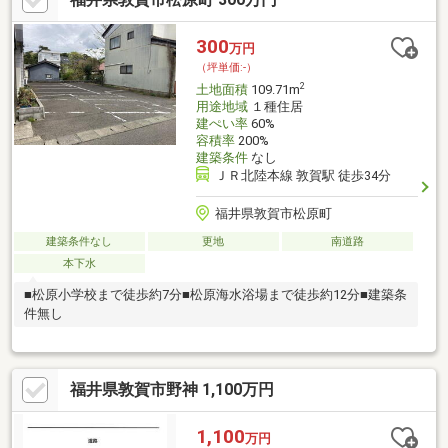
300
万円
（坪単価:-）
2
土地面積
109.71m
用途地域
１種住居
建ぺい率
60%
容積率
200%
建築条件
なし
ＪＲ北陸本線 敦賀駅 徒歩34分
福井県敦賀市松原町
建築条件なし
更地
南道路
本下水
■松原小学校まで徒歩約7分■松原海水浴場まで徒歩約12分■建築条
件無し
福井県敦賀市野神 1,100万円
1,100
万円