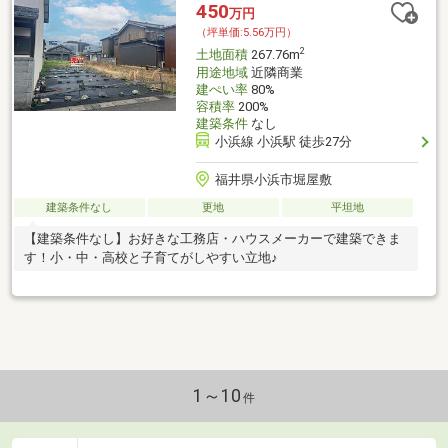
450
万円
（坪単価:5.56万円）
2
土地面積
267.76m
用途地域
近隣商業
建ぺい率
80%
容積率
200%
建築条件
なし
小浜線 小浜駅 徒歩27分
福井県小浜市堀屋敷
建築条件なし
更地
平坦地
【建築条件なし】お好きな工務店・ハウスメーカーで建築できま
す！小・中・高校と子育てがしやすい立地♪
1～10
件