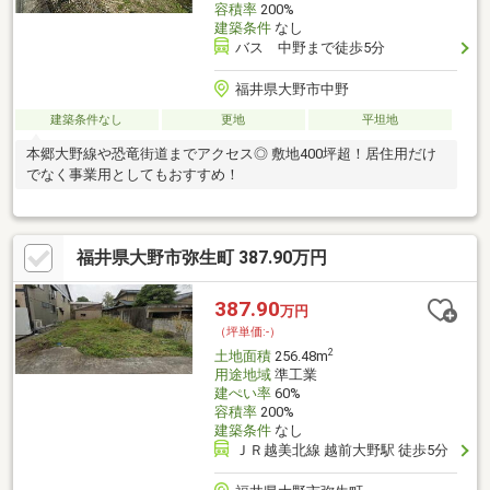
容積率
200%
建築条件
なし
バス 中野まで徒歩5分
福井県大野市中野
建築条件なし
更地
平坦地
本郷大野線や恐竜街道までアクセス◎ 敷地400坪超！居住用だけ
でなく事業用としてもおすすめ！
福井県大野市弥生町 387.90万円
387.90
万円
（坪単価:-）
2
土地面積
256.48m
用途地域
準工業
建ぺい率
60%
容積率
200%
建築条件
なし
ＪＲ越美北線 越前大野駅 徒歩5分