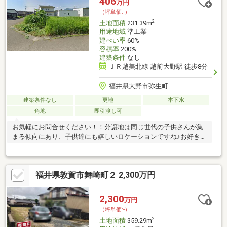
406
万円
（坪単価:-）
2
土地面積
231.39m
用途地域
準工業
建ぺい率
60%
容積率
200%
建築条件
なし
ＪＲ越美北線 越前大野駅 徒歩8分
福井県大野市弥生町
建築条件なし
更地
本下水
角地
即引渡し可
お気軽にお問合せください！！分譲地は同じ世代の子供さんが集
まる傾向にあり、子供達にも嬉しいロケーションですね♪お好きな
ハウスメーカーで♪上下水道引込済
福井県敦賀市舞崎町２ 2,300万円
2,300
万円
（坪単価:-）
2
土地面積
359.29m