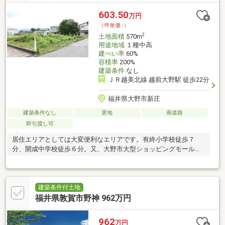
603.50
万円
（坪単価:-）
2
土地面積
570m
用途地域
１種中高
建ぺい率
60%
容積率
200%
建築条件
なし
ＪＲ越美北線 越前大野駅 徒歩22分
福井県大野市新庄
建築条件なし
更地
南道路
即引渡し可
居住エリアとしては大変便利なエリアです。有終小学校徒歩７
分、開成中学校徒歩６分。又、大野市大型ショッピングモール
（ヴイオ）までも徒歩１１分で行けます。
建築条件付土地
福井県敦賀市野神 962万円
962
万円