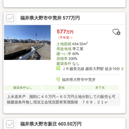
市店をお選び頂き、ありがとうございます。【物件ポイント】・
住みやすい環境♪・通学通勤もしやすい♪【周辺環境】・陽明中学
校まで 徒歩１３分♪・有終東小学校まで 徒歩９分♪・ローソン
福井県大野市中荒井 577万円
大野月美町店まで 徒歩５分♪・かじ惣リブレ店まで 徒歩３分
♪【空家お持ちでお困りの方、空家管理も致します】運営会社：株
式会社住まいのＫＯＥＩイオンハウジングの加盟店は全て独立自
577
万円
営です。担当：森崎 宗平 TEL：080-6235-6021
（坪単価:-）
2
土地面積
654.52m
用途地域
準工業
建ぺい率
60%
容積率
200%
建築条件
なし
ＪＲ越美北線 越前大野駅 徒歩10分
福井県大野市中荒井
建築条件なし
更地
本下水
上水道井戸 掘削に４０万円～６０万円土地分割しての販売も可
能建築条件無し現況立会現況図有実測面積 ７６９．２１㎡
福井県大野市新庄 603.50万円