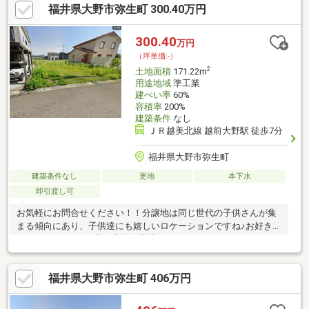
福井県大野市弥生町 300.40万円
300.40
万円
（坪単価:-）
2
土地面積
171.22m
用途地域
準工業
建ぺい率
60%
容積率
200%
建築条件
なし
ＪＲ越美北線 越前大野駅 徒歩7分
福井県大野市弥生町
建築条件なし
更地
本下水
即引渡し可
お気軽にお問合せください！！分譲地は同じ世代の子供さんが集
まる傾向にあり、子供達にも嬉しいロケーションですね♪お好きな
ハウスメーカーで♪上下水道引込済
福井県大野市弥生町 406万円