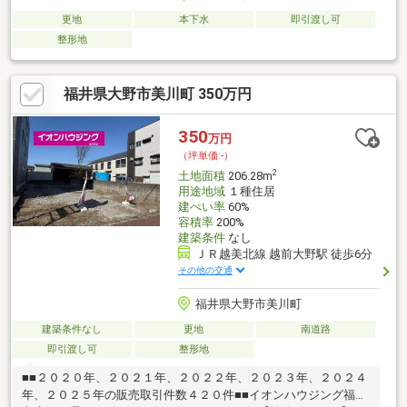
更地
本下水
即引渡し可
整形地
福井県大野市美川町 350万円
350
万円
（坪単価:-）
2
土地面積
206.28m
用途地域
１種住居
建ぺい率
60%
容積率
200%
建築条件
なし
ＪＲ越美北線 越前大野駅 徒歩6分
その他の交通
福井県大野市美川町
建築条件なし
更地
南道路
即引渡し可
整形地
■■２０２０年、２０２１年、２０２２年、２０２３年、２０２４
年、２０２５年の販売取引件数４２０件■■イオンハウジング福井