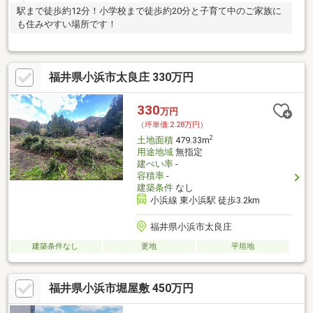
駅まで徒歩約12分！小学校まで徒歩約20分と子育て中のご家族に
も住みやすい場所です！
福井県小浜市太良庄 330万円
330
万円
（坪単価:2.28万円）
2
土地面積
479.33m
用途地域
無指定
建ぺい率
-
容積率
-
建築条件
なし
小浜線 東小浜駅 徒歩3.2km
福井県小浜市太良庄
建築条件なし
更地
平坦地
福井県小浜市堀屋敷 450万円