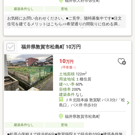
福井県大野市弥生町
建築条件なし
更地
お気軽にお問い合わせください。■ご見学、随時募集中です■注文
住宅を建てるメリットはこちら♪○希望通りの間取りに住める満足
度○内装、外装のデザイン、設備、建材を選べる○将来のリフォー
ムに備えやすい○総予算を施工会社に前もって伝えておけば、調
節は可能
福井県敦賀市松島町 10万円
10
万円
（坪単価:-）
2
土地面積
122m
用途地域
１種住居
建ぺい率
60%
容積率
200%
建築条件
なし
ＪＲ北陸本線 敦賀駅 バス3分/「松
島口」バス停 停歩3分
福井県敦賀市松島町
建築条件なし
更地
■松原小学校まで徒歩約6分■敦賀病院まで徒歩約10分■建築条件無