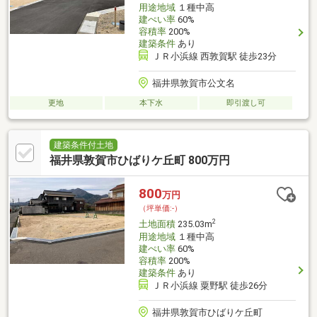
用途地域
１種中高
建ぺい率
60%
容積率
200%
建築条件
あり
ＪＲ小浜線 西敦賀駅 徒歩23分
福井県敦賀市公文名
更地
本下水
即引渡し可
建築条件付土地
福井県敦賀市ひばりケ丘町 800万円
800
万円
（坪単価:-）
2
土地面積
235.03m
用途地域
１種中高
建ぺい率
60%
容積率
200%
建築条件
あり
ＪＲ小浜線 粟野駅 徒歩26分
福井県敦賀市ひばりケ丘町