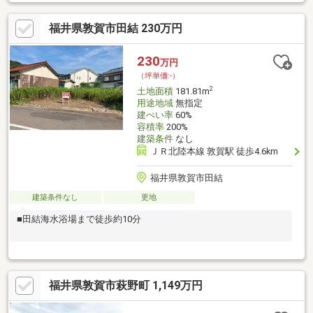
福井県敦賀市田結 230万円
230
万円
（坪単価:-）
2
土地面積
181.81m
用途地域
無指定
建ぺい率
60%
容積率
200%
建築条件
なし
ＪＲ北陸本線 敦賀駅 徒歩4.6km
福井県敦賀市田結
建築条件なし
更地
■田結海水浴場まで徒歩約10分
福井県敦賀市萩野町 1,149万円