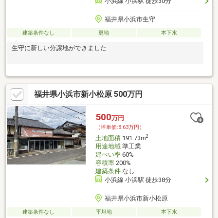
小浜線 小浜駅 徒歩30分
福井県小浜市生守
建築条件なし
更地
本下水
生守に新しい分譲地ができました
福井県小浜市新小松原 500万円
500
万円
（坪単価:8.63万円）
2
土地面積
191.73m
用途地域
準工業
建ぺい率
60%
容積率
200%
建築条件
なし
小浜線 小浜駅 徒歩38分
福井県小浜市新小松原
建築条件なし
平坦地
本下水