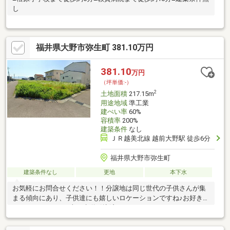
し
福井県大野市弥生町 381.10万円
381.10
万円
（坪単価:-）
2
土地面積
217.15m
用途地域
準工業
建ぺい率
60%
容積率
200%
建築条件
なし
ＪＲ越美北線 越前大野駅 徒歩6分
福井県大野市弥生町
建築条件なし
更地
本下水
お気軽にお問合せください！！分譲地は同じ世代の子供さんが集
まる傾向にあり、子供達にも嬉しいロケーションですね♪お好きな
ハウスメーカーで♪上下水道引込済