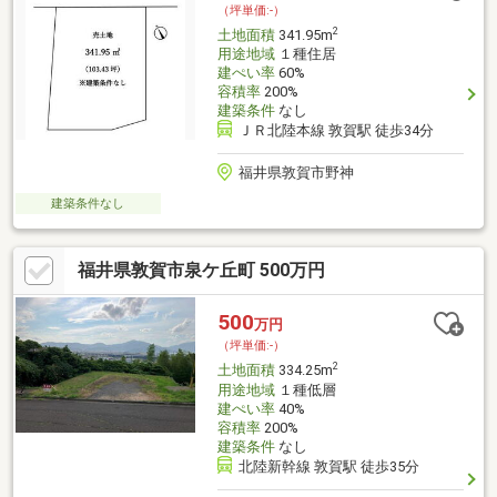
（坪単価:-）
2
土地面積
341.95m
用途地域
１種住居
建ぺい率
60%
容積率
200%
建築条件
なし
ＪＲ北陸本線 敦賀駅 徒歩34分
福井県敦賀市野神
建築条件なし
福井県敦賀市泉ケ丘町 500万円
500
万円
（坪単価:-）
2
土地面積
334.25m
用途地域
１種低層
建ぺい率
40%
容積率
200%
建築条件
なし
北陸新幹線 敦賀駅 徒歩35分