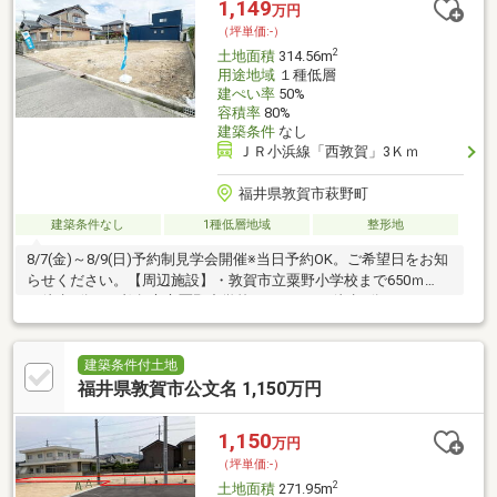
1,149
万円
（坪単価:-）
2
土地面積
314.56m
用途地域
１種低層
建ぺい率
50%
容積率
80%
建築条件
なし
ＪＲ小浜線「西敦賀」3Ｋｍ
福井県敦賀市萩野町
建築条件なし
1種低層地域
整形地
8/7(金)～8/9(日)予約制見学会開催※当日予約OK。ご希望日をお知
らせください。【周辺施設】・敦賀市立粟野小学校まで650ｍ
（徒歩9分）・敦賀市立粟野中学校まで280ｍ（徒歩4分）・ミニ
ストップ敦賀金山店様550ｍ（徒歩7分）・ヤスサキワイプラザグ
ルメ館敦賀店様650ｍ（徒歩9分）・医療法人積善会猪原病院900
ｍ（徒歩12分）・敦賀市役所2800ｍ（車で7分）【おすすめポイ
建築条件付土地
ント】・返済額や融資可能額など、お客様のご希望にあわせてご
福井県敦賀市公文名 1,150万円
提案。住宅ローンが初めての方でもお気軽にご相談ください。・
お好きなハウスメーカー・工務店にておうちを建てられます。※
1,150
万円
自社売主土
（坪単価:-）
2
土地面積
271.95m