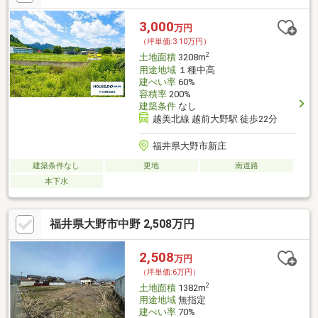
3,000
万円
（坪単価:3.10万円）
2
土地面積
3208m
用途地域
１種中高
建ぺい率
60%
容積率
200%
建築条件
なし
越美北線 越前大野駅 徒歩22分
福井県大野市新庄
建築条件なし
更地
南道路
本下水
福井県大野市中野 2,508万円
2,508
万円
（坪単価:6万円）
2
土地面積
1382m
用途地域
無指定
建ぺい率
70%