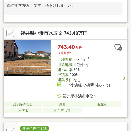
西津小学校近くです。値下げしました。
福井県小浜市水取２ 743.40万円
743.40
万円
（坪単価:-）
2
土地面積
223.45m
用途地域
１種中高
建ぺい率
60%
容積率
200%
建築条件
なし
ＪＲ小浜線 小浜駅 徒歩27分
福井県小浜市水取２
建築条件なし
更地
南道路
本下水
即引渡し可
建築条件付土地