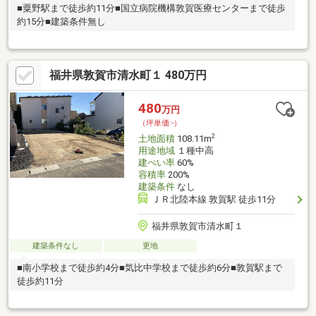
■粟野駅まで徒歩約11分■国立病院機構敦賀医療センターまで徒歩
約15分■建築条件無し
福井県敦賀市清水町１ 480万円
480
万円
（坪単価:-）
2
土地面積
108.11m
用途地域
１種中高
建ぺい率
60%
容積率
200%
建築条件
なし
ＪＲ北陸本線 敦賀駅 徒歩11分
福井県敦賀市清水町１
建築条件なし
更地
■南小学校まで徒歩約4分■気比中学校まで徒歩約6分■敦賀駅まで
徒歩約11分