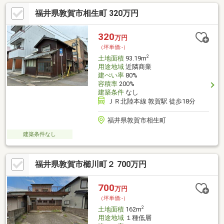
福井県敦賀市相生町 320万円
320
万円
（坪単価:-）
2
土地面積
93.19m
用途地域
近隣商業
建ぺい率
80%
容積率
200%
建築条件
なし
ＪＲ北陸本線 敦賀駅 徒歩18分
福井県敦賀市相生町
建築条件なし
福井県敦賀市櫛川町２ 700万円
700
万円
（坪単価:-）
2
土地面積
162m
用途地域
１種低層