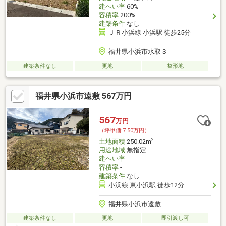
建ぺい率
60%
容積率
200%
建築条件
なし
ＪＲ小浜線 小浜駅 徒歩25分
福井県小浜市水取３
建築条件なし
更地
整形地
福井県小浜市遠敷 567万円
567
万円
（坪単価:7.50万円）
2
土地面積
250.02m
用途地域
無指定
建ぺい率
-
容積率
-
建築条件
なし
小浜線 東小浜駅 徒歩12分
福井県小浜市遠敷
建築条件なし
更地
即引渡し可