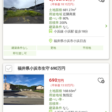
（坪単価:18.15万円）
2
土地面積
681.27m
用途地域
近隣商業
建ぺい率
80%
容積率
200%
建築条件
なし
小浜線 小浜駅 徒歩18分
福井県小浜市小浜日吉
建築条件なし
更地
平坦地
即引渡し可
福井県小浜市生守 690万円
690
万円
（坪単価:13.53万円）
2
土地面積
168.65m
用途地域
無指定
建ぺい率
-
容積率
-
建築条件
なし