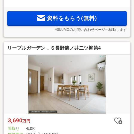
資料をもらう(無料)
※SUUMOのお問い合わせページへ移動します
リーブルガーデン．Ｓ長野篠ノ井二ツ柳第4
3,690
万円
間取り
4LDK
2