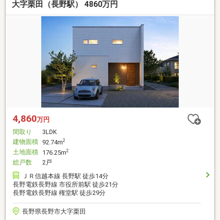
大字栗田（長野駅） 4860万円
4,860
万円
間取り
3LDK
建物面積
2
92.74m
土地面積
2
176.25m
総戸数
2戸
ＪＲ信越本線 長野駅 徒歩14分
長野電鉄長野線 市役所前駅 徒歩21分
長野電鉄長野線 権堂駅 徒歩29分
長野県長野市大字栗田