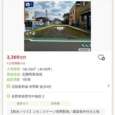
3,369
万円
※土地価格のみ
土地面積
2
142.23m
（43.02坪）
用途地域
近隣商業地域
総区画数
1区画
北陸新幹線 長野駅 徒歩9分
長野県長野市中御所２
都市ガス
所有権
【積水ハウス】コモンステージ長野駅南／建築条件付き土地