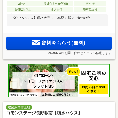
2階建て
設計住宅性能評価付
所有権
駐車2台以上
即入居可
浴室乾燥機
【ダイワハウス】価格改定！「本郷」駅まで徒歩9分
資料をもらう(無料)
※SUUMOのお問い合わせページへ移動します
建築条件付土地
コモンステージ長野駅南【積水ハウス】