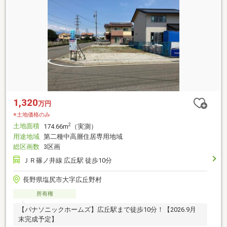
1,320
万円
※土地価格のみ
土地面積
2
174.66m
（実測）
用途地域
第二種中高層住居専用地域
総区画数
3区画
ＪＲ篠ノ井線 広丘駅 徒歩10分
長野県塩尻市大字広丘野村
所有権
【パナソニックホームズ】広丘駅まで徒歩10分！【2026.9月
末完成予定】