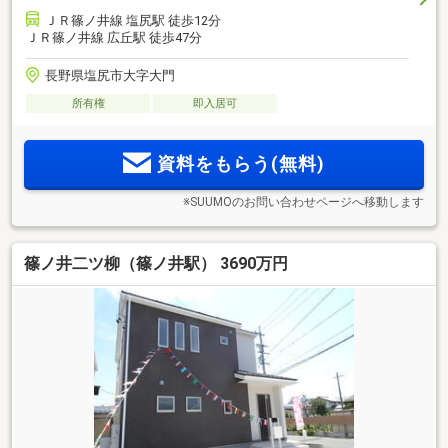
ＪＲ篠ノ井線 塩尻駅 徒歩12分
ＪＲ篠ノ井線 広丘駅 徒歩47分
長野県塩尻市大字大門
所有権
即入居可
資料をもらう(無料)
※SUUMOのお問い合わせページへ移動します
篠ノ井二ツ柳（篠ノ井駅） 3690万円