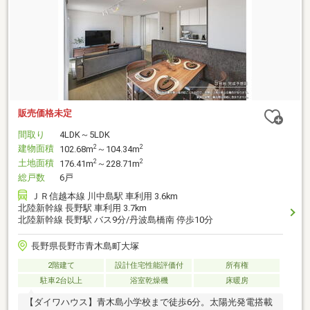
販売価格未定
間取り
4LDK～5LDK
建物面積
2
2
102.68m
～104.34m
土地面積
2
2
176.41m
～228.71m
総戸数
6戸
ＪＲ信越本線 川中島駅 車利用 3.6km
北陸新幹線 長野駅 車利用 3.7km
北陸新幹線 長野駅 バス9分/丹波島橋南 停歩10分
長野県長野市青木島町大塚
2階建て
設計住宅性能評価付
所有権
駐車2台以上
浴室乾燥機
床暖房
【ダイワハウス】青木島小学校まで徒歩6分。太陽光発電搭載