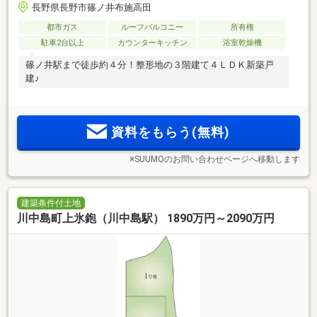
長野県長野市篠ノ井布施高田
都市ガス
ルーフバルコニー
所有権
駐車2台以上
カウンターキッチン
浴室乾燥機
篠ノ井駅まで徒歩約４分！整形地の３階建て４ＬＤＫ新築戸
建♪
資料をもらう(無料)
※SUUMOのお問い合わせページへ移動します
建築条件付土地
川中島町上氷鉋（川中島駅） 1890万円～2090万円