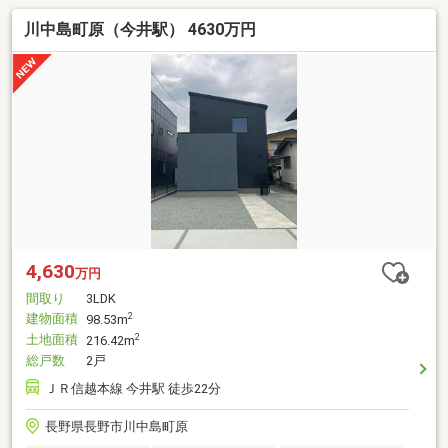
川中島町原（今井駅） 4630万円
4,630
万円
間取り
3LDK
建物面積
2
98.53m
土地面積
2
216.42m
総戸数
2戸
ＪＲ信越本線 今井駅 徒歩22分
長野県長野市川中島町原