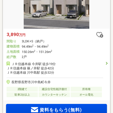
3,890
万円
間取り
3LDK+S（納戸）
建物面積
2
2
94.49m
・94.49m
土地面積
2
2
150.26m
・151.26m
総戸数
2戸
ＪＲ信越本線 今井駅 徒歩19分
ＪＲ信越本線 篠ノ井駅 徒歩42分
ＪＲ信越本線 川中島駅 徒歩32分
長野県長野市川中島町今井
2階建て
建設住宅性能評価付
所有権
駐車2台以上
カウンターキッチン
オール電化
資料をもらう(無料)