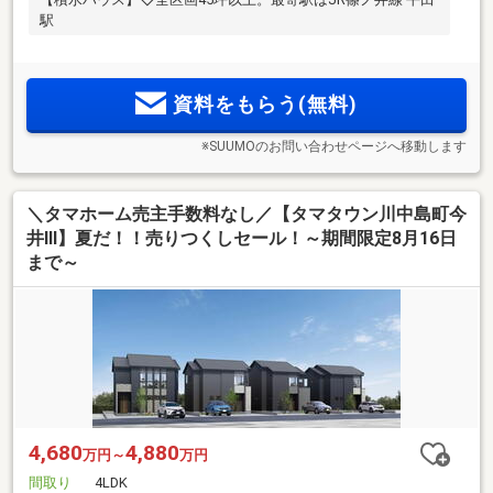
駅
資料をもらう(無料)
※SUUMOのお問い合わせページへ移動します
＼タマホーム売主手数料なし／【タマタウン川中島町今
井Ⅲ】夏だ！！売りつくしセール！～期間限定8月16日
まで～
4,680
4,880
万円～
万円
間取り
4LDK