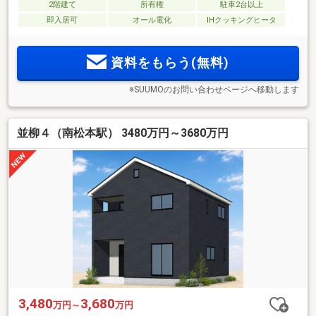
2階建て
所有権
駐車2台以上
即入居可
オール電化
IHクッキングヒータ
資料をもらう(無料)
※SUUMOのお問い合わせページへ移動します
並柳４（南松本駅） 3480万円～3680万円
3,480
3,680
万円～
万円