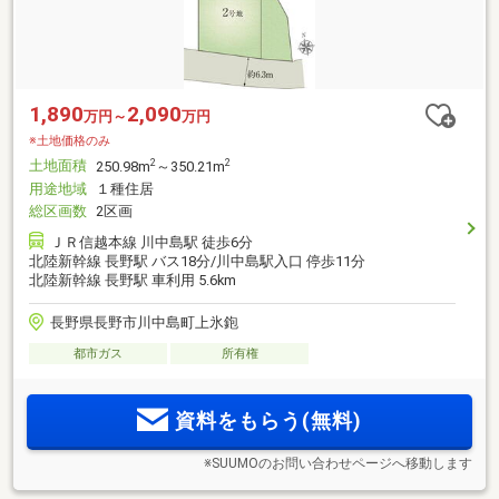
1,890
2,090
万円～
万円
※土地価格のみ
土地面積
2
2
250.98m
～350.21m
用途地域
１種住居
総区画数
2区画
ＪＲ信越本線 川中島駅 徒歩6分
北陸新幹線 長野駅 バス18分/川中島駅入口 停歩11分
北陸新幹線 長野駅 車利用 5.6km
長野県長野市川中島町上氷鉋
都市ガス
所有権
資料をもらう(無料)
※SUUMOのお問い合わせページへ移動します