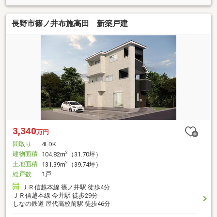
長野市篠ノ井布施高田 新築戸建
3,340
万円
間取り
4LDK
建物面積
2
104.82m
（31.70坪）
土地面積
2
131.39m
（39.74坪）
総戸数
1戸
ＪＲ信越本線 篠ノ井駅 徒歩4分
ＪＲ信越本線 今井駅 徒歩29分
しなの鉄道 屋代高校前駅 徒歩46分