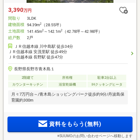
3,390
万円
間取り
3LDK
建物面積
2
94.39m
（28.55坪）
土地面積
2
2
141.45m
～142.1m
（42.78坪～42.98坪）
総戸数
2戸
ＪＲ信越本線 川中島駅 徒歩34分
ＪＲ信越本線 安茂里駅 徒歩49分
ＪＲ信越本線 長野駅 徒歩47分
長野県長野市青木島１
2階建て
所有権
駐車2台以上
カウンターキッチン
浴室乾燥機
IHクッキングヒータ
月々7万円台～/青木島ショッピングパーク徒歩約9分/丹波島保
育園約300m
資料をもらう(無料)
※SUUMOのお問い合わせページへ移動します