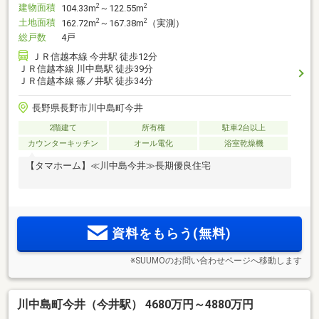
建物面積
2
2
104.33m
～122.55m
土地面積
2
2
162.72m
～167.38m
（実測）
総戸数
4戸
ＪＲ信越本線 今井駅 徒歩12分
ＪＲ信越本線 川中島駅 徒歩39分
ＪＲ信越本線 篠ノ井駅 徒歩34分
長野県長野市川中島町今井
2階建て
所有権
駐車2台以上
カウンターキッチン
オール電化
浴室乾燥機
【タマホーム】≪川中島今井≫長期優良住宅
資料をもらう(無料)
※SUUMOのお問い合わせページへ移動します
川中島町今井（今井駅） 4680万円～4880万円