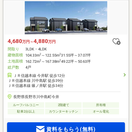
4,680
4,880
万円～
万円
間取り
3LDK・4LDK
建物面積
2
2
104.33m
～122.55m
31.55坪～37.07坪
土地面積
2
2
162.72m
～167.38m
49.22坪～50.63坪
総戸数
4戸
ＪＲ信越本線 今井駅 徒歩12分
ＪＲ信越本線 川中島駅 徒歩39分
ＪＲ信越本線 篠ノ井駅 徒歩34分
長野県長野市川中島町今井
ルーフバルコニー
2階建て
所有権
駐車2台以上
カウンターキッチン
オール電化
資料をもらう(無料)