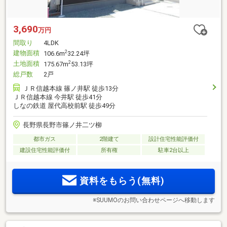
3,690
万円
間取り
4LDK
建物面積
2
106.6m
32.24坪
土地面積
2
175.67m
53.13坪
総戸数
2戸
ＪＲ信越本線 篠ノ井駅 徒歩13分
ＪＲ信越本線 今井駅 徒歩41分
しなの鉄道 屋代高校前駅 徒歩49分
長野県長野市篠ノ井二ツ柳
都市ガス
2階建て
設計住宅性能評価付
建設住宅性能評価付
所有権
駐車2台以上
資料をもらう(無料)
※SUUMOのお問い合わせページへ移動します