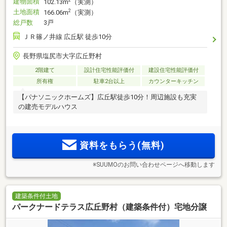
建物面積
2
102.13m
（実測）
土地面積
2
166.06m
（実測）
総戸数
3戸
ＪＲ篠ノ井線 広丘駅 徒歩10分
長野県塩尻市大字広丘野村
2階建て
設計住宅性能評価付
建設住宅性能評価付
所有権
駐車2台以上
カウンターキッチン
【パナソニックホームズ】広丘駅徒歩10分！周辺施設も充実
の建売モデルハウス
資料をもらう(無料)
※SUUMOのお問い合わせページへ移動します
建築条件付土地
パークナードテラス広丘野村（建築条件付）宅地分譲