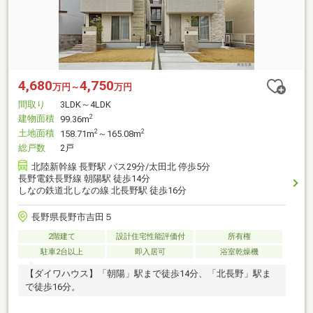
4,680
4,750
万円～
万円
間取り
3LDK～4LDK
建物面積
2
99.36m
土地面積
2
2
158.71m
～165.08m
総戸数
2戸
北陸新幹線 長野駅 バス29分/太田北 停歩5分
長野電鉄長野線 朝陽駅 徒歩14分
しなの鉄道北しなの線 北長野駅 徒歩16分
長野県長野市吉田５
2階建て
設計住宅性能評価付
所有権
駐車2台以上
即入居可
浴室乾燥機
【ダイワハウス】「朝陽」駅まで徒歩14分、「北長野」駅ま
で徒歩16分。