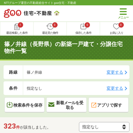
NTTグループ運営の不動産総合サイト goo住宅・不動産
1
0
0
0
最近検索した条件
最近見た物件
保存した条件
お気に入り
篠ノ井線（長野県）の新築一戸建て・分譲住宅
物件一覧
路線
変更する
篠ノ井線
条件
変更する
指定なし
新着メールを受
検索条件を保存
アプリで探す
取る
323
件
が該当しました。