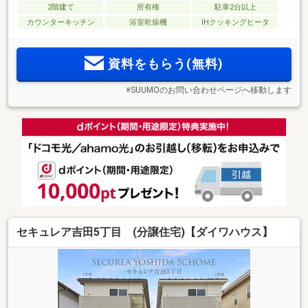
2階建て
所有権
駐車2台以上
カウンターキッチン
浴室乾燥機
IHクッキングヒータ
資料をもらう(無料)
※SUUMOのお問い合わせページへ移動します
セキュレア吉田5丁目 (分譲住宅)【ダイワハウス】