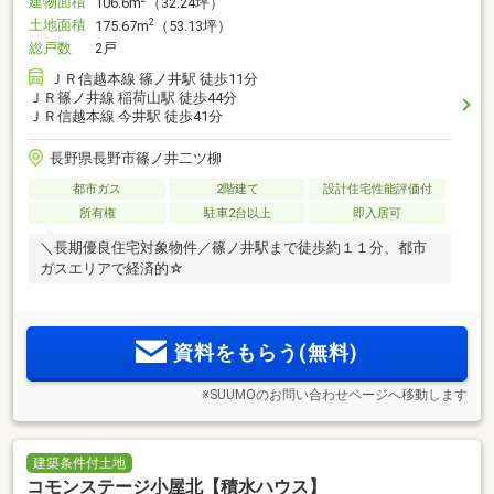
建物面積
106.6m
（32.24坪）
土地面積
2
175.67m
（53.13坪）
総戸数
2戸
ＪＲ信越本線 篠ノ井駅 徒歩11分
ＪＲ篠ノ井線 稲荷山駅 徒歩44分
ＪＲ信越本線 今井駅 徒歩41分
長野県長野市篠ノ井二ツ柳
都市ガス
2階建て
設計住宅性能評価付
所有権
駐車2台以上
即入居可
＼長期優良住宅対象物件／篠ノ井駅まで徒歩約１１分、都市
ガスエリアで経済的☆
資料をもらう(無料)
※SUUMOのお問い合わせページへ移動します
建築条件付土地
コモンステージ小屋北【積水ハウス】