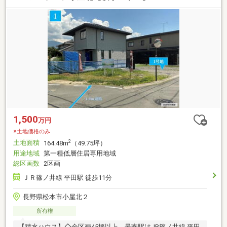
1,500
万円
※土地価格のみ
土地面積
2
164.48m
（49.75坪）
用途地域
第一種低層住居専用地域
総区画数
2区画
ＪＲ篠ノ井線 平田駅 徒歩11分
長野県松本市小屋北２
所有権
【積水ハウス】◇全区画45坪以上。最寄駅はJR篠ノ井線 平田