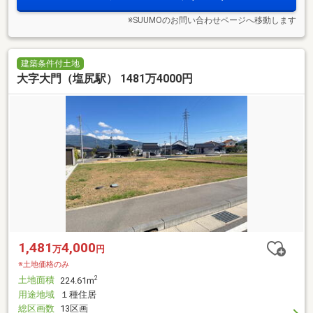
※SUUMOのお問い合わせページへ移動します
建築条件付土地
大字大門（塩尻駅） 1481万4000円
1,481
4,000
万
円
※土地価格のみ
土地面積
2
224.61m
用途地域
１種住居
総区画数
13区画