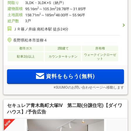
間取り
3LDK・3LDK+S（納戸）
建物面積
2
2
95.16m
～105.3m
28.78坪～31.85坪
土地面積
2
2
158.71m
～185m
48.00坪～55.96坪
総戸数
3戸
ＪＲ篠ノ井線 南松本駅 徒歩24分
長野県松本市並柳４
都市ガス
2階建て
所有権
ウォークインクローゼ
駐車2台以上
カウンターキッチン
ット
資料をもらう(無料)
※SUUMOのお問い合わせページへ移動します
セキュレア青木島町大塚IV 第二期(分譲住宅)【ダイワ
ハウス】/予告広告