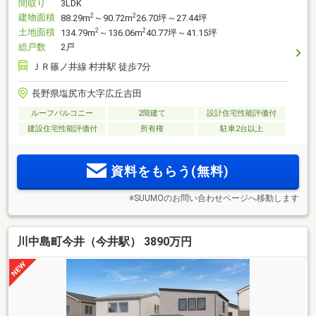
間取り
3LDK
建物面積
2
2
88.29m
～90.72m
26.70坪～27.44坪
土地面積
2
2
134.79m
～136.06m
40.77坪～41.15坪
総戸数
2戸
ＪＲ篠ノ井線 村井駅 徒歩7分
長野県塩尻市大字広丘吉田
ルーフバルコニー
2階建て
設計住宅性能評価付
建設住宅性能評価付
所有権
駐車2台以上
資料をもらう(無料)
※SUUMOのお問い合わせページへ移動します
川中島町今井（今井駅） 3890万円