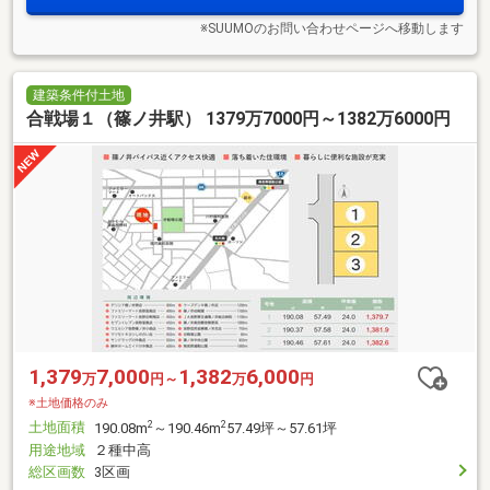
※SUUMOのお問い合わせページへ移動します
建築条件付土地
合戦場１（篠ノ井駅） 1379万7000円～1382万6000円
1,379
7,000
1,382
6,000
万
円～
万
円
※土地価格のみ
土地面積
2
2
190.08m
～190.46m
57.49坪～57.61坪
用途地域
２種中高
総区画数
3区画