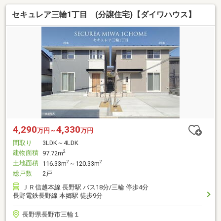
セキュレア三輪1丁目 (分譲住宅)【ダイワハウス】
4,290
4,330
万円～
万円
間取り
3LDK～4LDK
建物面積
2
97.72m
土地面積
2
2
116.33m
～120.33m
総戸数
2戸
ＪＲ信越本線 長野駅 バス18分/三輪 停歩4分
長野電鉄長野線 本郷駅 徒歩9分
長野県長野市三輪１