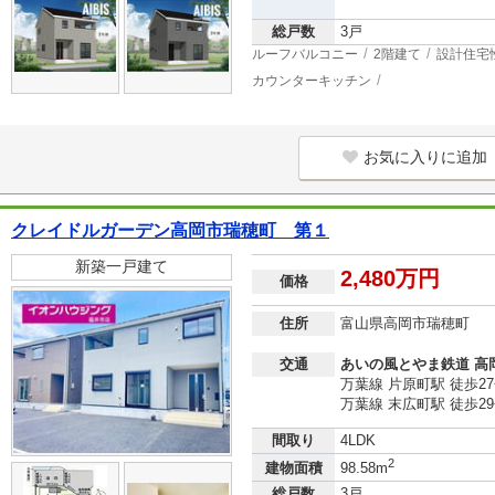
総戸数
3戸
ルーフバルコニー
2階建て
設計住宅
カウンターキッチン
お気に入りに追加
クレイドルガーデン高岡市瑞穂町 第１
新築一戸建て
2,480万円
価格
住所
富山県高岡市瑞穂町
交通
あいの風とやま鉄道 高
万葉線 片原町駅 徒歩2
万葉線 末広町駅 徒歩2
間取り
4LDK
2
建物面積
98.58m
総戸数
3戸