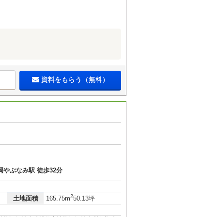
資料をもらう（無料）
岡やぶなみ駅 徒歩32分
2
土地面積
165.75m
50.13坪