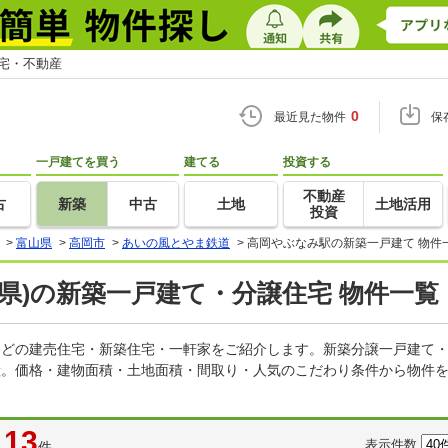
住宅・不動産
0
最近見た物件
保
一戸建てを買う
建てる
投資する
不動産
古
新築
中古
土地
土地活用
投資
>
富山県
>
高岡市
>
あいの風とやま鉄道
>
高岡やぶなみ駅の新築一戸建て 物件
県)の新築一戸建て・分譲住宅 物件一覧
てなどの建売住宅・新築住宅・一軒家をご紹介します。新築分譲一戸建て
産。価格・建物面積・土地面積・間取り・人気のこだわり条件から物件を
13
表示件数
件