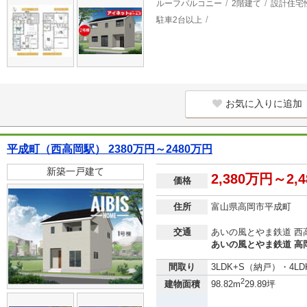
ルーフバルコニー
2階建て
設計住宅
駐車2台以上
お気に入りに追加
平成町（西高岡駅） 2380万円～2480万円
新築一戸建て
2,380万円～2,
価格
住所
富山県高岡市平成町
交通
あいの風とやま鉄道 西高
あいの風とやま鉄道 高
間取り
3LDK+S（納戸）・4LD
2
建物面積
98.82m
29.89坪