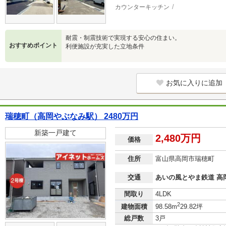
カウンターキッチン
耐震・制震技術で実現する安心の住まい。
おすすめポイント
利便施設が充実した立地条件
お気に入りに追加
瑞穂町（高岡やぶなみ駅） 2480万円
新築一戸建て
2,480万円
価格
住所
富山県高岡市瑞穂町
交通
あいの風とやま鉄道 高
間取り
4LDK
2
建物面積
98.58m
29.82坪
総戸数
3戸