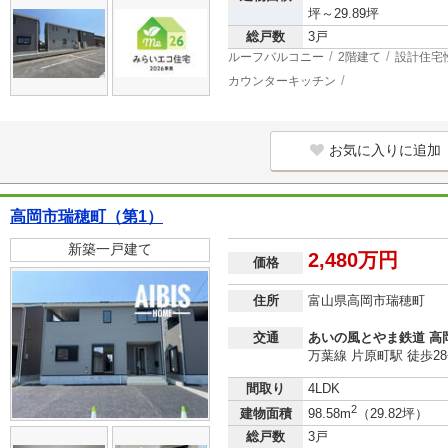
坪～29.89坪
総戸数
3戸
ルーフバルコニー
2階建て
設計住宅
カウンターキッチン
お気に入りに追加
高岡市瑞穂町（第1）
新築一戸建て
2,480万円
価格
住所
富山県高岡市瑞穂町
交通
あいの風とやま鉄道 高
万葉線 片原町駅 徒歩2
間取り
4LDK
2
建物面積
98.58m
（29.82坪）
総戸数
3戸