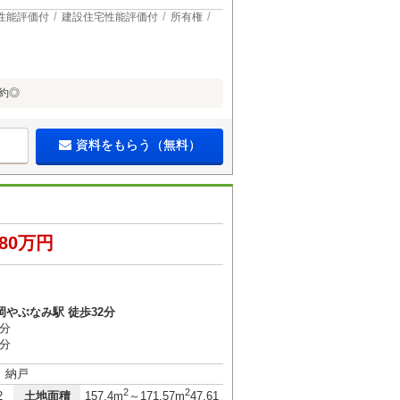
性能評価付
建設住宅性能評価付
所有権
予約◎
資料をもらう（無料）
480万円
岡やぶなみ駅 徒歩32分
8分
9分
戸）納戸
2
2
土地面積
2
157.4m
～171.57m
47.61