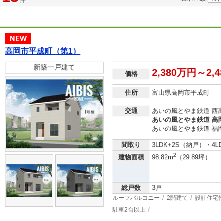
高岡市平成町（第1）
新築一戸建て
2,380万円～2,
価格
住所
富山県高岡市平成町
交通
あいの風とやま鉄道 西高
あいの風とやま鉄道 高
あいの風とやま鉄道 福岡
間取り
3LDK+2S（納戸）・4L
2
建物面積
98.82m
（29.89坪）
総戸数
3戸
ルーフバルコニー
2階建て
設計住宅
駐車2台以上