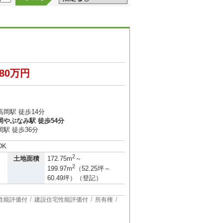
480万円
岡駅 徒歩14分
岡やぶなみ駅 徒歩54分
駅 徒歩36分
DK
2
土地面積
172.75m
～
2
199.97m
（52.25坪～
60.49坪）（登記）
性能評価付
建設住宅性能評価付
所有権