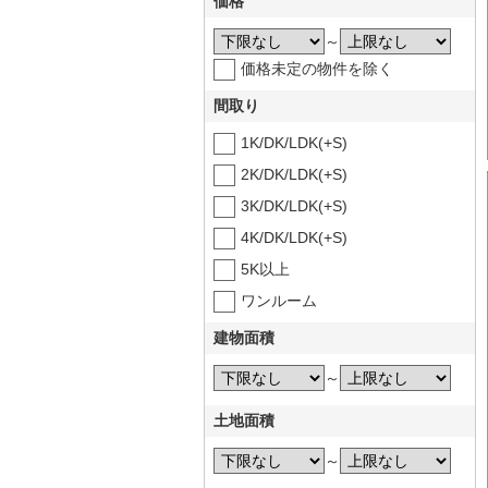
価格
～
価格未定の物件を除く
間取り
1K/DK/LDK(+S)
2K/DK/LDK(+S)
3K/DK/LDK(+S)
4K/DK/LDK(+S)
5K以上
ワンルーム
建物面積
～
土地面積
～