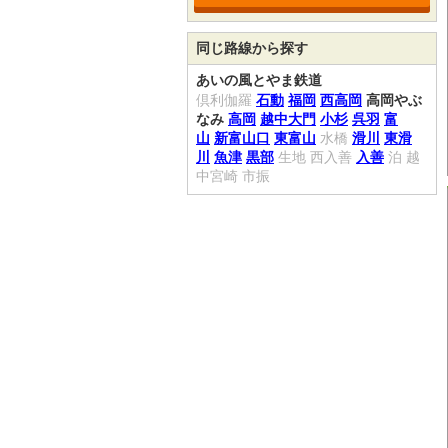
同じ路線から探す
あいの風とやま鉄道
倶利伽羅
石動
福岡
西高岡
高岡やぶ
なみ
高岡
越中大門
小杉
呉羽
富
山
新富山口
東富山
水橋
滑川
東滑
川
魚津
黒部
生地
西入善
入善
泊
越
中宮崎
市振