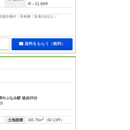
坪～51.89坪
性能評価付
所有権
駐車2台以上
資料をもらう（無料）
岡やぶなみ駅 徒歩25分
8分
2
土地面積
165.75m
（50.13坪）