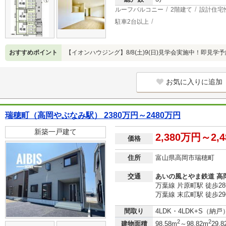
ルーフバルコニー
2階建て
設計住宅
駐車2台以上
おすすめポイント
【イオンハウジング】8/8(土)9(日)見学会実施中！即見学
お気に入りに追加
瑞穂町（高岡やぶなみ駅） 2380万円～2480万円
新築一戸建て
2,380万円～2,
価格
住所
富山県高岡市瑞穂町
交通
あいの風とやま鉄道 高
万葉線 片原町駅 徒歩2
万葉線 末広町駅 徒歩2
間取り
4LDK・4LDK+S（納
2
2
建物面積
98.58m
～98.82m
29.8