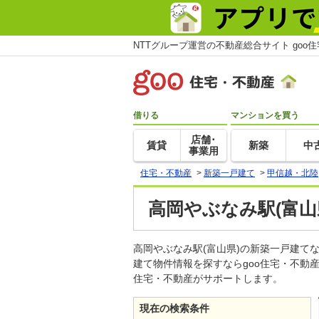
NTTグループ運営の不動産総合サイト goo
借りる
マンションを買う
店舗･
賃貸
新築
中
事業用
住宅・不動産
>
新築一戸建て
>
甲信越・北陸
高岡やぶなみ駅(富山
高岡やぶなみ駅(富山県)の新築一戸建
建て物件情報を探すならgoo住宅・不動
住宅・不動産がサポートします。
現在の検索条件