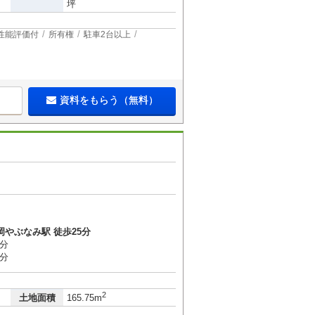
坪
性能評価付
所有権
駐車2台以上
資料をもらう（無料）
岡やぶなみ駅 徒歩25分
7分
9分
2
土地面積
165.75m