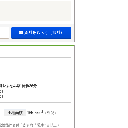
資料をもらう（無料）
岡やぶなみ駅 徒歩26分
7分
8分
2
土地面積
165.75m
（登記）
宅性能評価付
所有権
駐車2台以上