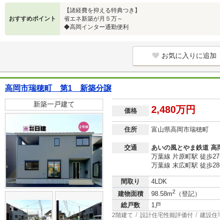
【諸経費を抑える特典つき】
おすすめポイント
省エネ新築が月５万～
◆高岡インター通勤便利
お気に入りに追加
高岡市瑞穂町 第1 新築分譲
新築一戸建て
2,480万円
価格
住所
富山県高岡市瑞穂町
交通
あいの風とやま鉄道 高
万葉線 片原町駅 徒歩2
万葉線 末広町駅 徒歩2
間取り
4LDK
2
建物面積
98.58m
（登記）
総戸数
1戸
2階建て
設計住宅性能評価付
建設住