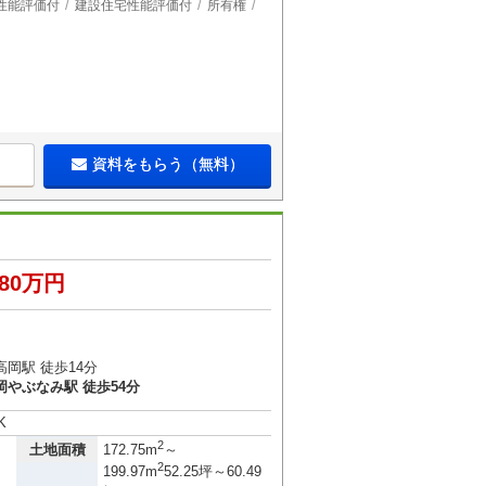
性能評価付
建設住宅性能評価付
所有権
資料をもらう（無料）
480万円
岡駅 徒歩14分
岡やぶなみ駅 徒歩54分
K
2
土地面積
172.75m
～
2
199.97m
52.25坪～60.49