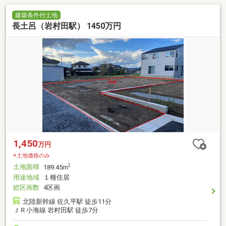
建築条件付土地
長土呂（岩村田駅） 1450万円
1,450
万円
※土地価格のみ
土地面積
2
189.45m
用途地域
１種住居
総区画数
4区画
北陸新幹線 佐久平駅 徒歩11分
ＪＲ小海線 岩村田駅 徒歩7分