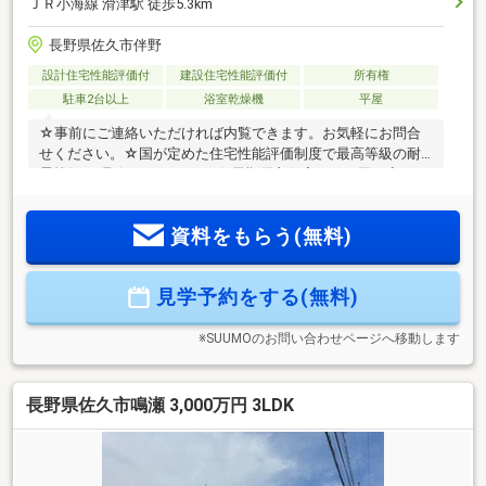
ＪＲ小海線 滑津駅 徒歩5.3km
長野県佐久市伴野
設計住宅性能評価付
建設住宅性能評価付
所有権
駐車2台以上
浴室乾燥機
平屋
☆事前にご連絡いただければ内覧できます。お気軽にお問合
せください。☆国が定めた住宅性能評価制度で最高等級の耐
震等級3を取得しています。☆長期優良住宅です。国が定めた
基準を満たした高耐久・高品質の住宅が長期優良住宅です。
各種税制優遇、地震保険割引等の対象になります。☆購入に
資料をもらう(無料)
ともなう諸費用のお見積り、ご相談承っております（無料）
☆住宅ローンのご相談、金利優遇の提携ローンのご紹介もし
ております（無料）
見学予約をする(無料)
※SUUMOのお問い合わせページへ移動します
長野県佐久市鳴瀬 3,000万円 3LDK