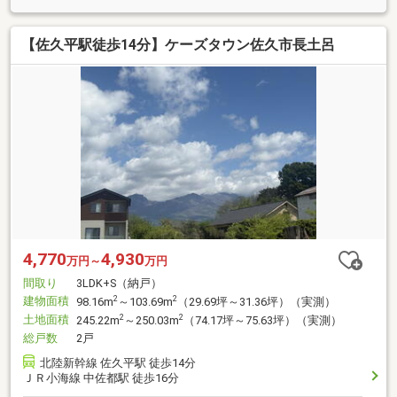
【佐久平駅徒歩14分】ケーズタウン佐久市長土呂
4,770
4,930
万円～
万円
間取り
3LDK+S（納戸）
建物面積
2
2
98.16m
～103.69m
（29.69坪～31.36坪）（実測）
土地面積
2
2
245.22m
～250.03m
（74.17坪～75.63坪）（実測）
総戸数
2戸
北陸新幹線 佐久平駅 徒歩14分
ＪＲ小海線 中佐都駅 徒歩16分