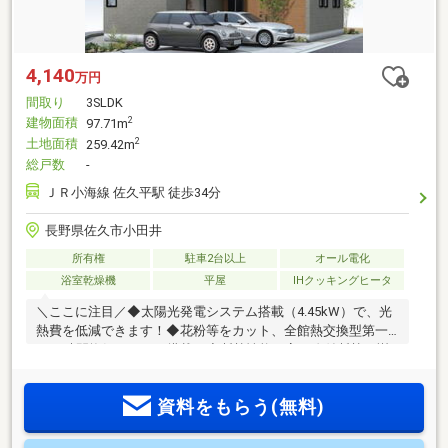
4,140
万円
間取り
3SLDK
建物面積
2
97.71m
土地面積
2
259.42m
総戸数
-
ＪＲ小海線 佐久平駅 徒歩34分
長野県佐久市小田井
所有権
駐車2台以上
オール電化
浴室乾燥機
平屋
IHクッキングヒータ
＼ここに注目／◆太陽光発電システム搭載（4.45kW）で、光
熱費を低減できます！◆花粉等をカット、全館熱交換型第一
種24時間換気システム搭載！◆断熱性能の高い吹付断熱、樹
脂サッシを採用！◆長期優良住宅認定物件！耐震等級3取得済
み！◆お洒落なペニンシュラキッチン、タッチレス水栓を設
資料をもらう(無料)
置！◆洗面と脱衣室を分離、家族の入浴前後も同時利用可能
◆カップボード＋大容量のパントリーで、キッチン周りも片
付きます！◇ザ・ビッグ 佐久インターウェーブ店徒歩15分※