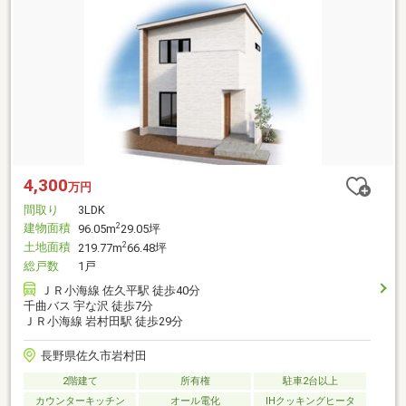
4,300
万円
間取り
3LDK
建物面積
2
96.05m
29.05坪
土地面積
2
219.77m
66.48坪
総戸数
1戸
ＪＲ小海線 佐久平駅 徒歩40分
千曲バス 宇な沢 徒歩7分
ＪＲ小海線 岩村田駅 徒歩29分
長野県佐久市岩村田
2階建て
所有権
駐車2台以上
カウンターキッチン
オール電化
IHクッキングヒータ