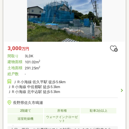
3,000
万円
間取り
3LDK
建物面積
2
101.02m
土地面積
2
291.25m
総戸数
-
ＪＲ小海線 佐久平駅 徒歩5.6km
ＪＲ小海線 中佐都駅 徒歩5.3km
ＪＲ小海線 北中込駅 徒歩5.3km
長野県佐久市鳴瀬
2階建て
所有権
駐車2台以上
ウォークインクローゼ
浴室乾燥機
ット