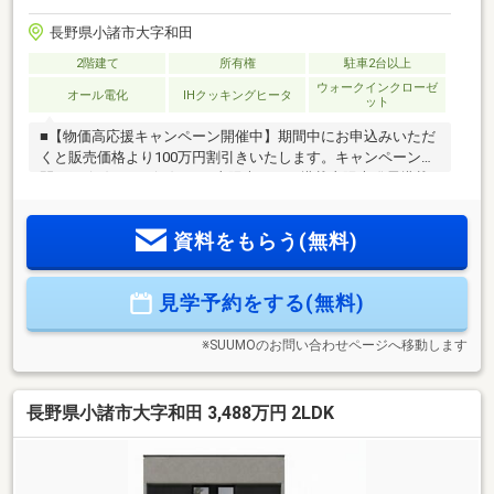
長野県小諸市大字和田
2階建て
所有権
駐車2台以上
ウォークインクローゼ
オール電化
IHクッキングヒータ
ット
■【物価高応援キャンペーン開催中】期間中にお申込みいただ
くと販売価格より100万円割引きいたします。キャンペーン期
間：6.1(月)～8.31(月)まで■太陽光パネル搭載太陽光発電搭載
により年間約15万円の経済効果が見込めます！※周囲の環境、
天候による■AB STYLE SW（スーパーウォール）工法の魅力と
資料をもらう(無料)
は・デザイン＋高気密・高断熱・高耐震で60年無結露保証・
くり返しの地震に強い家まるごと制振構造・気密測定実施済
み・１種熱交換型の２４時間換気システム採用・高い遮音性
見学予約をする(無料)
能も実現
※SUUMOのお問い合わせページへ移動します
長野県小諸市大字和田 3,488万円 2LDK