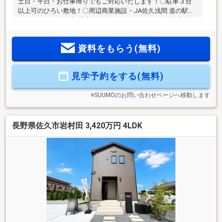
土日・平日・お仕事帰りでもご対応いたします！〇駐車３台
以上可のひろい敷地！〇周辺商業施設・JA佐久浅間 道の駅ヘ
ルシーテラス佐久南(徒歩25分)・ファミリーマート 佐久根岸
店(徒歩34分)・クスリのアオキ 跡部店(徒歩81分)○●ONETEAM
不動産なら資金計画からサポート●〇ローンに不安事ございま
資料をもらう(無料)
せんか？・ローンについてわからない・車のローンがある・
他社で審査に落ちてしまった などページ下部の支払い例も
チェック！弊社はお客様に合ったローンのご提案いたします♪
見学予約をする(無料)
※SUUMOのお問い合わせページへ移動します
長野県佐久市岩村田 3,420万円 4LDK