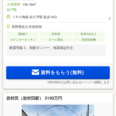
土地面積
2
156.18m
総戸数
-
ＪＲ小海線 佐久平駅 徒歩16分
長野県佐久市岩村田
2階建て
所有権
駐車2台以上
カウンターキッチン
オール電化
浴室乾燥機
耐震等級３、制振ダンパー、地震保証付き
資料をもらう(無料)
※SUUMOのお問い合わせページへ移動します
岩村田（岩村田駅） 3190万円