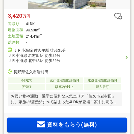
3,420
万円
間取り
4LDK
建物面積
2
98.53m
土地面積
2
214.41m
総戸数
-
ＪＲ小海線 佐久平駅 徒歩35分
ＪＲ小海線 岩村田駅 徒歩21分
ＪＲ小海線 北中込駅 徒歩22分
長野県佐久市岩村田
2階建て
設計住宅性能評価付
建設住宅性能評価付
所有権
駐車2台以上
即入居可
お買い物や通勤・通学に便利な人気エリア「佐久市岩村田」
に、家族の理想がすべて詰まった4LDKが登場！家中に明るい
光が差し込む「全室南向き」の設計。リビングから続く「専
用庭」では、休日のBBQやガーデニング、お子様の外遊びをの
びのびと楽しめます。「カースペースはたっぷり3台分」を確
資料をもらう(無料)
保しており、ご夫婦の車に加えて来客時や将来のお子様の車
用としても安心♪■売主直販！この家を知り尽くした売主と直