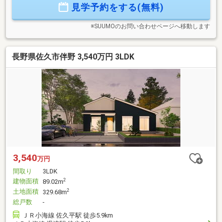
見学予約をする(無料)
販売価格に外構費用は含まれておりません。【お電話が苦手
な方でも、安心なネット予約可能！】
※SUUMOのお問い合わせページへ移動します
長野県佐久市伴野 3,540万円 3LDK
3,540
万円
間取り
3LDK
建物面積
2
89.02m
土地面積
2
329.68m
総戸数
-
ＪＲ小海線 佐久平駅 徒歩5.9km