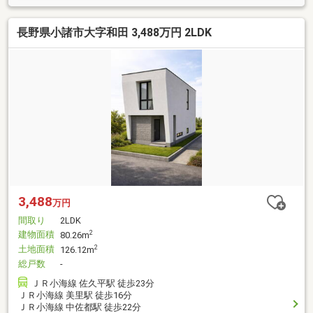
接取引！売主直販だからできる価格と安心♪
長野県小諸市大字和田 3,488万円 2LDK
3,488
万円
間取り
2LDK
建物面積
2
80.26m
土地面積
2
126.12m
総戸数
-
ＪＲ小海線 佐久平駅 徒歩23分
ＪＲ小海線 美里駅 徒歩16分
ＪＲ小海線 中佐都駅 徒歩22分