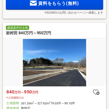
資料をもらう(無料)
※SUUMOのお問い合わせページへ移動します
建築条件付土地
岩村田 840万円～950万円
840
950
万円～
万円
※土地価格のみ
土地面積
2
2
261.26m
～327.62m
79.03坪～99.10坪
用途地域
無指定