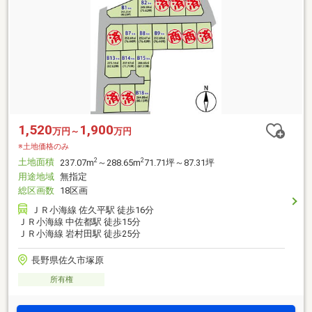
1,520
1,900
万円～
万円
※土地価格のみ
土地面積
2
2
237.07m
～288.65m
71.71坪～87.31坪
用途地域
無指定
総区画数
18区画
ＪＲ小海線 佐久平駅 徒歩16分
ＪＲ小海線 中佐都駅 徒歩15分
ＪＲ小海線 岩村田駅 徒歩25分
長野県佐久市塚原
所有権