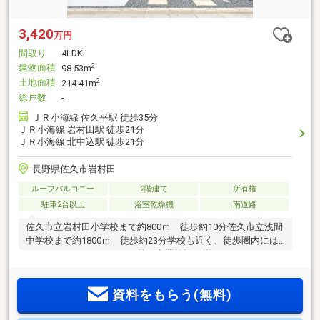
3,420
万円
間取り
4LDK
建物面積
2
98.53m
土地面積
2
214.41m
総戸数
-
ＪＲ小海線 佐久平駅 徒歩35分
ＪＲ小海線 岩村田駅 徒歩21分
ＪＲ小海線 北中込駅 徒歩21分
長野県佐久市岩村田
ルーフバルコニー
2階建て
所有権
駐車2台以上
浴室乾燥機
南道路
佐久市立岩村田小学校まで約800ｍ 徒歩約10分佐久市立浅間
中学校まで約1800ｍ 徒歩約23分学校も近く、徒歩圏内には
スーパーやドラッグストア等の商業施設が揃っております。
お家は１５以上ＬＤＫと全居室収納付きのゆとりある間取り
です。網戸・カーテンレール・カーテン・照明器具・芝・庭
資料をもらう(無料)
木・ＴＶアンテナなどはオプションとなります。 図面と概
況が相違する際は現況優先とします。当社は、宅地建物取引