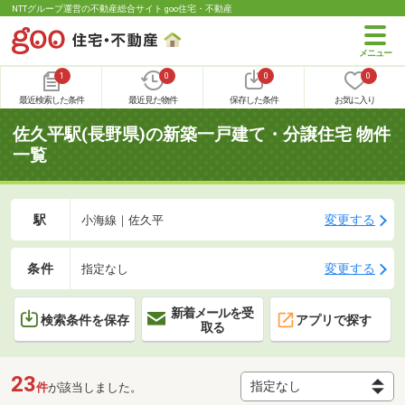
NTTグループ運営の不動産総合サイト goo住宅・不動産
1
0
0
0
最近検索した条件
最近見た物件
保存した条件
お気に入り
佐久平駅(長野県)の新築一戸建て・分譲住宅 物件
一覧
駅
変更する
小海線｜佐久平
条件
変更する
指定なし
新着メールを受
検索条件を保存
アプリで探す
取る
23
件
が該当しました。