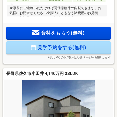
☆事前にご連絡いただければ同仕様物件の内覧できます。お
気軽にお問合せください☆購入にともなう諸費用のお見積
り、ご相談承っております（無料）☆住宅ローンのご相談、
金利優遇の提携ローンのご紹介もしております。（無料）※本
物件敷地内にはNTT東日本所有の電柱が１本あります。それ
資料をもらう(無料)
に対して年間１５００円の敷地使用料が支払われます。 ナ
ビ入力：佐久市長土呂819-14付近
見学予約をする(無料)
※SUUMOのお問い合わせページへ移動します
長野県佐久市小田井 4,140万円 3SLDK