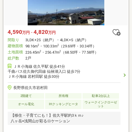
4,590
4,820
万円・
万円
間取り
3LDK+2S（納戸）・4LDK+S（納戸）
建物面積
2
2
98.16m
・100.33m
（29.69坪・30.34坪）
土地面積
2
2
226.45m
・256.47m
（68.50坪・77.58坪）
総戸数
2戸
ＪＲ小海線 佐久平駅 徒歩41分
千曲バス佐久御代田線 仙禄湖入口 徒歩7分
ＪＲ小海線 岩村田駅 徒歩30分
長野県佐久市岩村田
2階建て
所有権
駐車2台以上
ウォークインクローゼ
オール電化
IHクッキングヒータ
ット
【移住・子育てにも！】佐久平駅約3ｋｍ♪
八ヶ岳×浅間山が彩るロケーション