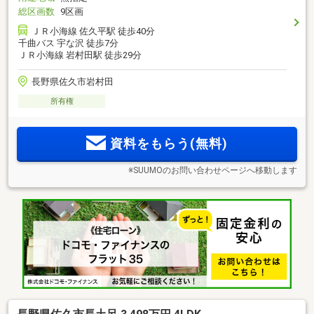
総区画数
9区画
ＪＲ小海線 佐久平駅 徒歩40分
千曲バス 宇な沢 徒歩7分
ＪＲ小海線 岩村田駅 徒歩29分
長野県佐久市岩村田
所有権
資料をもらう(無料)
※SUUMOのお問い合わせページへ移動します