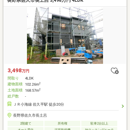
長野県佐久市長土呂 3,498万円 4LDK
3,498
万円
間取り
4LDK
建物面積
2
102.26m
土地面積
2
168.57m
総戸数
-
ＪＲ小海線 佐久平駅 徒歩20分
長野県佐久市長土呂
2階建て
所有権
駐車2台以上
オール電化
浴室乾燥機
IHクッキングヒータ