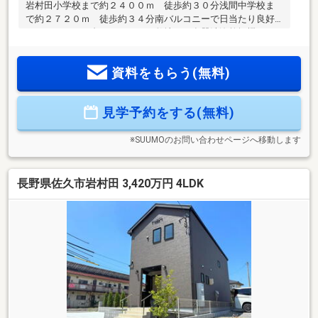
岩村田小学校まで約２４００ｍ 徒歩約３０分浅間中学校ま
で約２７２０ｍ 徒歩約３４分南バルコニーで日当たり良好♪
カースペース３台のゆとりある敷地に、食器洗浄乾燥機やパ
ントリーを備えたオール電化キッチン、家事効率と快適性を
高める設備が整った住まいです◎お問合せは【0120-801-
資料をもらう(無料)
370】まで♪お気軽にお問合せください！ ご予約は【イエス
テーション佐久店】で検索☆当社は、宅地建物取引士による
ご購入相談はもちろん、住宅ローンのご相談も承っておりま
見学予約をする(無料)
す。支払っていけるか…、審査が通るか…など、住宅ローンの
ご心配ごとは当社へご相談ください！
※SUUMOのお問い合わせページへ移動します
長野県佐久市岩村田 3,420万円 4LDK