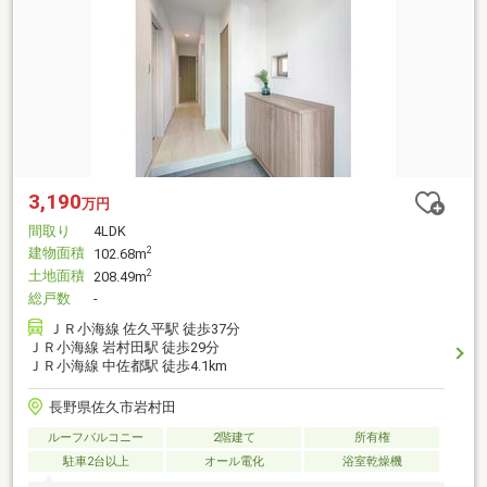
3,190
万円
間取り
4LDK
建物面積
2
102.68m
土地面積
2
208.49m
総戸数
-
ＪＲ小海線 佐久平駅 徒歩37分
ＪＲ小海線 岩村田駅 徒歩29分
ＪＲ小海線 中佐都駅 徒歩4.1km
長野県佐久市岩村田
ルーフバルコニー
2階建て
所有権
駐車2台以上
オール電化
浴室乾燥機