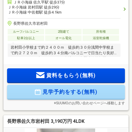
ＪＲ小海線 佐久平駅 徒歩37分
ＪＲ小海線 岩村田駅 徒歩29分
ＪＲ小海線 中佐都駅 徒歩4.1km
長野県佐久市岩村田
ルーフバルコニー
2階建て
所有権
駐車2台以上
オール電化
浴室乾燥機
岩村田小学校まで約２４００ｍ 徒歩約３０分浅間中学校ま
で約２７２０ｍ 徒歩約３４分南バルコニーで日当たり良好♪
カースペース３台のゆとりある敷地に、食器洗浄乾燥機やパ
ントリーを備えたオール電化キッチン、家事効率と快適性を
高める設備が整った住まいです◎お問合せは【０１２０－８
資料をもらう(無料)
０１－３７０】まで♪お気軽にお問合せください！ ご予約は
【イエステーション佐久店】で検索☆当社は、宅地建物取引
士によるご購入相談はもちろん、住宅ローンのご相談も承っ
見学予約をする(無料)
ております。支払っていけるか…、審査が通るか…など、住宅
ローンのご心配ごとは当社へご相談ください！
※SUUMOのお問い合わせページへ移動します
長野県佐久市岩村田 3,190万円 4LDK