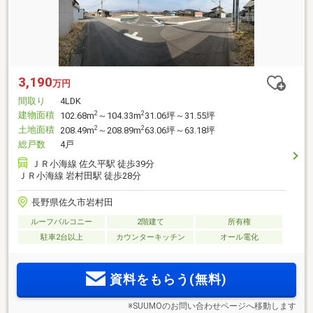
3,190
万円
間取り
4LDK
建物面積
2
2
102.68m
～104.33m
31.06坪～31.55坪
土地面積
2
2
208.49m
～208.89m
63.06坪～63.18坪
総戸数
4戸
ＪＲ小海線 佐久平駅 徒歩39分
ＪＲ小海線 岩村田駅 徒歩28分
長野県佐久市岩村田
ルーフバルコニー
2階建て
所有権
駐車2台以上
カウンターキッチン
オール電化
資料をもらう(無料)
※SUUMOのお問い合わせページへ移動します