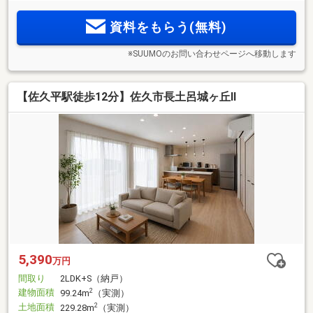
資料をもらう(無料)
※SUUMOのお問い合わせページへ移動します
【佐久平駅徒歩12分】佐久市長土呂城ヶ丘Ⅱ
5,390
万円
間取り
2LDK+S（納戸）
建物面積
2
99.24m
（実測）
土地面積
2
229.28m
（実測）