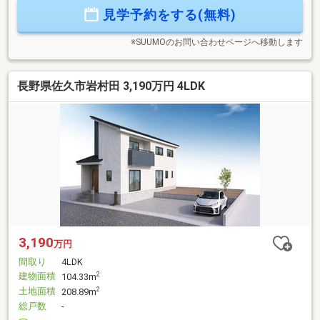
士によるご購入相談はもちろん、住宅ローンのご相談も承っ
見学予約をする(無料)
ております。支払っていけるか…、審査が通るか…など、住宅
ローンのご心配ごとは当社へご相談ください！
※SUUMOのお問い合わせページへ移動します
長野県佐久市岩村田 3,190万円 4LDK
3,190
万円
間取り
4LDK
建物面積
2
104.33m
土地面積
2
208.89m
総戸数
-