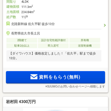
間取り
4LDK
建物面積
2
111.3m
土地面積
2
234.84m
総戸数
11戸
北陸新幹線 佐久平駅 徒歩13分
長野県佐久市長土呂
2階建て
設計住宅性能評価付
所有権
駐車2台以上
即入居可
浴室乾燥機
【ダイワハウス】価格改定しました！「佐久平」駅まで徒歩
13分。
資料をもらう(無料)
※SUUMOのお問い合わせページへ移動します
岩村田 4300万円