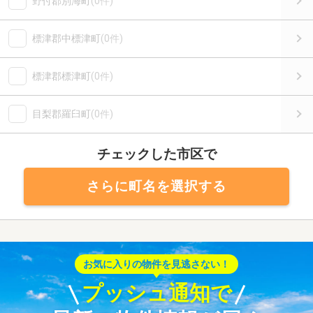
野付郡別海町
(0件)
標津郡中標津町
(0件)
標津郡標津町
(0件)
目梨郡羅臼町
(0件)
チェックした市区で
さらに町名を選択する
お気に入りの物件を見逃さない！
プッシュ通知で