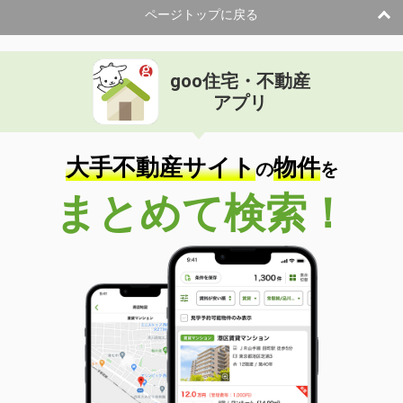
ページトップに戻る
goo住宅・不動産
アプリ
大手不動産サイト
物件
の
を
まとめて検索！