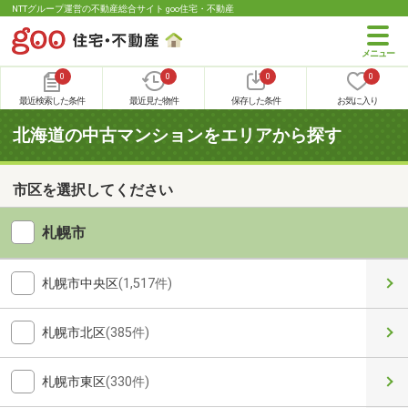
NTTグループ運営の不動産総合サイト goo住宅・不動産
0
0
0
0
最近検索した条件
最近見た物件
保存した条件
お気に入り
北海道の中古マンションをエリアから探す
市区を選択してください
札幌市
札幌市中央区
(1,517件)
札幌市北区
(385件)
札幌市東区
(330件)