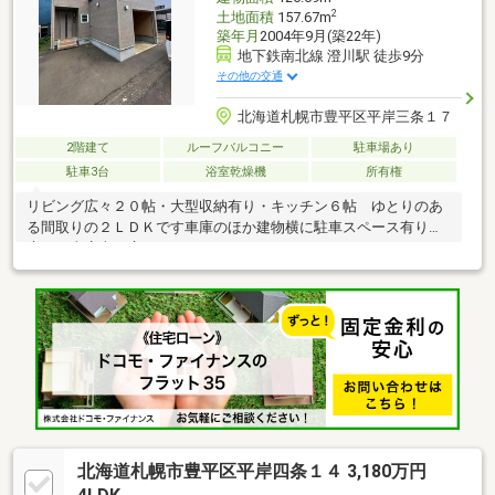
2
土地面積
157.67m
築年月
2004年9月(築22年)
地下鉄南北線 澄川駅 徒歩9分
その他の交通
北海道札幌市豊平区平岸三条１７
2階建て
ルーフバルコニー
駐車場あり
駐車3台
浴室乾燥機
所有権
リビング広々２０帖・大型収納有り・キッチン６帖 ゆとりのあ
る間取りの２ＬＤＫです車庫のほか建物横に駐車スペース有り
庭あり車庫上が広々としたバルコニーになっています
北海道札幌市豊平区平岸四条１４ 3,180万円