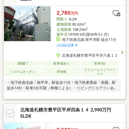
リア！■リビング・２階主寝室は南向きにつき、日当り良好！■全
居室６帖以上でプライベート空間も充実♪■東山小学校 徒歩約１
2,780
万円
２分 陵陽中学校 徒歩約４分
間取り
3LDK
2
建物面積
82.62m
2
土地面積
108.25m
築年月
1976年4月(築50年5ヶ月)
地下鉄南北線 南平岸駅 徒歩11分
その他の交通
北海道札幌市豊平区平岸六条１２
2階建て
駐車場あり
駐車3台
リフォームリノベーシ
システムキッチン
所有権
ョン
・地下鉄南北線「南平岸」駅徒歩11分・地下鉄東豊線「美園」駅
徒歩14分・駐車3台可能（車種による）・リビングにエアコンあ
り・断熱性に優れたLow-Eガラス仕様で冬場も快適・既存住宅瑕
疵保険（5年）加入予定・住宅ローン減税等各種税制優遇あり
北海道札幌市豊平区平岸四条１４ 2,990万円
5LDK