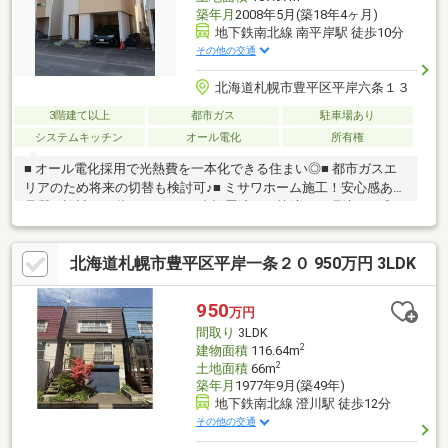
築年月
2008年5月(築18年4ヶ月)
地下鉄南北線 南平岸駅 徒歩10分
その他の交通
北海道札幌市豊平区平岸六条１３
3階建て以上
都市ガス
駐車場あり
システムキッチン
オール電化
所有権
■ オール電化採用で光熱費を一本化できる住まい◎■ 都市ガスエ
リアのため将来の切替も検討可♪■ ミサワホーム施工！安心感ある
品質と設計♪■ 3階にエアコン2台設置済み！快適な住環境です◎■
インナーガレージ付きで雨や雪の日も快適に乗り降り可◎■ 開放
感あるLDK空間！家族が自然と集まるくつろぎ場♪■ 4LDKでファ
北海道札幌市豊平区平岸一条２０ 950万円 3LDK
ミリーや在宅ワークにも対応可◎■ 各居室に収納を確保し、お部
屋をすっきり使える設計♪■ 外から見えにくい窓仕様でカーテンな
しでもプライバシー確保可◎■ 徒歩10分圏内に生活施設揃う住環
950
万円
境＋公園前♪お気軽にお問い合わせください♪（TEL:011-790-
間取り
3LDK
8100）
2
建物面積
116.64m
2
土地面積
66m
築年月
1977年9月(築49年)
地下鉄南北線 澄川駅 徒歩12分
その他の交通