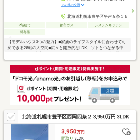
その他の交通
北海道札幌市豊平区平岸五条１５
2階建て
都市ガス
システムキッチン
所有権
【モデルハウス3つの魅力】■家族のライフスタイルに合わせて可
変できる28帖の大空間■広々と開放的なLDK、ソトとつながる中庭
とバルコニー■書斎やテレワークのスペース、こどもの遊び場と
しても◎のヌック空間【住まいのクワザワ3つの魅力】◆総着工
棟数1万戸を超える北海道のハウスメーカー◆グループ会社との
連携で優れた資材を安定供給◆2×4を進化させたオリジナル工法
で見えないところに一切妥協しない、安心と信頼の家づくり
北海道札幌市豊平区西岡四条２ 3,950万円 3LDK
3,950
万円
間取り
3LDK