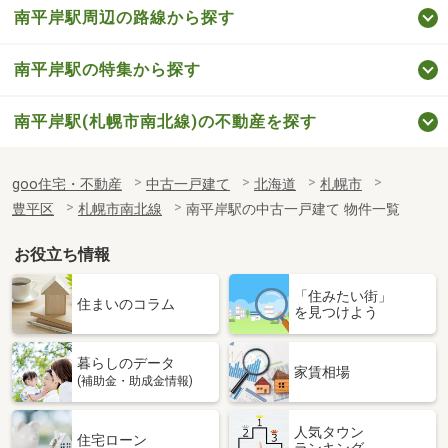
南平岸駅周辺の路線から探す
南平岸駅の特集から探す
南平岸駅(札幌市南北線)の不動産を探す
goo住宅・不動産
中古一戸建て
北海道
札幌市
豊平区
札幌市南北線
南平岸駅の中古一戸建て 物件一覧
お役立ち情報
「住みたい街」
住まいのコラム
を見つけよう
暮らしのデータ
家賃相場
(補助金・助成金情報)
人気タウン
住宅ローン