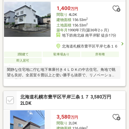
ます ━━━━━・・・物件の詳細・ご相談はお気軽にお問い合わ
1,400
万円
せください。
間取り
4LDK
2
建物面積
156.53m
2
土地面積
156.53m
築年月
1990年7月(築36年2ヶ月)
地下鉄南北線 南平岸駅 徒歩17分
北海道札幌市豊平区平岸七条１６
2階建て
駐車場あり
所有権
即入居可
閑静な住宅地に佇む地下車庫付き４ＬＤＫの中古住宅。角地で眺
望も良好。全居室６畳以上と使い勝手も抜群で、リノベーション
用に最適です。
北海道札幌市豊平区平岸三条１７ 3,580万円
2LDK
3,580
万円
間取り
2LDK
2
建物面積
126.69m