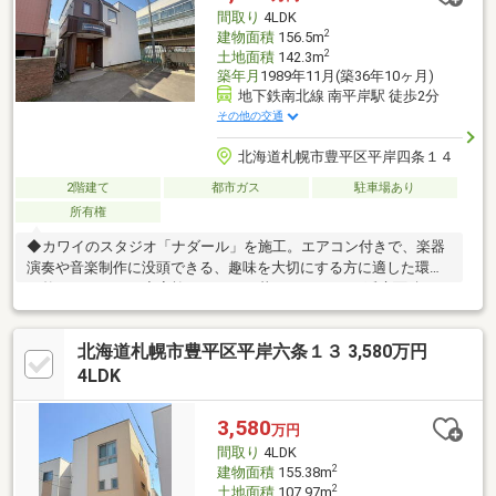
間取り
4LDK
2
建物面積
156.5m
2
土地面積
142.3m
築年月
1989年11月(築36年10ヶ月)
地下鉄南北線 南平岸駅 徒歩2分
その他の交通
北海道札幌市豊平区平岸四条１４
2階建て
都市ガス
駐車場あり
所有権
◆カワイのスタジオ「ナダール」を施工。エアコン付きで、楽器
演奏や音楽制作に没頭できる、趣味を大切にする方に適した環境
が整っています。◆家族でゆったり暮らせる5LDK：延床面積
156.50㎡の大型住宅。各室に収納を備えた機能的な間取りです。
駅至近の立地で、広々とした居住空間を確保した戸建物件です。
北海道札幌市豊平区平岸六条１３ 3,580万円
◆駅徒歩2分の利便性に優れた立地：最寄り駅から徒歩2分。周辺
にはスーパーなどの施設が充実し、日々の生活に困りません。通
4LDK
勤通学の負担を軽減できる、都市型生活に好適な住まいです。
3,580
万円
間取り
4LDK
2
建物面積
155.38m
2
土地面積
107.97m