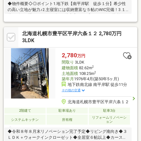
◆物件概要◇◎ポイント1.地下鉄【南平岸駅 徒歩１分】希少性
の高い立地が魅力♪2.主寝室には収納豊富な５帖のWIC完備！3.１
階リビング横にフルオーダーの防音室あり♪◎リフォーム箇所・リ
ビングダイニング、天井壁クロス張替え・1階洗面化粧台交換・ト
イレ横洗面回りクロス張替え◆室内設備・1Ｆ、２Ｆ温水洗浄便
北海道札幌市豊平区平岸六条１２ 2,780万円
座あり・窓付きユニットバス・１階納戸に防音室設置（カワイ社
製ナサール防音室）・2Ｆ主寝室に５帖のWICあり◎周辺施設・ス
3LDK
ーパー・コンビニ（徒歩１分圏内）・札幌市立平岸小学校（徒歩5
分）土日の内覧会、平日の夜やオンラインでのご相談も大歓迎で
2,780
万円
す。
間取り
3LDK
2
建物面積
82.62m
2
土地面積
108.25m
築年月
1976年4月(築50年5ヶ月)
地下鉄南北線 南平岸駅 徒歩11分
その他の交通
北海道札幌市豊平区平岸六条１２
2階建て
駐車場あり
駐車3台
リフォームリノベーシ
システムキッチン
所有権
ョン
◆令和８年８月末リノベーション完了予定◆リビング南向き◆３
ＬＤＫ＋ウォークインクローゼット◆全居室６帖以上◆カースペ