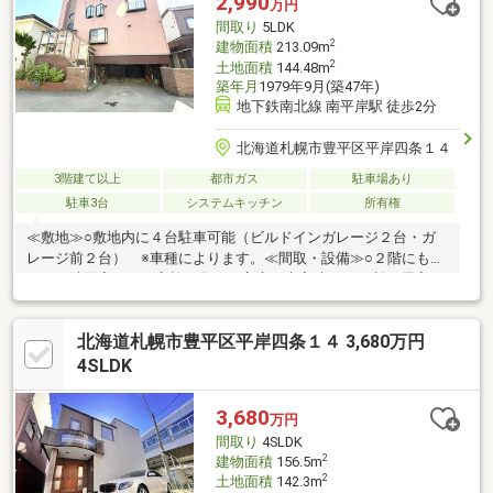
2,990
万円
間取り
5LDK
2
建物面積
213.09m
2
土地面積
144.48m
築年月
1979年9月(築47年)
地下鉄南北線 南平岸駅 徒歩2分
北海道札幌市豊平区平岸四条１４
3階建て以上
都市ガス
駐車場あり
駐車3台
システムキッチン
所有権
≪敷地≫○敷地内に４台駐車可能（ビルドインガレージ２台・ガ
レージ前２台） ※車種によります。≪間取・設備≫○２階にもト
イレ・洗面室あり。家族が多いご家庭や来客時にも便利♪○居室の
他にも収納スペースが充実○経済的な都市ガスＴＥＳボイラー採
用○暖房はセントラルヒーティング 火を使用せずお子様がいる
北海道札幌市豊平区平岸四条１４ 3,680万円
ご家庭も安心♪○冷暖房エアコンあり≪周辺環境≫○ローソン：徒
歩２分○イオン：徒歩３分○平岸ふたば内科クリニック：徒歩７分
4SLDK
○徒歩１５分圏内にメディカルビル、家電量販店などもあり便利
な立地 周辺は落ち着いた住宅街で、生活利便性と住環境のバラ
3,680
万円
ンスが良いエリア
間取り
4SLDK
2
建物面積
156.5m
2
土地面積
142.3m