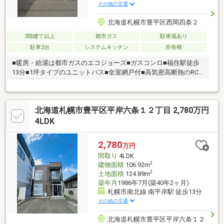
その他の交通
北海道札幌市豊平区西岡四条２
3階建て以上
都市ガス
駐車場あり
駐車2台
システムキッチン
所有権
■暖房・給湯は都市ガスのエコジョーズ■ガスコンロ■福住駅徒歩
13分■1坪タイプのユニットバス■全室網戸付■高気密高断熱のRC
住宅■温水洗浄便座■ディンプルキー■24時間換気システム■駐車2
台可（車種による）■玄関土間床暖房
北海道札幌市豊平区平岸六条１２丁目 2,780万円
4LDK
2,780
万円
間取り
4LDK
2
建物面積
106.92m
2
土地面積
124.89m
築年月
1986年7月(築40年2ヶ月)
札幌市南北線 南平岸駅 徒歩13分
その他の交通
北海道札幌市豊平区平岸六条１２