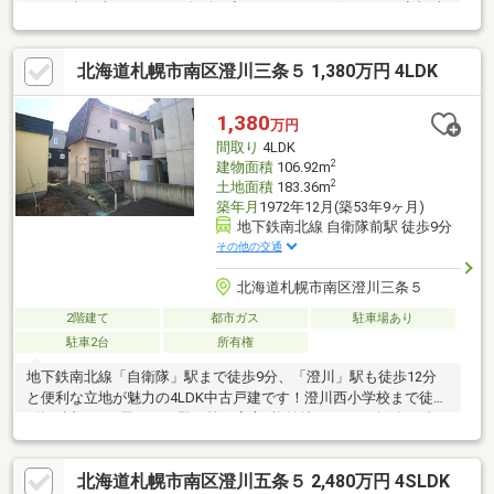
ース３台（車種による、縦列）◆エアコン（リビング） ◆灯油
給湯ボイラー、灯油暖房（ＦＦストーブ）◆既存住宅瑕疵保険
（５年）加入予定
北海道札幌市南区澄川三条５ 1,380万円 4LDK
1,380
万円
間取り
4LDK
2
建物面積
106.92m
2
土地面積
183.36m
築年月
1972年12月(築53年9ヶ月)
地下鉄南北線 自衛隊前駅 徒歩9分
その他の交通
北海道札幌市南区澄川三条５
2階建て
都市ガス
駐車場あり
駐車2台
所有権
地下鉄南北線「自衛隊」駅まで徒歩9分、「澄川」駅も徒歩12分
と便利な立地が魅力の4LDK中古戸建です！澄川西小学校まで徒歩
4分と近く、お子さまの登下校も安心♪旗竿地ながら、縦列で2台
の駐車が可能（※車種による）なので、車を複数お持ちの方にも
ぴったりです。和室が2部屋あり、趣味のスペースや客間など多目
北海道札幌市南区澄川五条５ 2,480万円 4SLDK
的に活用できます。築年数は経過していますが、リノベーション