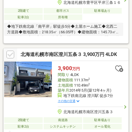
北海道札幌市豊平区平岸三条１６
2階建て
都市ガス
駐車場あり
駐車2台
所有権
◆地下鉄南北線「南平岸」駅徒歩5分◆土屋ホーム施工◆北西二
方道路◆敷地面積：218.35㎡（66.05坪）◆建物面積：145.73㎡
（44.08坪）◆平成7年7月築◆北側間口：約14.2ｍ・西側間口：約
12.5ｍ◆車庫2台（車種による）◆熱交換機暖房システム◆1階2
階トイレ◆1階に居室2部屋あり
北海道札幌市南区澄川五条３ 3,900万円 4LDK
3,900
万円
間取り
4LDK
2
建物面積
111.37m
2
土地面積
110.49m
築年月
2014年5月(築12年4ヶ月)
地下鉄南北線 澄川駅 徒歩7分
その他の交通
北海道札幌市南区澄川五条３
2階建て
南道路
駐車場あり
駐車2台
システムキッチン
オール電化