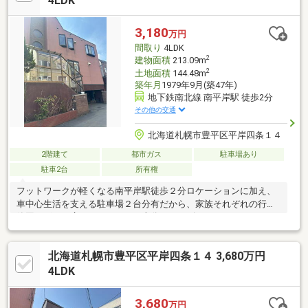
4LDK
3,180
万円
間取り
4LDK
2
建物面積
213.09m
2
土地面積
144.48m
築年月
1979年9月(築47年)
地下鉄南北線 南平岸駅 徒歩2分
その他の交通
北海道札幌市豊平区平岸四条１４
2階建て
都市ガス
駐車場あり
駐車2台
所有権
フットワークが軽くなる南平岸駅徒歩２分ロケーションに加え、
車中心生活を支える駐車場２台分有だから、家族それぞれの行動
範囲がグッと広がります。また十分なサイズでリラックスできる
広さ１坪以上の浴室なので、上質のリラックスタイムが叶いま
す。家族というコミュニティを支える４ＬＤＫ。是非見学にお越
北海道札幌市豊平区平岸四条１４ 3,680万円
しください。
4LDK
3,680
万円