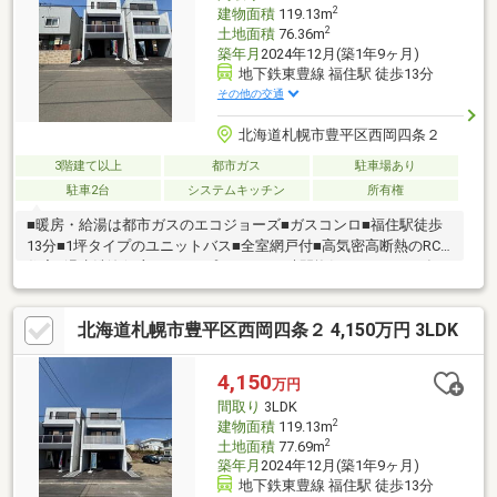
2
建物面積
119.13m
2
土地面積
76.36m
築年月
2024年12月(築1年9ヶ月)
地下鉄東豊線 福住駅 徒歩13分
その他の交通
北海道札幌市豊平区西岡四条２
3階建て以上
都市ガス
駐車場あり
駐車2台
システムキッチン
所有権
■暖房・給湯は都市ガスのエコジョーズ■ガスコンロ■福住駅徒歩
13分■1坪タイプのユニットバス■全室網戸付■高気密高断熱のRC
住宅■温水洗浄便座■ディンプルキー■24時間換気システム■10年
間の設備保証有■玄関土間床暖房
北海道札幌市豊平区西岡四条２ 4,150万円 3LDK
4,150
万円
間取り
3LDK
2
建物面積
119.13m
2
土地面積
77.69m
築年月
2024年12月(築1年9ヶ月)
地下鉄東豊線 福住駅 徒歩13分