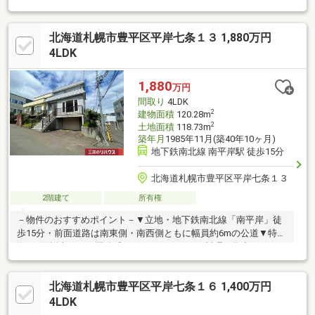
物が充実■天神山緑地が近く、お子様とのお散歩やジョギングも
楽しめます■静かな住宅街でゆったりのびのびと過ごせる環境■
北海道札幌市豊平区平岸七条１３ 1,880万円
広々５ＳＬＤＫで二世帯居住にもおすすめ■２０１２年屋根・外
壁塗装、２０２３年ボイラー交換・内装リフォーム済■ガレージ
4LDK
１台・玄関前敷地内１台で２台分の駐車スペースがあります■所
有者居住中 事前予約で内覧が可能です ■引渡予定 ２０２６
1,880
万円
年１１月以降
間取り
4LDK
2
建物面積
120.28m
2
土地面積
118.73m
築年月
1985年11月(築40年10ヶ月)
地下鉄南北線 南平岸駅 徒歩15分
北海道札幌市豊平区平岸七条１３
2階建て
所有権
－物件のおすすめポイント－▼立地・地下鉄南北線「南平岸」徒
歩15分・前面道路は南東側・南西側ともに幅員約6mの公道▼特
徴・2面採光につき開放感のあるリビング・お料理に集中しやすい
壁付けキッチン・キッチン近くにユーティリティーを設置、家
事・生活動線良好・LDKに隣接する和室は、仏間・床の間付・各
北海道札幌市豊平区平岸七条１６ 1,400万円
洋室・和室に収納スペース有・2階廊下に窓付の納戸を設置▼周辺
環境・ローソン札幌平岸8条十三丁目店 徒歩8分(約570m)・平岸は
4LDK
ごろも公園 徒歩8分(約640m)■ ご希望の住まい探しをお手伝いし