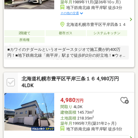
築年月
1989年11月(築36年10ヶ月)
地下鉄南北線 南平岸駅 徒歩3分
その他の交通
北海道札幌市豊平区平岸四条１４
2階建て
都市ガス
システムキッチン
所有権
■カワイのナダールというオーダースタジオで施工費が約400万
円！■地下鉄南北線「南平岸」駅まで徒歩約2分の好立地！■ウォ
ークインクローゼットや全居室収納ありの為収納に困ることはあ
りません！■南向きにつき日当たり良好！■近隣商業施設多数あ
り！生活利便性が優れております！
北海道札幌市豊平区平岸三条１６ 4,980万円
4LDK
4,980
万円
間取り
4LDK
2
建物面積
145.73m
2
土地面積
218.35m
築年月
1995年7月(築31年2ヶ月)
地下鉄南北線 南平岸駅 徒歩5分