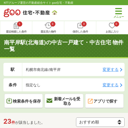
NTTグループ運営の不動産総合サイト goo住宅・不動産
1
0
0
0
最近検索した条件
最近見た物件
保存した条件
お気に入り
南平岸駅(北海道)の中古一戸建て・中古住宅 物件
一覧
駅
変更する
札幌市南北線/南平岸
条件
変更する
指定なし
新着メールを受
検索条件を保存
アプリで探す
取る
23
件
が該当しました。