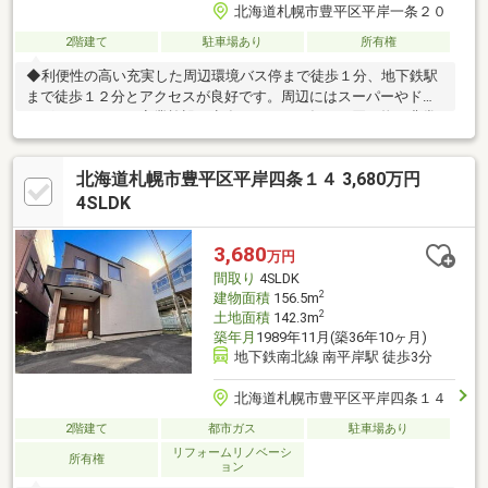
北海道札幌市豊平区平岸一条２０
2階建て
駐車場あり
所有権
◆利便性の高い充実した周辺環境バス停まで徒歩１分、地下鉄駅
まで徒歩１２分とアクセスが良好です。周辺にはスーパーやドラ
ッグストアなどの商業施設が点在しており、毎日の買い物が非常
にスムーズです。◆ゆとりのある住環境大切な愛車を雨や守れる
組込車庫を備えており、天候に気にせず快適に生活を始まられま
北海道札幌市豊平区平岸四条１４ 3,680万円
す。６ｍの位置指定道路に面しており、開放感のある立地です。
◆延床面積約３５坪のゆとりある住空間広々としたＬＤＫを中心
4SLDK
に、家族の団らんの時間を大切にできる間取りで、快適な暮らし
を実現します。
3,680
万円
間取り
4SLDK
2
建物面積
156.5m
2
土地面積
142.3m
築年月
1989年11月(築36年10ヶ月)
地下鉄南北線 南平岸駅 徒歩3分
北海道札幌市豊平区平岸四条１４
2階建て
都市ガス
駐車場あり
リフォームリノベーシ
所有権
ョン