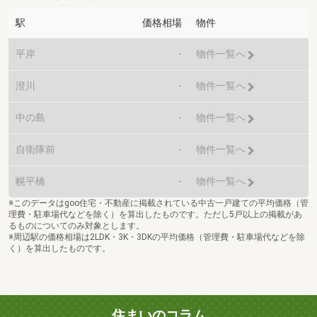
駅
価格相場
物件
平岸
-
物件一覧へ
澄川
-
物件一覧へ
中の島
-
物件一覧へ
自衛隊前
-
物件一覧へ
幌平橋
-
物件一覧へ
※このデータはgoo住宅・不動産に掲載されている中古一戸建ての平均価格（管
理費・駐車場代などを除く）を算出したものです。ただし5戸以上の掲載があ
るものについてのみ対象とします。
※周辺駅の価格相場は2LDK・3K・3DKの平均価格（管理費・駐車場代などを除
く）を算出したものです。
住まいのコラム