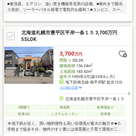
■食洗器、エアコン、追い焚き機能等充実の設備。■南向きで陽当
り良好。ソーラーパネル発電で電気代を緩和！■コンビニ、スー
パー徒歩圏内。澄川小学校まで徒歩５分の立地です。
北海道札幌市豊平区平岸一条１５ 3,700万円
5SLDK
3,700
万円
間取り
5SLDK
2
建物面積
156.34m
2
土地面積
183.42m
築年月
1993年3月(築33年6ヶ月)
地下鉄南北線 南平岸駅 徒歩12分
その他の交通
北海道札幌市豊平区平岸一条１５
2階建て
南道路
駐車場あり
駐車2台
システムキッチン
所有権
☆地下鉄が近く、買い物利便性も高い住環境が最大の魅力☆■小
学校まで徒歩６分、物件のすぐ裏には保育園と子育て環境が二重
丸！■イオン平岸・スーパーダイイチ・ニトリ・ロピアなど買い