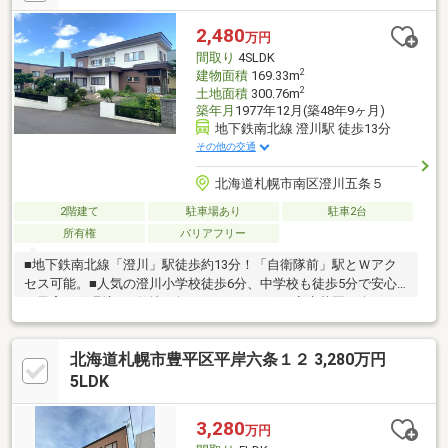
にも最適な物件で、理想の住まいづくりが叶います！近隣にはコ
ンビニやスーパー、ドラッグストアも充実しており、生活にも便
2,480
万円
利な環境です。静かな住宅街で、家族みんなが快適に暮らせるお
間取り
4SLDK
家です！
2
建物面積
169.33m
2
土地面積
300.76m
築年月
1977年12月(築48年9ヶ月)
地下鉄南北線 澄川駅 徒歩13分
その他の交通
北海道札幌市南区澄川五条５
2階建て
駐車場あり
駐車2台
所有権
バリアフリー
■地下鉄南北線「澄川」駅徒歩約13分！「自衛隊前」駅とＷアク
セス可能。■人気の澄川小学校徒歩6分、中学校も徒歩5分で安心
の子育て住環境。■敷地90坪。ガーデニング・家庭菜園を楽しめ
ます。■建物51坪でゆとりある部屋数。書斎付きで趣味や仕事も
充実。■周辺商業施設が徒歩圏内に揃う好立地。
北海道札幌市豊平区平岸六条１２ 3,280万円
5LDK
3,280
万円