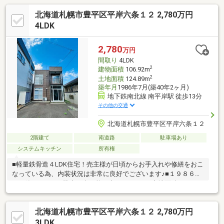
北海道札幌市豊平区平岸六条１２ 2,780万円
4LDK
2,780
万円
間取り
4LDK
2
建物面積
106.92m
2
土地面積
124.89m
築年月
1986年7月(築40年2ヶ月)
地下鉄南北線 南平岸駅 徒歩13分
その他の交通
北海道札幌市豊平区平岸六条１２
2階建て
南道路
駐車場あり
システムキッチン
所有権
■軽量鉄骨造４LDK住宅！売主様が日頃からお手入れや修繕をおこ
なっている為、内装状況は非常に良好でございます♪■１９８６年
７月築 ４LDK 駐車２台可能（車種による）■土地面積：１２
４．８９m2（３７．７７坪） ■建物面積：１０６．９２m2（３
２．３４坪）■南側前面道路幅員：約５．００ｍ（位置指定道
北海道札幌市豊平区平岸六条１２ 2,780万円
路・私道負担無） ■地下鉄南北線「南平岸」駅徒歩約１３分
地下鉄東豊線「美園」駅徒歩約１５分の地下鉄２路線利用可能エ
3LDK