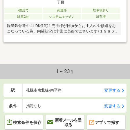
丁目
2階建て
南道路
駐車場あり
駐車2台
システムキッチン
所有権
軽量鉄骨造の４LDK住宅！売主様が日頃からお手入れや修繕をお
こなっている為、内装状況は非常に良好でございます♪１９８６年
７月築・駐車２台可能！（車種による）地下鉄南北線・東豊線２
路線利用可能です♪
1～23
件
駅
変更する
札幌市南北線/南平岸
条件
変更する
指定なし
新着メールを受
検索条件を保存
アプリで探す
取る