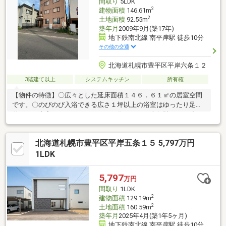
間取り
5LDK
2
建物面積
146.61m
2
土地面積
92.55m
築年月
2009年9月(築17年)
地下鉄南北線 南平岸駅 徒歩10分
その他の交通
北海道札幌市豊平区平岸六条１２
3階建て以上
システムキッチン
所有権
【物件の特徴】〇広々とした延床面積１４６．６１㎡の居室空間
です。〇のびのび入浴できる広さ１坪以上の浴室はゆったり足を
伸ばして充実のリラックスタイムを作ります。〇無駄のない造り
のシステムキッチン採用なので、食事の準備も片付けもスムーズ
に取り組めます。〇家族というコミュニティを支える５ＬＤＫ。
北海道札幌市豊平区平岸五条１５ 5,797万円
是非その目でお確かめください。〇お好きなようにリフォームを
することができますので、自分好みの内外装に仕上げることがで
1LDK
きます。【周辺環境】◆大小様々な公園があり◎ 平岸はごろも
公園：徒歩３分 月寒公園：徒歩４分◆東山小学校まで徒歩約９
5,797
万円
分！陵陽中学校まで徒歩約２分！お子様の負担が少なく済みます
間取り
1LDK
2
建物面積
129.19m
2
土地面積
160.59m
築年月
2025年4月(築1年5ヶ月)
地下鉄南北線 南平岸駅 徒歩10分