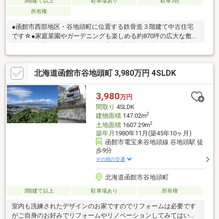
3階建て以上
駐車場あり
駐車3台
所有権
●函館市西部地区・谷地頭町に位置する鉄骨造３階建て中古住宅
です☆●家庭菜園やガーデニングも楽しめる約870坪の広大な敷
地！☆●別荘・セカンドハウス・宿泊施設等、多様な活用が期待
できる物件です！☆●函館公園通郵便局徒歩約１４分（距離約１
１１２ｍ）☆●スーパー魚長宝来店徒歩約２０分（距離約１５８
北海道函館市谷地頭町 3,980万円 4SLDK
１ｍ）☆●ローソン函館谷地頭店徒歩約９分（距離約６６８ｍ）
☆※返済例は【変動金利】３年固定特約・金利０．６％・借入年
数３５年で算出しております。金利は銀行によって異なる場合が
3,980
万円
あります。※敷地南東側の家屋番号309番2の木造建物は解体更地
間取り
4SLDK
にしてお引渡しいたします（※車庫は現状）※室内荷物も売…
2
建物面積
147.02m
2
土地面積
1607.29m
築年月
1980年11月(築45年10ヶ月)
函館市電宝来谷地頭線 谷地頭駅 徒
歩9分
その他の交通
北海道函館市谷地頭町
3階建て以上
駐車場あり
所有権
室内も洗練されたデザインのお家ですのでリフォームは必要です
がご自身のお好みでリフォームやリノベーションしてみてはいか