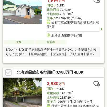
1,999
万円
間取り
2LDK
2
建物面積
79.49m
2
土地面積
239.81m
築年月
2009年9月(築17年)
函館市電宝来谷地頭線 谷地頭駅 徒
歩4分
北海道函館市谷地頭町
平屋
所有権
8/6(木)～8/9(日)予約制見学会開催※当日予約OK。ご希望日をお知
らせください。【見学会開催】【現況販売】【即入居可】駐車2台
可/接道幅員7.8ｍ/オール電化/函館市電谷地頭駅まで300ｍ/平
家/2LDK/別荘/民泊〇標準シロアリ工防除工事、クリーニング、鍵
交換、雨漏り点検、設備点検
北海道函館市谷地頭町 3,980万円 4LDK
3,980
万円
間取り
4LDK
2
建物面積
147.02m
2
土地面積
2887.29m
築年月
1980年11月(築45年10ヶ月)
函館市電宝来谷地頭線 谷地頭駅 徒