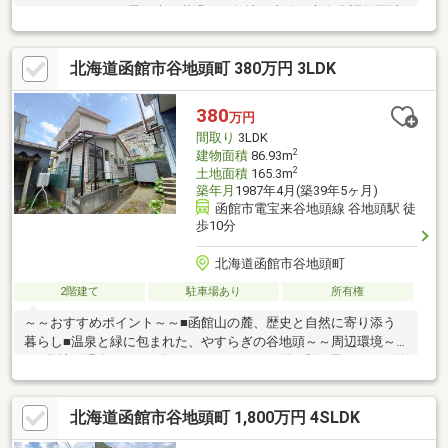
がでしょうか？！函館山の麓過ぎて敷地の半分は市街化調整区域
ですが、約８７０坪の広大な敷地で家庭菜園やガーデニングなど
も楽しめる物件になります！室内のお荷物などは引き渡しまでに
北海道函館市谷地頭町 380万円 3LDK
売主様にて撤去いたしますし、南東側の木造建物は解体更地にて
お引渡しさせていただきます！■地番４１番２、３、４、５、
６、７、８、１０、１１、１２、４２番３■函館市函館山山麓地
380
万円
域における建築物の高さに係る指導要綱に基づく区域 ■敷地南
間取り
3LDK
西側の一部が市街化調整区域になります ■契約不適合責任免責
2
建物面積
86.93m
2
土地面積
165.3m
築年月
1987年4月(築39年5ヶ月)
函館市電宝来谷地頭線 谷地頭駅 徒
歩10分
北海道函館市谷地頭町
2階建て
駐車場あり
所有権
～～おすすめポイント～～■函館山の麓、歴史と自然に寄り添う
暮らし■温泉と緑に包まれた、やすらぎの谷地頭～～周辺環境～
～■谷地頭温泉・・・5分■ローソン・・・10分■郵便局・・・13分
▼▼ 打ち合わせ・見学プランご用意しております ▼▼ ＜
探し始めの方向け＞しっかりコース(1h~)/サクッとコース
北海道函館市谷地頭町 1,800万円 4SLDK
(0.5h~) 詳しくは物件詳細下段の「イベント情報」をご覧くだ
さい。