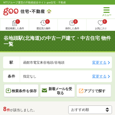
NTTグループ運営の不動産総合サイト goo住宅・不動産
1
0
0
0
最近検索した条件
最近見た物件
保存した条件
お気に入り
谷地頭駅(北海道)の中古一戸建て・中古住宅 物件
一覧
駅
変更する
函館市電宝来谷地頭/谷地頭
条件
変更する
指定なし
新着メールを受
検索条件を保存
アプリで探す
取る
8
件
が該当しました。