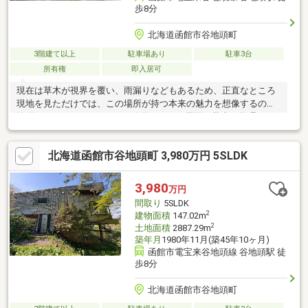
歩8分
北海道函館市谷地頭町
3階建て以上
駐車場あり
駐車3台
所有権
即入居可
現在は草木が視界を覆い、雨漏りなどもあるため、正直なところ
現地を見ただけでは、この場所が持つ本来の魅力を想像するのは
簡単ではありません。そこで今回は、AIで周囲の草木を整理し、
もしこの敷地内にモダンな新築平家を追加したら──というイメー
ジを添えてご紹介しています。もちろん、この平家は実在しませ
北海道函館市谷地頭町 3,980万円 5SLDK
ん。ですが、この景色は実在します。既存建物の3階から望む海と
街の夜景。函館山の緑に包まれながら暮らす静けさ。窓を開けれ
ば鳥の声と風の音が聞こえる朝。建築家によって設計されたこの
3,980
万円
建物には、そんな景色を楽しむためのポテンシャルが、今もなお
間取り
5SLDK
感じられます。建物は大規模な修繕が前提になります。
2
建物面積
147.02m
2
土地面積
2887.29m
築年月
1980年11月(築45年10ヶ月)
函館市電宝来谷地頭線 谷地頭駅 徒
歩8分
北海道函館市谷地頭町