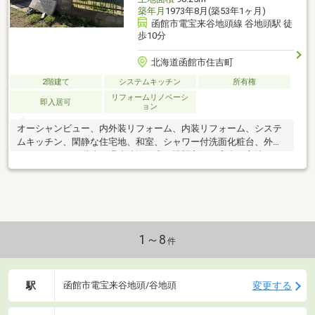
築年月
1973年8月(築53年1ヶ月)
函館市電宝来谷地頭線 谷地頭駅 徒
歩10分
北海道函館市住吉町
2階建て
システムキッチン
所有権
リフォームリノベーシ
即入居可
ョン
オーシャンビュー、内外装リフォーム、内装リフォーム、システ
ムキッチン、閑静な住宅地、和室、シャワー付洗面化粧台、外装
リフォーム、２階建、温水洗浄便座、眺望良好、高台に立地
1～8
件
駅
変更する
函館市電宝来谷地頭/谷地頭