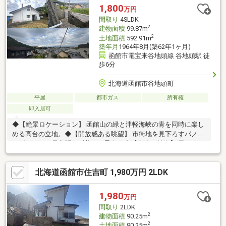
1,800
万円
間取り
4SLDK
2
建物面積
99.87m
2
土地面積
592.91m
築年月
1964年8月(築62年1ヶ月)
函館市電宝来谷地頭線 谷地頭駅 徒
歩6分
北海道函館市谷地頭町
平屋
都市ガス
所有権
即入居可
◆【絶景ロケーション】 函館山の緑と津軽海峡の青を同時に楽し
める高台の立地。◆【開放感ある眺望】 市街地を見下ろすパノラ
マビューで、昼夜問わず美しい景色。◆【立地の特徴】 函館なら
ではの山と海の景色を楽しめるセカンドハウスや移住に適した立
地。◆【谷地頭エリアの魅力】 温泉や公園、函館山ロープウェイ
北海道函館市住吉町 1,980万円 2LDK
へのアクセス良好。◆【静かな住環境】 観光地に近いながらも落
ち着いた住宅街。
1,980
万円
間取り
2LDK
2
建物面積
90.25m
2
土地面積
90.25m