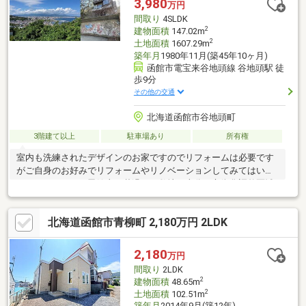
3,980
万円
間取り
4SLDK
2
建物面積
147.02m
2
土地面積
1607.29m
築年月
1980年11月(築45年10ヶ月)
函館市電宝来谷地頭線 谷地頭駅 徒
歩9分
その他の交通
北海道函館市谷地頭町
3階建て以上
駐車場あり
所有権
室内も洗練されたデザインのお家ですのでリフォームは必要です
がご自身のお好みでリフォームやリノベーションしてみてはいか
がでしょうか？！函館山の麓過ぎて敷地の半分は市街化調整区域
ですが、約８７０坪の広大な敷地で家庭菜園やガーデニングなど
も楽しめる物件になります！室内のお荷物などは引き渡しまでに
北海道函館市青柳町 2,180万円 2LDK
売主様にて撤去いたしますし、南東側の木造建物は解体更地にて
お引渡しさせていただきます！■地番４１番２、３、４、５、
６、７、８、１０、１１、１２、４２番３■函館市函館山山麓地
2,180
万円
域における建築物の高さに係る指導要綱に基づく区域 ■敷地南
間取り
2LDK
西側の一部が市街化調整区域になります ■契約不適合責任免責
2
建物面積
48.65m
2
土地面積
102.51m
築年月
2014年9月(築12年)