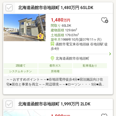
北海道函館市谷地頭町 1,480万円 6SLDK
1,480
万円
間取り
6SLDK
2
建物面積
129.6m
2
土地面積
179.07m
築年月
1988年10月(築37年11ヶ月)
函館市電宝来谷地頭線 谷地頭駅 徒
歩4分
北海道函館市谷地頭町
2階建て
都市ガス
駐車場あり
システムキッチン
所有権
～～おすすめポイント～～■谷地頭電停徒歩4分■宿泊施設向け住
宅■居住と事業を両立～～周辺環境～～■ローソン・・・5分■函館
公園・・・4分■谷地頭温泉・・・2分■コープさっぽろ・・・22分
▼▼ 打ち合わせ・見学プランご用意しております ▼▼ ＜
探し始めの方向け＞しっかりコース(1h~)/サクッとコース
北海道函館市谷地頭町 1,999万円 2LDK
(0.5h~) 詳しくは物件詳細下段の「イベント情報」をご覧くだ
さい。