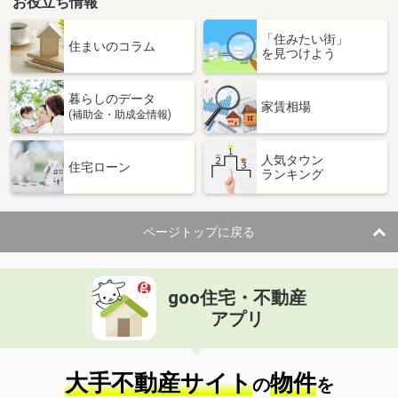
お役立ち情報
「住みたい街」
住まいのコラム
を見つけよう
暮らしのデータ
家賃相場
(補助金・助成金情報)
人気タウン
住宅ローン
ランキング
ページトップに戻る
goo住宅・不動産
アプリ
大手不動産サイト
物件
の
を