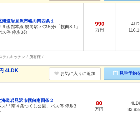
北海道岩見沢市幌向南四条１
990
4LD
ＪＲ函館本線 幌向駅 バス5分/「幌向3-1」
万円
116.
バス停 停歩3分
ステムキッチン
所有権
 4LDK
見学予約
お気に入りに追加
北海道岩見沢市幌向南四条２
80
4LD
バス/「南４条つくし公園」バス停 停歩3
万円
83.83
分