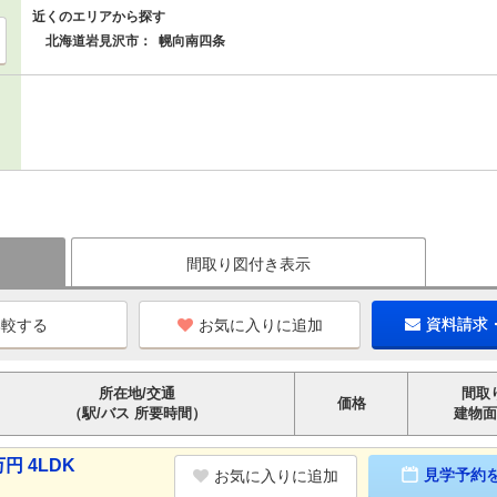
近くのエリアから探す
北海道岩見沢市：
幌向南四条
間取り図付き表示
お気に入りに追加
資料請求
所在地/交通
間取
価格
（駅/バス 所要時間）
建物面
円 4LDK
見学予約
お気に入りに追加