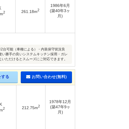
1986年6月
K
2
(築40年3ヶ
261.18m
2
8m
月)
車2台可能（車種による）・内装保守状況良
使い勝手の良いシステムキッチン採用・ガレ
伝えいただけるとスムーズにご対応できます。
をする
お問い合わせ(無料)
1978年12月
K
2
(築47年9ヶ
212.75m
2
2m
月)