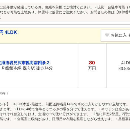
は築年数が経過している為、修繕を前提にご検討ください。・現状一台駐車可能（
などが可能な土地あり、降雪時は落雪にご注意ください。お問合せの際は【物件番号
。
 4LDK
お気に入
80
北海道岩見沢市幌向南四条２
4LD
ＪＲ函館本線 幌向駅 徒歩14分
万円
83.83
有権
ント】・4LDK木造2階建て、前面道路幅員14ｍで車の出入りがしやすい立地です
きます。・LDK14帖で食事とくつろぎの場を分けて使えます。・キッチンは窓が
それぞれ独立しており、生活の中で使い分けができます。・1階に和室2部屋、2階
能です。・全居室に収納があり、日用品や衣類を整理しながら使えます。・屋根裏