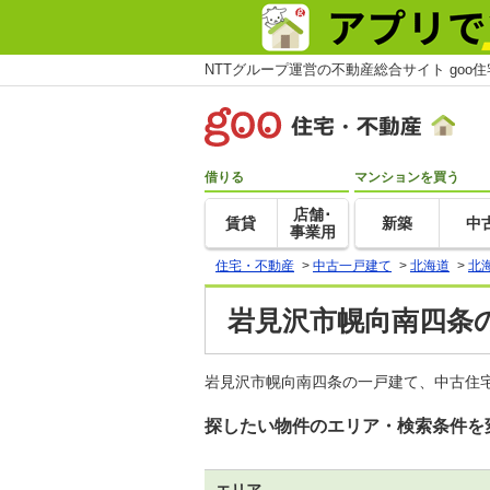
NTTグループ運営の不動産総合サイト goo
借りる
マンションを買う
店舗･
賃貸
新築
中
事業用
住宅・不動産
>
中古一戸建て
>
北海道
>
北
岩見沢市幌向南四条
岩見沢市幌向南四条の一戸建て、中古住宅
探したい物件のエリア・検索条件を