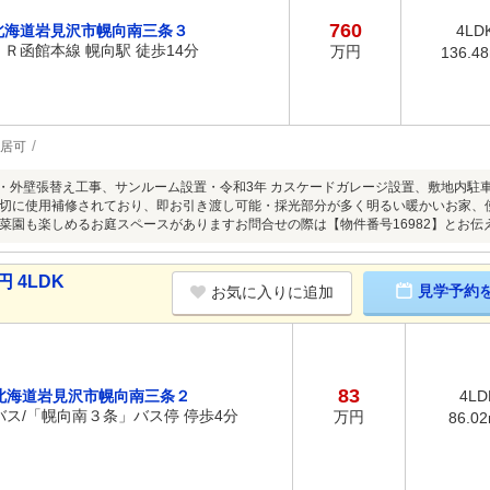
760
北海道岩見沢市幌向南三条３
4LD
ＪＲ函館本線 幌向駅 徒歩14分
万円
136.4
居可
根・外壁張替え工事、サンルーム設置・令和3年 カスケードガレージ設置、敷地内駐
切に使用補修されており、即お引き渡し可能・採光部分が多く明るい暖かいお家、
菜園も楽しめるお庭スペースがありますお問合せの際は【物件番号16982】とお
 4LDK
見学予約
お気に入りに追加
83
北海道岩見沢市幌向南三条２
4LD
バス/「幌向南３条」バス停 停歩4分
万円
86.0