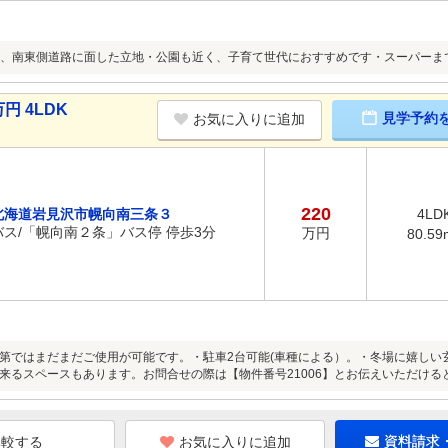
、南東側道路に面した立地・公園も近く、子育て世代におすすめです・スーパーま
円 4LDK
見学予約
お気に入りに追加
220
北海道岩見沢市幌向南三条３
4LD
バス/「幌向南２条」バス停 停歩3分
万円
80.59
第ではまだまだご使用が可能です。・駐車2台可能(車種による）。・冬場に嬉しい
来るスペースもあります。お問合せの際は【物件番号21006】とお伝えいただける
お気に入りに追加
資料請求