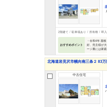
2階建て
駐車場あり
所有権
即入
・令和4年 屋
おすすめポイント
好、売主様が大
ージ裏には家庭
北海道岩見沢市幌向南三条２ 83万円
中古住宅