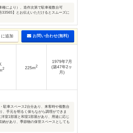
車種により）、造作次第で駐車複数台可
33565】とお伝えいただけるとスムーズに
お問い合わせ(無料)
りに追加
1979年7月
K
2
(築47年2ヶ
225m
2
m
月)
。・駐車スペース2台分あり、来客時や複数台
あり、手元を明るく保ちながら調理ができま
に洋室1部屋と和室1部屋があり、用途に応じ
収納があり、季節物の保管スペースとしても