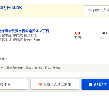
万円 4LDK
お気に入
北海道岩見沢市幌向南四条２丁目
80
4LD
函館本線 幌向駅 徒歩14分
万円
83.8
函館本線 豊幌駅 徒歩4.6km
有権
4ｍ、屋根裏収納付2階建て4LDK、駐車2台可能
お気に入りに追加
資料請求