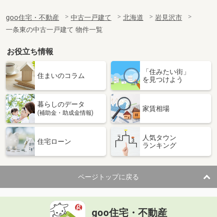
goo住宅・不動産
中古一戸建て
北海道
岩見沢市
一条東の中古一戸建て 物件一覧
お役立ち情報
「住みたい街」
住まいのコラム
を見つけよう
暮らしのデータ
家賃相場
(補助金・助成金情報)
人気タウン
住宅ローン
ランキング
ページトップに戻る
goo住宅・不動産