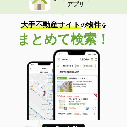
アプリ
大手不動産サイト
物件
の
を
まとめて検索！