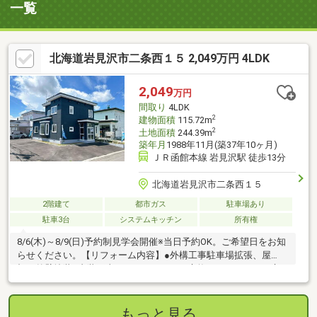
一覧
北海道岩見沢市二条西１５ 2,049万円 4LDK
2,049
万円
間取り
4LDK
2
建物面積
115.72m
2
土地面積
244.39m
築年月
1988年11月(築37年10ヶ月)
ＪＲ函館本線 岩見沢駅 徒歩13分
北海道岩見沢市二条西１５
2階建て
都市ガス
駐車場あり
駐車3台
システムキッチン
所有権
8/6(木)～8/9(日)予約制見学会開催※当日予約OK。ご希望日をお知
らせください。【リフォーム内容】●外構工事駐車場拡張、屋
根・外壁塗装●内装工事システムキッチン交換、ユニットバス交
換、温水洗浄便座トイレ交換、洗面化粧台交換、玄関扉交換、フ
ローリング上張り、クロス張替え、畳表替え、クッションフロア
張替え、建具交換、シューズボックス交換、給湯器交換、インタ
もっと見る