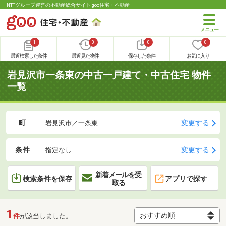
NTTグループ運営の不動産総合サイト goo住宅・不動産
1
0
0
0
最近検索した条件
最近見た物件
保存した条件
お気に入り
岩見沢市一条東の中古一戸建て・中古住宅 物件
一覧
町
変更する
岩見沢市／一条東
条件
変更する
指定なし
新着メールを受
検索条件を保存
アプリで探す
取る
1
件
が該当しました。