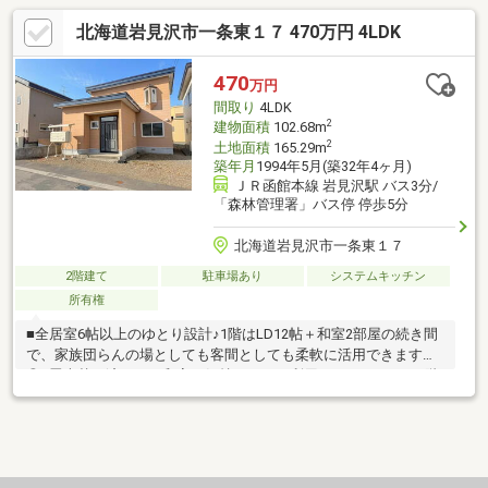
北海道岩見沢市一条東１７ 470万円 4LDK
470
万円
間取り
4LDK
2
建物面積
102.68m
2
土地面積
165.29m
築年月
1994年5月(築32年4ヶ月)
ＪＲ函館本線 岩見沢駅 バス3分/
「森林管理署」バス停 停歩5分
北海道岩見沢市一条東１７
2階建て
駐車場あり
システムキッチン
所有権
■全居室6帖以上のゆとり設計♪1階はLD12帖＋和室2部屋の続き間
で、家族団らんの場としても客間としても柔軟に活用できます
◎■畳表替え済みで、和室も気持ちよくご利用いただけます！2階
は7.5帖洋室が2部屋あり、主寝室・子ども部屋どちらにも使いや
すい広さです♪■各居室に収納を確保し、家族それぞれの空間もし
っかり確保◎荷物が増えても安心の設計です！■FF式暖房やエア
コン設置済み♪さらにエアコンクリーニング済みで、季節を問わず
快適に過ごせます！■和室＋洋室のバランスが良く、暮らし方に