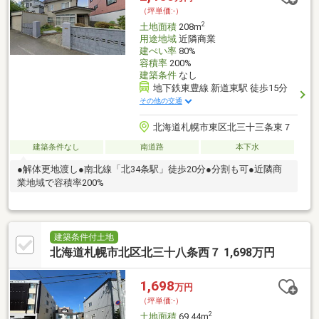
（坪単価:-）
2
土地面積
208m
用途地域
近隣商業
建ぺい率
80%
容積率
200%
建築条件
なし
地下鉄東豊線 新道東駅 徒歩15分
その他の交通
北海道札幌市東区北三十三条東７
建築条件なし
南道路
本下水
●解体更地渡し●南北線「北34条駅」徒歩20分●分割も可●近隣商
業地域で容積率200%
建築条件付土地
北海道札幌市北区北三十八条西７ 1,698万円
1,698
万円
（坪単価:-）
2
土地面積
69.44m