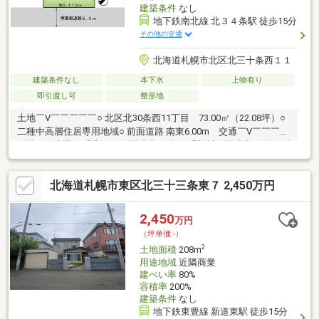
建築条件
なし
地下鉄南北線 北３４条駅 徒歩15分
その他の交通
北海道札幌市北区北三十条西１１
建築条件なし
本下水
上物有り
即引渡し可
整形地
土地￣V￣￣￣￣￣○ 北区北30条西11丁目 73.00㎡（22.08坪）○
二種中高層住居専用地域○ 前面道路 南東6.00m 交通￣V￣￣￣￣
￣地下鉄南北線「北34条」駅徒歩15分JR「新川」駅徒歩11分のダ
ブルアクセス！札幌北IC.まで車で8分の好立地！ ライフインフ
ォメーション￣V￣￣￣￣￣￣￣￣￣○ 北陽小学校（徒歩2分）/北
北海道札幌市東区北三十三条東７ 2,450万円
陽小学校（（徒歩9分）○ 北32条ほくよう公園（徒歩3分）○ ロー
ソン札幌北30条西十一丁目店（徒歩2分）○ マックスバリュ北32条
店（徒歩10分/車で2分）
2,450
万円
（坪単価:-）
2
土地面積
208m
用途地域
近隣商業
建ぺい率
80%
容積率
200%
建築条件
なし
地下鉄東豊線 新道東駅 徒歩15分