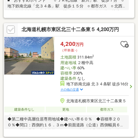
■ おすすめポイント ○ ＪＲ札沼線「新川」駅 徒歩７分 ○
地下鉄南北線「北３４条」駅 徒歩１５分 ○ 都市ガス ○ 北西
側前面道路幅員約８．０ｍ ○ 間口約７．１ｍ 〇 解体更地渡し
北海道札幌市東区北三十二条東５ 4,200万円
4,200
万円
（坪単価:-）
2
土地面積
311.84m
用途地域
２種中高
建ぺい率
60%
容積率
200%
建築条件
なし
地下鉄南北線 北３４条駅 徒歩16分
その他の交通
北海道札幌市東区北三十二条東５
建築条件なし
更地
都市ガス
◆第二種中高層住居専用地域◆建ぺい率６０％ ◆容積率２０
０％◆間口：西側約１６．３ｍ◆前面道路（公道）西側幅員６．
０ｍ～周辺環境～北小学校 約180ｍ 徒歩3分北栄中学校 約
400ｍ 徒歩5分ラルズマート北35条店 約460ｍ 徒歩6分セイコ