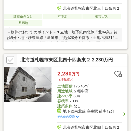
北海道札幌市東区北三十四条東２
建築条件なし
本下水
都市ガス
整形地
－物件のおすすめポイント－▼立地・地下鉄南北線「北34条」徒
歩9分・地下鉄東豊線「新道東」徒歩20分▼特徴・土地面積214.74
平米(約64.95坪)・前面道路は幅員約6mの公道、接道間口約12.9m
の広さ・お好きなハウスメーカーや工務店で建築可能・前面道路
に都市ガス配管有・現況は古家有、建物解体後更地にてお引渡し
北海道札幌市東区北四十四条東２ 2,230万円
▼周辺環境・ラルズマート北35条店 徒歩5分(約340m)・北小学校
徒歩6分(約430m)※敷地の一部は建ぺい率80%■ ご希望の住まい探
しをお手伝いします ━━━━━・・・物件の詳細・ご相談はお気
2,230
万円
軽にお問い合わせください。
（坪単価:-）
2
土地面積
175.45m
用途地域
２種中高
建ぺい率
60%
容積率
200%
建築条件
なし
地下鉄南北線 麻生駅 徒歩12分
その他の交通
北海道札幌市東区北四十四条東２