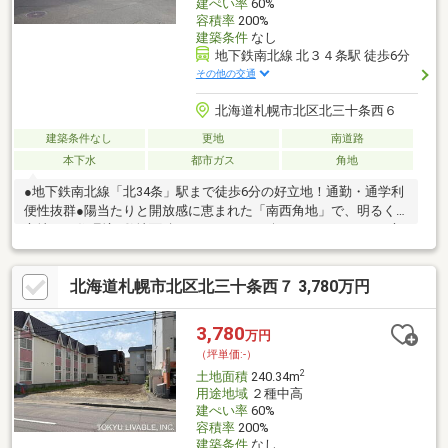
建ぺい率
60%
容積率
200%
建築条件
なし
地下鉄南北線 北３４条駅 徒歩6分
その他の交通
北海道札幌市北区北三十条西６
建築条件なし
更地
南道路
本下水
都市ガス
角地
●地下鉄南北線「北34条」駅まで徒歩6分の好立地！通勤・通学利
便性抜群●陽当たりと開放感に恵まれた「南西角地」で、明るく
心地よい住環境●敷地面積はゆとりの62.34坪。カースペースや庭
も計画しやすい広さ●経済的な「都市ガス」が利用可能。毎月の
ランニングコストを軽減●子育て世帯に嬉しい「北陽小学校」徒
北海道札幌市北区北三十条西７ 3,780万円
歩6分、周辺に買い物施設も充実●建築条件なしの更地渡し。お好
みのハウスメーカーで自由に建築可能
3,780
万円
（坪単価:-）
2
土地面積
240.34m
用途地域
２種中高
建ぺい率
60%
容積率
200%
建築条件
なし