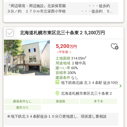
『周辺環境・周辺施設』北栄保育園 ・・・徒歩約
３分／約 １７０ｍ市立栄西小学校 ・・・徒歩約 ５分
／約 ４００ｍ市立北栄中学校 ・・・徒歩約 ９分／
約 ７００ｍセブンイレブン北３５条店・・徒歩約 ７分／約
５００ｍラルズマート北３５条店・・・徒歩約 ５分／約 ３５
北海道札幌市東区北三十条東２ 5,200万円
０ｍツルハドラッグ北３５条店・・徒歩約 ６分／約 ４５０ｍ
北３５条郵便局 ・・・徒歩約 ５分／約 ４００ｍ
5,200
万円
（坪単価:-）
2
土地面積
314.05m
用途地域
２種中高
建ぺい率
60%
容積率
200%
建築条件
なし
地下鉄南北線 北３４条駅 徒歩10分
北海道札幌市東区北三十条東２
建築条件なし
南道路
本下水
都市ガス
☆地下鉄北３４条駅徒歩１０分◎更地渡し、現状渡し要相談