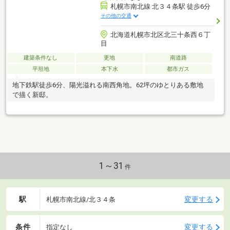
札幌市南北線 北３４条駅 徒歩6分
その他の交通
北海道札幌市北区北三十条西６丁
目
建築条件なし
更地
南道路
平坦地
本下水
都市ガス
地下鉄駅徒歩6分、陽光溢れる南西角地。62坪のゆとりある敷地
で描く新邸。
1～31
件
駅
変更する
札幌市南北線/北３４条
条件
変更する
指定なし