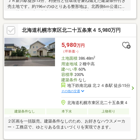
ＪＲ新川駅徒歩13分、利便性と住環境を兼ね備えた建築条件付き
売土地です。約196㎡のゆとりある整形地は、北西側6ｍ公道に約
10ｍ接道し、車の出入りもスムーズ。平坦地のため建築計画が立
てやすく、ご家族の理想の住まいを実現できます。参考プランは
約100㎡・3LDK＋WICを採用し、16帖超のLDKや豊富な収納、家
北海道札幌市東区北二十五条東４ 5,980万円
事動線にも配慮した暮らしやすい間取りをご提案。徒歩10分圏内
にはスーパー・コンビニ・小中学校・保育園が揃い、付近には公
園もあるため子育て環境も良好です。電気・上下水道完備で建築
5,980
万円
もスムーズ。建物プランのご相談も承りますので、お気軽にお問
（坪単価:-）
い合わせください。
2
土地面積
386.48m
用途地域
２種中高
建ぺい率
60%
容積率
200%
建築条件
なし
地下鉄南北線 北２４条駅 徒歩15分
その他の交通
北海道札幌市東区北二十五条東４
建築条件なし
本下水
上物有り
２区画を一括販売。建築条件なしのため、お好きなハウスメーカ
ー・工務店で、ゆとりある住まいづくりを実現できます。