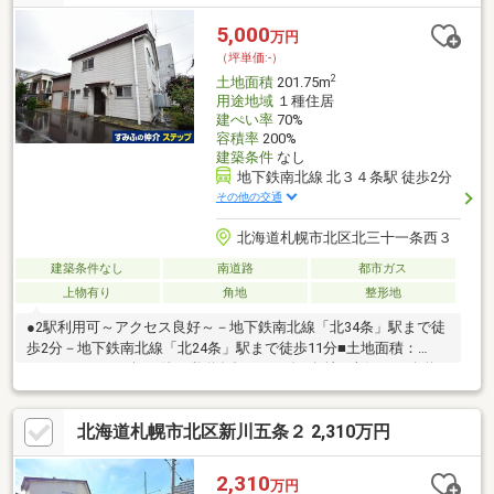
ち合わせ・見学プランご用意しております▼▼ ＜探し始めの
方向け＞しっかりコース(1h~)/サクッとコース(0.5h~) 詳しく
5,000
万円
は物件詳細下段の「イベント情報」をご覧ください。
（坪単価:-）
2
土地面積
201.75m
用途地域
１種住居
建ぺい率
70%
容積率
200%
建築条件
なし
地下鉄南北線 北３４条駅 徒歩2分
その他の交通
北海道札幌市北区北三十一条西３
建築条件なし
南道路
都市ガス
上物有り
角地
整形地
●2駅利用可～アクセス良好～－地下鉄南北線「北34条」駅まで徒
歩2分－地下鉄南北線「北24条」駅まで徒歩11分■土地面積：
201.75㎡（61.02坪）他に私道負担2.25㎡有■角地―南側 （公道）
幅員：約14.5ｍ―西側 （公道）幅員：約6.0ｍ■第一種住居地域■
建ぺい率：70％ 容積率：200％■建築条件付き土地ではありませ
北海道札幌市北区新川五条２ 2,310万円
ん■生活利便性良好
2,310
万円