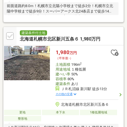
前面道路約8.0ｍ！札幌市立北陽小学校まで徒歩2分！札幌市立北
陽中学校まで徒歩9分！スーパーアークス北24条店まで徒歩14
分！ローソン札幌北30条西11丁目店まで徒歩3分！ココカラファ
イン薬局まで徒歩6分！北32条ほくよう公園まで徒歩3分！
建築条件付土地
北海道札幌市北区新川五条６ 1,980万円
1,980
万円
（坪単価:-）
2
土地面積
196m
用途地域
１種低層
建ぺい率
50%
容積率
80%
建築条件
あり
ＪＲ札沼線 新川駅 徒歩13分
その他の交通
北海道札幌市北区新川五条６
更地
本下水
1種低層地域
整形地