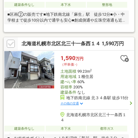
建築条件なし
本下水
整形地
■区画②の販売です■地下鉄南北線「麻生」駅 徒歩12分■小・中
学校まで徒歩10分以内で通学も安心■創成側通や丘珠空港通も近
くて自動車アクセス良好■スーパー、コンビニ、ドラックストア
等、近隣商業施設充実！■建築プランのご相談もおまかせくださ
い
北海道札幌市北区北三十一条西１４ 1,590万円
1,590
万円
（坪単価:-）
2
土地面積
99.23m
用途地域
１種住居
建ぺい率
60%
容積率
200%
建築条件
なし
地下鉄南北線 北３４条駅 徒歩15分
その他の交通
北海道札幌市北区北三十一条西１
４
建築条件なし
本下水
都市ガス