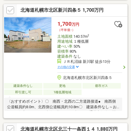
北海道札幌市北区新川四条５ 1,700万円
1,700
万円
（坪単価:-）
2
土地面積
140.57m
用途地域
１種低層
建ぺい率
50%
容積率
80%
建築条件
なし
ＪＲ札沼線 新川駅 徒歩13分
その他の交通
北海道札幌市北区新川四条５
建築条件なし
更地
都市ガス
即引渡し可
1種低層地域
〈おすすめポイント〉〇 南西・北西の二方道路接道● 南西側
公道幅員約8.0m、北西側公道幅員約10.8m〇 建築条件なし～お
好きな住宅メーカーで建築可能～● 日当たり・通風良好〇 開
放感のある整形地● 周辺生活利便施設充実〇 JR新川駅 徒歩
13分
北海道札幌市北区北三十一条西１４ 1,880万円