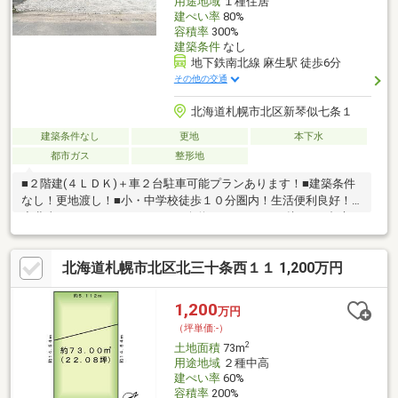
用途地域
１種住居
建ぺい率
80%
容積率
300%
建築条件
なし
地下鉄南北線 麻生駅 徒歩6分
その他の交通
北海道札幌市北区新琴似七条１
建築条件なし
更地
本下水
都市ガス
整形地
■２階建(４ＬＤＫ)＋車２台駐車可能プランあります！■建築条件
なし！更地渡し！■小・中学校徒歩１０分圏内！生活便利良好！
◆北東４．０６ｍ～４．４８ｍ公道に７．７２８m接する※都市ガ
ス延長可能
北海道札幌市北区北三十条西１１ 1,200万円
1,200
万円
（坪単価:-）
2
土地面積
73m
用途地域
２種中高
建ぺい率
60%
容積率
200%