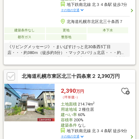
地下鉄南北線 北３４条駅 徒歩7分
その他の交通
北海道札幌市北区北三十条西７
建築条件なし
更地
本下水
都市ガス
整形地
《リビングメッセージ》・まいばすけっと北30条西5丁目
店・・・約380ｍ（徒歩約5分）・マックスバリュ北店・・・約
970ｍ（徒歩約12分）・サツドラ北26条店・・・約810ｍ（徒歩約
10分）・セイコーマートはぎなか店・・・約110ｍ（徒歩約2
分）・セブンイレブン札幌北28条店・・・約540ｍ（徒歩約7
北海道札幌市東区北三十四条東２ 2,390万円
分）・札幌市立北陽小学校・・・約320ｍ（徒歩約4分）・札幌市
立北陽中学校・・・約680ｍ（徒歩約9分）・北29条ひかり公
園・・・約360ｍ（徒歩約5分）・札幌北二十九条郵便局・・・約
2,390
万円
440ｍ（徒歩約6分）
（坪単価:-）
2
土地面積
214.74m
用途地域
２種住居
建ぺい率
60%
容積率
200%
建築条件
なし
地下鉄南北線 北３４条駅 徒歩9分
その他の交通