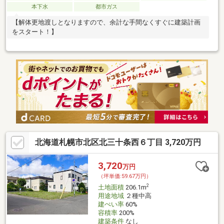
本下水
都市ガス
【解体更地渡しとなりますので、余計な手間なくすぐに建築計画
をスタート！】
北海道札幌市北区北三十条西６丁目 3,720万円
3,720
万円
（坪単価:59.67万円）
2
土地面積
206.1m
用途地域
２種中高
建ぺい率
60%
容積率
200%
建築条件
なし