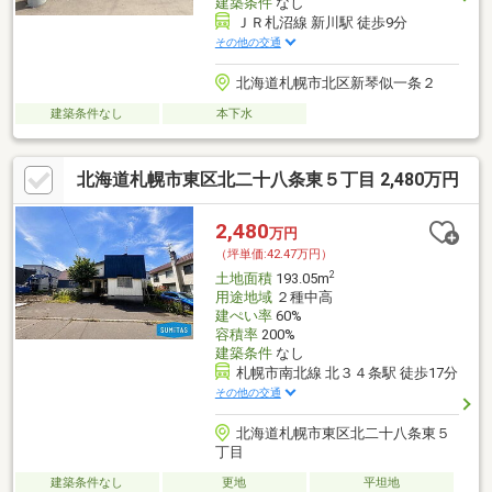
建築条件
なし
ＪＲ札沼線 新川駅 徒歩9分
その他の交通
北海道札幌市北区新琴似一条２
建築条件なし
本下水
北海道札幌市東区北二十八条東５丁目 2,480万円
2,480
万円
（坪単価:42.47万円）
2
土地面積
193.05m
用途地域
２種中高
建ぺい率
60%
容積率
200%
建築条件
なし
札幌市南北線 北３４条駅 徒歩17分
その他の交通
北海道札幌市東区北二十八条東５
丁目
建築条件なし
更地
平坦地