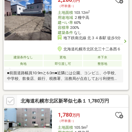
万円
（坪単価:-）
2
土地面積
103.12m
用途地域
２種中高
建ぺい率
60%
容積率
200%
建築条件
なし
地下鉄南北線 北３４条駅 徒歩5分
北海道札幌市北区北三十二条西６
建築条件なし
更地
本下水
角地
即引渡し可
整形地
■前面道路幅員10.9mと6.0m■近隣には公園、コンビニ、小学校、
中学校、飲食店、銀行、税務署、法務局が点在しており利便性良
好です
北海道札幌市北区新琴似七条１ 1,780万円
1,780
万円
（坪単価:-）
2
土地面積
105.5m