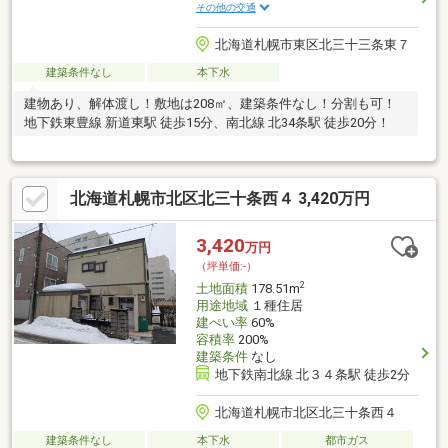
その他の交通
北海道札幌市東区北三十三条東７
建築条件なし
本下水
建物あり、解体渡し！敷地は208㎡、建築条件なし！分割も可！
地下鉄東豊線 新道東駅 徒歩15分、南北線 北34条駅 徒歩20分！
北海道札幌市北区北三十条西４ 3,420万円
3,420
万円
（坪単価:-）
2
土地面積
178.51m
用途地域
１種住居
建ぺい率
60%
容積率
200%
建築条件
なし
地下鉄南北線 北３４条駅 徒歩2分
北海道札幌市北区北三十条西４
建築条件なし
本下水
都市ガス