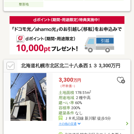
整形地
北海道札幌市北区北二十八条西１３ 3,300万円
3,300
万円
（坪単価:-）
2
土地面積
178.51m
用途地域
２種中高
建ぺい率
60%
容積率
200%
建築条件
なし
ＪＲ札沼線 新川駅 徒歩5分
その他の交通