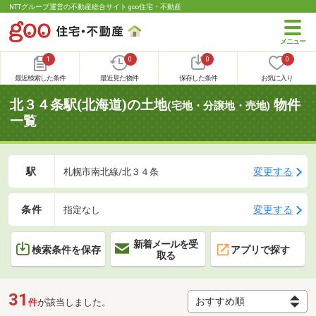
NTTグループ運営の不動産総合サイト goo住宅・不動産
1
0
0
0
最近検索した条件
最近見た物件
保存した条件
お気に入り
北３４条駅(北海道)の土地
物件
(宅地・分譲地・売地)
一覧
駅
変更する
札幌市南北線/北３４条
条件
変更する
指定なし
新着メールを受
検索条件を保存
アプリで探す
取る
31
件
が該当しました。