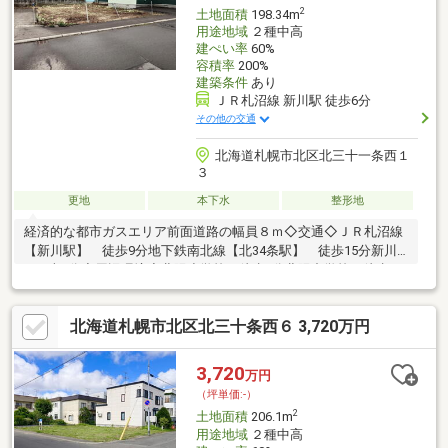
2
土地面積
198.34m
用途地域
２種中高
建ぺい率
60%
容積率
200%
建築条件
あり
ＪＲ札沼線 新川駅 徒歩6分
その他の交通
北海道札幌市北区北三十一条西１
３
更地
本下水
整形地
経済的な都市ガスエリア前面道路の幅員８ｍ◇交通◇ＪＲ札沼線
【新川駅】 徒歩9分地下鉄南北線【北34条駅】 徒歩15分新川
IC 車6分◇周辺環境◇北陽小学校 徒歩6分北陽中学校 徒歩7
分マックスバリュ北32条店 徒歩7分ローソン札幌北30条西十一
丁目店 徒歩4分■建築条件付き土地弊社で建築して頂くための土
北海道札幌市北区北三十条西６ 3,720万円
地ですご見学や間取りプラン、費用などお気軽にご相談ください
■工務店グランプリ2度の日本一の技術高気密・高断熱で快適な暮
らし耐震等級3相当の耐震性能 上下左右の動きに強い抵抗力を持
3,720
万円
った家を作る 「木造住宅の外壁下地構造」を開発赤ちゃんにも
（坪単価:-）
優しいぬくもりのオリジナル床暖房
2
土地面積
206.1m
用途地域
２種中高