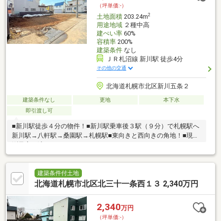
（坪単価:-）
2
土地面積
203.24m
用途地域
２種中高
建ぺい率
60%
容積率
200%
建築条件
なし
ＪＲ札沼線 新川駅 徒歩4分
その他の交通
北海道札幌市北区新川五条２
建築条件なし
更地
本下水
即引渡し可
■新川駅徒歩４分の物件！■新川駅乗車後３駅（９分）で札幌駅へ
新川駅→八軒駅→桑園駅→札幌駅■東向きと西向きの角地！■現在
測量完了済み！
建築条件付土地
北海道札幌市北区北三十一条西１３ 2,340万円
2,340
万円
（坪単価:-）