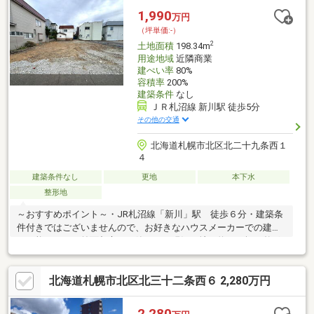
小学校 徒歩9分、中学校 徒歩10分と通学も安心。「大学村の
1,990
万円
森」まで徒歩2分と、お子様がのびのび遊べる環境。スーパーも身
（坪単価:-）
近に揃う、子育て世帯に優しい住環境！
2
土地面積
198.34m
用途地域
近隣商業
建ぺい率
80%
容積率
200%
建築条件
なし
ＪＲ札沼線 新川駅 徒歩5分
その他の交通
北海道札幌市北区北二十九条西１
４
建築条件なし
更地
本下水
整形地
～おすすめポイント～・JR札沼線「新川」駅 徒歩６分・建築条
件付きではございませんので、お好きなハウスメーカーでの建築
が可能です！・前面都市ガス管あり・現況更地・約６０坪の整形
地につき様々なプランに対応可能！皆様よりのお問い合わせお待
ちしております。
北海道札幌市北区北三十二条西６ 2,280万円
2,280