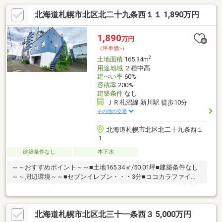
北海道札幌市北区北二十九条西１１ 1,890万円
1,890
万円
（坪単価:-）
2
土地面積
165.34m
用途地域
２種中高
建ぺい率
60%
容積率
200%
建築条件
なし
ＪＲ札沼線 新川駅 徒歩10分
その他の交通
北海道札幌市北区北二十九条西１
１
建築条件なし
本下水
～～おすすめポイント～～■土地165.34㎡/50.01坪■建築条件なし
～～周辺環境～～■セブンイレブン・・・3分■ココカラファイ
ン・・・4分■郵便局・・・4分■マックスバリュ・・・13分◆札幌
市立北陽小学校・・・4分◆札幌市立北陽中学校・・・11分お気
軽にお問い合わせください。※建築条件なし・更地渡し※前面道路
北海道札幌市北区北三十一条西３ 5,000万円
は位置指定道路(私道)ですが、札幌市所有の道路です。▼▼ 打