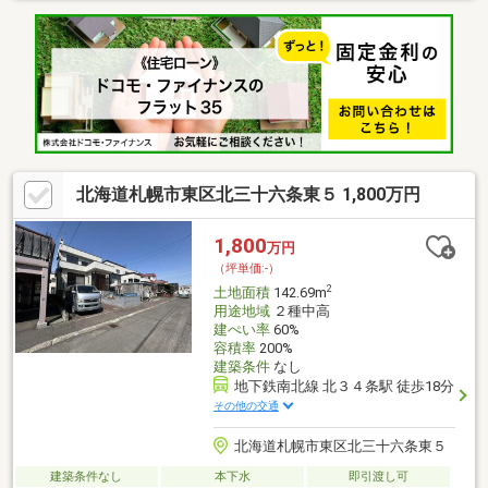
ーマートみぞぶち店 約240ｍ 徒歩3分
北海道札幌市東区北三十六条東５ 1,800万円
1,800
万円
（坪単価:-）
2
土地面積
142.69m
用途地域
２種中高
建ぺい率
60%
容積率
200%
建築条件
なし
地下鉄南北線 北３４条駅 徒歩18分
その他の交通
北海道札幌市東区北三十六条東５
建築条件なし
本下水
即引渡し可