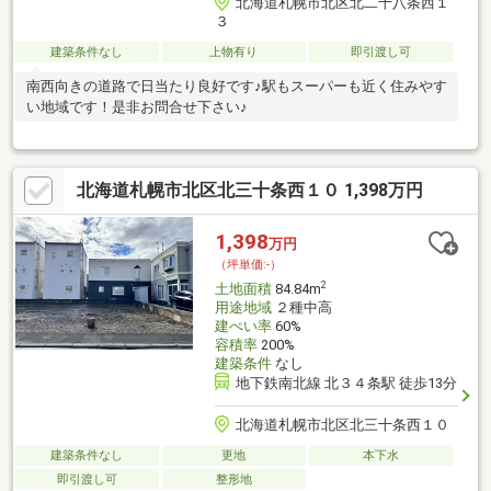
北海道札幌市北区北二十八条西１
３
建築条件なし
上物有り
即引渡し可
南西向きの道路で日当たり良好です♪駅もスーパーも近く住みやす
い地域です！是非お問合せ下さい♪
北海道札幌市北区北三十条西１０ 1,398万円
1,398
万円
（坪単価:-）
2
土地面積
84.84m
用途地域
２種中高
建ぺい率
60%
容積率
200%
建築条件
なし
地下鉄南北線 北３４条駅 徒歩13分
北海道札幌市北区北三十条西１０
建築条件なし
更地
本下水
即引渡し可
整形地