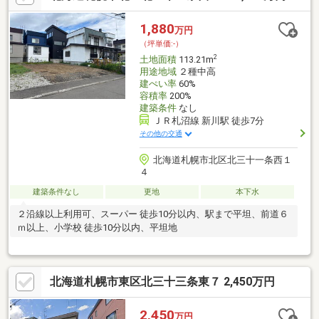
1,880
万円
（坪単価:-）
2
土地面積
113.21m
用途地域
２種中高
建ぺい率
60%
容積率
200%
建築条件
なし
ＪＲ札沼線 新川駅 徒歩7分
その他の交通
北海道札幌市北区北三十一条西１
４
建築条件なし
更地
本下水
２沿線以上利用可、スーパー 徒歩10分以内、駅まで平坦、前道６
ｍ以上、小学校 徒歩10分以内、平坦地
北海道札幌市東区北三十三条東７ 2,450万円
2,450
万円