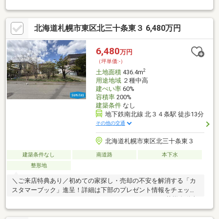
北海道札幌市東区北三十条東３ 6,480万円
6,480
万円
（坪単価:-）
2
土地面積
436.4m
用途地域
２種中高
建ぺい率
60%
容積率
200%
建築条件
なし
地下鉄南北線 北３４条駅 徒歩13分
その他の交通
北海道札幌市東区北三十条東３
建築条件なし
南道路
本下水
整形地
＼ご来店特典あり／初めての家探し・売却の不安を解消する「カ
スタマーブック」進呈！詳細は下部のプレゼント情報をチェック♪
＊ … * … ＊ … * …オススメＰＯＩＮＴ＊ … * … ＊ … * …■札樽自動車
道「札幌北IC」もすぐ近く、札幌市内だけでなく千歳市や小樽市
など、各方面へのお車でのアクセスの利便性も高い立地です。■