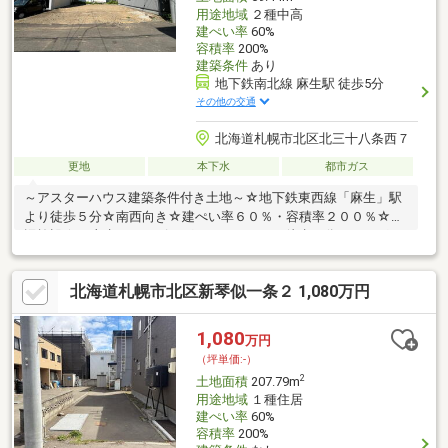
用途地域
２種中高
建ぺい率
60%
容積率
200%
建築条件
あり
地下鉄南北線 麻生駅 徒歩5分
その他の交通
北海道札幌市北区北三十八条西７
更地
本下水
都市ガス
～アスターハウス建築条件付き土地～☆地下鉄東西線「麻生」駅
より徒歩５分☆南西向き☆建ぺい率６０％・容積率２００％☆周
辺施設☆・麻生ショッピングセンターまで 徒歩４分・まいばす
けっと新琴似６条１丁目店まで 徒歩４分・セブンイレブン札幌
北３７条店まで 徒歩４分・セイコーマート麻生駅前店まで 徒
北海道札幌市北区新琴似一条２ 1,080万円
歩６分・ツルハドラッグ北３６条西店 徒歩４分・札幌市立北陽
中学校まで 徒歩１１分・札幌市立和光小学校まで 徒歩１０
分・札幌麻生郵便局まで 徒歩７分
1,080
万円
（坪単価:-）
2
土地面積
207.79m
用途地域
１種住居
建ぺい率
60%
容積率
200%