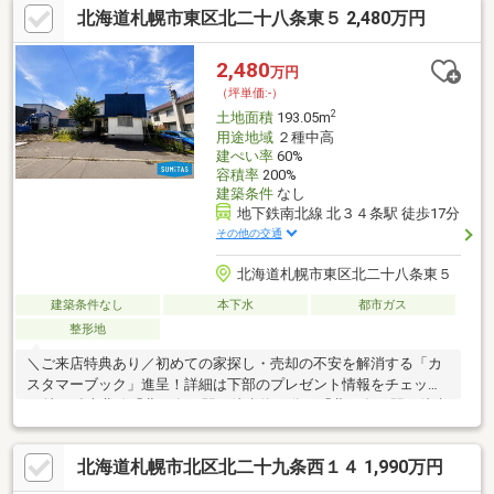
北海道札幌市東区北二十八条東５ 2,480万円
コンビニやドラッグストア、スーパーなどの商業施設も徒歩圏内
に複数あり、生活の利便性も良好。■小・中学校や大学村の森も
近く、子育て世代のご家族にもおススメです！■分譲用地やアパ
2,480
万円
ート用地などとしても利用可能です。
（坪単価:-）
2
土地面積
193.05m
用途地域
２種中高
建ぺい率
60%
容積率
200%
建築条件
なし
地下鉄南北線 北３４条駅 徒歩17分
その他の交通
北海道札幌市東区北二十八条東５
建築条件なし
本下水
都市ガス
整形地
＼ご来店特典あり／初めての家探し・売却の不安を解消する「カ
スタマーブック」進呈！詳細は下部のプレゼント情報をチェック
♪■地下鉄南北線「北34条」駅へ徒歩約17分、「北24条」駅へ徒歩
約20分でアクセス可能。大通りから少し離れた、落ち着いた暮ら
し。■ゆとりある約58坪。間口約13.27mのきれいな四角い地形の
北海道札幌市北区北二十九条西１４ 1,990万円
ため、駐車スペースやお庭の配置など、理想のプランを無駄なく
描けます。また、家計に嬉しい「都市ガス」も引き込み可能。■