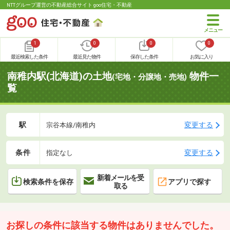
NTTグループ運営の不動産総合サイト goo住宅・不動産
1
0
0
0
最近検索した条件
最近見た物件
保存した条件
お気に入り
南稚内駅(北海道)の土地
物件一
(宅地・分譲地・売地)
覧
駅
変更する
宗谷本線/南稚内
条件
変更する
指定なし
新着メールを受
検索条件を保存
アプリで探す
取る
お探しの条件に該当する物件はありませんでした。