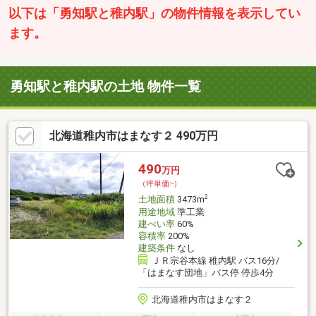
以下は「勇知駅と稚内駅」の物件情報を表示してい
ます。
勇知駅と稚内駅の土地 物件一覧
北海道稚内市はまなす２ 490万円
490
万円
（坪単価:-）
2
土地面積
3473m
用途地域
準工業
建ぺい率
60%
容積率
200%
建築条件
なし
ＪＲ宗谷本線 稚内駅 バス16分/
「はまなす団地」バス停 停歩4分
北海道稚内市はまなす２