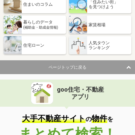
「住みたい街」
住まいのコラム
を見つけよう
暮らしのデータ
家賃相場
(補助金・助成金情報)
人気タウン
住宅ローン
ランキング
ページトップに戻る
goo住宅・不動産
アプリ
大手不動産サイト
物件
の
を
まとめて検索！