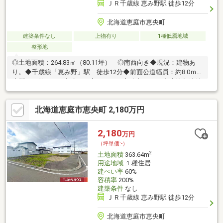
ＪＲ千歳線 恵み野駅 徒歩12分
北海道恵庭市恵央町
建築条件なし
上物有り
1種低層地域
整形地
◎土地面積：264.83㎡（80.11坪） ◎南西向き◆現況：建物あ
り。◆千歳線「恵み野」駅 徒歩12分◆前面公道幅員：約8.0ｍ
◆間口：約16.1ｍ◆建ぺい率：40％ 容積率：60％◆建築条件付
土地ではありません◆生活利便性良好【周辺環境】・わかば公
園 約200ｍ・セブンイレブン恵庭柏陽町店 約310ｍ・マックス
北海道恵庭市恵央町 2,180万円
バリュ恵庭店 約620ｍ・ツルハドラッグマックスバリュ恵庭
店 約620ｍ・恵庭柏木中通郵便局 約700ｍ・若草小学校 約
470ｍ・柏陽中学校 約1000ｍ
2,180
万円
（坪単価:-）
2
土地面積
363.64m
用途地域
１種住居
建ぺい率
60%
容積率
200%
建築条件
なし
ＪＲ千歳線 恵み野駅 徒歩12分
北海道恵庭市恵央町