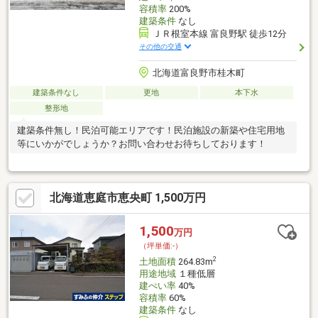
容積率
200%
建築条件
なし
ＪＲ根室本線 富良野駅 徒歩12分
その他の交通
北海道富良野市桂木町
建築条件なし
更地
本下水
整形地
建築条件無し！民泊可能エリアです！民泊施設の新築や住宅用地
等にいかがでしょうか？お問い合わせお待ちしております！
北海道恵庭市恵央町 1,500万円
1,500
万円
（坪単価:-）
2
土地面積
264.83m
用途地域
１種低層
建ぺい率
40%
容積率
60%
建築条件
なし