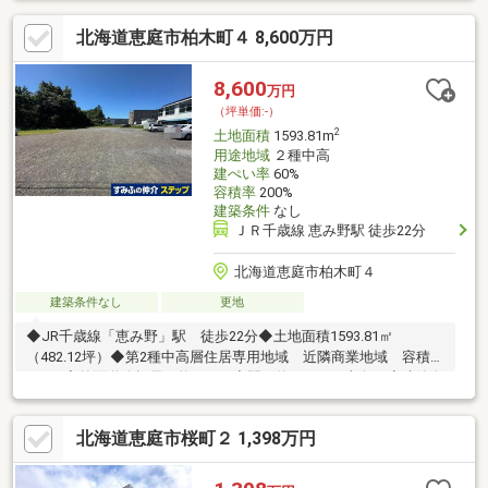
も少なく、あまり建築条件無しの土地が出て来ないエリアですの
北海道恵庭市柏木町４ 8,600万円
で、是非ご検討下さい♪
8,600
万円
（坪単価:-）
2
土地面積
1593.81m
用途地域
２種中高
建ぺい率
60%
容積率
200%
建築条件
なし
ＪＲ千歳線 恵み野駅 徒歩22分
北海道恵庭市柏木町４
建築条件なし
更地
◆JR千歳線「恵み野」駅 徒歩22分◆土地面積1593.81㎡
（482.12坪）◆第2種中高層住居専用地域 近隣商業地域 容積率
200％◆前面道路幅員 約11.0ｍ◆間口約38.8ｍ 東向き◆建築条
件付き土地ではありません～周辺環境～・セブンイレブン恵庭有
明町店：約300ｍ・マックスバリュ恵庭店、 ツルハドラッグマ
北海道恵庭市桜町２ 1,398万円
ックスバリュ恵庭店：400ｍ・恵庭柏木中通郵便局：約370ｍ・柏
小学校：約660ｍ・恵庭中学校：約920ｍ