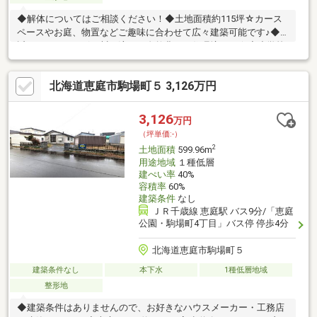
◆解体についてはご相談ください！◆土地面積約115坪☆カース
ペースやお庭、物置などご趣味に合わせて広々建築可能です♪◆
近くにはユカンボシ川が流れる自然豊かな住環境です☆◆小学校
徒歩9分♪小さいお子様がいるご家庭でも安心♪◆建築条件はあり
ませんので、お好きなハウスメーカー・工務店で建築できます！
北海道恵庭市駒場町５ 3,126万円
◆建ぺい率60％・容積率200％・間口16.9ｍの整形地で建築の幅
が広がります☆◆ＪＲ千歳線「恵庭駅」まで徒歩22分！近くには
バス停もあり、駅までは乗車5分の立地♪※2筆一括販売※隣地より
3,126
万円
一部越境あり（詳しくはお問合せください）
（坪単価:-）
2
土地面積
599.96m
用途地域
１種低層
建ぺい率
40%
容積率
60%
建築条件
なし
ＪＲ千歳線 恵庭駅 バス9分/「恵庭
公園・駒場町4丁目」バス停 停歩4分
北海道恵庭市駒場町５
建築条件なし
本下水
1種低層地域
整形地
◆建築条件はありませんので、お好きなハウスメーカー・工務店