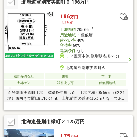
北海道登別市美園町６ 186万円
186
万円
（坪単価:-）
2
土地面積
205.66m
用途地域
１種低層
建ぺい率
40%
容積率
60%
建築条件
なし
ＪＲ室蘭本線 鷲別駅 徒歩23分
北海道登別市美園町６
建築条件なし
更地
本下水
都市ガス
即引渡し可
1種低層地域
☆登別市美園町土地 建築条件無し☆ 土地面積205.66㎡（62.21
坪）西向きで間口は16.61m!! 土地前面の道路は5.3mとなってお
ります。現状でのお引渡しとなります。物件の詳細等のお問い合
わせはハウスドゥまで、気軽にいつでもご連絡ください！！※敷
地境界について、既存のブロック塀や庭木等の越境がある場合は
北海道登別市緑町２ 175万円
その越境を解消出来ない可能性があり、その場合は現況でのお引
渡しとなります。
175
万円