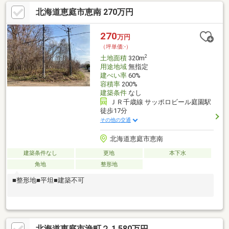
高層住居専用地域住居系＋事業のバランスが取れる◆建ぺい率
北海道恵庭市恵南 270万円
60％容積率200％ボリュームある建築も検討可能■JR恵み野駅徒歩
13分通勤通学や来院動線もスムーズ◆周辺に飲食店やクリニック
が点在集客の流れがすでにできているエリア■小学校徒歩4分ファ
270
万円
ミリー向け住宅需要も見込める
（坪単価:-）
2
土地面積
320m
用途地域
無指定
建ぺい率
60%
容積率
200%
建築条件
なし
ＪＲ千歳線 サッポロビール庭園駅
徒歩17分
その他の交通
北海道恵庭市恵南
建築条件なし
更地
本下水
角地
整形地
■整形地■平坦■建築不可
北海道恵庭市漁町２ 1,580万円