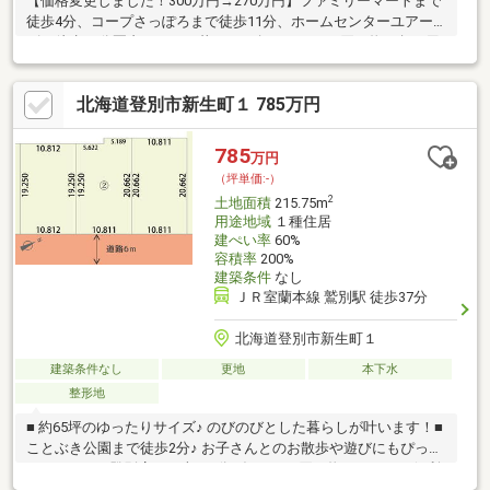
【価格変更しました！300万円→270万円】ファミリーマートまで
徒歩4分、コープさっぽろまで徒歩11分、ホームセンターユアー
ズも徒歩10分圏内。日々の暮らしに欠かせないお買い物や急な用
事も、徒歩圏内でスムーズにこなせます。 土地は平坦な整形地
で、三方道路に面した角地という恵まれた条件。日当たりや通風
北海道登別市新生町１ 785万円
も良好で、開放感のある理想の住まいを設計する自由度が広がり
ます。 この土地で、あなたの夢のマイホームを実現しませんか？
ぜひ一度、現地をご覧いただき、新生活のイメージを膨らませて
785
万円
ください。お問い合わせをお待ちしております。
（坪単価:-）
2
土地面積
215.75m
用途地域
１種住居
建ぺい率
60%
容積率
200%
建築条件
なし
ＪＲ室蘭本線 鷲別駅 徒歩37分
北海道登別市新生町１
建築条件なし
更地
本下水
整形地
■ 約65坪のゆったりサイズ♪ のびのびとした暮らしが叶います！■
ことぶき公園まで徒歩2分♪ お子さんとのお散歩や遊びにもぴった
り！■ イオン登別店まで車で3分♪ 毎日のお買い物がとっても便利
です！■ 建築条件なし♪ お気に入りのハウスメーカーで自由に家