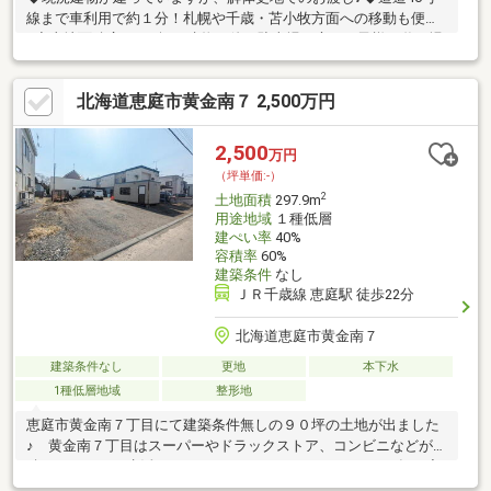
線まで車利用で約１分！札幌や千歳・苫小牧方面への移動も便利
♪◆土地面積広々104坪！建物の他、駐車場や庭、お子様の遊び場
や家庭用菜園等建築の幅が広がります♪◆コンビニまで徒歩７
分！スーパーまで徒歩12分！お買い物にも便利な立地♪◆ＪＲ恵
北海道恵庭市黄金南７ 2,500万円
み野駅まで車利用約5分！毎日の通勤・通学時間の短縮が出来ます
♪◆建築条件はありませんので、お好きなハウスメーカー・工務
店で建築できます♪※地番567-3所有者は、3名（1/3ずつ）の共有
2,500
万円
持ち分となっています※上水道敷地内引込管は本管より引込が必
（坪単価:-）
要となります。別途上水道敷設費用が生じます。
2
土地面積
297.9m
用途地域
１種低層
建ぺい率
40%
容積率
60%
建築条件
なし
ＪＲ千歳線 恵庭駅 徒歩22分
北海道恵庭市黄金南７
建築条件なし
更地
本下水
1種低層地域
整形地
恵庭市黄金南７丁目にて建築条件無しの９０坪の土地が出ました
♪ 黄金南７丁目はスーパーやドラックストア、コンビニなどが集
積されており、生活しやすいエリアになります！ここ２０年程度
一括造成されたエリアにつき、まだ解体して更地にして売る建物