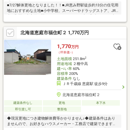
■7/27解体更地となりました！！■JR恵み野駅徒歩約13分の住宅用
地におすすめな土地■小中学校、スーパーやドラッグストア、JR
恵み野駅、恵庭道の駅などにアクセスのよい恵み野南エリア■建
築条件はありませんので、土地の先行購入をしておきたい方や、
プランは決まっていて後は土地だけ、という方にもおすすめで
北海道恵庭市福住町２ 1,770万円
す。■縦横に広さがある敷地ですので、庭や駐車場を広く確保し
たい方、平屋を検討されている方はぜひ一度ご検討ください。■
新築はしたいけれど何から始めて良いかわからない、という方に
1,770
万円
は不動産会社目線で注意点をお伝えさせていただき、土地の見方
（坪単価:-）
や予算の考え方をお話しさせていただきます。
2
土地面積
251.8m
用途地域
２種中高
建ぺい率
60%
容積率
200%
建築条件
なし
ＪＲ千歳線 恵庭駅 徒歩9分
北海道恵庭市福住町２
建築条件なし
更地
本下水
即引渡し可
整形地
◆現況更地につき建物解体費等かかりません♪◆建築条件はあり
ませんので、お好きなハウスメーカー・工務店で建築できます
♪◆小学校まで徒歩２分！ふくずみ公園まで徒歩４分！お子様が