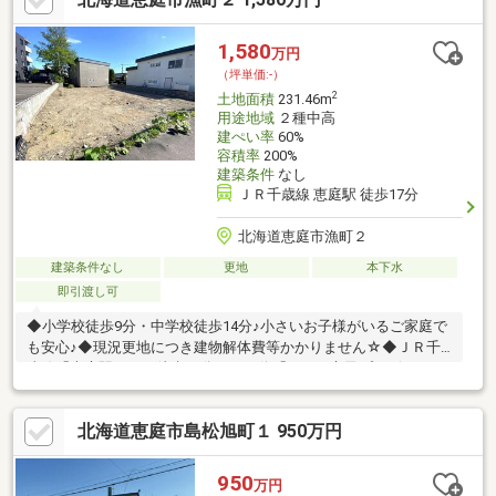
1,580
万円
（坪単価:-）
2
土地面積
231.46m
用途地域
２種中高
建ぺい率
60%
容積率
200%
建築条件
なし
ＪＲ千歳線 恵庭駅 徒歩17分
北海道恵庭市漁町２
建築条件なし
更地
本下水
即引渡し可
◆小学校徒歩9分・中学校徒歩14分♪小さいお子様がいるご家庭で
も安心♪◆現況更地につき建物解体費等かかりません☆◆ＪＲ千
歳線「恵庭駅」まで徒歩17分！バス停「えにわ市民プラザ」まで
徒歩3分！◆近くには公園や幼稚園もあるので子育て世帯の方に
もオススメ！◆ビッグハウスまで徒歩3分！お買い物に便利な立
北海道恵庭市島松旭町１ 950万円
地♪◆建築条件はありませんので、お好きなハウスメーカー・工
務店で建築できます☆※ブロック塀がありますが、現況渡しとな
ります。
950
万円