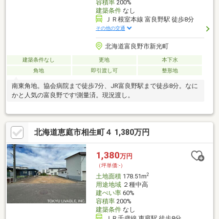
容積率
200%
建築条件
なし
ＪＲ根室本線 富良野駅 徒歩8分
その他の交通
北海道富良野市新光町
建築条件なし
更地
本下水
角地
即引渡し可
整形地
南東角地。協会病院まで徒歩7分、JR富良野駅まで徒歩8分。なに
かと人気の富良野です!測量済。現況渡し。
北海道恵庭市相生町４ 1,380万円
1,380
万円
（坪単価:-）
2
土地面積
178.51m
用途地域
２種中高
建ぺい率
60%
容積率
200%
建築条件
なし
ＪＲ千歳線 恵庭駅 徒歩8分