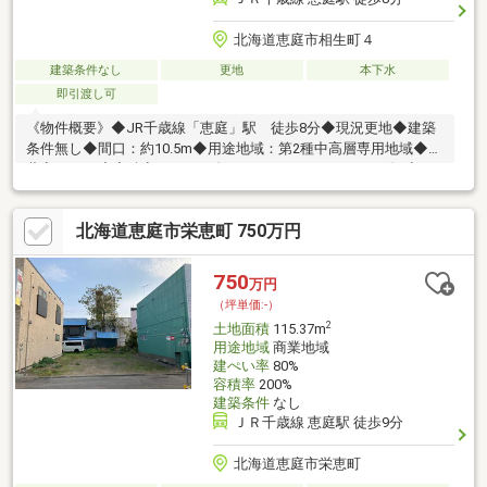
北海道恵庭市相生町４
建築条件なし
更地
本下水
即引渡し可
《物件概要》◆JR千歳線「恵庭」駅 徒歩8分◆現況更地◆建築
条件無し◆間口：約10.5m◆用途地域：第2種中高層専用地域◆建
蔽率：60％◆容積率：200％《ライフインフォメーション》◆JR
千歳線「恵庭」駅 徒歩8分（約590m）◆ビッグハウス恵庭店
徒歩12分（約930ｍ）◆ツルハドラッグ恵庭店 徒歩10分（約
北海道恵庭市栄恵町 750万円
740m）◆セブンイレブン恵庭駅前店 徒歩8分（約620m）◆恵
庭南病院 徒歩9分（約650m）◆和光小学校 徒歩11分（約
820m）◆恵明中学校 徒歩28分（約2200m）◆つつじ公園 徒
750
万円
歩4分（約280m）
（坪単価:-）
2
土地面積
115.37m
用途地域
商業地域
建ぺい率
80%
容積率
200%
建築条件
なし
ＪＲ千歳線 恵庭駅 徒歩9分
北海道恵庭市栄恵町