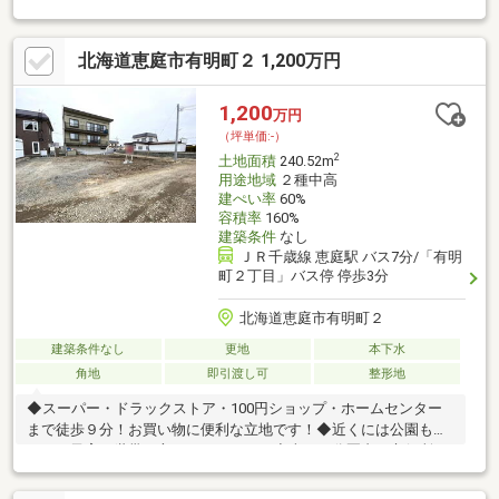
いるご家庭にもオススメ♪◆恵庭駅まで徒歩９分！札幌や千歳・
苫小牧方面への移動も便利♪◆コンビニまで徒歩5分、スーパーま
北海道恵庭市有明町２ 1,200万円
で徒歩7分！お買い物に便利な立地♪※北東側隣地（3番4）の上水
道引込管が、本物件北東部に埋設されています～life information
～・恵庭小学校まで徒歩2分(約152m)・ふくずみ公園まで徒歩4分
1,200
万円
(約280m)・ローソン 恵庭福住町店まで徒歩5分(約360m)
（坪単価:-）
2
土地面積
240.52m
用途地域
２種中高
建ぺい率
60%
容積率
160%
建築条件
なし
ＪＲ千歳線 恵庭駅 バス7分/「有明
町２丁目」バス停 停歩3分
北海道恵庭市有明町２
建築条件なし
更地
本下水
角地
即引渡し可
整形地
◆スーパー・ドラックストア・100円ショップ・ホームセンター
まで徒歩９分！お買い物に便利な立地です！◆近くには公園もあ
るので子育て世帯の方にもオススメ！◆車で５分圏内に市役所や
郵便局があり生活に便利な立地！◆角地につき日当たり・風通し
がよく、解放感があります！◆最寄りのバス停まで徒歩３分！駅