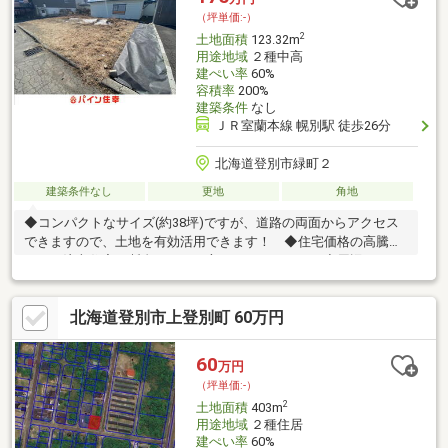
（坪単価:-）
2
土地面積
123.32m
用途地域
２種中高
建ぺい率
60%
容積率
200%
建築条件
なし
ＪＲ室蘭本線 幌別駅 徒歩26分
北海道登別市緑町２
建築条件なし
更地
角地
◆コンパクトなサイズ(約38坪)ですが、道路の両面からアクセス
できますので、土地を有効活用できます！ ◆住宅価格の高騰に
よって注文住宅を断念していた方にもオススメ！ ◆周辺にはコ
ープさっぽろやコンビニなどの生活に必要な施設も充実！ バス
停も徒歩2分です。 ◆住宅用地としてはもちろん、駐車場やガ
北海道登別市上登別町 60万円
レージの設置など様々な用途でも使用できます。 ◆建築条件な
し。お好きなハウスメーカーにて建築可能です。
60
万円
（坪単価:-）
2
土地面積
403m
用途地域
２種住居
建ぺい率
60%