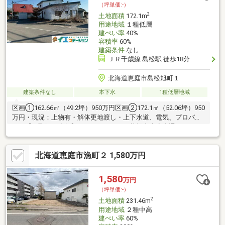
（坪単価:-）
2
土地面積
172.1m
用途地域
１種低層
建ぺい率
40%
容積率
60%
建築条件
なし
ＪＲ千歳線 島松駅 徒歩18分
北海道恵庭市島松旭町１
建築条件なし
本下水
1種低層地域
区画①162.66㎡（49.2坪）950万円区画②172.1㎡（52.06坪）950
万円・現況：上物有・解体更地渡し・上下水道、電気、プロパン
ガス【お取扱い店舗】イエステーション札幌中央店直通TEL:011-
221-0622
北海道恵庭市漁町２ 1,580万円
1,580
万円
（坪単価:-）
2
土地面積
231.46m
用途地域
２種中高
建ぺい率
60%