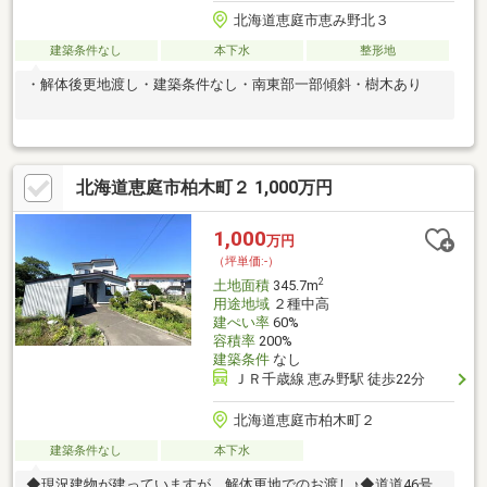
北海道恵庭市恵み野北３
建築条件なし
本下水
整形地
・解体後更地渡し・建築条件なし・南東部一部傾斜・樹木あり
北海道恵庭市柏木町２ 1,000万円
1,000
万円
（坪単価:-）
2
土地面積
345.7m
用途地域
２種中高
建ぺい率
60%
容積率
200%
建築条件
なし
ＪＲ千歳線 恵み野駅 徒歩22分
北海道恵庭市柏木町２
建築条件なし
本下水
◆現況建物が建っていますが、解体更地でのお渡し♪◆道道46号