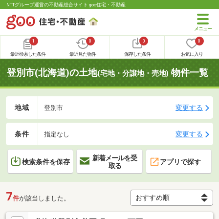
NTTグループ運営の不動産総合サイト goo住宅・不動産
1
0
0
0
最近検索した条件
最近見た物件
保存した条件
お気に入り
登別市(北海道)の土地
物件一覧
(宅地・分譲地・売地)
地域
変更する
登別市
条件
変更する
指定なし
新着メールを受
検索条件を保存
アプリで探す
取る
7
件
が該当しました。