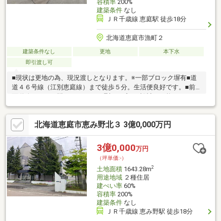
容積率
200%
建築条件
なし
ＪＲ千歳線 恵庭駅 徒歩18分
北海道恵庭市漁町２
建築条件なし
更地
本下水
即引渡し可
■現状は更地の為、現況渡しとなります。※一部ブロック塀有■道
道４６号線（江別恵庭線）まで徒歩５分。生活便良好です。■前
面道路１６ｍ、間口も１１ｍと理想のプラン設計が可能です。
北海道恵庭市恵み野北３ 3億0,000万円
3億0,000
万円
（坪単価:-）
2
土地面積
1643.28m
用途地域
２種住居
建ぺい率
60%
容積率
200%
建築条件
なし
ＪＲ千歳線 恵み野駅 徒歩18分