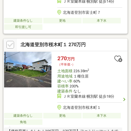
ＪＲ室蘭本線 幌別駅 徒歩14分
北海道登別市富士町７
建築条件なし
更地
本下水
即引渡し可
北海道登別市桜木町１ 270万円
270
万円
（坪単価:-）
2
土地面積
226.38m
用途地域
１種住居
建ぺい率
60%
容積率
200%
建築条件
なし
ＪＲ室蘭本線 幌別駅 徒歩18分
北海道登別市桜木町１
建築条件なし
更地
本下水
角地