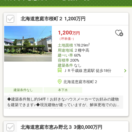
北海道恵庭市桜町２ 1,200万円
1,200
万円
（坪単価:-）
2
土地面積
178.29m
用途地域
２種中高
建ぺい率
60%
容積率
200%
建築条件
なし
ＪＲ千歳線 恵庭駅 徒歩18分
北海道恵庭市桜町２
建築条件なし
本下水
◆建築条件無し約54坪！お好きなハウスメーカーでお好みの建物
を建築できます♪◆現況建物が建っていますが、解体更地でのお
渡しになるので、建物解体費等かかりません！◆スーパー・コン
ビニ・ドラックストアまで徒歩10分圏内！お買い物に便利な立地
です♪◆近くには公園もあるので子育て世帯の方にもオススメ！
北海道恵庭市恵み野北３ 3億0,000万円
◆道道46号線の近くなので、車で札幌や苫小牧方面へ行くのに便