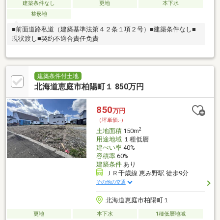
建築条件なし
更地
本下水
整形地
■前面道路私道（建築基準法第４２条１項２号）■建築条件なし■
現状渡し■契約不適合責任免責
建築条件付土地
北海道恵庭市柏陽町１ 850万円
850
万円
（坪単価:-）
2
土地面積
150m
用途地域
１種低層
建ぺい率
40%
容積率
60%
建築条件
あり
ＪＲ千歳線 恵み野駅 徒歩9分
その他の交通
北海道恵庭市柏陽町１
更地
本下水
1種低層地域