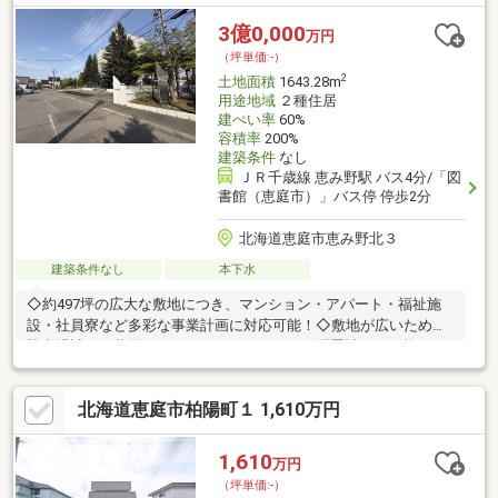
利です♪
3億0,000
万円
（坪単価:-）
2
土地面積
1643.28m
用途地域
２種住居
建ぺい率
60%
容積率
200%
建築条件
なし
ＪＲ千歳線 恵み野駅 バス4分/「図
書館（恵庭市）」バス停 停歩2分
北海道恵庭市恵み野北３
建築条件なし
本下水
◇約497坪の広大な敷地につき、マンション・アパート・福祉施
設・社員寮など多彩な事業計画に対応可能！◇敷地が広いため、
駐車場計画や共用スペースなど、ゆとりある配置計画も可能で
す！◇幼稚園・小学校・中学校はもちろん、近隣には専門学校も
多数点在しており、学生・単身者・ファミリー層まで幅広い需要
北海道恵庭市柏陽町１ 1,610万円
が期待できます♪◇周辺にはスーパー・コンビニ・ドラッグスト
ア・郵便局・図書館・飲食店など生活利便施設が充実！毎日の暮
らしに便利な住環境です♪◇現況建物ありですが、更地渡しのた
1,610
万円
め、解体費用の負担なく事業計画をスタートできます！※南西側
（坪単価:-）
一部に傾斜・樹木がありますので、現地確認下さい。