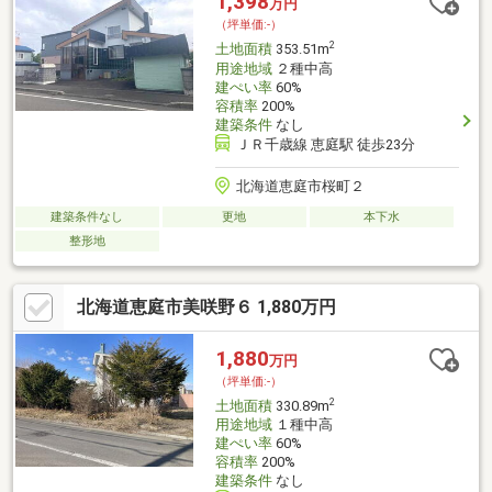
1,398
万円
（坪単価:-）
2
土地面積
353.51m
用途地域
２種中高
建ぺい率
60%
容積率
200%
建築条件
なし
ＪＲ千歳線 恵庭駅 徒歩23分
北海道恵庭市桜町２
建築条件なし
更地
本下水
整形地
北海道恵庭市美咲野６ 1,880万円
1,880
万円
（坪単価:-）
2
土地面積
330.89m
用途地域
１種中高
建ぺい率
60%
容積率
200%
建築条件
なし