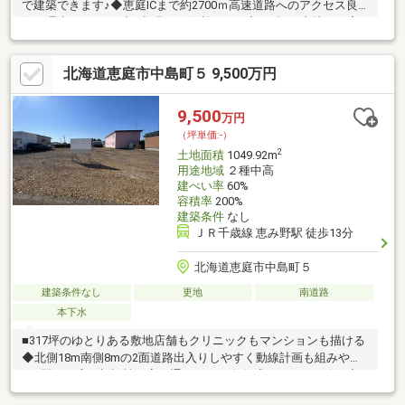
で建築できます♪◆恵庭ICまで約2700ｍ高速道路へのアクセス良
好で週末のドライブや出張にも便利です。◆181坪の土地で、家
も庭も駐車場も“欲しい”を全部カタチに。◆近隣コンビニまで約
270ｍ買い忘れや公共料金のお支払いにも便利ですね。
北海道恵庭市中島町５ 9,500万円
9,500
万円
（坪単価:-）
2
土地面積
1049.92m
用途地域
２種中高
建ぺい率
60%
容積率
200%
建築条件
なし
ＪＲ千歳線 恵み野駅 徒歩13分
北海道恵庭市中島町５
建築条件なし
更地
南道路
本下水
■317坪のゆとりある敷地店舗もクリニックもマンションも描ける
◆北側18m南側8mの2面道路出入りしやすく動線計画も組みやす
い■間口が広く視認性が高い通りからの存在感をしっかり確保◆
平坦地造成コストを抑えて計画を進められる■用途地域は第2種中