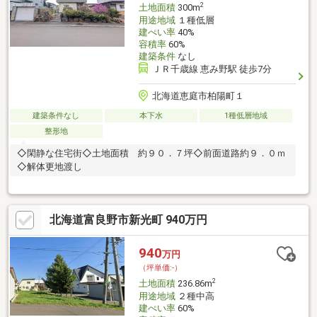
2
土地面積
300m
用途地域
１種低層
建ぺい率
40%
容積率
60%
建築条件
なし
ＪＲ千歳線 恵み野駅 徒歩7分
北海道恵庭市柏陽町１
建築条件なし
本下水
1種低層地域
整形地
◇閑静な住宅街◇土地面積 約９０．７坪◇前面道路約９．０ｍ
◇解体更地渡し
北海道富良野市新光町 940万円
940
万円
（坪単価:-）
2
土地面積
236.86m
用途地域
２種中高
建ぺい率
60%