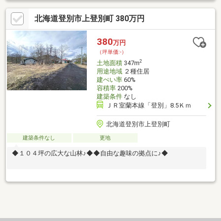
づくりOK！■ 静かな住宅街で落ち着いた環境♪ リラックスできる
北海道登別市上登別町 380万円
暮らしに◎■ 前面道路も広めで安心♪ 車の出入りや駐車もスムー
ズです！■ 小学校・中学校も徒歩圏内♪ 通学も安心の距離感がう
れしい♪■ 公共施設や病院も近くて安心♪ 万が一のときも心強い立
380
万円
地！■ 整形地で設計しやすい形状♪ マイホームの間取り自由自
（坪単価:-）
在！
2
土地面積
347m
用途地域
２種住居
建ぺい率
60%
容積率
200%
建築条件
なし
ＪＲ室蘭本線「登別」8.5Ｋｍ
北海道登別市上登別町
建築条件なし
更地
◆１０４坪の広大な山林♪◆◆自由な趣味の拠点に♪◆