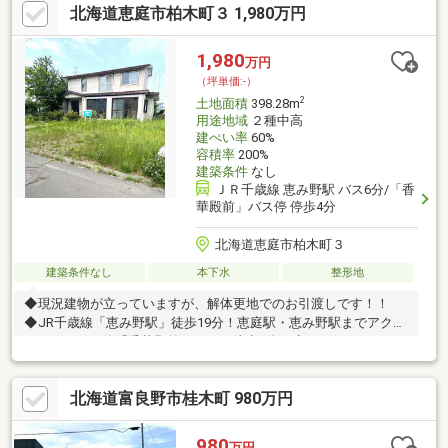
北海道恵庭市柏木町３ 1,980万円
や市街地へのアクセスも良好♪◆現況更地につき建物解体費等か
かりません♪※248番2の土地は2026年4月9日宅地へ地目変更を行い
ました。※2区画一括販売※ 敷地内にほくでんの電柱と支線が入っ
1,980
万円
ており、年間約３，０００円使用料が入ってきます。
（坪単価:-）
2
土地面積
398.28m
用途地域
２種中高
建ぺい率
60%
容積率
200%
建築条件
なし
ＪＲ千歳線 恵み野駅 バス6分/「香
華殿前」バス停 停歩4分
北海道恵庭市柏木町３
建築条件なし
本下水
整形地
◆現況建物が立っていますが、解体更地でのお引渡しです！！
◆JR千歳線「恵み野駅」徒歩19分！恵庭駅・恵み野駅までアクセ
スのあるバス停「香華殿前」までは徒歩4分☆◆マックスバリ
ュ・セリア・ツルハドラッグなどが並ぶ商業施設まで徒歩10分♪
お買い物も徒歩で楽々♪◆建築条件はありませんので、お好きな
北海道富良野市桂木町 980万円
ハウスメーカー・工務店で建築できます！◆アパート用地や分筆
して分譲地としてもご活用いただけます！◆第二種中高層住居専
用地域（建ぺい率60％・容積率200％）
980
万円