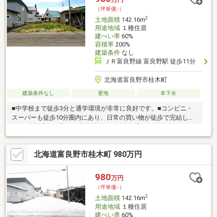
（坪単価:-）
2
土地面積
142.16m
用途地域
１種住居
建ぺい率
60%
容積率
200%
建築条件
なし
ＪＲ富良野線 富良野駅 徒歩11分
北海道富良野市桂木町
建築条件なし
更地
本下水
■中学校まで徒歩3分と通学環境が非常に良好です。■コンビニ・
スーパーも徒歩10分圏内にあり、日常の買い物が徒歩で完結しま
す。■生活利便が良く住宅用地として魅力の高いエリアです。
北海道富良野市桂木町 980万円
980
万円
（坪単価:-）
2
土地面積
142.16m
用途地域
１種住居
建ぺい率
60%