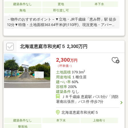
建築条件なし
更地
本下水
角地
即引渡し可
－物件のおすすめポイント－▼立地・JR千歳線「恵み野」駅 徒歩
12分▼特徴・土地面積363.64平米(約110坪)、現況更地・アパート
用地として利用できるゆとりある敷地・前面道路幅員は東側約
11m・南東側約8m(公道)・東側接道間口は約24.0mあり・建築条
件付宅地販売ではありません・即引渡し可能(残金精算後)▼周辺
北海道恵庭市和光町５ 2,300万円
環境・マックスバリュ恵庭店 徒歩9分(約690m)・若草小学校 徒歩
5分(約380m)・わかば公園 徒歩2分(約150m)■ ご希望の住まい探し
をお手伝いします ━━━━━・・・物件の詳細・ご相談はお気軽
2,300
万円
にお問い合わせください。
（坪単価:-）
2
土地面積
379.3m
用途地域
１種住居
建ぺい率
60%
容積率
200%
建築条件
なし
ＪＲ千歳線 恵庭駅 バス5分/「消防
署南出張所」バス停 停歩7分
北海道恵庭市和光町５
建築条件なし
本下水
上物有り
整形地