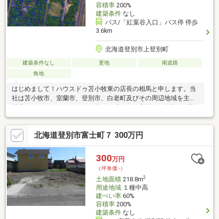
容積率
200%
建築条件
なし
バス/「紅葉谷入口」バス停 停歩
3.6km
北海道登別市上登別町
建築条件なし
更地
南道路
角地
はじめまして！ハウスドゥ苫小牧東の店長の相馬と申します。当
社は苫小牧市、室蘭市、登別市、白老町及びその周辺地域を主な
営業エリアとしております。私は平成19年に入社し、当初1年間
は賃貸営業でしたが、それ以降は現在まで不動産売買の営業を担
当させていただいております。たくさんのお客様との出会いによ
北海道登別市富士町７ 300万円
って仕事での成長、そして、人として成長ができたと思います。
これからも感謝の気持ちを忘れずお客様のご対応をさせていただ
きます！お問い合わせをお待ちしてます！
300
万円
（坪単価:-）
2
土地面積
218.8m
用途地域
１種中高
建ぺい率
60%
容積率
200%
建築条件
なし