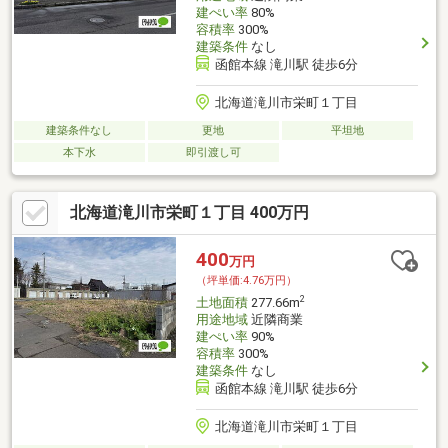
建ぺい率
80%
容積率
300%
建築条件
なし
函館本線 滝川駅 徒歩6分
北海道滝川市栄町１丁目
建築条件なし
更地
平坦地
本下水
即引渡し可
北海道滝川市栄町１丁目 400万円
400
万円
（坪単価:4.76万円）
2
土地面積
277.66m
用途地域
近隣商業
建ぺい率
90%
容積率
300%
建築条件
なし
函館本線 滝川駅 徒歩6分
北海道滝川市栄町１丁目