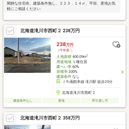
閑静な住宅街、建築条件無し、２２３．１４㎡、平坦、更地お気
軽にご相談ください
北海道滝川市西町２ 238万円
238
万円
（坪単価:-）
2
土地面積
400.09m
用途地域
１種住居
建ぺい率
60%
容積率
200%
建築条件
なし
ＪＲ函館本線 滝川駅 徒歩25分
北海道滝川市西町２
建築条件なし
更地
即引渡し可
北海道滝川市西町２ 358万円