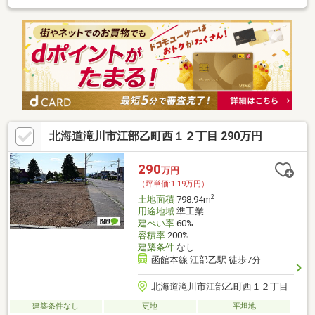
北海道滝川市江部乙町西１２丁目 290万円
290
万円
（坪単価:1.19万円）
2
土地面積
798.94m
用途地域
準工業
建ぺい率
60%
容積率
200%
建築条件
なし
函館本線 江部乙駅 徒歩7分
北海道滝川市江部乙町西１２丁目
建築条件なし
更地
平坦地