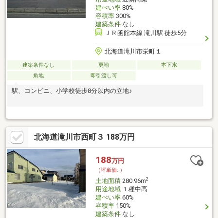
建ぺい率
80%
容積率
300%
建築条件
なし
ＪＲ函館本線 滝川駅 徒歩5分
北海道滝川市栄町１
建築条件なし
更地
本下水
角地
即引渡し可
駅、コンビニ、小学校徒歩8分以内の立地♪
北海道滝川市西町３ 188万円
188
万円
（坪単価:-）
2
土地面積
280.96m
用途地域
１種中高
建ぺい率
60%
容積率
150%
建築条件
なし