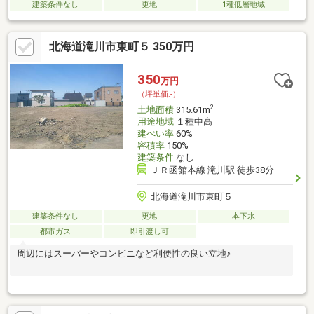
建築条件なし
更地
1種低層地域
北海道滝川市東町５ 350万円
350
万円
（坪単価:-）
2
土地面積
315.61m
用途地域
１種中高
建ぺい率
60%
容積率
150%
建築条件
なし
ＪＲ函館本線 滝川駅 徒歩38分
北海道滝川市東町５
建築条件なし
更地
本下水
都市ガス
即引渡し可
周辺にはスーパーやコンビニなど利便性の良い立地♪