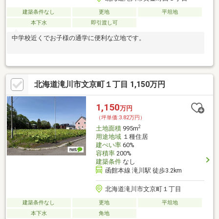
建築条件なし
更地
平坦地
本下水
即引渡し可
中学校近くでお子様の通学に便利な立地です。
北海道滝川市文京町１丁目 1,150万円
1,150
万円
（坪単価:3.82万円）
2
土地面積
995m
用途地域
１種住居
建ぺい率
60%
容積率
200%
建築条件
なし
函館本線 滝川駅 徒歩3.2km
北海道滝川市文京町１丁目
建築条件なし
更地
平坦地
本下水
角地