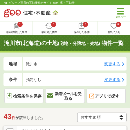
NTTグループ運営の不動産総合サイト goo住宅・不動産
1
0
0
0
最近検索した条件
最近見た物件
保存した条件
お気に入り
滝川市(北海道)の土地
物件一覧
(宅地・分譲地・売地)
地域
変更する
滝川市
条件
変更する
指定なし
新着メールを受
検索条件を保存
アプリで探す
取る
43
件
が該当しました。