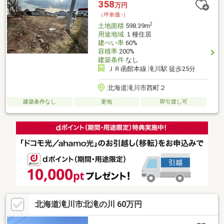
358
万円
（坪単価:-）
2
土地面積
598.39m
用途地域
１種住居
建ぺい率
60%
容積率
200%
建築条件
なし
ＪＲ函館本線 滝川駅 徒歩25分
北海道滝川市西町２
建築条件なし
更地
即引渡し可
北海道滝川市北滝の川 60万円