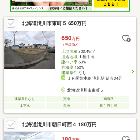
北海道滝川市東町５ 650万円
650
万円
（坪単価:-）
2
土地面積
303.49m
用途地域
１種中高
建ぺい率
60%
容積率
150%
建築条件
なし
ＪＲ函館本線 滝川駅 徒歩34分
北海道滝川市東町５
建築条件なし
更地
南道路
本下水
角地
即引渡し可
北海道滝川市朝日町西４ 180万円
180
万円