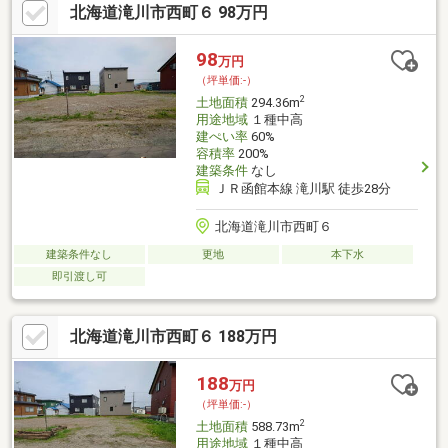
北海道滝川市西町６ 98万円
98
万円
（坪単価:-）
2
土地面積
294.36m
用途地域
１種中高
建ぺい率
60%
容積率
200%
建築条件
なし
ＪＲ函館本線 滝川駅 徒歩28分
北海道滝川市西町６
建築条件なし
更地
本下水
即引渡し可
北海道滝川市西町６ 188万円
188
万円
（坪単価:-）
2
土地面積
588.73m
用途地域
１種中高