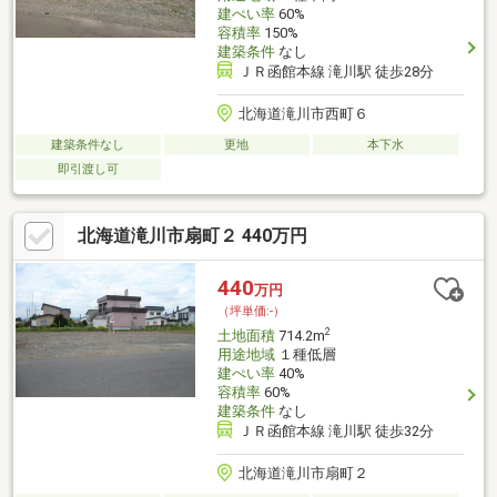
建ぺい率
60%
容積率
150%
建築条件
なし
ＪＲ函館本線 滝川駅 徒歩28分
北海道滝川市西町６
建築条件なし
更地
本下水
即引渡し可
北海道滝川市扇町２ 440万円
440
万円
（坪単価:-）
2
土地面積
714.2m
用途地域
１種低層
建ぺい率
40%
容積率
60%
建築条件
なし
ＪＲ函館本線 滝川駅 徒歩32分
北海道滝川市扇町２