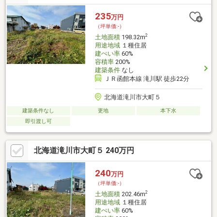
235
万円
（坪単価:-）
2
土地面積
198.32m
用途地域
１種住居
建ぺい率
60%
容積率
200%
建築条件
なし
ＪＲ函館本線 滝川駅 徒歩22分
北海道滝川市大町５
建築条件なし
更地
本下水
即引渡し可
北海道滝川市大町５ 240万円
240
万円
（坪単価:-）
2
土地面積
202.46m
用途地域
１種住居
建ぺい率
60%