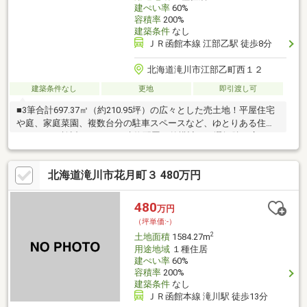
建ぺい率
60%
容積率
200%
建築条件
なし
ＪＲ函館本線 江部乙駅 徒歩8分
北海道滝川市江部乙町西１２
建築条件なし
更地
即引渡し可
■3筆合計697.37㎡（約210.95坪）の広々とした売土地！平屋住宅
や庭、家庭菜園、複数台分の駐車スペースなど、ゆとりある住ま
いづくりを検討できます♪■建物配置や外構計画の選択肢が広が
り、冬季の雪置き場も確保しやすい敷地です◎■JR函館本線「江
部乙」駅まで徒歩8分！通勤・通学や滝川方面への移動にも便利で
北海道滝川市花月町３ 480万円
す！■えべおつ温泉まで徒歩1分！思い立った時に気軽に温泉を楽
しめる、江部乙ならではの暮らしが叶います♪■コンビニ・保育園
も徒歩10分圏内にあり、日々の買い物や子育てにも心強い住環境
480
万円
です◎お気軽にお問い合わせください♪（TEL:011-790-8100）
（坪単価:-）
2
土地面積
1584.27m
用途地域
１種住居
建ぺい率
60%
容積率
200%
建築条件
なし
ＪＲ函館本線 滝川駅 徒歩13分