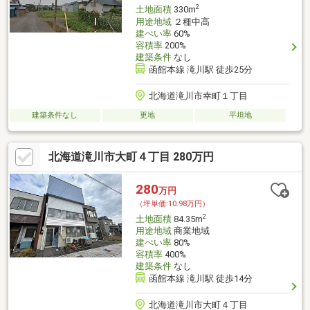
2
土地面積
330m
用途地域
２種中高
建ぺい率
60%
容積率
200%
建築条件
なし
函館本線 滝川駅 徒歩25分
北海道滝川市幸町１丁目
建築条件なし
更地
平坦地
北海道滝川市大町４丁目 280万円
280
万円
（坪単価:10.98万円）
2
土地面積
84.35m
用途地域
商業地域
建ぺい率
80%
容積率
400%
建築条件
なし
函館本線 滝川駅 徒歩14分
北海道滝川市大町４丁目