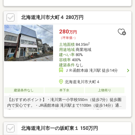
ｍ（徒歩15分）お散歩や散策におすすめです。【周辺施設】・西
小学校まで600ｍ（徒歩8分）・開西中学校まで1100ｍ（徒歩14
分）・セイコーマート滝川幸町店まで1100ｍ（徒歩14分）・マッ
北海道滝川市大町４ 280万円
クスバリュ滝川本町店まで2100ｍ（徒歩27分）・DZマート滝川朝
日町店まで2500ｍ（車5分）・サツドラ滝川西店まで1700ｍ（徒
歩22分）・しらかば公園まで400ｍ（徒歩5分）
280
万円
（坪単価:-）
2
土地面積
84.35m
用途地域
商業地域
建ぺい率
80%
容積率
400%
建築条件
なし
ＪＲ函館本線 滝川駅 徒歩14分
北海道滝川市大町４
建築条件なし
本下水
上物有り
【おすすめポイント】・滝川第一小学校550ｍ（徒歩7分）徒歩圏
内で安心です。・JR函館本線 滝川駅まで1100m（徒歩14分）通勤
通学に便利です。・国道12号まで50m（車1分）車通勤に便利で
す。・一の坂町西まで750m（徒歩10分）遊具もあり、お散歩や散
策におすすめです。【周辺施設】・ファミリーマート滝川大町4丁
北海道滝川市一の坂町東１ 150万円
目店まで140m（徒歩2分）・マックスバリュ滝川本町店まで
350m（徒歩5分）・ツルハドラッグ滝川本町店まで300m（徒歩4