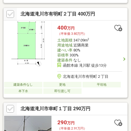
北海道滝川市有明町２丁目 400万円
400
万円
（坪単価:3.80万円）
2
土地面積
347.09m
用途地域
近隣商業
建ぺい率
80%
容積率
300%
建築条件
なし
函館本線 滝川駅 徒歩13分
北海道滝川市有明町２丁目
建築条件なし
更地
平坦地
本下水
即引渡し可
北海道滝川市幸町１丁目 290万円
290
万円
（坪単価:2.91万円）