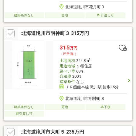
北海道滝川市花月町３
建築条件なし
更地
即引渡し可
北海道滝川市明神町３ 315万円
315
万円
（坪単価:-）
2
土地面積
244.8m
用途地域
１種住居
建ぺい率
60%
容積率
200%
建築条件
なし
ＪＲ函館本線 滝川駅 徒歩15分
北海道滝川市明神町３
建築条件なし
更地
本下水
即引渡し可
北海道滝川市大町５ 235万円