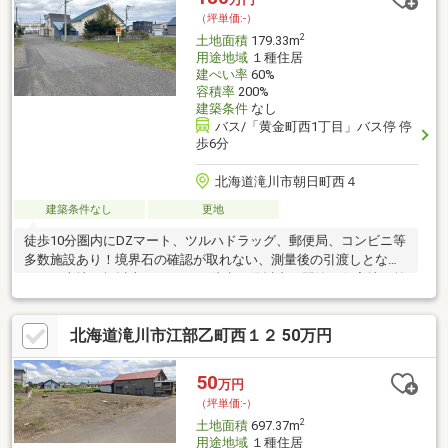
（坪単価:-）
2
土地面積
179.33m
用途地域
１種住居
建ぺい率
60%
容積率
200%
建築条件
なし
バス/「黄金町西1丁目」バス停 停
歩6分
北海道滝川市朝日町西４
建築条件なし
更地
徒歩10分圏内にDZマート、ツルハドラッグ、郵便局、コンビニ等
多数施設あり！境界石の確認が取れない、測量後の引渡しとなり
ます。土地50坪以上、スーパー 徒歩10分以内、閑静な住宅地、前
道６ｍ以上
北海道滝川市江部乙町西１２ 50万円
50
万円
（坪単価:-）
2
土地面積
697.37m
用途地域
１種住居