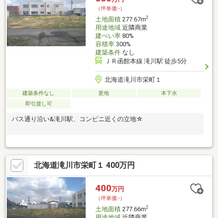
トいたします♪)
（坪単価:-）
2
土地面積
277.67m
用途地域
近隣商業
建ぺい率
80%
容積率
300%
建築条件
なし
ＪＲ函館本線 滝川駅 徒歩5分
北海道滝川市栄町１
建築条件なし
更地
本下水
即引渡し可
バス通り沿い&滝川駅、コンビニ近くの立地☆
北海道滝川市栄町１ 400万円
400
万円
（坪単価:-）
2
土地面積
277.66m
用途地域
近隣商業