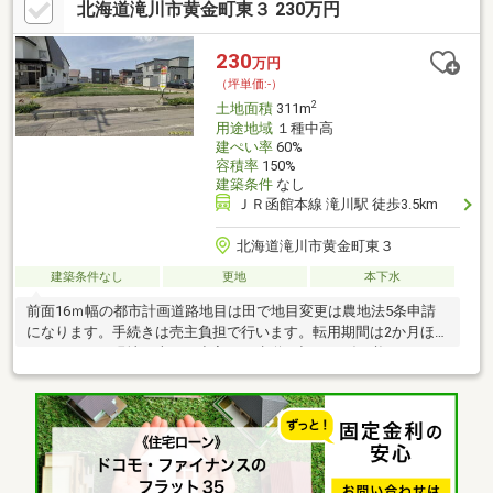
北海道滝川市黄金町東３ 230万円
230
万円
（坪単価:-）
2
土地面積
311m
用途地域
１種中高
建ぺい率
60%
容積率
150%
建築条件
なし
ＪＲ函館本線 滝川駅 徒歩3.5km
北海道滝川市黄金町東３
建築条件なし
更地
本下水
前面16ｍ幅の都市計画道路地目は田で地目変更は農地法5条申請
になります。手続きは売主負担で行います。転用期間は2か月ほど
かかります。現地に車での出入りに歩道の切り下げが必要です。
前面道路から宅盤が約50センチ下がります。滝の川公園まで600
ｍ、マックスバリュー1.2ｋｍ 滝川駅から3.3ｋｍ