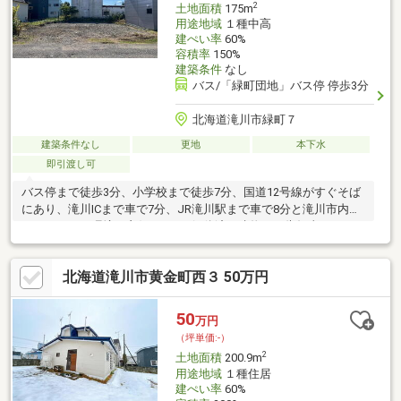
2
土地面積
175m
用途地域
１種中高
建ぺい率
60%
容積率
150%
建築条件
なし
バス/「緑町団地」バス停 停歩3分
北海道滝川市緑町７
建築条件なし
更地
本下水
即引渡し可
バス停まで徒歩3分、小学校まで徒歩7分、国道12号線がすぐそば
にあり、滝川ICまで車で7分、JR滝川駅まで車で8分と滝川市内外
へのアクセス環境も良好です。※解体済み建物にて告知事項あ
り。
北海道滝川市黄金町西３ 50万円
50
万円
（坪単価:-）
2
土地面積
200.9m
用途地域
１種住居
建ぺい率
60%