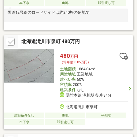
本下水
角地
即引渡し可
国道12号線のロードサイドは約240坪の角地で
北海道滝川市泉町 480万円
480
万円
（坪単価:0.85万円）
2
土地面積
1864.04m
用途地域
工業地域
建ぺい率
60%
容積率
200%
建築条件
なし
函館本線 滝川駅 徒歩34分
北海道滝川市泉町
建築条件なし
更地
平坦地
本下水
即引渡し可