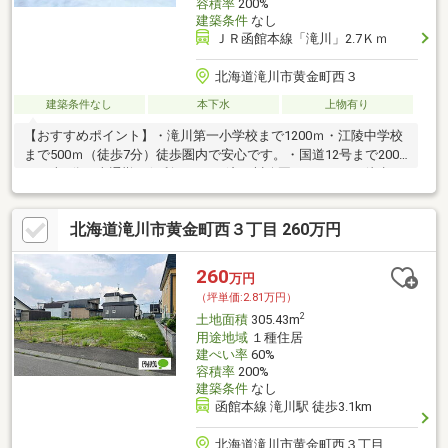
容積率
200%
建築条件
なし
ＪＲ函館本線「滝川」2.7Ｋｍ
北海道滝川市黄金町西３
建築条件なし
本下水
上物有り
【おすすめポイント】・滝川第一小学校まで1200ｍ・江陵中学校
まで500ｍ（徒歩7分）徒歩圏内で安心です。・国道12号まで200
ｍ（車1分）車通勤に便利です。・滝の川公園まで800ｍ（徒歩10
分）遊具もあり、お散歩や散策におすすめです。【周辺施設】・
ファミリーマート滝川黄金町店まで300ｍ（徒歩4分）・マックス
北海道滝川市黄金町西３丁目 260万円
バリュ滝川本町店まで1900ｍ（徒歩24分）・ＤＺマート滝川朝日
町店まで850ｍ（徒歩11分）・ツルハドラッグ滝川朝日町店まで
1000ｍ（徒歩13分）・ぷらたなす公園まで170ｍ（徒歩3分）
260
万円
（坪単価:2.81万円）
2
土地面積
305.43m
用途地域
１種住居
建ぺい率
60%
容積率
200%
建築条件
なし
函館本線 滝川駅 徒歩3.1km
北海道滝川市黄金町西３丁目