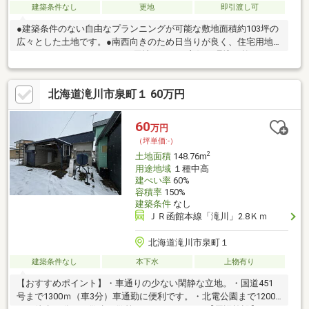
建築条件なし
更地
即引渡し可
●建築条件のない自由なプランニングが可能な敷地面積約103坪の
広々とした土地です。●南西向きのため日当りが良く、住宅用地
としてはもちろん、アパート用地としても良好な環境が整ってい
ます。●学校は近隣に位置しており、子育て世代にも安心の住環
境です。●また、最寄りのバス停まで徒歩3分と交通アクセスも良
北海道滝川市泉町１ 60万円
好で、通勤・通学にも便利な立地です。●快適な生活と利便性を
兼ね備えたおすすめの土地です。
60
万円
（坪単価:-）
2
土地面積
148.76m
用途地域
１種中高
建ぺい率
60%
容積率
150%
建築条件
なし
ＪＲ函館本線「滝川」2.8Ｋｍ
北海道滝川市泉町１
建築条件なし
本下水
上物有り
【おすすめポイント】・車通りの少ない閑静な立地。・国道451
号まで1300ｍ（車3分）車通勤に便利です。・北電公園まで1200