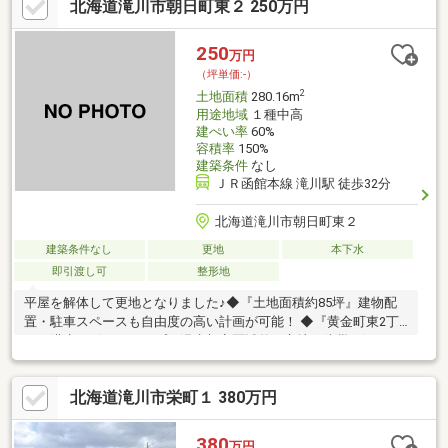
北海道滝川市朝日町東２ 250万円
250
万円
（坪単価:-）
2
土地面積
280.16m
用途地域
１種中高
建ぺい率
60%
容積率
150%
建築条件
なし
ＪＲ函館本線 滝川駅 徒歩32分
北海道滝川市朝日町東２
建築条件なし
更地
本下水
即引渡し可
整形地
平屋を解体して更地となりました♪◆『土地面積約85坪』建物配
置・駐車スペースも自由度の高い計画が可能！ ◆『黄金町東2丁
目』洪水ハザードマップの浸水想定区域外に立地、防災が気にな
る方にもおすすめです！※滝川市洪水ハザードマップ参照 ◆2024
年8月に建物解体工事完了いたしました♪すぐに着工開始できま
北海道滝川市栄町１ 380万円
す。 ◆『建築条件なし』お好みのハウスメーカー・工務店にて建
築、またはご紹介が可能です♪◆詳細は当社までお気軽にお問い
合わせください。(資金計画から土地探し、建物完成までをサポー
380
万円