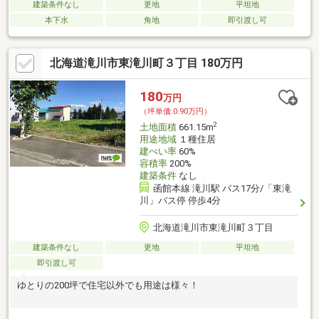
建築条件なし
更地
平坦地
本下水
角地
即引渡し可
北海道滝川市東滝川町３丁目 180万円
180
万円
（坪単価:0.90万円）
2
土地面積
661.15m
用途地域
１種住居
建ぺい率
60%
容積率
200%
建築条件
なし
函館本線 滝川駅 バス17分/「東滝
川」バス停 停歩4分
北海道滝川市東滝川町３丁目
建築条件なし
更地
平坦地
即引渡し可
ゆとりの200坪で住宅以外でも用途は様々！