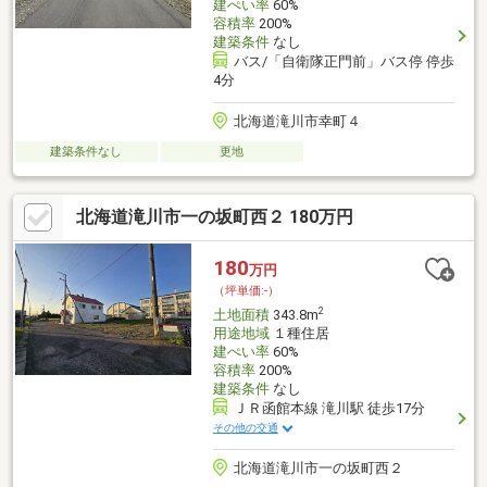
建ぺい率
60%
容積率
200%
建築条件
なし
バス/「自衛隊正門前」バス停 停歩
4分
北海道滝川市幸町４
建築条件なし
更地
北海道滝川市一の坂町西２ 180万円
180
万円
（坪単価:-）
2
土地面積
343.8m
用途地域
１種住居
建ぺい率
60%
容積率
200%
建築条件
なし
ＪＲ函館本線 滝川駅 徒歩17分
その他の交通
北海道滝川市一の坂町西２