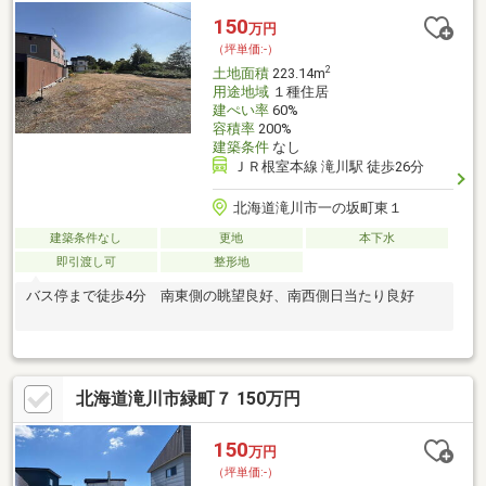
分）・ダイソー滝川本町店まで68m（徒歩1分）・本町公園まで
150
万円
350ｍ（徒歩5分）・滝川市立病院まで240m（徒歩3分）
（坪単価:-）
2
土地面積
223.14m
用途地域
１種住居
建ぺい率
60%
容積率
200%
建築条件
なし
ＪＲ根室本線 滝川駅 徒歩26分
北海道滝川市一の坂町東１
建築条件なし
更地
本下水
即引渡し可
整形地
バス停まで徒歩4分 南東側の眺望良好、南西側日当たり良好
北海道滝川市緑町７ 150万円
150
万円
（坪単価:-）