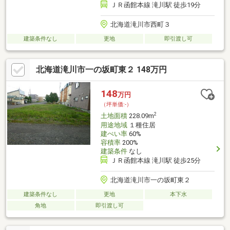
ＪＲ函館本線 滝川駅 徒歩19分
北海道滝川市西町３
建築条件なし
更地
即引渡し可
北海道滝川市一の坂町東２ 148万円
148
万円
（坪単価:-）
2
土地面積
228.09m
用途地域
１種住居
建ぺい率
60%
容積率
200%
建築条件
なし
ＪＲ函館本線 滝川駅 徒歩25分
北海道滝川市一の坂町東２
建築条件なし
更地
本下水
角地
即引渡し可