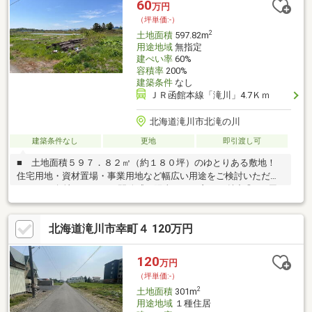
60
万円
（坪単価:-）
2
土地面積
597.82m
用途地域
無指定
建ぺい率
60%
容積率
200%
建築条件
なし
ＪＲ函館本線「滝川」4.7Ｋｍ
北海道滝川市北滝の川
建築条件なし
更地
即引渡し可
■ 土地面積５９７．８２㎡（約１８０坪）のゆとりある敷地！
住宅用地・資材置場・事業用地など幅広い用途をご検討いただけ
ます♪■ 角地ならではの開放感と陽当たりの良さが魅力◎■ 周
囲には自然豊かな景色が広がり、四季の移ろいを身近に感じられ
る住環境です♪■ 前面道路からの視認性もあり、車の出入りもし
北海道滝川市幸町４ 120万円
やすい立地！■ 広い空と開放的な景観が魅力の滝川エリアで、
ゆとりある土地をお探しの方におすすめです◎お気軽にお問い合
わせください♪（ＴＥＬ：011-790-8100）
120
万円
（坪単価:-）
2
土地面積
301m
用途地域
１種住居