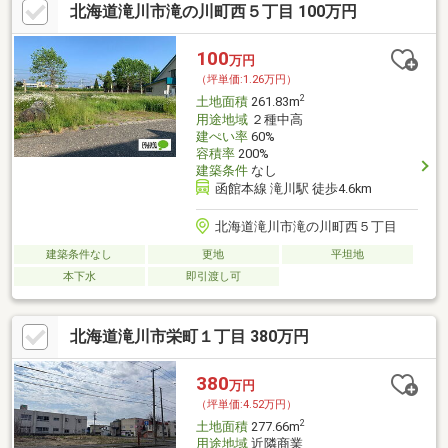
北海道滝川市滝の川町西５丁目 100万円
100
万円
（坪単価:1.26万円）
2
土地面積
261.83m
用途地域
２種中高
建ぺい率
60%
容積率
200%
建築条件
なし
函館本線 滝川駅 徒歩4.6km
北海道滝川市滝の川町西５丁目
建築条件なし
更地
平坦地
本下水
即引渡し可
北海道滝川市栄町１丁目 380万円
380
万円
（坪単価:4.52万円）
2
土地面積
277.66m
用途地域
近隣商業