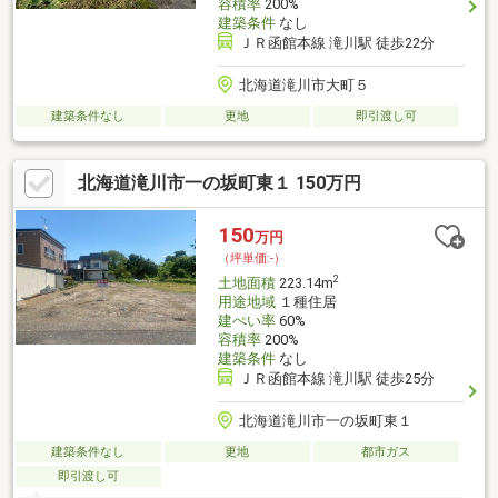
容積率
200%
建築条件
なし
ＪＲ函館本線 滝川駅 徒歩22分
北海道滝川市大町５
建築条件なし
更地
即引渡し可
北海道滝川市一の坂町東１ 150万円
150
万円
（坪単価:-）
2
土地面積
223.14m
用途地域
１種住居
建ぺい率
60%
容積率
200%
建築条件
なし
ＪＲ函館本線 滝川駅 徒歩25分
北海道滝川市一の坂町東１
建築条件なし
更地
都市ガス
即引渡し可