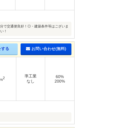
歩1分で交通便良好！◎・建築条件等はございま
さい！
をする
お問い合わせ(無料)
準工業
60%
2
3m
なし
200%