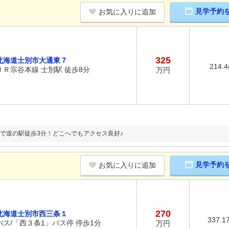
見学予約
お気に入りに追加
325
北海道士別市大通東７
214.
ＪＲ宗谷本線 士別駅 徒歩8分
万円
で道の駅徒歩3分！どこへでもアクセス良好♪
見学予約
お気に入りに追加
270
北海道士別市西三条１
337.1
バス/「西３条1」バス停 停歩1分
万円