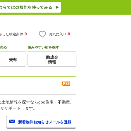
0
0
存した検索条件
お気に入り
売る
住みやすい街を探す
助成金
売却
情報
土地情報を探すならgoo住宅・不動産。
産がサポートします。