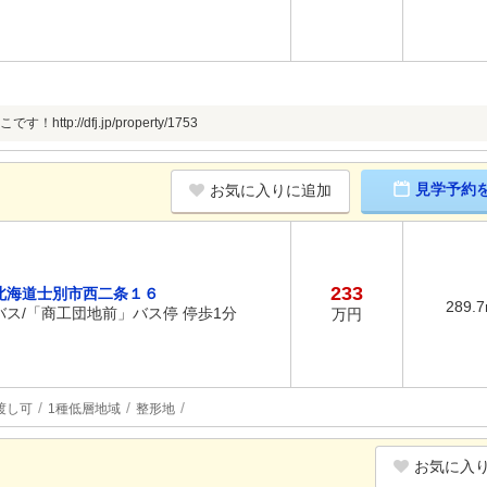
ttp://dfj.jp/property/1753
見学予約
お気に入りに追加
233
北海道士別市西二条１６
289.
バス/「商工団地前」バス停 停歩1分
万円
渡し可
1種低層地域
整形地
お気に入