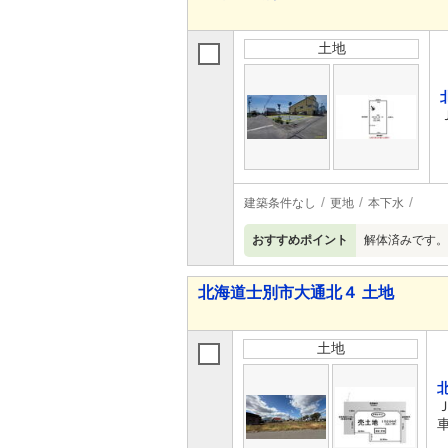
土地
建築条件なし
更地
本下水
おすすめポイント
解体済みです。
北海道士別市大通北４ 土地
土地