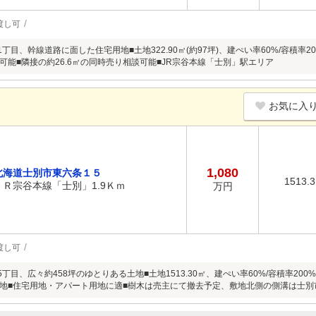
渡し可
1丁目、幹線道路に面した住宅用地■土地322.90㎡(約97坪)、建ぺい率60%/容積率
可能■隣接の約26.6㎡の同時売り相談可能■JR宗谷本線「士別」駅エリア
お気に入
1,080
北海道士別市東六条１５
1513.
ＪＲ宗谷本線「士別」1.9Ｋｍ
万円
渡し可
5丁目、広々約458坪のゆとりある土地■土地1513.30㎡、建ぺい率60%/容積率20
地■住宅用地・アパート用地に適■樹木は売主にて撤去予定、敷地北側の側溝は士別