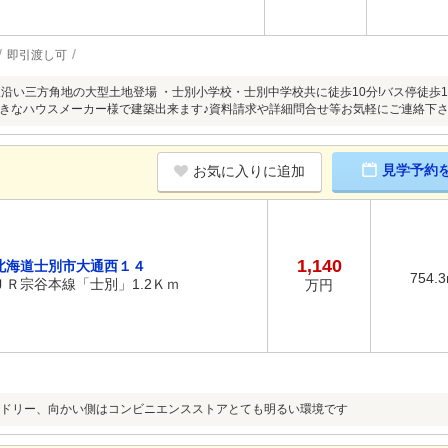
即引渡し可
線沿い三方角地の大型土地登場 ・士別小学校・士別中学校共に徒歩10分!バス停徒
きなハウスメーカー様で建築出来ます♪資料請求や詳細問合せ等お気軽にご連絡下
見学予約
お気に入りに追加
1,140
北海道士別市大通西１４
754.
ＪＲ宗谷本線「士別」1.2Ｋｍ
万円
ドリー、向かい側はコンビニエンスストアとても明るい環境です