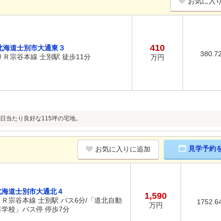
お気に入
410
北海道士別市大通東３
380.7
ＪＲ宗谷本線 士別駅 徒歩11分
万円
日当たり良好な115坪の宅地。
見学予約
お気に入りに追加
北海道士別市大通北４
1,590
ＪＲ宗谷本線 士別駅 バス6分/「道北自動
1752.6
万円
車学校」バス停 停歩7分