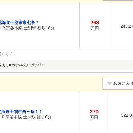
268
北海道士別市東七条７
245.2
ＪＲ宗谷本線 士別駅 徒歩18分
万円
渡し可
路あり■南小学校まで約900m
お気に入
270
北海道士別市西三条１１
322.9
ＪＲ宗谷本線 士別駅 徒歩6分
万円