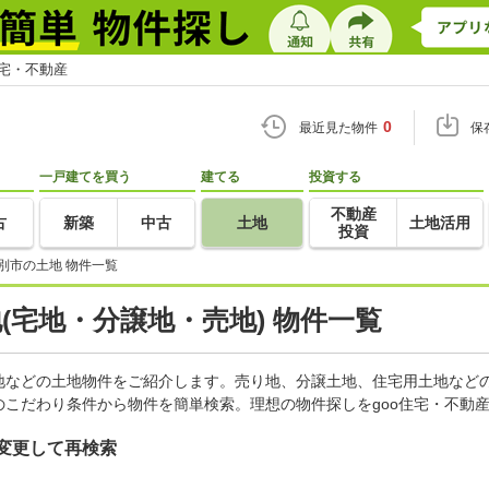
住宅・不動産
0
最近見た物件
保
一戸建てを買う
建てる
投資する
不動産
古
新築
中古
土地
土地活用
投資
別市の土地 物件一覧
地(宅地・分譲地・売地) 物件一覧
地などの土地物件をご紹介します。売り地、分譲土地、住宅用土地などの
こだわり条件から物件を簡単検索。理想の物件探しをgoo住宅・不動
変更して再検索