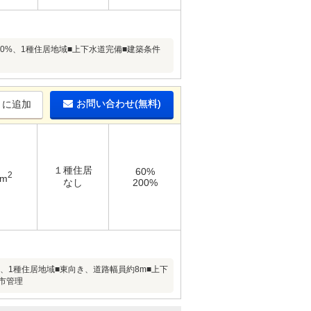
200%、1種住居地域■上下水道完備■建築条件
お問い合わせ(無料)
りに追加
１種住居
60%
2
3m
なし
200%
0%、1種住居地域■東向き、道路幅員約8m■上下
市管理