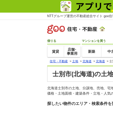
NTTグループ運営の不動産総合サイト goo
借りる
マンションを買う
店舗･
賃貸
新築
中
事業用
住宅・不動産
>
土地
>
北海道
>
北海道
>
士
士別市(北海道)の土
北海道士別市の土地、分譲地、売地、宅
価格・土地面積・建築条件・立地・人気の
探したい物件のエリア・検索条件を