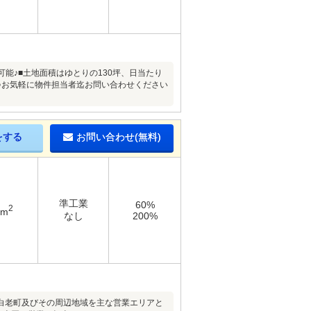
能♪■土地面積はゆとりの130坪、日当たり
♪お気軽に物件担当者迄お問い合わせください
をする
お問い合わせ(無料)
準工業
60%
2
7m
なし
200%
白老町及びその周辺地域を主な営業エリアと