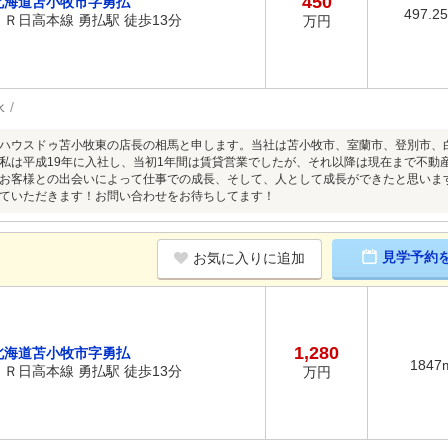
450
北海道苫小牧市字勇払
497.2
ＪＲ日高本線 勇払駅 徒歩13分
万円
水
ハウスドゥ苫小牧東の店長の相馬と申します。当社は苫小牧市、室蘭市、登別市、
私は平成19年に入社し、当初1年間は賃貸営業でしたが、それ以降は現在まで不動
お客様との出会いによって仕事での成長、そして、人として成長ができたと思いま
ていただきます！お問い合わせをお待ちしてます！
見学予約
お気に入りに追加
1,280
北海道苫小牧市字勇払
1847
ＪＲ日高本線 勇払駅 徒歩13分
万円