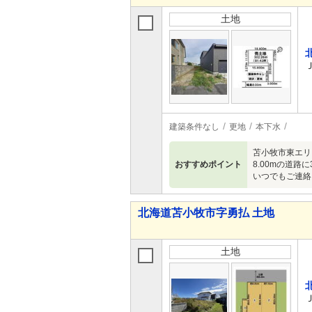
土地
建築条件なし
更地
本下水
苫小牧市東エリ
おすすめポイント
8.00mの道
いつでもご連絡
北海道苫小牧市字勇払 土地
土地