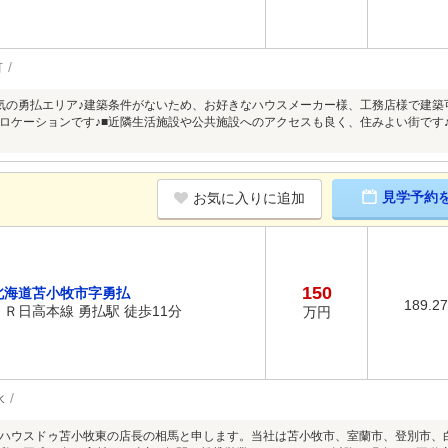
可
気の勇払エリア♪建築条件がないため、お好きなハウスメーカー様、工務店様で建築可
ロケーションです♪■近隣生活施設や公共施設へのアクセスも良く、住みよい街です
見学予約
お気に入りに追加
150
北海道苫小牧市字勇払
189.2
ＪＲ日高本線 勇払駅 徒歩11分
万円
水
ハウスドゥ苫小牧東の店長の相馬と申します。当社は苫小牧市、室蘭市、登別市、