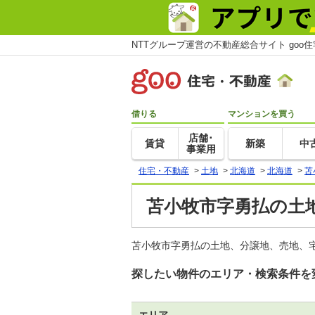
NTTグループ運営の不動産総合サイト goo
借りる
マンションを買う
店舗･
賃貸
新築
中
事業用
住宅・不動産
>
土地
>
北海道
>
北海道
>
苫
苫小牧市字勇払の土地
苫小牧市字勇払の土地、分譲地、売地、宅
探したい物件のエリア・検索条件を