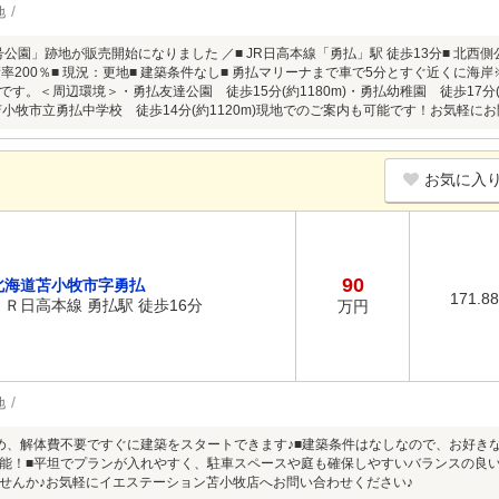
地
号公園」跡地が販売開始になりました ／■ JR日高本線「勇払」駅 徒歩13分■ 北西側公道
積率200％■ 現況：更地■ 建築条件なし■ 勇払マリーナまで車で5分とすぐ近くに
す。＜周辺環境＞・勇払友達公園 徒歩15分(約1180m)・勇払幼稚園 徒歩17分(
・苫小牧市立勇払中学校 徒歩14分(約1120m)現地でのご案内も可能です！お気軽に
お気に入
90
北海道苫小牧市字勇払
171.8
ＪＲ日高本線 勇払駅 徒歩16分
万円
地
め、解体費不要ですぐに建築をスタートできます♪■建築条件はなしなので、お好き
能！■平坦でプランが入れやすく、駐車スペースや庭も確保しやすいバランスの良
せんか♪お気軽にイエステーション苫小牧店へお問い合わせください♪