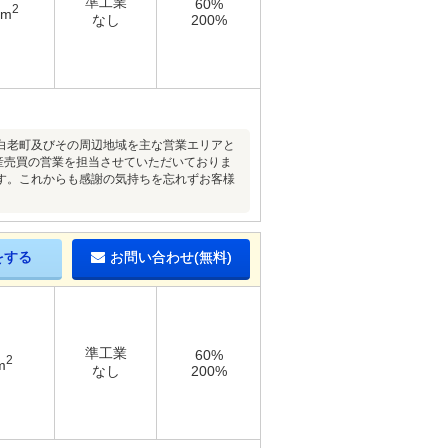
準工業
60%
2
5m
なし
200%
白老町及びその周辺地域を主な営業エリアと
産売買の営業を担当させていただいておりま
す。これからも感謝の気持ちを忘れずお客様
をする
お問い合わせ(無料)
準工業
60%
2
m
なし
200%