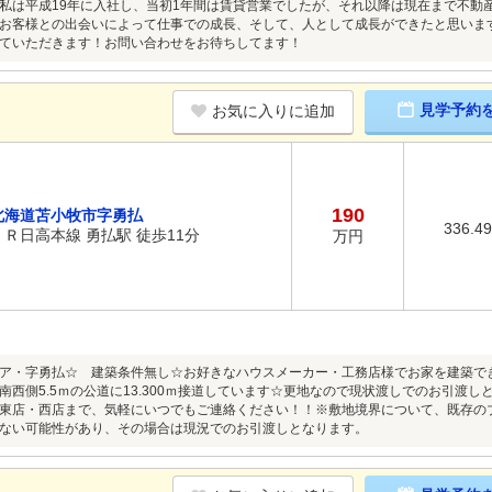
私は平成19年に入社し、当初1年間は賃貸営業でしたが、それ以降は現在まで不動
お客様との出会いによって仕事での成長、そして、人として成長ができたと思いま
ていただきます！お問い合わせをお待ちしてます！
見学予約
お気に入りに追加
190
北海道苫小牧市字勇払
336.4
ＪＲ日高本線 勇払駅 徒歩11分
万円
ア・字勇払☆ 建築条件無し☆お好きなハウスメーカー・工務店様でお家を建築できます☆
南西側5.5ｍの公道に13.300ｍ接道しています☆更地なので現状渡しでのお引渡
東店・西店まで、気軽にいつでもご連絡ください！！※敷地境界について、既存の
ない可能性があり、その場合は現況でのお引渡しとなります。