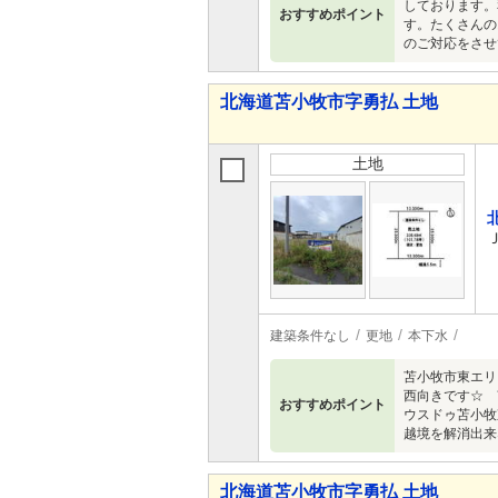
しております。
おすすめポイント
す。たくさんの
のご対応をさせ
北海道苫小牧市字勇払 土地
土地
建築条件なし
更地
本下水
苫小牧市東エリ
西向きです☆ 
おすすめポイント
ウスドゥ苫小牧
越境を解消出来
北海道苫小牧市字勇払 土地