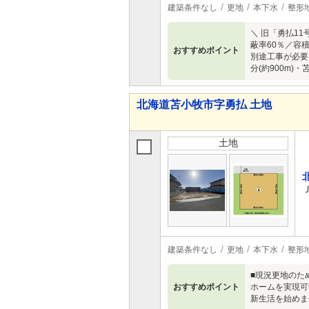
建築条件なし
更地
本下水
整形
＼ 旧「勇払11
蔽率60％／容
おすすめポイント
別途工事が必要で
分(約900m)
北海道苫小牧市字勇払 土地
土地
建築条件なし
更地
本下水
整形
■現況更地のた
おすすめポイント
ホームを実現可
新生活を始めま