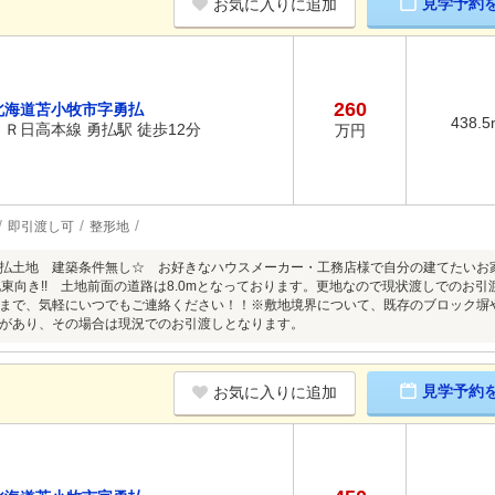
見学予約
お気に入りに追加
260
北海道苫小牧市字勇払
438.5
ＪＲ日高本線 勇払駅 徒歩12分
万円
即引渡し可
整形地
払土地 建築条件無し☆ お好きなハウスメーカー・工務店様で自分の建てたいお家を
坪）北東向き!! 土地前面の道路は8.0mとなっております。更地なので現状渡しでの
まで、気軽にいつでもご連絡ください！！※敷地境界について、既存のブロック塀
があり、その場合は現況でのお引渡しとなります。
見学予約
お気に入りに追加