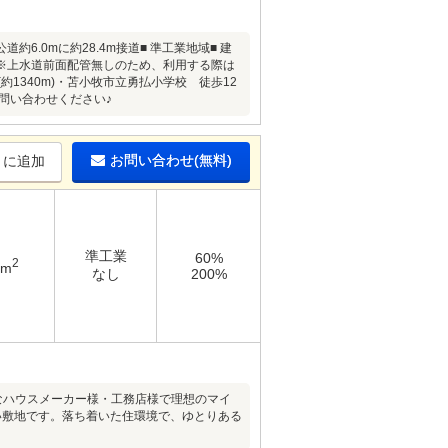
約6.0mに約28.4m接道■ 準工業地域■ 建
海岸※上水道前面配管無しのため、利用する際は
約1340m)・苫小牧市立勇払小学校 徒歩12
お問い合わせください♪
お問い合わせ(無料)
りに追加
準工業
60%
2
8m
なし
200%
なハウスメーカー様・工務店様で理想のマイ
い敷地です。落ち着いた住環境で、ゆとりある