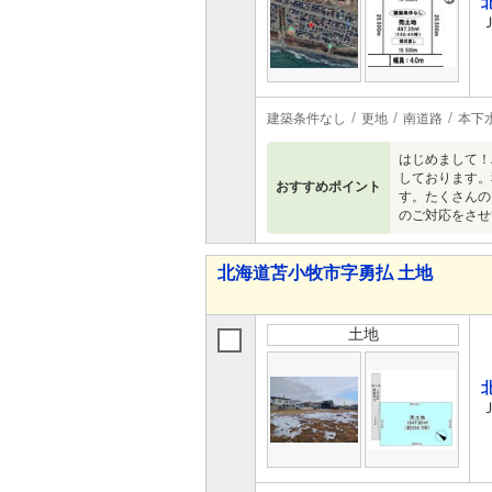
建築条件なし
更地
南道路
本下
はじめまして！
しております。
おすすめポイント
す。たくさんの
のご対応をさせ
北海道苫小牧市字勇払 土地
土地