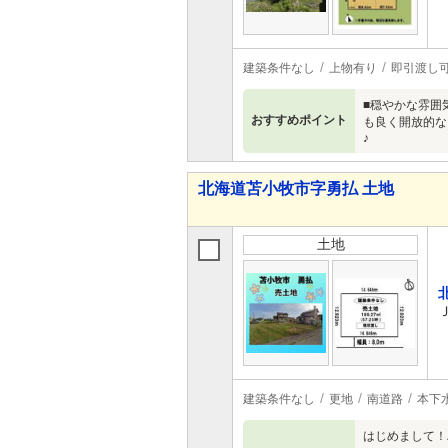
建築条件なし
上物有り
即引渡し
■穏やかな雰囲
おすすめポイント
も良く開放的な
♪
北海道苫小牧市字勇払 土地
土地
建築条件なし
更地
南道路
本下
はじめまして！