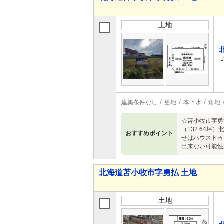
土地
建築条件なし
更地
本下水
角地
☆苫小牧市字勇
（132.64
おすすめポイント
せはハウスドゥ
出来ない可能性
北海道苫小牧市字勇払 土地
土地