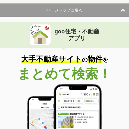
ページトップに戻る
goo住宅・不動産
アプリ
大手不動産サイト
物件
の
を
まとめて検索！