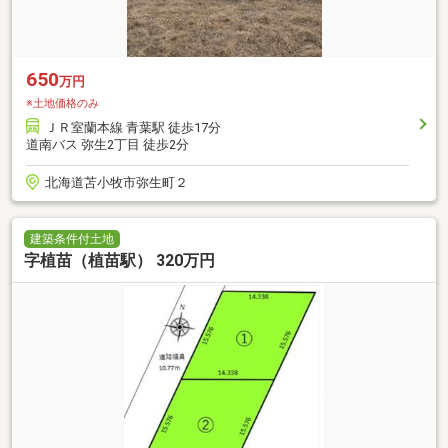
650
万円
※土地価格のみ
ＪＲ室蘭本線 青葉駅 徒歩17分
道南バス 弥生2丁目 徒歩2分
北海道苫小牧市弥生町２
建築条件付土地
字植苗（植苗駅） 320万円