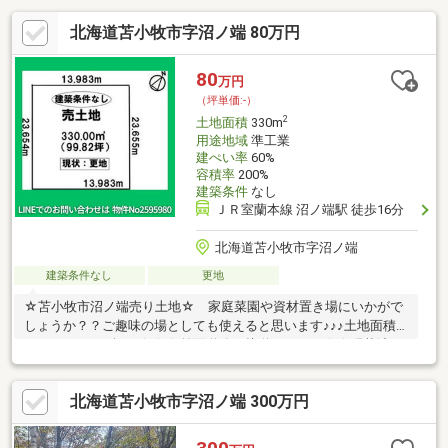
北海道苫小牧市字沼ノ端 80万円
80
万円
（坪単価:-）
2
土地面積
330m
用途地域
準工業
建ぺい率
60%
容積率
200%
建築条件
なし
ＪＲ室蘭本線 沼ノ端駅 徒歩16分
北海道苫小牧市字沼ノ端
建築条件なし
更地
☆苫小牧市沼ノ端売り土地☆ 家庭菜園や資材置き場にいかがで
しょうか？？ご趣味の場としても使えると思います♪♪♪土地面積
330.0㎡（99.82坪）☆☆☆前面道路、接道なしです☆☆現状渡し
でのお引渡しとなります。気になる方はお気軽にハウスドゥ苫小
牧東店までお問合せ下さい♪♪♪※敷地境界について、既存のブロッ
北海道苫小牧市字沼ノ端 300万円
ク塀や庭木等の越境がある場合はその越境を解消出来ない可能性
があり、その場合は現況でのお引渡しとなります。