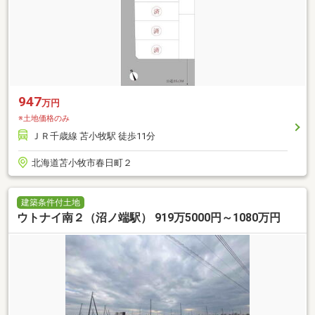
947
万円
※土地価格のみ
ＪＲ千歳線 苫小牧駅 徒歩11分
北海道苫小牧市春日町２
建築条件付土地
ウトナイ南２（沼ノ端駅） 919万5000円～1080万円