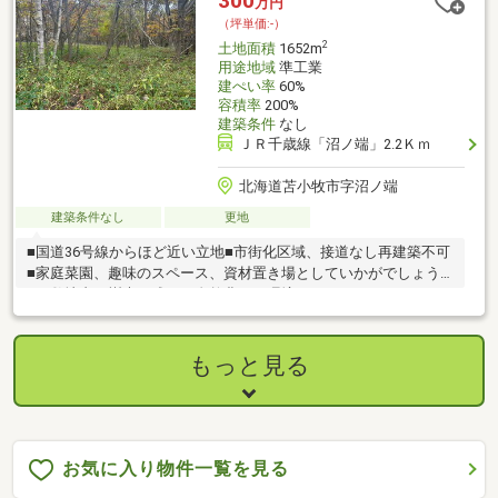
300
万円
（坪単価:-）
2
土地面積
1652m
用途地域
準工業
建ぺい率
60%
容積率
200%
建築条件
なし
ＪＲ千歳線「沼ノ端」2.2Ｋｍ
北海道苫小牧市字沼ノ端
建築条件なし
更地
■国道36号線からほど近い立地■市街化区域、接道なし再建築不可
■家庭菜園、趣味のスペース、資材置き場としていかがでしょう
か■敷地内に樹木が残る、自然豊かな環境です
もっと見る
お気に入り物件一覧を見る