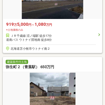
919
5,000
1,080
万
円～
万円
※土地価格のみ
ＪＲ千歳線 沼ノ端駅 徒歩17分
道南バス ウトナイ団地南 徒歩8分
北海道苫小牧市ウトナイ南２
建築条件付土地
弥生町２（青葉駅） 650万円