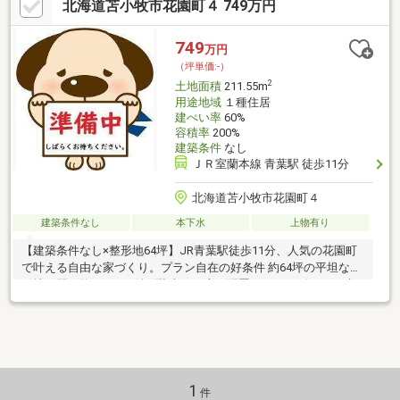
北海道苫小牧市花園町４ 749万円
749
万円
（坪単価:-）
2
土地面積
211.55m
用途地域
１種住居
建ぺい率
60%
容積率
200%
建築条件
なし
ＪＲ室蘭本線 青葉駅 徒歩11分
北海道苫小牧市花園町４
建築条件なし
本下水
上物有り
【建築条件なし×整形地64坪】JR青葉駅徒歩11分、人気の花園町
で叶える自由な家づくり。プラン自在の好条件 約64坪の平坦な整
形地。間口約14.5mで並列駐車やお庭の配置もスムーズです。建
築条件はないため、お好きなメーカーで建築可能です。徒歩圏に
揃う利便性 マックスバリュ徒歩5分、ツルハ徒歩4分。日々の買い
物が近場で完結します。安心の通学環境 北光小学校徒歩6分、啓
北中学校徒歩11分。お子様の通学も安心の距離感です。
1
件