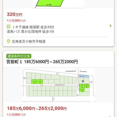
320
万円
※土地価格のみ
ＪＲ千歳線 植苗駅 徒歩35分
道南バス 星が丘団地停 徒歩1分
北海道苫小牧市字植苗
建築条件付土地
宮前町１ 185万6000円～265万2000円
185
6,000
265
2,000
万
円～
万
円
※土地価格のみ