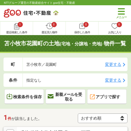
NTTグループ運営の不動産総合サイト goo住宅・不動産
1
0
0
0
最近検索した条件
最近見た物件
保存した条件
お気に入り
苫小牧市花園町の土地
物件一覧
(宅地・分譲地・売地)
町
変更する
苫小牧市／花園町
条件
変更する
指定なし
新着メールを受
検索条件を保存
アプリで探す
取る
1
件
が該当しました。