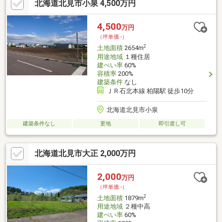
北海道北見市小泉 4,500万円
4,500
万円
（坪単価:-）
2
土地面積
2654m
用途地域
１種住居
建ぺい率
60%
容積率
200%
建築条件
なし
ＪＲ石北本線 柏陽駅 徒歩10分
北海道北見市小泉
建築条件なし
更地
即引渡し可
北海道北見市大正 2,000万円
2,000
万円
（坪単価:-）
2
土地面積
1879m
用途地域
２種中高
建ぺい率
60%