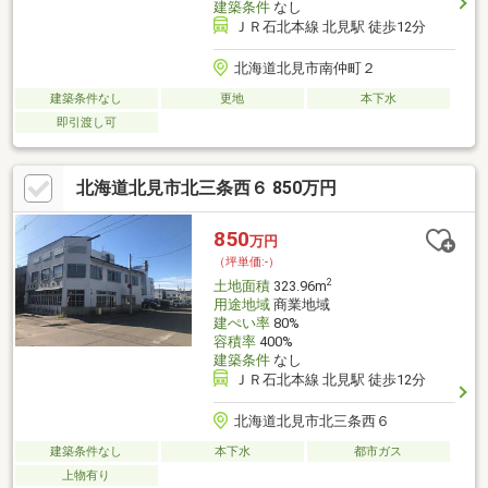
建築条件
なし
ＪＲ石北本線 北見駅 徒歩12分
北海道北見市南仲町２
建築条件なし
更地
本下水
即引渡し可
北海道北見市北三条西６ 850万円
850
万円
（坪単価:-）
2
土地面積
323.96m
用途地域
商業地域
建ぺい率
80%
容積率
400%
建築条件
なし
ＪＲ石北本線 北見駅 徒歩12分
北海道北見市北三条西６
建築条件なし
本下水
都市ガス
上物有り