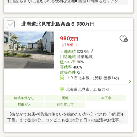
れ用品もすぐに揃えられる便利な立地■ 国道12号線も近くアクセ
ス良好！
北海道北見市北四条西６ 980万円
980
万円
（坪単価:-）
2
土地面積
323.96m
用途地域
商業地域
建ぺい率
80%
容積率
400%
建築条件
なし
ＪＲ石北本線 北見駅 徒歩14分
北海道北見市北四条西６
建築条件なし
更地
本下水
都市ガス
即引渡し可
【街なかでお店や理想の住まいを始めたい方へ】バス停「4条西4
丁目」まで徒歩3分、コンビニも徒歩2分と日々の生活やお仕事に
便利な場所にある約98坪の平坦な土地です。道幅の広い北4条通
りに面しているので、お店や事務所を兼ねたマイホームを建てた