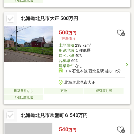
1種低層地域
北海道北見市大正 500万円
500
万円
（坪単価:-）
2
土地面積
238.72m
用途地域
１種低層
建ぺい率
40%
容積率
60%
建築条件
なし
ＪＲ石北本線 西北見駅 徒歩12分
北海道北見市大正
建築条件なし
更地
即引渡し可
1種低層地域
北海道北見市常盤町６ 540万円
540
万円