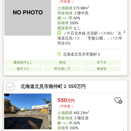
（坪単価:-）
2
土地面積
273.88m
用途地域
２種中高
建ぺい率
60%
容積率
200%
建築条件
なし
ＪＲ石北本線 北見駅 バス9分/「北
海道北見バス 「常盤公園」」バス停
停歩3分
北海道北見市常盤町６
建築条件なし
更地
本下水
都市ガス
即引渡し可
整形地
北海道北見市南仲町２ 550万円
550
万円
（坪単価:-）
2
土地面積
442.25m
用途地域
２種住居
建ぺい率
60%
容積率
200%