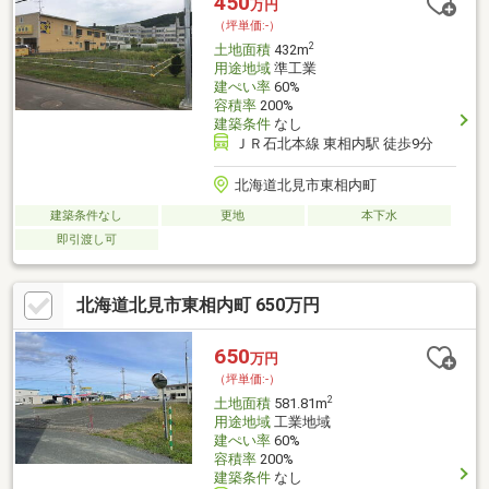
450
万円
（坪単価:-）
2
土地面積
432m
用途地域
準工業
建ぺい率
60%
容積率
200%
建築条件
なし
ＪＲ石北本線 東相内駅 徒歩9分
北海道北見市東相内町
建築条件なし
更地
本下水
即引渡し可
北海道北見市東相内町 650万円
650
万円
（坪単価:-）
2
土地面積
581.81m
用途地域
工業地域
建ぺい率
60%
容積率
200%
建築条件
なし