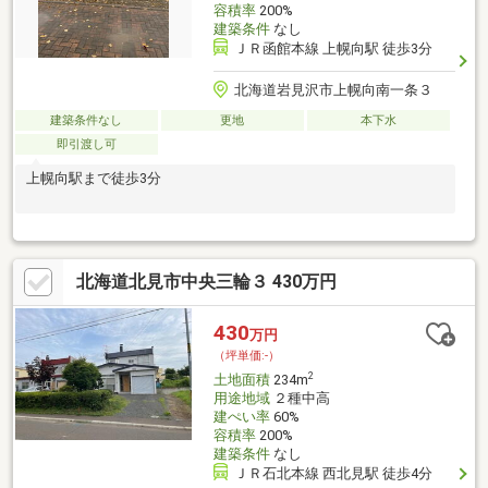
容積率
200%
建築条件
なし
ＪＲ函館本線 上幌向駅 徒歩3分
北海道岩見沢市上幌向南一条３
建築条件なし
更地
本下水
即引渡し可
上幌向駅まで徒歩3分
北海道北見市中央三輪３ 430万円
430
万円
（坪単価:-）
2
土地面積
234m
用途地域
２種中高
建ぺい率
60%
容積率
200%
建築条件
なし
ＪＲ石北本線 西北見駅 徒歩4分