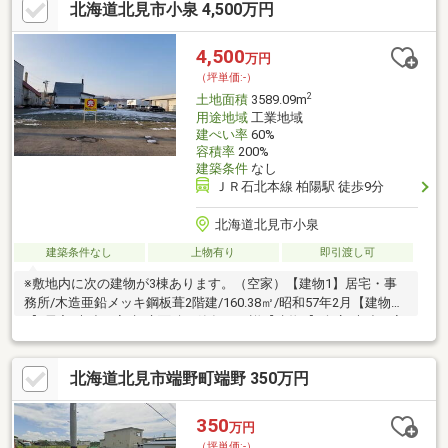
北海道北見市小泉 4,500万円
4,500
万円
（坪単価:-）
2
土地面積
3589.09m
用途地域
工業地域
建ぺい率
60%
容積率
200%
建築条件
なし
ＪＲ石北本線 柏陽駅 徒歩9分
北海道北見市小泉
建築条件なし
上物有り
即引渡し可
※敷地内に次の建物が3棟あります。（空家）【建物1】居宅・事
務所/木造亜鉛メッキ鋼板葺2階建/160.38㎡/昭和57年2月【建物
2】居宅/木造平家建/床面積・築年月不詳【建物3】倉庫/木造平家
建/床面積・築年月不詳※建築物の建築又は特定工作物の建設に供
する目的で行う土地の区画形質の変更には開発許可が必要となり
北海道北見市端野町端野 350万円
ます。
350
万円
（坪単価:-）