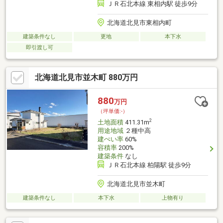
ＪＲ石北本線 東相内駅 徒歩9分
北海道北見市東相内町
建築条件なし
更地
本下水
即引渡し可
北海道北見市並木町 880万円
880
万円
（坪単価:-）
2
土地面積
411.31m
用途地域
２種中高
建ぺい率
60%
容積率
200%
建築条件
なし
ＪＲ石北本線 柏陽駅 徒歩9分
北海道北見市並木町
建築条件なし
本下水
上物有り