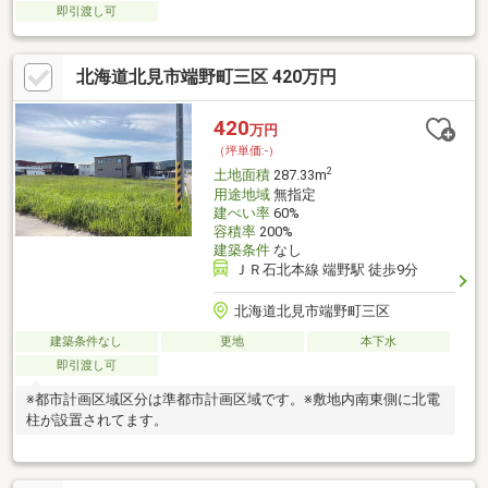
即引渡し可
北海道北見市端野町三区 420万円
420
万円
（坪単価:-）
2
土地面積
287.33m
用途地域
無指定
建ぺい率
60%
容積率
200%
建築条件
なし
ＪＲ石北本線 端野駅 徒歩9分
北海道北見市端野町三区
建築条件なし
更地
本下水
即引渡し可
※都市計画区域区分は準都市計画区域です。※敷地内南東側に北電
柱が設置されてます。