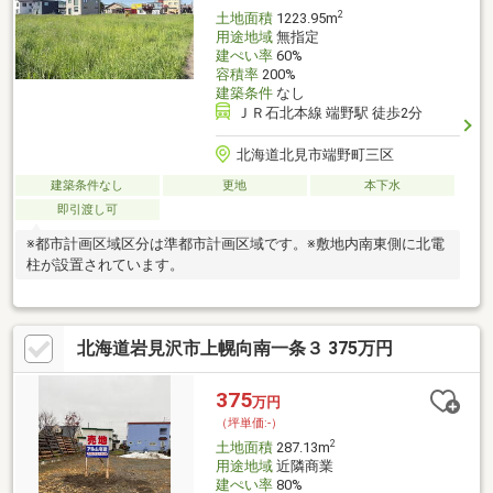
2
土地面積
1223.95m
用途地域
無指定
建ぺい率
60%
容積率
200%
建築条件
なし
ＪＲ石北本線 端野駅 徒歩2分
北海道北見市端野町三区
建築条件なし
更地
本下水
即引渡し可
※都市計画区域区分は準都市計画区域です。※敷地内南東側に北電
柱が設置されています。
北海道岩見沢市上幌向南一条３ 375万円
375
万円
（坪単価:-）
2
土地面積
287.13m
用途地域
近隣商業
建ぺい率
80%