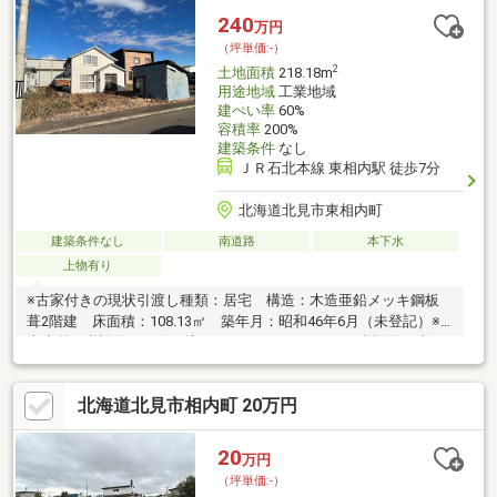
敷地は平坦で、現在は更地のため建築計画が立てやすい状態で
240
万円
す。
（坪単価:-）
2
土地面積
218.18m
用途地域
工業地域
建ぺい率
60%
容積率
200%
建築条件
なし
ＪＲ石北本線 東相内駅 徒歩7分
北海道北見市東相内町
建築条件なし
南道路
本下水
上物有り
※古家付きの現状引渡し種類：居宅 構造：木造亜鉛メッキ鋼板
葺2階建 床面積：108.13㎡ 築年月：昭和46年6月（未登記）※
上水道は私設管より引き込まれております。また、私設管は東側
隣接地の地中に埋設されている可能性があります。
北海道北見市相内町 20万円
20
万円
（坪単価:-）