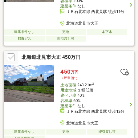
容積率
200%
建築条件
なし
ＪＲ石北本線 西北見駅 徒歩11分
北海道北見市大正
建築条件なし
更地
本下水
都市ガス
即引渡し可
北海道北見市大正 450万円
450
万円
（坪単価:-）
2
土地面積
243.21m
用途地域
１種低層
建ぺい率
40%
容積率
60%
建築条件
なし
ＪＲ石北本線 西北見駅 徒歩12分
北海道北見市大正
建築条件なし
更地
即引渡し可