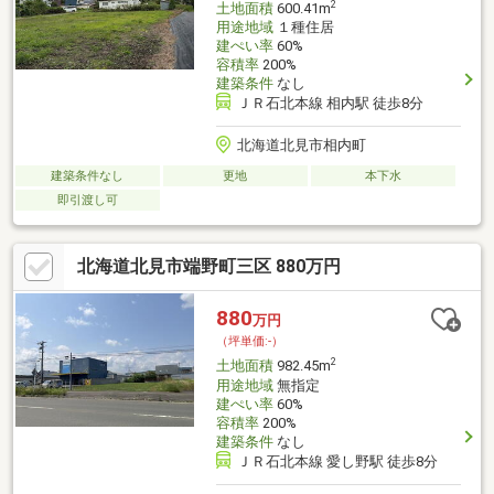
2
土地面積
600.41m
用途地域
１種住居
建ぺい率
60%
容積率
200%
建築条件
なし
ＪＲ石北本線 相内駅 徒歩8分
北海道北見市相内町
建築条件なし
更地
本下水
即引渡し可
北海道北見市端野町三区 880万円
880
万円
（坪単価:-）
2
土地面積
982.45m
用途地域
無指定
建ぺい率
60%
容積率
200%
建築条件
なし
ＪＲ石北本線 愛し野駅 徒歩8分