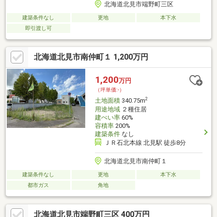
北海道北見市端野町三区
建築条件なし
更地
本下水
即引渡し可
北海道北見市南仲町１ 1,200万円
1,200
万円
（坪単価:-）
2
土地面積
340.75m
用途地域
２種住居
建ぺい率
60%
容積率
200%
建築条件
なし
ＪＲ石北本線 北見駅 徒歩8分
北海道北見市南仲町１
建築条件なし
更地
本下水
都市ガス
角地
北海道北見市端野町三区 400万円