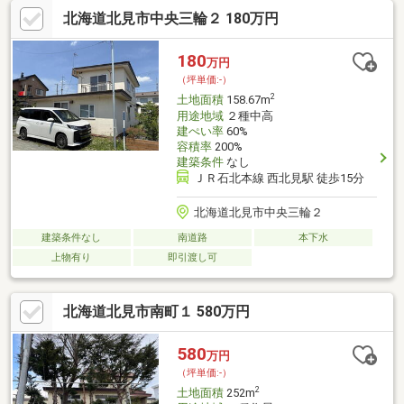
い方にぴったりな環境がそろっています。前面道路には都市ガス
北海道北見市中央三輪２ 180万円
管が通っているのも、毎日のコストを抑えられて嬉しいポイント
です。初めての土地探しでも、自由な建築プランをのびのびとイ
メージしていただけます。
180
万円
（坪単価:-）
2
土地面積
158.67m
用途地域
２種中高
建ぺい率
60%
容積率
200%
建築条件
なし
ＪＲ石北本線 西北見駅 徒歩15分
北海道北見市中央三輪２
建築条件なし
南道路
本下水
上物有り
即引渡し可
北海道北見市南町１ 580万円
580
万円
（坪単価:-）
2
土地面積
252m