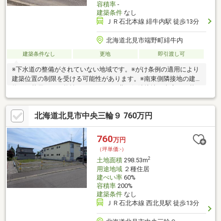
容積率
-
建築条件
なし
ＪＲ石北本線 緋牛内駅 徒歩13分
北海道北見市端野町緋牛内
建築条件なし
更地
即引渡し可
※下水道の整備がされていない地域です。※がけ条例の適用により
建築位置の制限を受ける可能性があります。※南東側隣接地の建
物から落雪する可能性があります。※北西側隣接地の車庫から落
雪する可能性があります。
北海道北見市中央三輪９ 760万円
760
万円
（坪単価:-）
2
土地面積
298.53m
用途地域
２種住居
建ぺい率
60%
容積率
200%
建築条件
なし
ＪＲ石北本線 西北見駅 徒歩13分