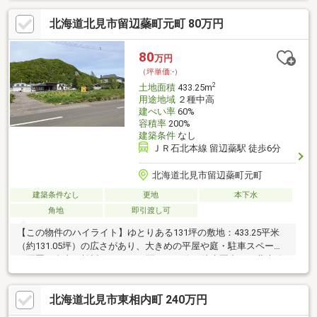
北海道北見市留辺蘂町元町 80万円
80
万円
（坪単価:-）
2
土地面積
433.25m
用途地域
２種中高
建ぺい率
60%
容積率
200%
建築条件
なし
ＪＲ石北本線 留辺蘂駅 徒歩6分
北海道北見市留辺蘂町元町
建築条件なし
更地
本下水
角地
即引渡し可
【この物件のハイライト】ゆとりある131坪の敷地：433.25平米
（約131.05坪）の広さがあり、大きめの平屋や庭・駐車スペース
の配置も自由に検討できます。駅やバス停が徒歩圏内：石北本線
「留辺蘂」駅まで徒歩約6分 、バス停「元町」まで徒歩約3分と毎
日の移動に便利な立地です。利便性の高い2方道路の角地：南西側
北海道北見市東相内町 240万円
約10.5m・北西側約6.0mの公道に面しており、陽当たりが良く車
の出し入れもスムーズに行えます。平坦で扱いやすい現況更地：