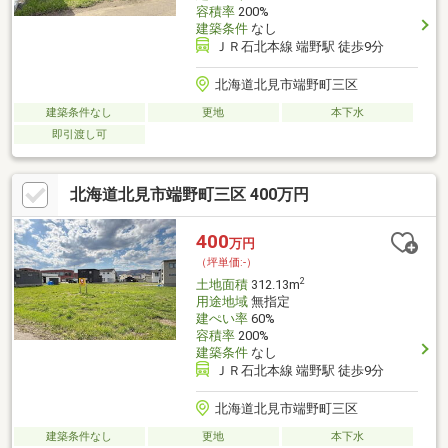
容積率
200%
建築条件
なし
ＪＲ石北本線 端野駅 徒歩9分
北海道北見市端野町三区
建築条件なし
更地
本下水
即引渡し可
北海道北見市端野町三区 400万円
400
万円
（坪単価:-）
2
土地面積
312.13m
用途地域
無指定
建ぺい率
60%
容積率
200%
建築条件
なし
ＪＲ石北本線 端野駅 徒歩9分
北海道北見市端野町三区
建築条件なし
更地
本下水