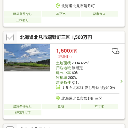
北海道北見市清月町
建築条件なし
本下水
都市ガス
上物有り
北海道北見市端野町三区 1,500万円
1,500
万円
（坪単価:-）
2
土地面積
2004.46m
用途地域
無指定
建ぺい率
60%
容積率
200%
建築条件
なし
ＪＲ石北本線 愛し野駅 徒歩10分
北海道北見市端野町三区
建築条件なし
更地
本下水
即引渡し可