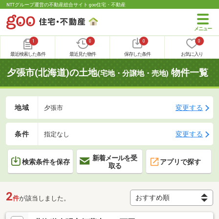
NTTグループ運営の不動産総合サイト goo住宅・不動産
1
0
0
0
最近検索した条件
最近見た物件
保存した条件
お気に入り
夕張市(北海道)の土地
物件一覧
(宅地・分譲地・売地)
地域
変更する
夕張市
条件
変更する
指定なし
新着メールを受
検索条件を保存
アプリで探す
取る
2
件
が該当しました。