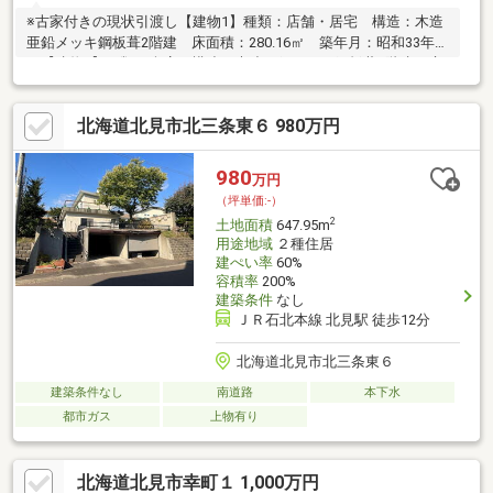
※古家付きの現状引渡し【建物1】種類：店舗・居宅 構造：木造
亜鉛メッキ鋼板葺2階建 床面積：280.16㎡ 築年月：昭和33年9
月【建物2】種類：倉庫 構造：木造亜鉛メッキ鋼板葺2階建 床
面積：97.20㎡ 築年月：昭和48年11月(未登記)※北西側隣接地へ
建物一部越境している可能性がありますが、現状でのお引渡しと
北海道北見市北三条東６ 980万円
なります。※存在しない建物の滅失登記及び抵当権の抹消登記に
より、お引渡しまで時間を要することが予想されます。
980
万円
（坪単価:-）
2
土地面積
647.95m
用途地域
２種住居
建ぺい率
60%
容積率
200%
建築条件
なし
ＪＲ石北本線 北見駅 徒歩12分
北海道北見市北三条東６
建築条件なし
南道路
本下水
都市ガス
上物有り
北海道北見市幸町１ 1,000万円