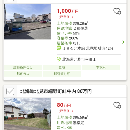
1,000
万円
（坪単価:-）
2
土地面積
338.28m
用途地域
２種住居
建ぺい率
60%
容積率
200%
建築条件
なし
ＪＲ石北本線 北見駅 徒歩12分
北海道北見市幸町１
建築条件なし
更地
本下水
都市ガス
即引渡し可
北海道北見市端野町緋牛内 80万円
80
万円
（坪単価:-）
2
土地面積
396.69m
用途地域
無指定
建ぺい率
-