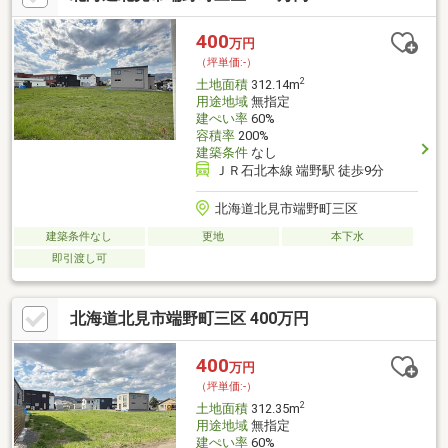
400
万円
（坪単価:-）
2
土地面積
312.14m
用途地域
無指定
建ぺい率
60%
容積率
200%
建築条件
なし
ＪＲ石北本線 端野駅 徒歩9分
北海道北見市端野町三区
建築条件なし
更地
本下水
即引渡し可
北海道北見市端野町三区 400万円
400
万円
（坪単価:-）
2
土地面積
312.35m
用途地域
無指定
建ぺい率
60%