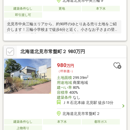
北海道北見市中央三輪９
建築条件なし
更地
本下水
即引渡し可
北見市中央三輪エリアから、約90坪のゆとりある売り土地をご紹
介します！三輪小学校まで徒歩6分と近く、小さなお子さまの登下
校も安心の住環境です。周辺は国道39号線へのアクセスが良く、
商業施設や飲食店も揃っているので日常のお買い物や通勤もスム
ーズです。
北海道北見市常盤町２ 980万円
980
万円
（坪単価:-）
2
土地面積
299.39m
用途地域
商業地域
建ぺい率
80%
容積率
400%
建築条件
なし
ＪＲ石北本線 北見駅 徒歩13分
北海道北見市常盤町２
建築条件なし
本下水
都市ガス
上物有り