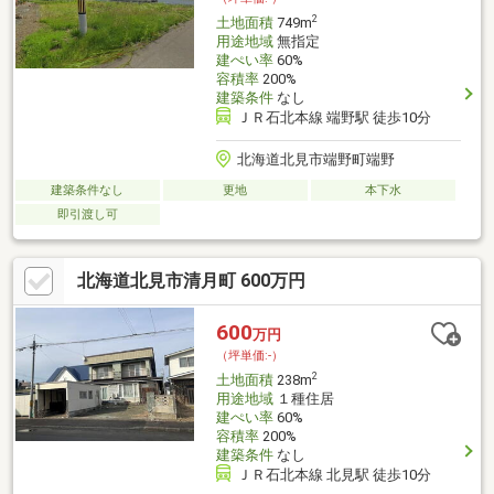
2
土地面積
749m
用途地域
無指定
建ぺい率
60%
容積率
200%
建築条件
なし
ＪＲ石北本線 端野駅 徒歩10分
北海道北見市端野町端野
建築条件なし
更地
本下水
即引渡し可
北海道北見市清月町 600万円
600
万円
（坪単価:-）
2
土地面積
238m
用途地域
１種住居
建ぺい率
60%
容積率
200%
建築条件
なし
ＪＲ石北本線 北見駅 徒歩10分