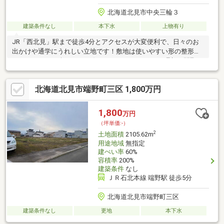
北海道北見市中央三輪３
建築条件なし
本下水
上物有り
JR「西北見」駅まで徒歩4分とアクセスが大変便利で、日々のお
出かけや通学にうれしい立地です！敷地は使いやすい形の整形地
でゆったり70.78坪あり、お好みのハウスメーカーで理想の間取り
をご検討いただけます。近くには公園などの緑もあり、おちつい
た生活環境が魅力的です。初めての土地選びで不安な方も、建築
北海道北見市端野町三区 1,800万円
プランや周辺環境について親身にサポートいたしますので、どう
ぞ気軽にお問い合わせください。
1,800
万円
（坪単価:-）
2
土地面積
2105.62m
用途地域
無指定
建ぺい率
60%
容積率
200%
建築条件
なし
ＪＲ石北本線 端野駅 徒歩5分
北海道北見市端野町三区
建築条件なし
更地
本下水