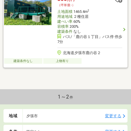
ｍ）車１７分ゆうばり小学校（約７７００ｍ）車１６分夕張中学
（坪単価:-）
校（約６９００ｍ）車１５分
2
土地面積
1465.4m
用途地域
２種住居
建ぺい率
60%
容積率
200%
建築条件
なし
バス/「鹿の谷１丁目」バス停 停歩
7分
北海道夕張市鹿の谷２
建築条件なし
上物有り
1～2
件
地域
変更する
夕張市