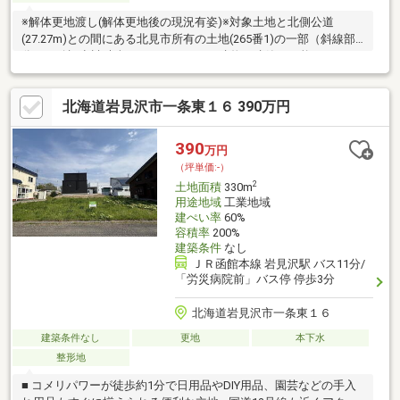
※解体更地渡し(解体更地後の現況有姿)※対象土地と北側公道
(27.27m)との間にある北見市所有の土地(265番1)の一部（斜線部
分）を確認申請時含めることにより、建物の建築が可能となりま
す。※存在しない建物の滅失登記及び抵当権の抹消登記により、
お引渡しまで時間を要することが予想されます。※樹木の枝葉が
北海道岩見沢市一条東１６ 390万円
西側隣接地に越境している可能性がありますが、現状での引渡し
となります。※樹木の枝葉が南側隣接地から越境している可能性
がありますが、現状での引渡しとなります。
390
万円
（坪単価:-）
2
土地面積
330m
用途地域
工業地域
建ぺい率
60%
容積率
200%
建築条件
なし
ＪＲ函館本線 岩見沢駅 バス11分/
「労災病院前」バス停 停歩3分
北海道岩見沢市一条東１６
建築条件なし
更地
本下水
整形地
■ コメリパワーが徒歩約1分で日用品やDIY用品、園芸などの手入