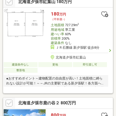
北海道夕張市紅葉山 180万円
180
万円
（坪単価:-）
2
土地面積
727.29m
用途地域
準工業
建ぺい率
60%
容積率
200%
建築条件
なし
ＪＲ石勝線 新夕張駅 徒歩8分
北海道夕張市紅葉山
建築条件なし
更地
即引渡し可
整形地
●おすすめポイント～建物配置の自由度が高い！土地面積に縛ら
れない設計が可能！～～JRの主要駅である新夕張駅！各方面へア
クセス可能！～穏やかな町並み！落ち着いた住環境！～～山に囲
まれたエリアで空気がきれい！～～秋は色鮮やかな紅葉、冬は一
面の雪景色が広がります！～●生活施設セイコーマートもみじや
北海道夕張市鹿の谷２ 800万円
ま店（約４００ｍ）徒歩５分中篠医院（約４００ｍ）徒歩５分紅
葉山郵便局（約５００ｍ）徒歩７分沼の沢公園（約２７００ｍ）
徒歩３４分●教育関連施設ゆうばり丘の上こども園（約８６００
800
万円