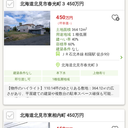
北海道北見市春光町３ 450万円
450
万円
（坪単価:-）
2
土地面積
364.12m
用途地域
１種低層
建ぺい率
40%
容積率
60%
建築条件
なし
ＪＲ石北本線 柏陽駅 徒歩9分
北海道北見市春光町３
建築条件なし
本下水
上物有り
即引渡し可
1種低層地域
【物件のハイライト】110.14坪のゆとりある敷地：364.12㎡の広
さがあり、平屋建ての建築や複数台の駐車スペース確保も可能で
す。通学・通勤に便利な好立地：小泉中学校まで徒歩5分
（379m）、柏陽駅まで徒歩9分と利便性の高い住環境です。利便
性と落ち着きを兼ね備えた住環境：周囲に高い建物が立ちにく
北海道北見市東相内町 450万円
く、落ち着いた暮らしが叶います。