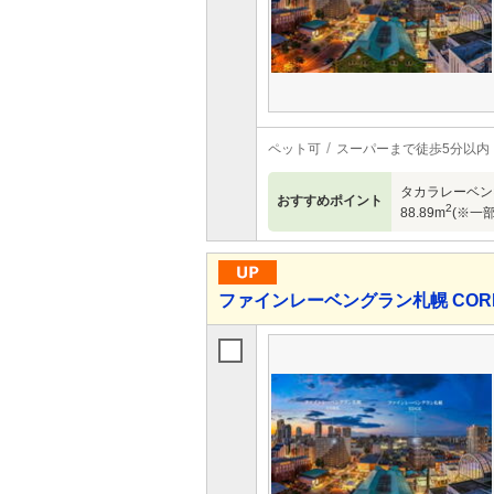
ペット可
スーパーまで徒歩5分以内
タカラレーベン×
おすすめポイント
2
88.89m
(※一部
ファインレーベングラン札幌 COR