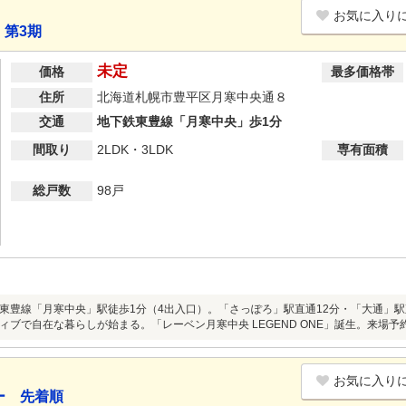
お気に入り
 第3期
未定
価格
最多価格帯
住所
北海道札幌市豊平区月寒中央通８
交通
地下鉄東豊線「月寒中央」歩1分
間取り
2LDK・3LDK
専有面積
総戸数
98戸
東豊線「月寒中央」駅徒歩1分（4出入口）。「さっぽろ」駅直通12分・「大通」駅
ィブで自在な暮らしが始まる。「レーベン月寒中央 LEGEND ONE」誕生。来場予
お気に入り
ー 先着順