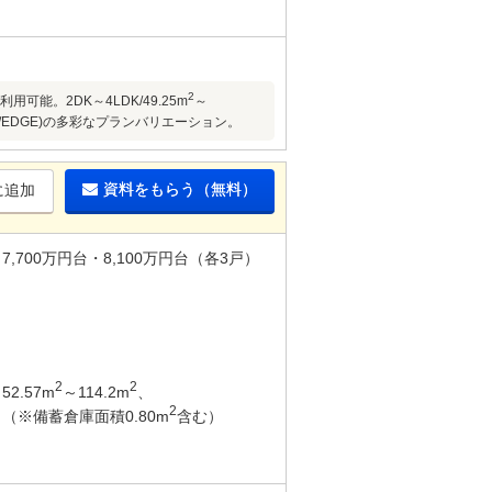
2
能。2DK～4LDK/49.25m
～
/EDGE)の多彩なプランバリエーション。
資料をもらう（無料）
に追加
7,700万円台・8,100万円台（各3戸）
2
2
52.57m
～114.2m
、
2
（※備蓄倉庫面積0.80m
含む）