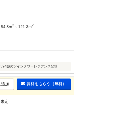
2
2
54.3m
～121.3m
全394邸のツインタワーレジデンス登場
資料をもらう（無料）
に追加
未定