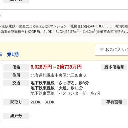
京阪電鉄不動産による新築分譲マンション「札幌住む都心PROJECT」。3駅3路線利用可
2
2
備蓄倉庫面積含む/CORE)、2LDK・3LDK/52.57m
～114.2m
(※備蓄倉庫面積含む
お気に入り
E 第1期
6,028万円～2億738万円
価格
最多価格帯
住所
北海道札幌市中央区北三条東３
交通
地下鉄東豊線「さっぽろ」歩8分
地下鉄東豊線「大通」歩11分
地下鉄東西線「バスセンター前」歩7分
間取り
2LDK・3LDK
専有面積
総戸数
-