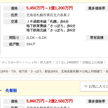
5,450万円～1億1,200万円
価格
最多価格帯
住所
北海道札幌市東区北六条東２
交通
ＪＲ函館本線「札幌」歩6分
地下鉄東豊線「さっぽろ」歩6分
地下鉄南北線「さっぽろ」歩6分
間取り
2LDK～4LDK
専有面積
総戸数
394戸
ディスポーザー
ペット可
即入居可
ゴミ出し24時間可
20階以上の高層
徒歩6分・7分、地下鉄「さっぽろ」駅徒歩6分。北海道最高層(※1)地上30階建て・
お気に入り
ー 先着順
5,860万円～2億2,500万円
価格
最多価格帯