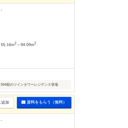
-
2
2
55.16m
～94.09m
全394邸のツインタワーレジデンス登場
資料をもらう（無料）
に追加
-