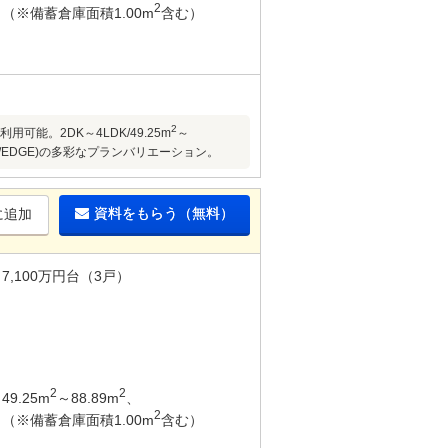
2
（※備蓄倉庫面積1.00m
含む）
2
能。2DK～4LDK/49.25m
～
/EDGE)の多彩なプランバリエーション。
資料をもらう（無料）
に追加
7,100万円台（3戸）
2
2
49.25m
～88.89m
、
2
（※備蓄倉庫面積1.00m
含む）