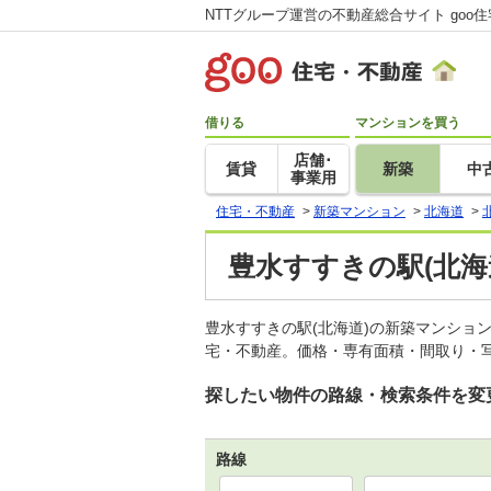
NTTグループ運営の不動産総合サイト goo
借りる
マンションを買う
店舗･
賃貸
新築
中
事業用
住宅・不動産
>
新築マンション
>
北海道
>
豊水すすきの駅(北海
豊水すすきの駅(北海道)の新築マンショ
宅・不動産。価格・専有面積・間取り・写
探したい物件の路線・検索条件を変
路線