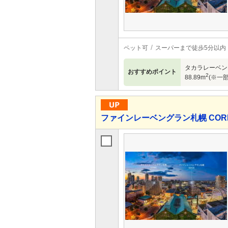
ペット可
スーパーまで徒歩5分以内
タカラレーベン×
おすすめポイント
2
88.89m
(※一部
ファインレーベングラン札幌 COR