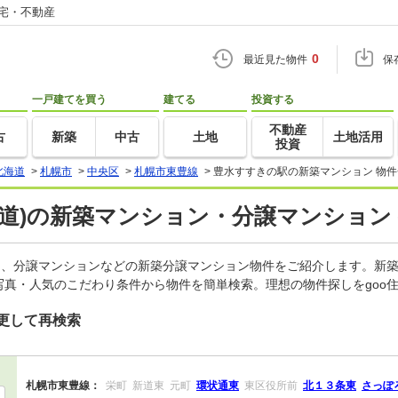
住宅・不動産
0
最近見た物件
保
一戸建てを買う
建てる
投資する
不動産
古
新築
中古
土地
土地活用
投資
北海道
>
札幌市
>
中央区
>
札幌市東豊線
>
豊水すすきの駅の新築マンション 物件
道)の新築マンション・分譲マンション
ン、分譲マンションなどの新築分譲マンション物件をご紹介します。新築
真・人気のこだわり条件から物件を簡単検索。理想の物件探しをgoo
更して再検索
札幌市東豊線：
栄町
新道東
元町
環状通東
東区役所前
北１３条東
さっぽ