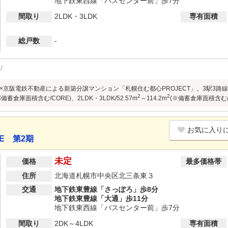
地下鉄東西線「バスセンター前」歩7分
間取り
2LDK・3LDK
専有面積
総戸数
-
京阪電鉄不動産による新築分譲マンション「札幌住む都心PROJECT」。3駅3路線利用可
2
2
備蓄倉庫面積含む/CORE)、2LDK・3LDK/52.57m
～114.2m
(※備蓄倉庫面積含む
お気に入り
E 第2期
未定
価格
最多価格帯
住所
北海道札幌市中央区北三条東３
交通
地下鉄東豊線「さっぽろ」歩8分
地下鉄東豊線「大通」歩11分
地下鉄東西線「バスセンター前」歩7分
間取り
2DK～4LDK
専有面積