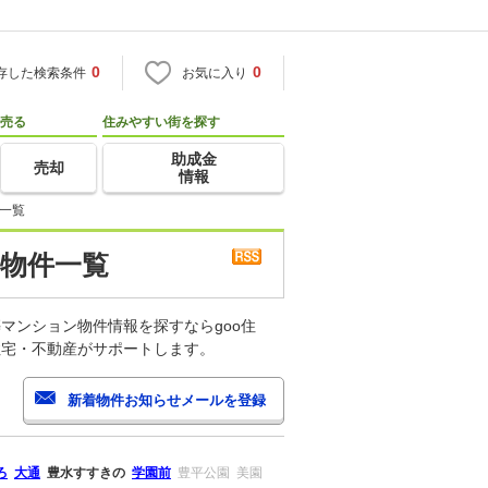
0
0
存した検索条件
お気に入り
売る
住みやすい街を探す
助成金
売却
情報
一覧
 物件一覧
マンション物件情報を探すならgoo住
住宅・不動産がサポートします。
ろ
大通
豊水すすきの
学園前
豊平公園
美園