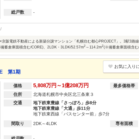
総戸数
-
京阪電鉄不動産による新築分譲マンション「札幌住む都心PROJECT」。3駅3路線利用可
2
2
備蓄倉庫面積含む/CORE)、2LDK・3LDK/52.57m
～114.2m
(※備蓄倉庫面積含む
お気に入り
E 第1期
5,808万円～1億208万円
価格
最多価格帯
住所
北海道札幌市中央区北三条東３
交通
地下鉄東豊線「さっぽろ」歩8分
地下鉄東豊線「大通」歩11分
地下鉄東西線「バスセンター前」歩7分
間取り
2DK～4LDK
専有面積
総戸数
-