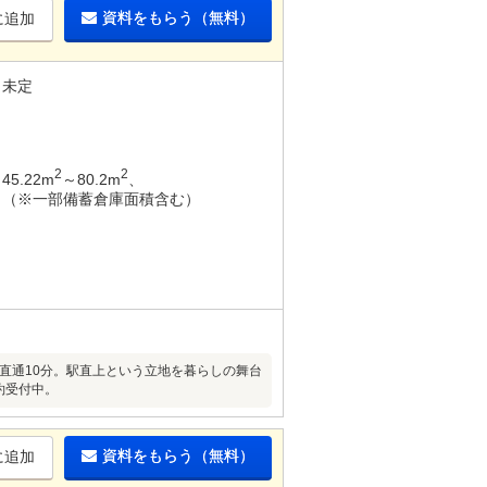
資料をもらう（無料）
に追加
未定
2
2
45.22m
～80.2m
、
（※一部備蓄倉庫面積含む）
直通10分。駅直上という立地を暮らしの舞台
約受付中。
資料をもらう（無料）
に追加