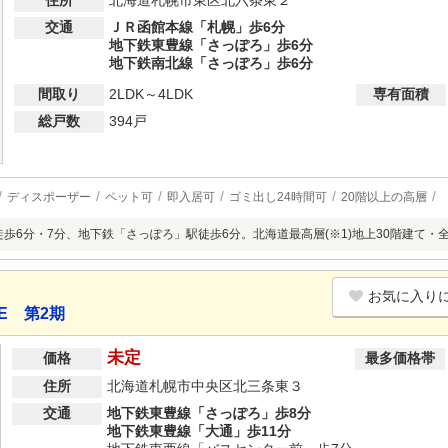
住所
北海道札幌市東区北六条東２
交通
ＪＲ函館本線「札幌」歩6分
地下鉄東豊線「さっぽろ」歩6分
地下鉄南北線「さっぽろ」歩6分
間取り
2LDK～4LDK
専有面積
総戸数
394戸
ディスポーザー
ペット可
即入居可
ゴミ出し24時間可
20階以上の高層
徒歩6分・7分、地下鉄「さっぽろ」駅徒歩6分。北海道最高層(※1)地上30階建て・
お気に入り
E 第2期
未定
価格
最多価格帯
住所
北海道札幌市中央区北三条東３
交通
地下鉄東豊線「さっぽろ」歩8分
地下鉄東豊線「大通」歩11分