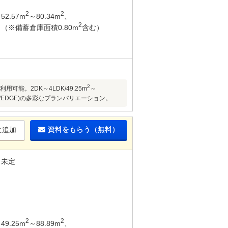
2
2
52.57m
～80.34m
、
2
（※備蓄倉庫面積0.80m
含む）
2
能。2DK～4LDK/49.25m
～
/EDGE)の多彩なプランバリエーション。
資料をもらう（無料）
に追加
未定
2
2
49.25m
～88.89m
、