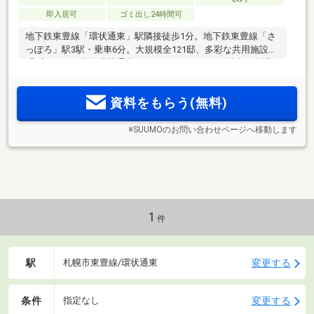
即入居可
ゴミ出し24時間可
地下鉄東豊線「環状通東」駅隣接徒歩1分。地下鉄東豊線「さ
っぽろ」駅3駅・乗車6分。大規模全121邸、多彩な共用施設。
「プレミスト札幌環状通東ステーションサイド」誕生。来場
予約受付中！
資料をもらう(無料)
※SUUMOのお問い合わせページへ移動します
1
件
駅
変更する
札幌市東豊線/環状通東
条件
変更する
指定なし