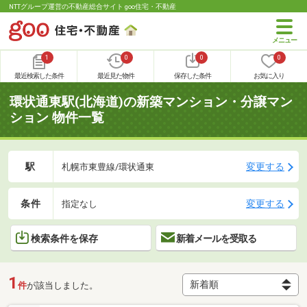
NTTグループ運営の不動産総合サイト goo住宅・不動産
1
0
0
0
最近検索した条件
最近見た物件
保存した条件
お気に入り
環状通東駅(北海道)の新築マンション・分譲マン
ション 物件一覧
駅
変更する
札幌市東豊線/環状通東
条件
変更する
指定なし
検索条件を保存
新着メールを受取る
1
件
が該当しました。