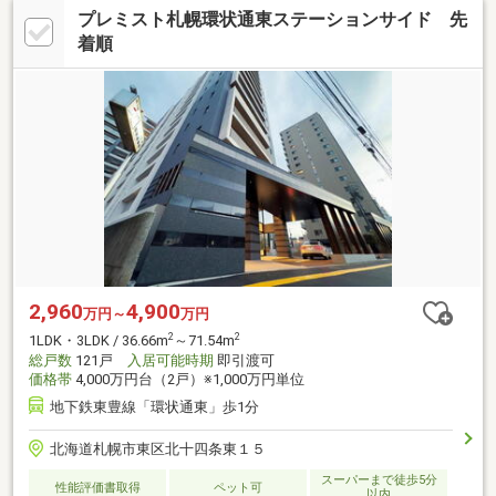
プレミスト札幌環状通東ステーションサイド 先
着順
2,960
4,900
万円～
万円
2
2
1LDK・3LDK / 36.66m
～71.54m
総戸数
121戸
入居可能時期
即引渡可
価格帯
4,000万円台（2戸）※1,000万円単位
地下鉄東豊線「環状通東」歩1分
北海道札幌市東区北十四条東１５
スーパーまで徒歩5分
性能評価書取得
ペット可
以内