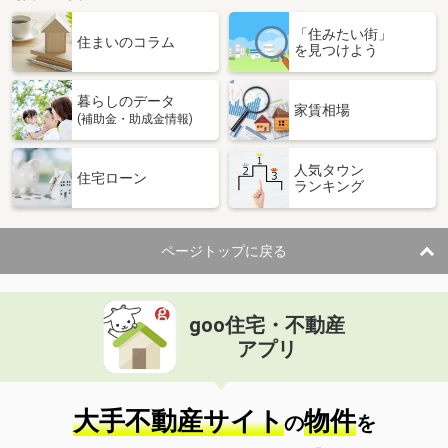
「住みたい街」
住まいのコラム
を見つけよう
暮らしのデータ
家賃相場
(補助金・助成金情報)
人気タウン
住宅ローン
ランキング
ページトップに戻る
goo住宅・不動産
アプリ
大手不動産サイト
物件
の
を