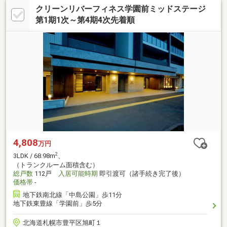
クリーンリバーフィネス学園前ミッドステージ
第1期1次～第4期4次先着順
4,808
万円
2
3LDK / 68.98m
、
（トランクルーム面積含む）
総戸数
112戸
入居可能時期
即引渡可（諸手続き完了後）
価格帯
-
地下鉄南北線「中島公園」歩11分
地下鉄東豊線「学園前」歩5分
北海道札幌市豊平区旭町１