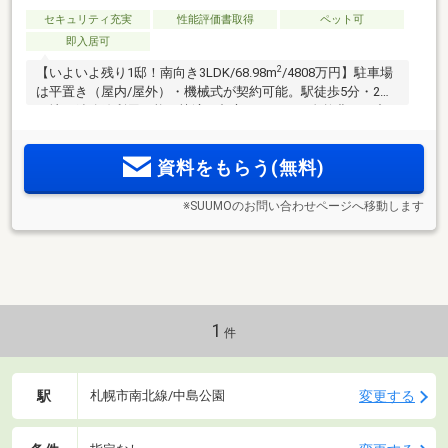
セキュリティ充実
性能評価書取得
ペット可
即入居可
2
【いよいよ残り1邸！南向き3LDK/68.98m
/4808万円】駐車場
は平置き（屋内/屋外）・機械式が契約可能。駅徒歩5分・2つ
の地下鉄路線利用可能で快適な都心アクセス。自然豊かな中
島公園エリアや豊平川にも近く、アクティビティも思いのま
まに。
資料をもらう(無料)
※SUUMOのお問い合わせページへ移動します
1
件
駅
変更する
札幌市南北線/中島公園