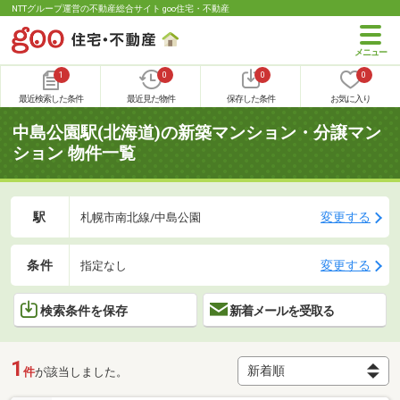
NTTグループ運営の不動産総合サイト goo住宅・不動産
1
0
0
0
最近検索した条件
最近見た物件
保存した条件
お気に入り
中島公園駅(北海道)の新築マンション・分譲マン
ション 物件一覧
駅
変更する
札幌市南北線/中島公園
条件
変更する
指定なし
検索条件を保存
新着メールを受取る
1
件
が該当しました。