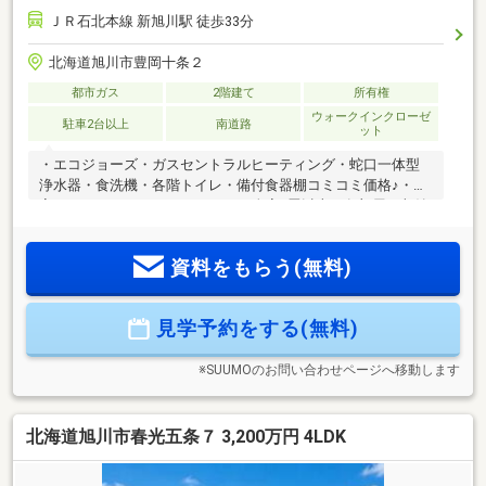
ＪＲ石北本線 新旭川駅 徒歩33分
北海道旭川市豊岡十条２
都市ガス
2階建て
所有権
ウォークインクローゼ
駐車2台以上
南道路
ット
・エコジョーズ・ガスセントラルヒーティング・蛇口一体型
浄水器・食洗機・各階トイレ・備付食器棚コミコミ価格♪・寝
室ウォークインクローゼット・2F全室6畳以上、各部屋に収納
装備の4LDK!・施工実績3500棟以上のユートピアカワムラ建売
専門店ライトハウス物件。・生活動線で人気の高い住みやす
資料をもらう(無料)
さ抜群！◇見学予約（無料）ボタン、または見学カレンダー
からご希望の日時でご予約可能◇※引き渡し予定日は前後する
可能性がございます。※地盤改良費別途
見学予約をする(無料)
※SUUMOのお問い合わせページへ移動します
北海道旭川市春光五条７ 3,200万円 4LDK