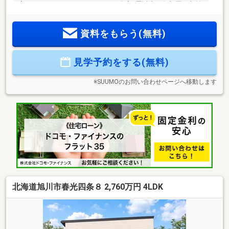
室ウォークインクローゼット・2F全室6畳以上、各部屋に収納
装備の4LDK!・施工実績3500棟以上のユートピアカワムラ建売
専門店ライトハウス物件。・生活動線で人気の高い住みやす
資料をもらう(無料)
さ抜群！◇見学予約（無料）ボタン、または見学カレンダー
からご希望の日時でご予約可能◇※引き渡し予定日は前後する
可能性がございます。※地盤改良費別途
見学予約をする(無料)
※SUUMOのお問い合わせページへ移動します
北海道旭川市春光四条８ 2,760万円 4LDK