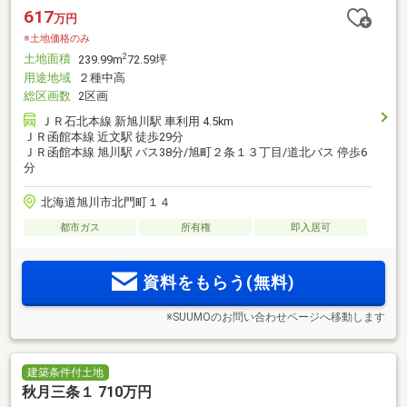
617
万円
※土地価格のみ
土地面積
2
239.99m
72.59坪
用途地域
２種中高
総区画数
2区画
ＪＲ石北本線 新旭川駅 車利用 4.5km
ＪＲ函館本線 近文駅 徒歩29分
ＪＲ函館本線 旭川駅 バス38分/旭町２条１３丁目/道北バス 停歩6
分
北海道旭川市北門町１４
都市ガス
所有権
即入居可
資料をもらう(無料)
※SUUMOのお問い合わせページへ移動します
建築条件付土地
秋月三条１ 710万円