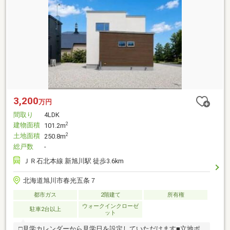
3,200
万円
間取り
4LDK
建物面積
2
101.2m
土地面積
2
250.8m
総戸数
-
ＪＲ石北本線 新旭川駅 徒歩3.6km
北海道旭川市春光五条７
都市ガス
2階建て
所有権
ウォークインクローゼ
駐車2台以上
ット
□見学カレンダーから見学日を設定していただけます■立地ポ