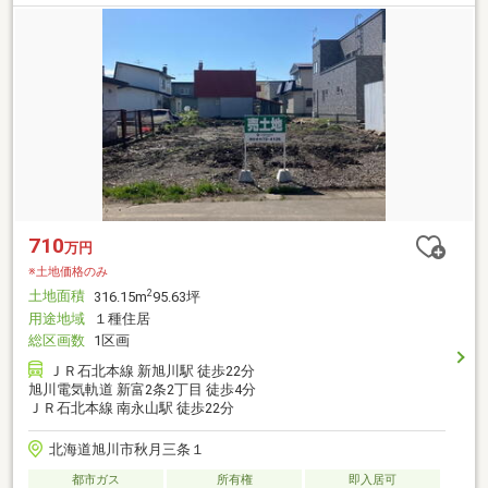
710
万円
※土地価格のみ
土地面積
2
316.15m
95.63坪
用途地域
１種住居
総区画数
1区画
ＪＲ石北本線 新旭川駅 徒歩22分
旭川電気軌道 新富2条2丁目 徒歩4分
ＪＲ石北本線 南永山駅 徒歩22分
北海道旭川市秋月三条１
都市ガス
所有権
即入居可