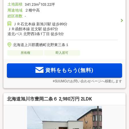
土地面積
2
341.23m
103.22坪
用途地域
２種中高
総区画数
-
ＪＲ石北本線 新旭川駅 徒歩89分
ＪＲ函館本線 近文駅 徒歩87分
道北バス 北野西3条1丁目 徒歩5分
北海道上川郡鷹栖町北野東三条１
所有権
即入居可
資料をもらう(無料)
※SUUMOのお問い合わせページへ移動します
北海道旭川市豊岡二条６ 2,980万円 2LDK