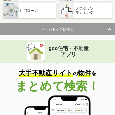
人気タウン
住宅ローン
ランキング
ページトップに戻る
goo住宅・不動産
アプリ
大手不動産サイト
物件
の
を
まとめて検索！