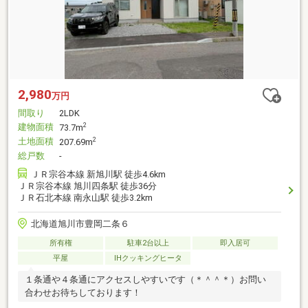
2,980
万円
間取り
2LDK
建物面積
2
73.7m
土地面積
2
207.69m
総戸数
-
ＪＲ宗谷本線 新旭川駅 徒歩4.6km
ＪＲ宗谷本線 旭川四条駅 徒歩36分
ＪＲ石北本線 南永山駅 徒歩3.2km
北海道旭川市豊岡二条６
所有権
駐車2台以上
即入居可
平屋
IHクッキングヒータ
１条通や４条通にアクセスしやすいです（＊＾＾＊）お問い
合わせお待ちしております！