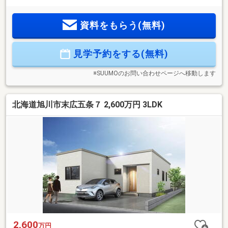
装備の4LDK!・施工実績3500棟以上のユートピアカワムラ建売
専門店ライトハウス物件。・生活動線で人気の高い住みやす
資料をもらう(無料)
さ抜群！◇見学予約（無料）ボタン、または見学カレンダー
からご希望の日時でご予約可能◇※引き渡し予定日は前後する
可能性がございます。※地盤改良費別途
見学予約をする(無料)
※SUUMOのお問い合わせページへ移動します
北海道旭川市末広五条７ 2,600万円 3LDK
2,600
万円