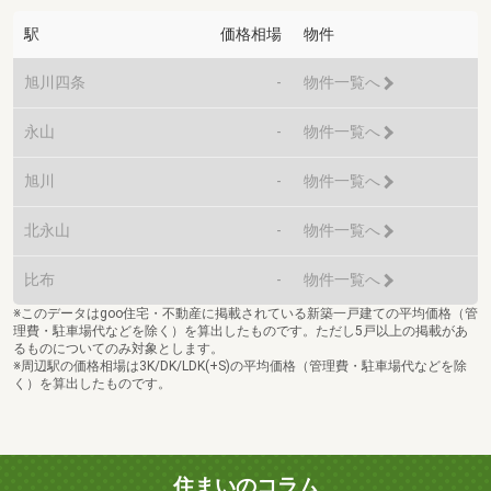
駅
価格相場
物件
旭川四条
-
物件一覧へ
永山
-
物件一覧へ
旭川
-
物件一覧へ
北永山
-
物件一覧へ
比布
-
物件一覧へ
※このデータはgoo住宅・不動産に掲載されている新築一戸建ての平均価格（管
理費・駐車場代などを除く）を算出したものです。ただし5戸以上の掲載があ
るものについてのみ対象とします。
※周辺駅の価格相場は3K/DK/LDK(+S)の平均価格（管理費・駐車場代などを除
く）を算出したものです。
住まいのコラム