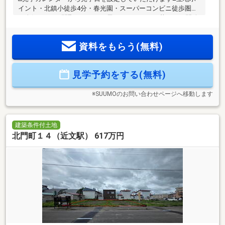
イント・北鎮小徒歩4分・春光園・スーパーコンビニ徒歩圏内
の人気エリア■間取りポイント子どもとのびのび暮らす、開放
感の家。キッチンやユーティリティーなどが行き来しやすい
回遊動線。お子さまの成長に合わせて使えるフレキシブルに
資料をもらう(無料)
使える2階洋室も人気の間取りです。※現地にスタッフは常駐
しておりませんので、事前に必ずご予約ください。【初めて
の見学予約キャンペーン】カワムラホームグループへ初めて
見学予約をする(無料)
の見学予約・ご来場頂いた方にはクオカード最大30000円分の
クオカードが貰えるチャンス♪
※SUUMOのお問い合わせページへ移動します
建築条件付土地
北門町１４（近文駅） 617万円