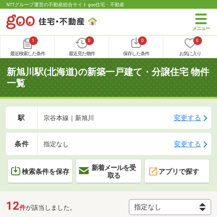
NTTグループ運営の不動産総合サイト goo住宅・不動産
1
0
0
0
最近検索した条件
最近見た物件
保存した条件
お気に入り
新旭川駅(北海道)の新築一戸建て・分譲住宅 物件
一覧
駅
変更する
宗谷本線｜新旭川
条件
変更する
指定なし
新着メールを受
検索条件を保存
アプリで探す
取る
12
件
が該当しました。