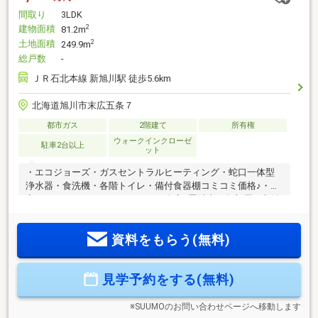
間取り
3LDK
建物面積
2
81.2m
土地面積
2
249.9m
総戸数
-
ＪＲ石北本線 新旭川駅 徒歩5.6km
北海道旭川市末広五条７
都市ガス
2階建て
所有権
ウォークインクローゼ
駐車2台以上
ット
・エコジョーズ・ガスセントラルヒーティング・蛇口一体型
浄水器・食洗機・各階トイレ・備付食器棚コミコミ価格♪・寝
室ウォークインクローゼット・2F全室6畳以上、各部屋に収納
装備の4LDK!・施工実績3500棟以上のユートピアカワムラ建売
専門店ライトハウス物件。・生活動線で人気の高い住みやす
資料をもらう(無料)
さ抜群！◇見学予約（無料）ボタン、または見学カレンダー
からご希望の日時でご予約可能◇※引き渡し予定日は前後する
可能性がございます。※地盤改良費別途
見学予約をする(無料)
※SUUMOのお問い合わせページへ移動します