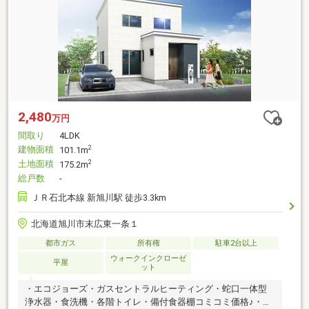
2,480
万円
間取り
4LDK
建物面積
2
101.1m
土地面積
2
175.2m
総戸数
-
ＪＲ石北本線 新旭川駅 徒歩3.3km
北海道旭川市末広東一条１
都市ガス
所有権
駐車2台以上
ウォークインクローゼ
平屋
ット
・エコジョーズ・ガスセントラルヒーティング・蛇口一体型
浄水器・食洗機・各階トイレ・備付食器棚コミコミ価格♪・寝