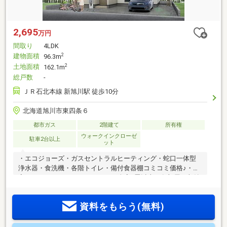
2,695
万円
間取り
4LDK
建物面積
2
96.3m
土地面積
2
162.1m
総戸数
-
ＪＲ石北本線 新旭川駅 徒歩10分
北海道旭川市東四条６
都市ガス
2階建て
所有権
ウォークインクローゼ
駐車2台以上
ット
・エコジョーズ・ガスセントラルヒーティング・蛇口一体型
浄水器・食洗機・各階トイレ・備付食器棚コミコミ価格♪・寝
室ウォークインクローゼット・2F全室6畳以上、各部屋に収納
装備の4LDK!・施工実績3500棟以上のユートピアカワムラ建売
専門店ライトハウス物件。・生活動線で人気の高い住みやす
資料をもらう(無料)
さ抜群！◇見学予約（無料）ボタン、または見学カレンダー
からご希望の日時でご予約可能◇※引き渡し予定日は前後する
可能性がございます。※地盤改良費別途