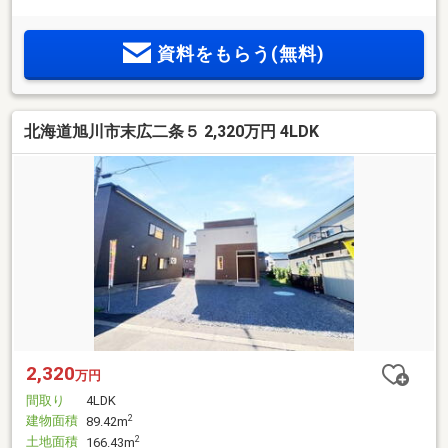
資料をもらう(無料)
北海道旭川市末広二条５ 2,320万円 4LDK
2,320
万円
間取り
4LDK
建物面積
2
89.42m
土地面積
2
166.43m