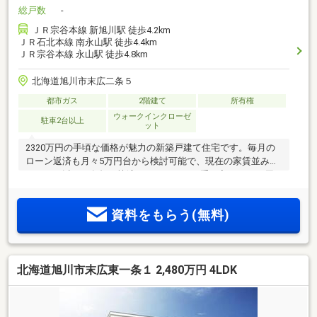
総戸数
-
ＪＲ宗谷本線 新旭川駅 徒歩4.2km
ＪＲ石北本線 南永山駅 徒歩4.4km
ＪＲ宗谷本線 永山駅 徒歩4.8km
北海道旭川市末広二条５
都市ガス
2階建て
所有権
ウォークインクローゼ
駐車2台以上
ット
2320万円の手頃な価格が魅力の新築戸建て住宅です。毎月の
ローン返済も月々5万円台から検討可能で、現在の家賃並みま
たはそれ以下の負担で快適なマイホームが手に入ります。周
辺には商業施設や飲食店、教育施設、公園などが充実してお
り、日常生活の利便性と住環境の良さを兼ね備えた子育て世
資料をもらう(無料)
帯にもおすすめの立地です。高断熱・高気密仕様や最新の住
宅設備で、旭川の厳しい冬も暖かく快適に過ごせます。新し
い設備が揃った新築で、ご家族の理想の新生活を始めてみま
せんか？現地のご案内や資金計画など、ぜひお気軽にお問い
北海道旭川市末広東一条１ 2,480万円 4LDK
合わせください。