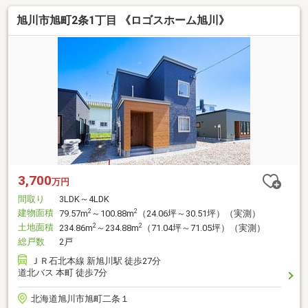
旭川市旭町2条1丁目 《ロゴスホーム旭川》
3,700
万円
間取り
3LDK～4LDK
建物面積
2
2
79.57m
～100.88m
（24.06坪～30.51坪）（実測）
土地面積
2
2
234.86m
～234.88m
（71.04坪～71.05坪）（実測）
総戸数
2戸
ＪＲ石北本線 新旭川駅 徒歩27分
道北バス 本町 徒歩7分
北海道旭川市旭町二条１