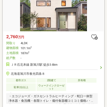
2,760
万円
間取り
4LDK
建物面積
2
101.1m
土地面積
2
187m
総戸数
-
ＪＲ石北本線 新旭川駅 徒歩3.6km
北海道旭川市春光四条８
都市ガス
2階建て
所有権
ウォークインクローゼ
駐車2台以上
ット
・エコジョーズ・ガスセントラルヒーティング・蛇口一体型
浄水器・食洗機・各階トイレ・備付食器棚コミコミ価格♪・寝
室ウォークインクローゼット・2F全室6畳以上、各部屋に収納