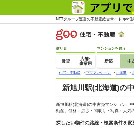
NTTグループ運営の不動産総合サイト goo
借りる
マンションを買う
店舗･
賃貸
新築
中
事業用
住宅・不動産
>
中古マンション
>
北海道
>
新旭川駅(北海道)の
新旭川駅(北海道)の中古売マンション、
動産。価格・広さ・間取り・写真・人気の
探したい物件の路線・検索条件を変