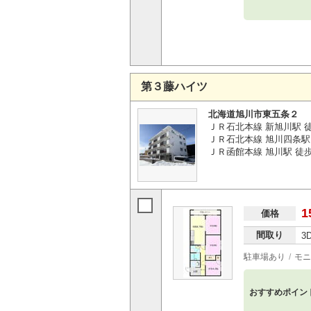
第３藤ハイツ
北海道旭川市東五条２
ＪＲ石北本線 新旭川駅 徒
ＪＲ石北本線 旭川四条駅 
ＪＲ函館本線 旭川駅 徒歩
1
価格
間取り
3
駐車場あり
モニ
おすすめポイン