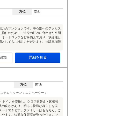
方位
南西
魅力のマンションです。中心部へのアクセス
た物件のため、ご自身の好みに合わせた空間
、オートロックなどを備えており、快適性と
用としてもご検討いただけます。※駐車場随
詳細を見る
追加
方位
南西
システムキッチン
エレベーター
室・トイレを交換し、クロス貼替え・床張替
風の良さがあり、明るく快適な暮らしを実
タートできます。ファミリーはもちろん、ご
しやすく、快適な住環境が整った住まいで