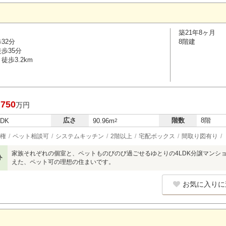
築21年8ヶ月
32分
8階建
歩35分
徒歩3.2km
,750
万円
広さ
階数
8階
LDK
90.96m
2
権
ペット相談可
システムキッチン
2階以上
宅配ボックス
間取り図有り
家族それぞれの個室と、ペットものびのび過ごせるゆとりの4LDK分譲マンシ
ト
えた、ペット可の理想の住まいです。
お気に入りに