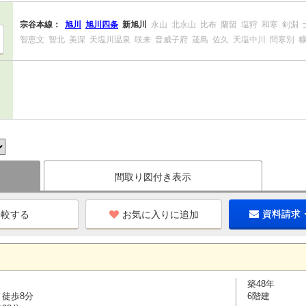
宗谷本線：
旭川
旭川四条
新旭川
永山
北永山
比布
蘭留
塩狩
和寒
剣淵
智恵文
智北
美深
天塩川温泉
咲来
音威子府
筬島
佐久
天塩中川
問寒別
間取り図付き表示
お気に入りに追加
資料請求
築48年
 徒歩8分
6階建