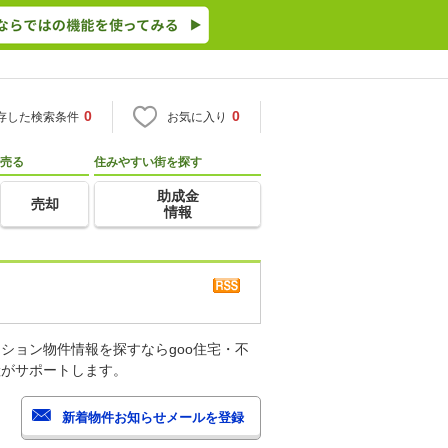
0
0
存した検索条件
お気に入り
売る
住みやすい街を探す
助成金
売却
情報
ション物件情報を探すならgoo住宅・不
産がサポートします。