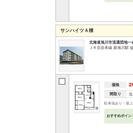
サンハイツＡ棟
北海道旭川市流通団地一
ＪＲ宗谷本線 新旭川駅 徒
2
価格
間取り
3
駐車場あり
最上
おすすめポイン