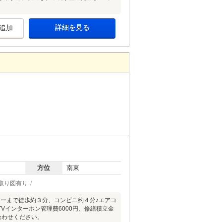
詳細を見る
追加
方位
南東
取り図有り
ーまで徒歩約３分、コンビニ約４分♪エアコ
Vインターホン管理費6000円、修繕積立金
合わせください。