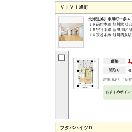
ＶｉＶｉ旭町
北海道旭川市旭町一条４
ＪＲ函館本線 旭川駅 徒歩
ＪＲ宗谷本線 新旭川駅 徒
ＪＲ宗谷本線 旭川四条駅 
1
価格
間取り
4
駐車場あり
所有
おすすめポイン
フタバハイツＤ