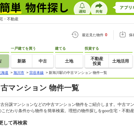
住宅・不動産
0
最近見た物件
保
一戸建てを買う
建てる
投資する
不動産
古
新築
中古
土地
土地活用
投資
北海道
>
旭川市
>
宗谷本線
>
新旭川駅の中古マンション 物件一覧
中古マンション 物件一覧
中古分譲マンションなどの中古マンション物件をご紹介します。中古マン
こだわり条件から物件を簡単検索。理想の物件探しをgoo住宅・不動
更して再検索