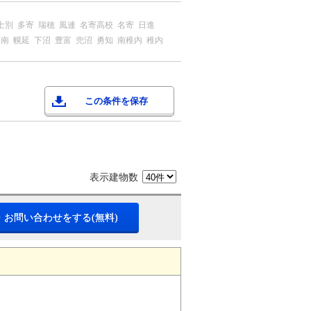
士別
多寄
瑞穂
風連
名寄高校
名寄
日進
糠南
幌延
下沼
豊富
兜沼
勇知
南稚内
稚内
この条件を保存
表示建物数
・お問い合わせをする(無料)