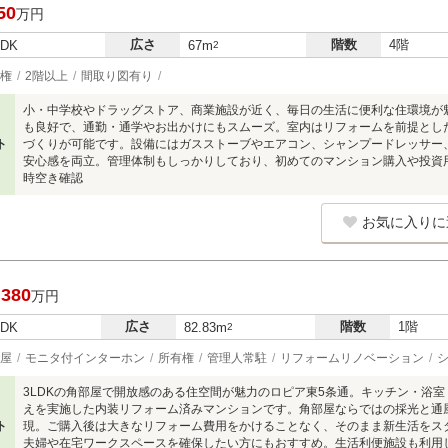
50
万円
広さ
階数
4階
LDK
67m
2
権
2階以上
間取り図有り
小・中学校やドラッグストア、商業施設が近く、毎日の生活に便利な住環境が
も良好で、通勤・通学やお出かけにもスムーズ。室内はリフォームを前提とし
ト
づくりが可能です。設備にはガスストーブやエアコン、シャンプードレッサー
安心感を両立。管理体制もしっかりしており、初めてのマンション購入や投資
時空き確認
お気に入りに
,380
万円
広さ
階数
1階
LDK
82.83m
2
屋
モニタ付インターホン
所有権
管理人常駐
リフォームリノベーション
3LDKの角部屋で開放感のある住空間が魅力のロピア東5条通。キッチン・浴
えを実施した内装リフォーム済みマンションです。角部屋ならではの採光と通
ト
現。ご購入後は大きなリフォーム費用をかけることなく、そのまま新生活をス
夫婦や在宅ワークスペースを確保したい方にもおすすめ。生活利便施設も利用