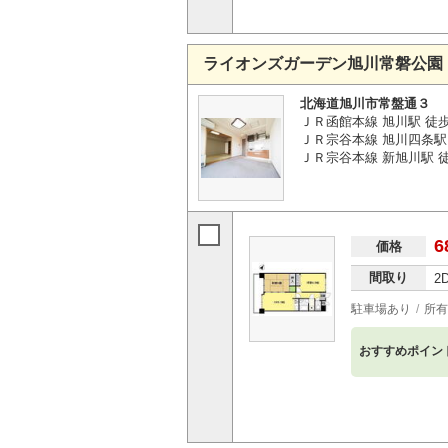
ライオンズガーデン旭川常磐公園
北海道旭川市常盤通３
ＪＲ函館本線 旭川駅 徒歩
ＪＲ宗谷本線 旭川四条駅 
ＪＲ宗谷本線 新旭川駅 徒
6
価格
間取り
2
駐車場あり
所有
おすすめポイン