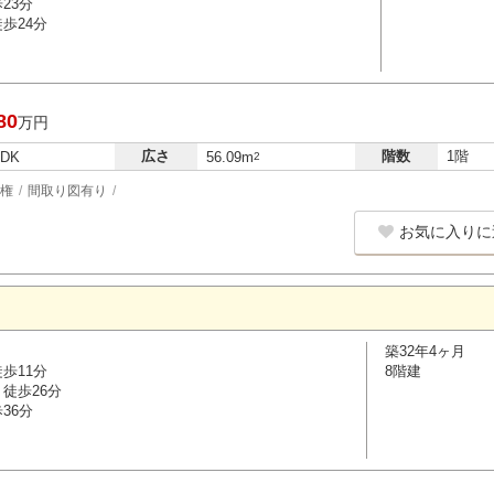
23分
歩24分
80
万円
広さ
階数
1階
LDK
56.09m
2
権
間取り図有り
お気に入りに
築32年4ヶ月
歩11分
8階建
徒歩26分
36分