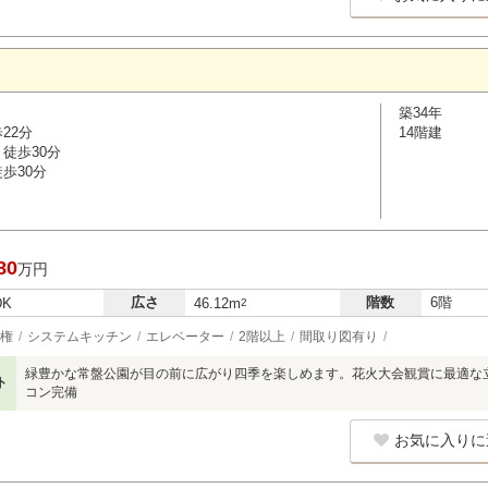
築34年
22分
14階建
徒歩30分
歩30分
80
万円
広さ
階数
6階
DK
46.12m
2
権
システムキッチン
エレベーター
2階以上
間取り図有り
緑豊かな常盤公園が目の前に広がり四季を楽しめます。花火大会観賞に最適な
ト
コン完備
お気に入りに