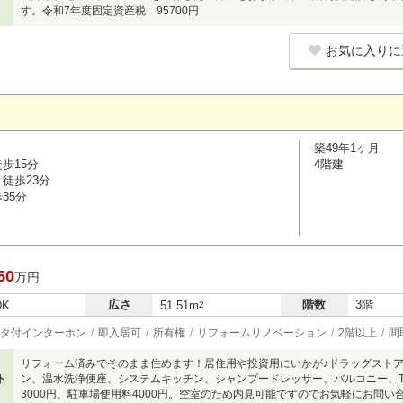
す。令和7年度固定資産税 95700円
お気に入りに
築49年1ヶ月
歩15分
4階建
徒歩23分
35分
50
万円
広さ
階数
3階
DK
51.51m
2
タ付インターホン
即入居可
所有権
リフォームリノベーション
2階以上
間
リフォーム済みでそのまま住めます！居住用や投資用にいかが♪ドラッグストア
ト
ン、温水洗浄便座、システムキッチン、シャンプードレッサー、バルコニー、T
3000円、駐車場使用料4000円。空室のため内見可能ですのでお気軽にお問い