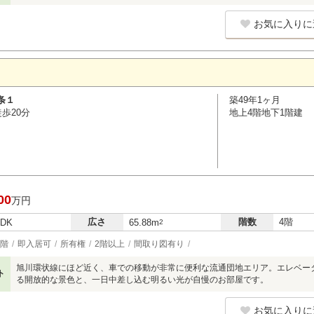
お気に入りに
条１
築49年1ヶ月
歩20分
地上4階地下1階建
00
万円
広さ
階数
4階
LDK
65.88m
2
階
即入居可
所有権
2階以上
間取り図有り
旭川環状線にほど近く、車での移動が非常に便利な流通団地エリア。エレベー
ト
る開放的な景色と、一日中差し込む明るい光が自慢のお部屋です。
お気に入りに