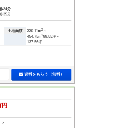
歩24分
歩35分
2
土地面積
330.11m
～
2
454.75m
99.85坪～
137.56坪
資料をもらう（無料）
万円
１５