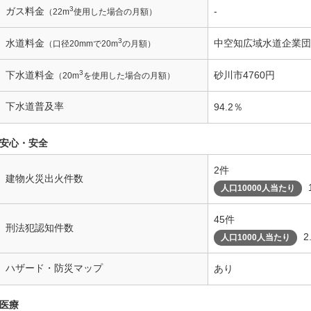
3
ガス料金
-
（22m
使用した場合の月額）
3
水道料金
中空知広域水道企業団4
（口径20mmで20m
の月額）
3
下水道料金
砂川市4760円
（20m
を使用した場合の月額）
下水道普及率
94.2％
安心・安全
2件
建物火災出火件数
人口10000人当たり
45件
刑法犯認知件数
2
人口1000人当たり
ハザード・防災マップ
あり
医療