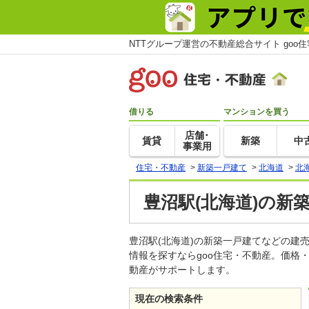
NTTグループ運営の不動産総合サイト goo
借りる
マンションを買う
店舗･
賃貸
新築
中
事業用
住宅・不動産
>
新築一戸建て
>
北海道
>
北
豊沼駅(北海道)の新
豊沼駅(北海道)の新築一戸建てなどの
情報を探すならgoo住宅・不動産。価格
動産がサポートします。
現在の検索条件