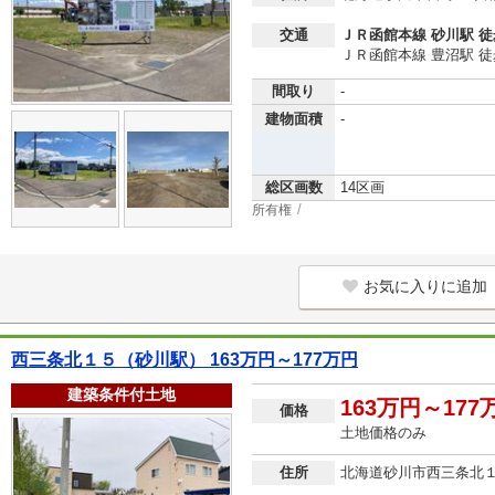
交通
ＪＲ函館本線 砂川駅 徒
ＪＲ函館本線 豊沼駅 徒
間取り
-
建物面積
-
総区画数
14区画
所有権
お気に入りに追加
西三条北１５（砂川駅） 163万円～177万円
建築条件付土地
163万円～177
価格
土地価格のみ
住所
北海道砂川市西三条北