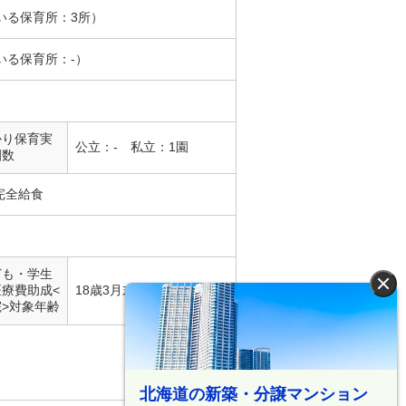
いる保育所：3所）
いる保育所：-）
かり保育実
公立：- 私立：1園
園数
完全給食
ども・学生
×
医療費助成<
18歳3月末まで
院>対象年齢
北海道の新築・分譲マンション