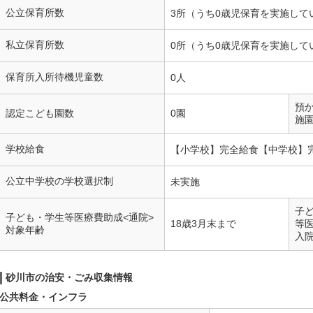
公立保育所数
3所（うち0歳児保育を実施して
私立保育所数
0所（うち0歳児保育を実施して
保育所入所待機児童数
0人
預
認定こども園数
0園
施
学校給食
【小学校】完全給食【中学校】
公立中学校の学校選択制
未実施
子
子ども・学生等医療費助成<通院>
18歳3月末まで
等
対象年齢
入
砂川市の治安・ごみ収集情報
公共料金・インフラ