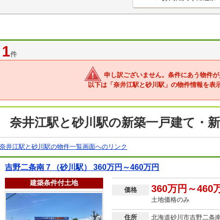
1
件
申し訳ございません。条件にあう物件が
以下は「奈井江駅と砂川駅」の物件情報を表
奈井江駅と砂川駅の新築一戸建て・新
奈井江駅と砂川駅の物件一覧画面へのリンク
吉野二条南７（砂川駅） 360万円～460万円
建築条件付土地
360万円～460
価格
土地価格のみ
住所
北海道砂川市吉野二条