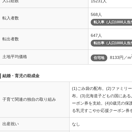
人口総数
15231人
568人
転入者数
転入率（人口1000人当
647人
転出者数
転出率（人口1000人当
土地平均価格
8133円／m
住宅地
結婚・育児の助成金
(1)ごみ袋の配布。(2)ファミ
布。(3)北海道子どもの国にあ
子育て関連の独自の取り組み
ーポン券を支給。(4)0歳児の
る乳児すこやか応援クーポン券
出産祝い
なし