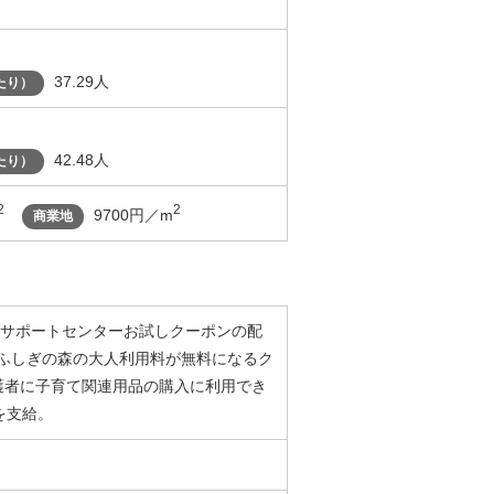
37.29人
たり）
42.48人
たり）
2
2
9700円／m
商業地
リーサポートセンターお試しクーポンの配
るふしぎの森の大人利用料が無料になるク
保護者に子育て関連用品の購入に利用でき
を支給。