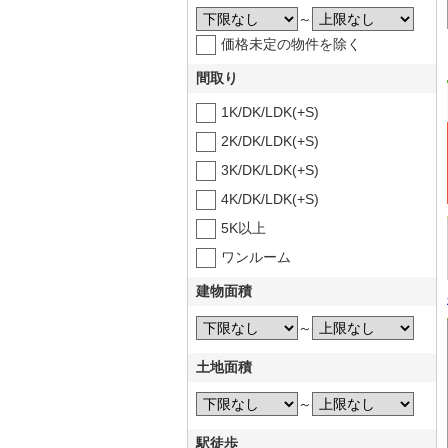
～
価格未定の物件を除く
間取り
1K/DK/LDK(+S)
2K/DK/LDK(+S)
3K/DK/LDK(+S)
4K/DK/LDK(+S)
5K以上
ワンルーム
建物面積
～
土地面積
～
駅徒歩