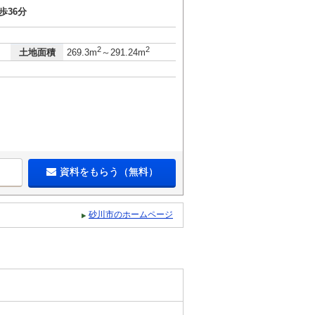
歩36分
2
2
土地面積
269.3m
～291.24m
資料をもらう（無料）
砂川市のホームページ