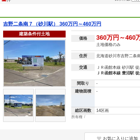
吉野二条南７（砂川駅） 360万円～460万円
建築条件付土地
360万円～460
価格
土地価格のみ
住所
北海道砂川市吉野二条
交通
ＪＲ函館本線 砂川駅 徒
ＪＲ函館本線 豊沼駅 徒
間取り
-
建物面積
-
総区画数
14区画
所有権
お気に入りに追加