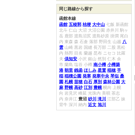
同じ路線から探す
函館本線
函館
五稜郭
桔梗
大中山
七飯
新函館
北斗
仁山
大沼
大沼公園
赤井川
駒ヶ
岳
鹿部
渡島沼尻
渡島砂原
掛澗
尾白
内
東森
森
石倉
落部
野田生
山越
八
雲
山崎
黒岩
国縫
長万部
二股
黒松
内
熱郛
目名
蘭越
昆布
ニセコ
比羅
夫
倶知安
小沢
銀山
然別
仁木
余
市
蘭島
塩谷
小樽
南小樽
小樽築
港
朝里
銭函
ほしみ
星置
稲穂
手
稲
稲積公園
発寒
発寒中央
琴似
桑
園
札幌
苗穂
白石
厚別
森林公園
大
麻
野幌
高砂
江別
豊幌
幌向
上幌
向
岩見沢
峰延
光珠内
美唄
茶志
内
奈井江
豊沼
砂川
滝川
江部乙
妹
背牛
深川
納内
近文
旭川