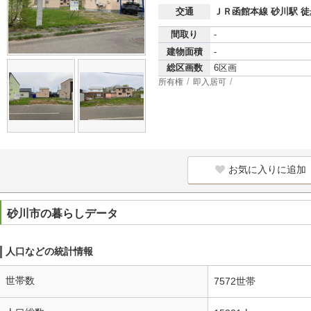
交通
ＪＲ函館本線 砂川駅 徒
間取り
-
建物面積
-
総区画数
6区画
所有権
即入居可
お気に入りに追加
砂川市の暮らしデータ
人口などの統計情報
世帯数
7572世帯