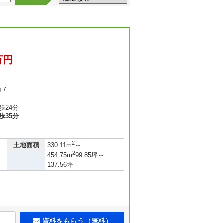
万円
南７
歩24分
歩35分
2
土地面積
330.11m
～
2
454.75m
99.85坪～
137.56坪
資料をもらう（無料）