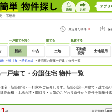
住宅・不動産
0
最近見た物件
保
一戸建てを買う
建てる
投資する
不動産
古
新築
中古
土地
土地活用
投資
海道
>
砂川市
>
函館本線
>
豊沼駅の新築一戸建て 物件一覧
築一戸建て・分譲住宅 物件一覧
建売住宅・新築住宅・一軒家をご紹介します。新築分譲一戸建て・建て売
・建物面積・土地面積・間取り・人気のこだわり条件から物件を簡単検索
1
表示件数
件